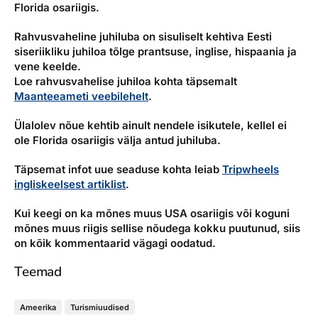
Florida osariigis.
Rahvusvaheline juhiluba on sisuliselt kehtiva Eesti
siseriikliku juhiloa tõlge prantsuse, inglise, hispaania ja
vene keelde.
Loe rahvusvahelise juhiloa kohta täpsemalt
Maanteeameti veebilehelt
.
Ülalolev nõue kehtib ainult nendele isikutele, kellel ei
ole Florida osariigis välja antud juhiluba.
Täpsemat infot uue seaduse kohta leiab
Tripwheels
ingliskeelsest artiklist
.
Kui keegi on ka mõnes muus USA osariigis või koguni
mõnes muus riigis sellise nõudega kokku puutunud, siis
on kõik kommentaarid vägagi oodatud.
Teemad
Ameerika
Turismiuudised