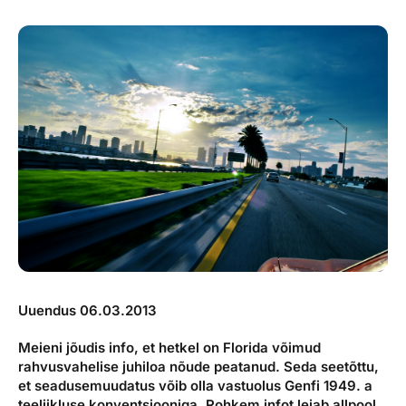
Reisitarvete e-pood
Meist
Kuldkaart
Ettevõttest, kontaktid, reisikonsultandi teenus, tule
Airalo eSIM
Platinum Club
tööle, uudised...
Reisija meelespea
Püsisoodustused
Ettevõttest
Boonuspunktid
Kontaktid
Reisikonsultandi teenus
Tule tööle
Uudised
Uuendus 06.03.2013
Meieni jõudis info, et hetkel on Florida võimud
rahvusvahelise juhiloa nõude peatanud. Seda seetõttu,
et seadusemuudatus võib olla vastuolus Genfi 1949. a
teeliikluse konventsiooniga. Rohkem infot leiab allpool