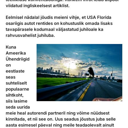
viidatud ingliskeelsest artiklist.
Eelmisel nädalal jõudis meieni vihje, et USA Florida
osariigis autot rentides on kohustuslik omada lisaks
tavapärasele kodumaal väljastatud juhiloale ka
rahvusvahelist juhiluba.
Kuna
Ameerika
Ühendriigid
on
eestlaste
seas
suhteliselt
populaarne
sihtkoht,
siis lasime
seda uurida
meie heal autorendi partneril ning võime nüüdsest
kinnitada, et nii see on. Uus seadus jõustus juba selle
aasta esimesel päeval ning meile teadaolevalt ainult