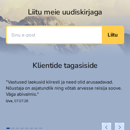
Liitu meie uudiskirjaga
Sinu e-post
Liitu
Klientide tagasiside
"Vastused laekusid kiiresti ja need olid arusaadavad.
Nõustaja on asjatundlik ning võtab arvesse reisija soove.
Väga abivalmis."
Uve
, 07.07.26