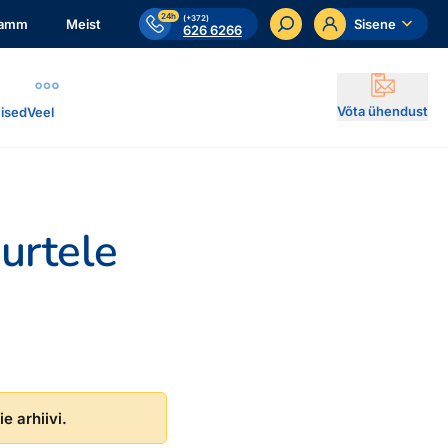
24h
(+372)
ramm
Meist
Sisene
626 6266
Võta ühendust
ised
Veel
urtele
e arhiivi.