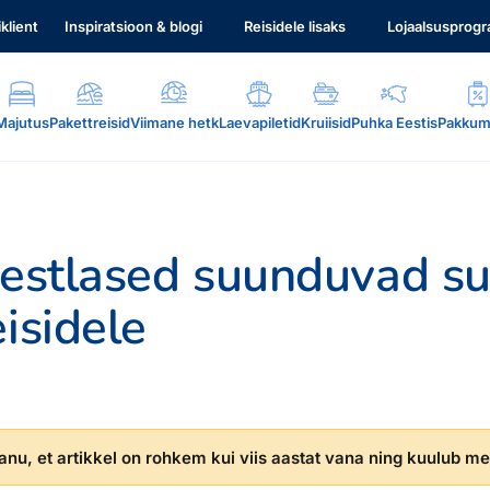
iklient
Inspiratsioon & blogi
Reisidele lisaks
Lojaalsusprog
Majutus
Pakettreisid
Viimane hetk
Laevapiletid
Kruiisid
Puhka Eestis
Pakkum
Eestlased suunduvad su
eisidele
.
nu, et artikkel on rohkem kui viis aastat vana ning kuulub mei