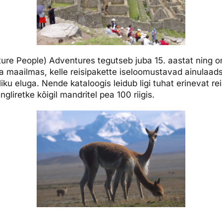
ure People) Adventures tegutseb juba 15. aastat ning o
ja maailmas, kelle reisipakette iseloomustavad ainulaa
ku eluga. Nende kataloogis leidub ligi tuhat erinevat reis
ngliretke kõigil mandritel pea 100 riigis.