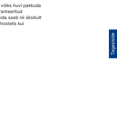
tt võiks huvi pakkuda
ranteeritud
ida saab nii üksikult
hostelis kui
Tagasiside