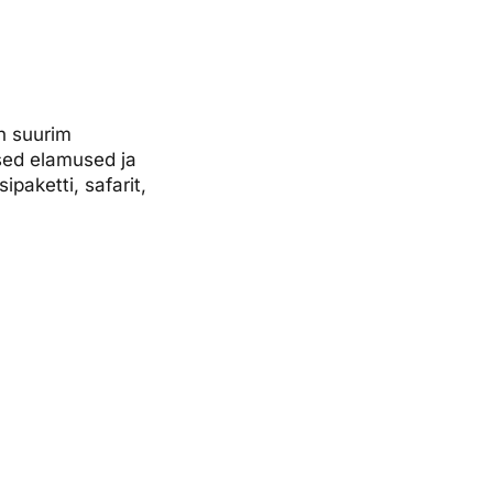
n suurim
dsed elamused ja
ipaketti, safarit,