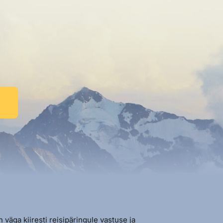
n väga kiiresti reisipäringule vastuse ja
"Sõbralik ja avat