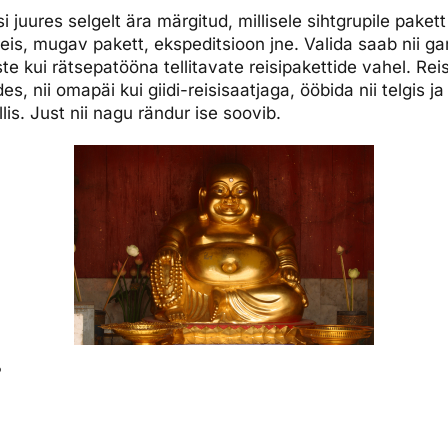
si juures selgelt ära märgitud, millisele sihtgrupile pake
reis, mugav pakett, ekspeditsioon jne. Valida saab nii ga
 kui rätsepatööna tellitavate reisipakettide vahel. Reis
s, nii omapäi kui giidi-reisisaatjaga, ööbida nii telgis ja 
is. Just nii nagu rändur ise soovib.
?