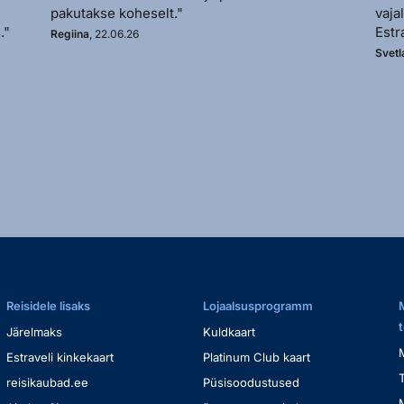
pakutakse koheselt."
vaja
."
Estr
Regiina
, 22.06.26
Svetl
Reisidele lisaks
Lojaalsusprogramm
Järelmaks
Kuldkaart
Estraveli kinkekaart
Platinum Club kaart
reisikaubad.ee
Püsisoodustused