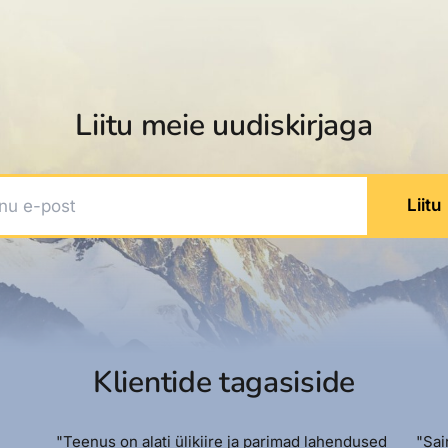
Liitu meie uudiskirjaga
 e-post
Liitu
Klientide tagasiside
"Teenus on alati ülikiire ja parimad lahendused
"Sai