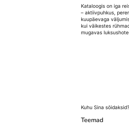
Kataloogis on iga rei
– aktiivpuhkus, pere
kuupäevaga väljumiste
kui väikestes rühmade
mugavas luksushotell
Kuhu Sina sõidaksid
Teemad