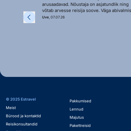
arusaadavad. Nõustaja on asjatundlik ning
võtab arvesse reisija soove. Väga abivalmis
Uve
, 07.07.26
© 2025 Estravel
Pakkumised
Meist
Lennud
Bürood ja kontaktid
Majutus
Reisikonsultandid
Pakettreisid