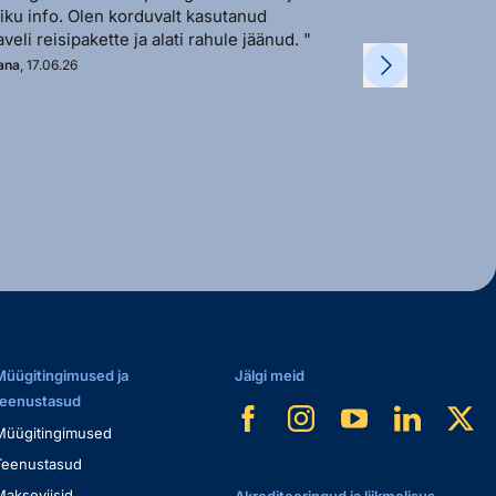
liku info. Olen korduvalt kasutanud
vastutulek ja ki
aveli reisipakette ja alati rahule jäänud. "
soovi korral. "
ana
, 17.06.26
Kadi
, 11.06.26
Müügitingimused ja
Jälgi meid
teenustasud
Müügitingimused
Teenustasud
Makseviisid