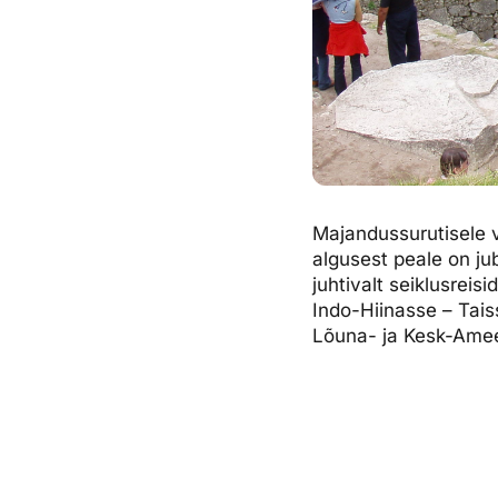
Majandussurutisele v
algusest peale on ju
juhtivalt seiklusrei
Indo-Hiinasse – Tai
Lõuna- ja Kesk-Amee