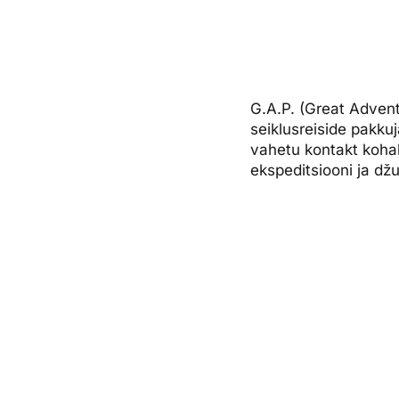
G.A.P. (Great Advent
seiklusreiside pakku
vahetu kontakt kohali
ekspeditsiooni ja džu