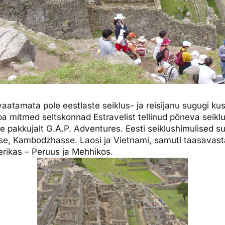
aatamata pole eestlaste seiklus- ja reisijanu sugugi k
ba mitmed seltskonnad Estravelist tellinud põneva seiklu
side pakkujalt G.A.P. Adventures. Eesti seiklushimulised
sse, Kambodzhasse. Laosi ja Vietnami, samuti taasavast
rikas – Peruus ja Mehhikos.