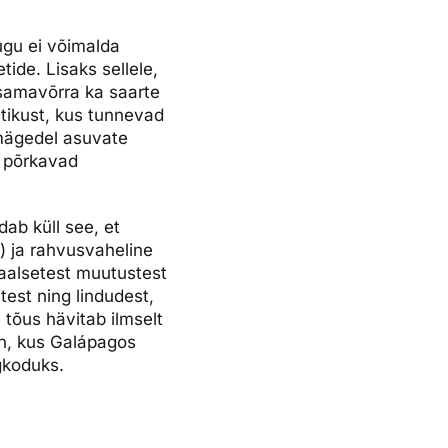
ugu ei võimalda
ide. Lisaks sellele,
d samavõrra ka saarte
tikust, kus tunnevad
 mägedel asuvate
u põrkavad
dab küll see, et
) ja rahvusvaheline
baalsetest muutustest
test ning lindudest,
tõus hävitab ilmselt
on, kus Galápagos
gkoduks.