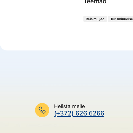
Teemad
Reisimuljed
Turismiuudis
Helista meile
(+372) 626 6266