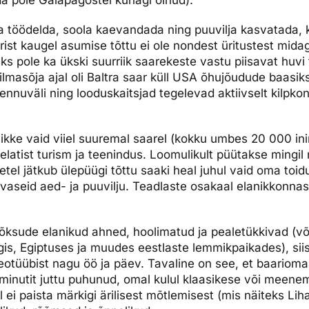
da pole Galápagostel kunagi olnud).
la töödelda, soola kaevandada ning puuvilja kasvatada, 
st kaugel asumise tõttu ei ole nondest üritustest mida
ks pole ka ükski suurriik saarekeste vastu piisavat huvi
ailmasõja ajal oli Baltra saar küll USA õhujõudude baasi
llennuväli ning looduskaitsjad tegelevad aktiivselt kilpk
ikke vaid viiel suuremal saarel (kokku umbes 20 000 ini
elatist turism ja teenindus. Loomulikult püütakse mingil 
tel jätkub ülepüügi tõttu saaki heal juhul vaid oma toidu
aseid aed- ja puuvilju. Teadlaste osakaal elanikkonna
stilõksude elanikud ahned, hoolimatud ja pealetükkivad (
gis, Egiptuses ja muudes eestlaste lemmikpaikades), sii
reotüübist nagu öö ja päev. Tavaline on see, et baarioman
nutit juttu puhunud, omal kulul klaasikese või meenemü
 ei paista märkigi ärilisest mõtlemisest (mis näiteks Li