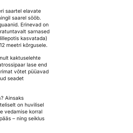
ri saartel elavate
mingil saarel sööb.
iguaanid. Erinevad on
 äratuntavalt sarnased
llepotis kasvatada)
12 meetri kõrgusele.
unult kaktuselehte
atrossipaar lase end
parimat võtet püüavad
muud seadet
a? Ainsaks
iselt on huvilisel
e vedamise korral
epääs – ning seiklus