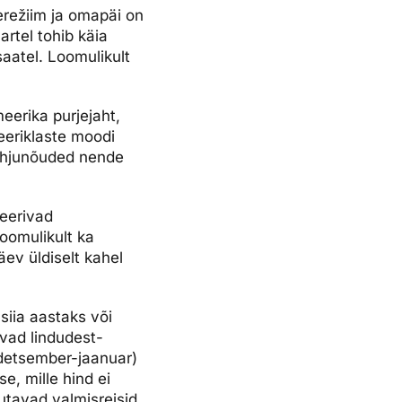
serežiim ja omapäi on
artel tohib käia
saatel. Loomulikult
eerika purjejaht,
meeriklaste moodi
 kahjunõuded nende
seerivad
oomulikult ka
äev üldiselt kahel
siia aastaks või
ivad lindudest-
 detsember-jaanuar)
e, mille hind ei
utavad valmisreisid