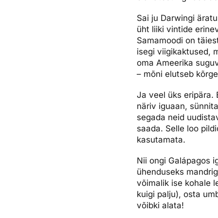
Sai ju Darwingi äratu
üht liiki vintide erin
Samamoodi on täiesti 
isegi viigikaktused, 
oma Ameerika suguve
– mõni elutseb kõrge
Ja veel üks eripära.
näriv iguaan, sünnit
segada neid uudistav
saada. Selle loo pild
kasutamata.
Nii ongi Galápagos 
ühenduseks mandriga 
võimalik ise kohale
kuigi palju), osta um
võibki alata!