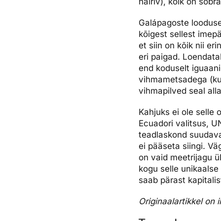
häiriv), kõik on sõbr
Galápagoste looduses
kõigest sellest imep
et siin on kõik nii 
eri paigad. Loendata
end koduselt iguaani
vihmametsadega (kui 
vihmapilved seal alla
Kahjuks ei ole selle 
Ecuadori valitsus, U
teadlaskond suudavad
ei pääseta siingi. Vä
on vaid meetrijagu 
kogu selle unikaalse
saab pärast kapitali
Originaalartikkel on 