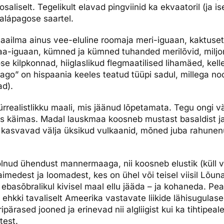
saliselt. Tegelikult elavad pingviinid ka ekvaatoril (ja ise
dised...
Galápagose saartel.
aailma ainus vee-eluline roomaja meri-iguaan, kaktuset
a-iguaan, kümned ja kümned tuhanded merilõvid, miljon
se kilpkonnad, hiiglaslikud flegmaatilised lihamäed, kel
go” on hispaania keeles teatud tüüpi sadul, millega no
ad).
rrealistlikku maali, mis jäänud lõpetamata. Tegu ongi 
es käimas. Madal lauskmaa koosneb mustast basaldist ja t
a kasvavad välja üksikud vulkaanid, mõned juba rahune
olnud ühendust mannermaaga, nii koosneb elustik (küll 
) taimedest ja loomadest, kes on ühel või teisel viisil Lõu
ebasõbralikul kivisel maal ellu jääda – ja kohaneda. Pe
, ehkki tavaliselt Ameerika vastavate liikide lähisugulase
pärased jooned ja erinevad nii algliigist kui ka tihtipeale
test.