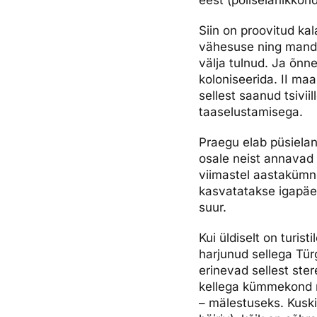
eest (põliselanikkon
Siin on proovitud ka
vähesuse ning mandri
välja tulnud. Ja õnne
koloniseerida. II ma
sellest saanud tsivii
taaselustamisega.
Praegu elab püsielan
osale neist annavad 
viimastel aastakümne
kasvatatakse igapäev
suur.
Kui üldiselt on turi
harjunud sellega Tür
erinevad sellest ste
kellega kümmekond mi
– mälestuseks. Kuskil