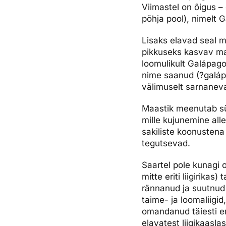
Viimastel on õigus – o
Ettevõttest, kontaktid, reisikonsultandi teenus, tule tööle, uu
Airalo eSIM
Platinum Club
põhja pool), nimelt 
Reisija meelespea
Püsisoodustused
Ettevõttest
Lisaks elavad seal m
pikkuseks kasvav ma
Boonuspunktid
Kontaktid
loomulikult Galápago
Reisikonsultandi teenus
nime saanud (?galápa
välimuselt sarnanev
Tule tööle
Maastik meenutab sü
Uudised
mille kujunemine all
sakiliste koonusten
tegutsevad.
Saartel pole kunagi 
mitte eriti liigirikas
rännanud ja suutnud 
taime- ja loomaliigid
omandanud täiesti eri
elavatest liigikaaslas