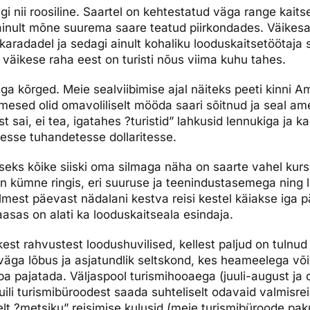
gi nii roosiline. Saartel on kehtestatud väga range kait
a ainult mõne suurema saare teatud piirkondades. Väikesa
karadadel ja sedagi ainult kohaliku looduskaitsetöötaja 
 väikese raha eest on turisti nõus viima kuhu tahes.
a kõrged. Meie sealviibimise ajal näiteks peeti kinni Am
nimesed olid omavoliliselt mööda saari sõitnud ja seal a
t sai, ei tea, igatahes ?turistid” lahkusid lennukiga ja
esse tuhandetesse dollaritesse.
eks kõike siiski oma silmaga näha on saarte vahel kur
n kümne ringis, eri suuruse ja teenindustasemega ning l
lmest päevast nädalani kestva reisi kestel käiakse iga p
kaasas on alati ka looduskaitseala esindaja.
est rahvustest loodushuvilised, kellest paljud on tulnud 
 väga lõbus ja asjatundlik seltskond, kes heameelega võ
 pajatada. Väljaspool turismihooaega (juuli-august ja
li turismibüroodest saada suhteliselt odavaid valmisreis
lt ?metsiku” reisimise kulusid (meie turismibüroode pak