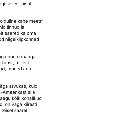
gi sellest pisut
oiduline kahe meetri
id linnud ja
lelt saared ka oma
od hiigelkilpkonnad
väga noore maaga,
ufist, millest
nud, mõned aga
väga arvukas, kuid
na-Ameerikast siia
aaegu kõik kohalikud
d, on väga kiiresti
 teisel saarel