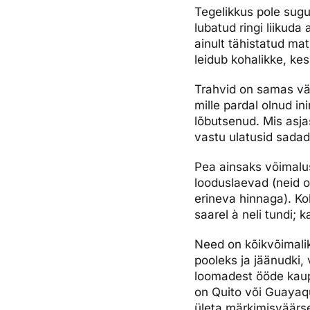
Tegelikkus pole sugu
lubatud ringi liikud
ainult tähistatud mat
leidub kohalikke, kes
Trahvid on samas väg
mille pardal olnud i
lõbutsenud. Mis asjas
vastu ulatusid sadad
Pea ainsaks võimalus
looduslaevad (neid o
erineva hinnaga). Ko
saarel à neli tundi; 
Need on kõikvõimalik
pooleks ja jäänudki,
loomadest ööde kaupa
on Quito või Guayaqui
ületa märkimisväärse