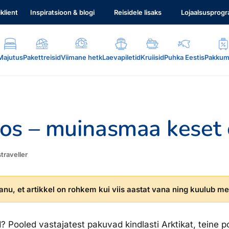
iklient
Inspiratsioon & blogi
Reisidele lisaks
Lojaalsusprog
Majutus
Pakettreisid
Viimane hetk
Laevapiletid
Kruiisid
Puhka Eestis
Pakkum
os – muinasmaa keset 
straveller
.
nu, et artikkel on rohkem kui viis aastat vana ning kuulub mei
? Pooled vastajatest pakuvad kindlasti Arktikat, teine p