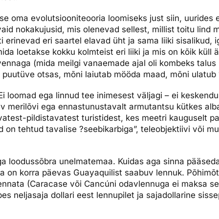
se oma evolutsiooniteooria loomiseks just siin, uurides e
evaid nokakujusid, mis olenevad sellest, millist toitu lind 
erinevad eri saartel elavad üht ja sama liiki sisalikud, 
mida loetakse kokku kolmteist eri liiki ja mis on kõik küll
nnaga (mida meilgi vanaemade ajal oli kombeks talus li
 puutüve otsas, mõni laiutab mööda maad, mõni ulatub 
 Ei loomad ega linnud tee inimesest väljagi – ei keskend
av merilõvi ega ennastunustavalt armutantsu kütkes alb
atest-pildistavatest turistidest, kes meetri kauguselt 
id on tehtud tavalise ?seebikarbiga”, teleobjektiivi või 
iga loodussõbra unelmatemaa. Kuidas aga sinna pääsed
on korra päevas Guayaquilist saabuv lennuk. Põhimõttel
 lennata (Caracase või Cancúni odavlennuga ei maksa se
bes neljasaja dollari eest lennupilet ja sajadollarine siss