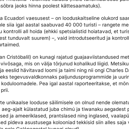
ssõbra jaoks hinna poolest kättesaamatuks).
ta Ecuadori vaesusest – on looduskaitseline olukord saart
le siia igal aastal saabuvad 40 000 turisti – rangete 
ontrolli all hoida (ehkki spetsialistid hoiatavad, et tu
t tunduvalt suurem) –, vaid introdutseeritud ja kontrolli
urtaimed.
San Cristóbalil) on kunagi rajatud guajaaviistandused me
vivõsaga, mis on välja tõrjunud kohalikud liigid. Metsi
ja eeslid hävitavad loomi ja taimi ning nii ongi Charles
seks tegevusvaldkonnaks paljundusprogrammide ja uurim
 koduloomadele. Pea igal aastal raporteeritakse, et mõni
prii.
te unikaalse looduse säilimisele on olnud nende olemat
l aeg-ajalt külastatud juba chimú ja tiwanaku aegadest pe
d ja ameeriklased, prantslased ning inglased, vaalapüüd
sed pideva asustusega kolooniad tekkisid siin alles saja