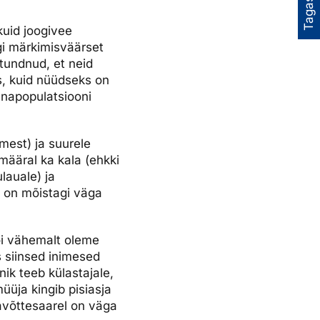
Tagasiside
kuid joogivee
gi märkimisväärset
 tundnud, et neid
ks, kuid nüüdseks on
onnapopulatsiooni
mest) ja suurele
määral ka kala (ehkki
lauale) ja
s on mõistagi väga
või vähemalt oleme
s siinsed inimesed
ik teeb külastajale,
üja kingib pisiasja
havõttesaarel on väga