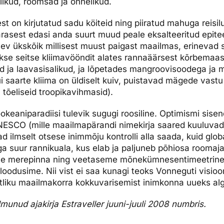
alikud, rõõmsad ja õnnelikud.
t on kirjutatud sadu köiteid ning piiratud mahuga reisil
ärasest edasi anda suurt muud peale eksalteeritud epiteet
erinev ükskõik millisest muust paigast maailmas, erineva
kse seitse kliimavööndit alates rannaäärsest kõrbemaas
d ja laavasisalikud, ja lõpetades mangroovisoodega ja
saar­te kliima on üldiselt kuiv, puistavad mägede vast
 tõeliseid troopikavihmasid).
ookeaniparadiisi tulevik sugugi roosiline. Optimismi sisen
NESCO (mille maailmapärandi nimekirja saared kuuluvad
 ilmselt otsese inimmõju kontrolli alla saada, kuid glo
ga suur rannikuala, kus elab ja paljuneb põhiosa roomaja
üle merepinna ning veetaseme mõnekümnesentimeetrine 
 loodusime. Nii vist ei saa kunagi teoks Vonneguti visio
stliku maailmakorra kokkuvarisemist inimkonna uueks al
ilmunud ajakirja Estraveller juuni-juuli 2008 numbris.