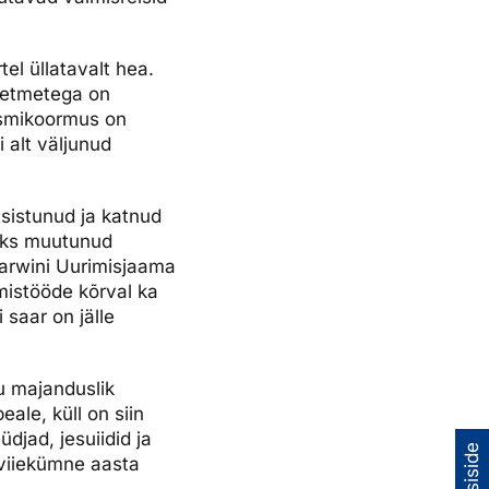
el üllatavalt hea.
meetmetega on
rismikoormus on
 alt väljunud
tsistunud ja katnud
kuks muutunud
 Darwini Uurimisjaama
istööde kõrval ka
 saar on jälle
u majanduslik
ale, küll on siin
jad, jesuiidid ja
 viiekümne aasta