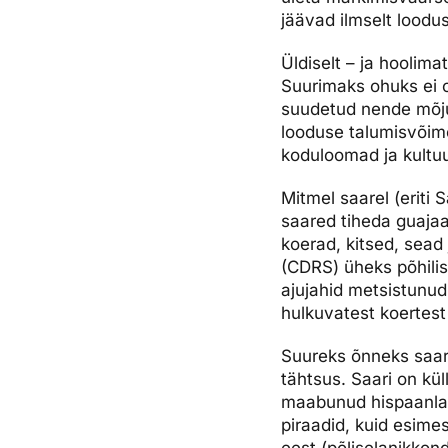
jäävad ilmselt loodu
Üldiselt – ja hoolima
Suurimaks ohuks ei o
suudetud nende mõju k
looduse talumisvõimes
koduloomad ja kultu
Mitmel saarel (eriti 
saared tiheda guajaa
koerad, kitsed, sead 
(CDRS) üheks põhili
ajujahid metsistunud
hulkuvatest koertest 
Suureks õnneks saar
tähtsus. Saari on kül
maabunud hispaanlase
piraadid, kuid esime