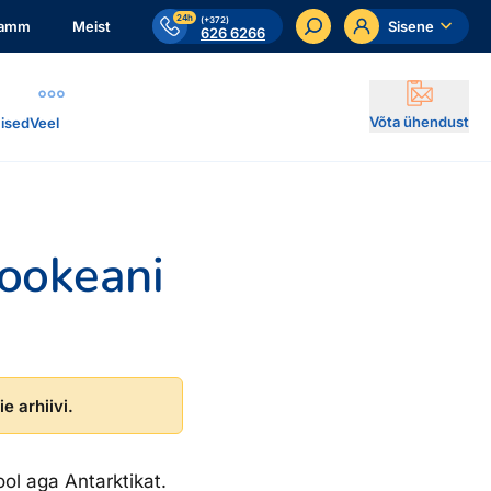
24h
(+372)
ramm
Meist
Sisene
626 6266
Võta ühendust
ised
Veel
ookeani
e arhiivi.
ool aga Antarktikat.