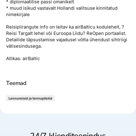
* diplomaatilise passi omanikelt
* muud isikud vastavalt Hollandi valitsuse kinnitatud
nimekirjale
Reisipiirangute info on leitav ka airBalticu kodulehelt, ?
Reisi Targalt lehel või Euroopa Liidu? ReOpen portaalist.
Detailide täpsustamise vajadusel võtta ühendust sihtriigi
välisesindusega.
Allikas: airBaltic
Teemad
Lennureisid ja lennupiletid
24/7 klienditeenindus