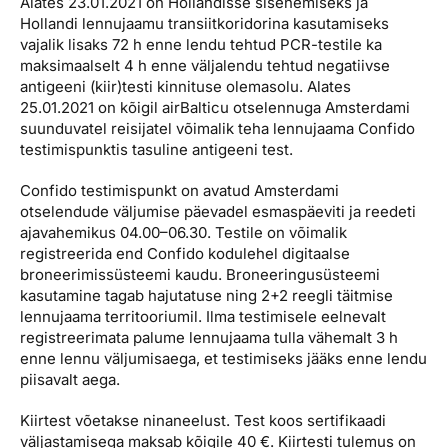
Alates 23.01.2021 on Hollandisse sisenemiseks ja
Reisitarvete e-pood
Meist
Kuldkaart
Hollandi lennujaamu transiitkoridorina kasutamiseks
Ettevõttest, kontaktid, reisikonsultandi teenus, tule
vajalik lisaks 72 h enne lendu tehtud PCR-testile ka
Airalo eSIM
Platinum Club
tööle, uudised...
maksimaalselt 4 h enne väljalendu tehtud negatiivse
antigeeni (kiir)testi kinnituse olemasolu. Alates
Reisija meelespea
Püsisoodustused
25.01.2021 on kõigil airBalticu otselennuga Amsterdami
Ettevõttest
suunduvatel reisijatel võimalik teha lennujaama Confido
Boonuspunktid
testimispunktis tasuline antigeeni test.
Kontaktid
Reisikonsultandi teenus
Confido testimispunkt on avatud Amsterdami
otselendude väljumise päevadel esmaspäeviti ja reedeti
Tule tööle
ajavahemikus 04.00–06.30. Testile on võimalik
registreerida end Confido kodulehel digitaalse
Uudised
broneerimissüsteemi kaudu. Broneeringusüsteemi
kasutamine tagab hajutatuse ning 2+2 reegli täitmise
lennujaama territooriumil. Ilma testimisele eelnevalt
registreerimata palume lennujaama tulla vähemalt 3 h
enne lennu väljumisaega, et testimiseks jääks enne lendu
piisavalt aega.
Kiirtest võetakse ninaneelust. Test koos sertifikaadi
väljastamisega maksab kõigile 40 €. Kiirtesti tulemus on