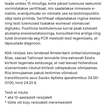
teada umbes 15 minutiga, kohe pärast tulemuse laekumist
vormistatakse sertifikaat, mis saadetakse inimesele e-
mailile, erandjuhtudel on võimalik see ka testimispunktis
välja lasta printida. Sertifikaat väljastatakse inglise keeles
ning testi tulemused lisatakse esimesel võimalusel
digilukku. Positiivse testitulemuse korral peab koheselt
alustama eneseisolatsiooniga, konsulteerima arstiga ning
tuleb broneerida aeg PCR meetodil testi tegemiseks, et
täpsustada diagnoosi.
Kõik reisijad, kes lendavad Amsterdami ümberistumisega
Riias, saavad Tallinnast lennukile ilma eelnevalt Eestis
kiirtesti tegemata eeldusega, et nad teevad Hollandisse
sisenemiseks nõutud kiirtesti vahepeatuse sõlmjaamas.
Riia lennujaamas pakub testimise võimalust
transiittsoonis asuv Saules Aptieka ajavahemikus 04.00–
07.00, hind 24.20 €.
Testi ei nõuta:
* alla 13-aastastelt reisijatelt
* tööle või koju reisivatelt meremeestelt