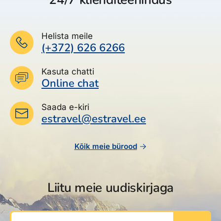
Helista meile
(+372) 626 6266
Kasuta chatti
Online chat
Saada e-kiri
estravel@estravel.ee
Kõik meie bürood
Liitu meie uudiskirjaga
Sinu e-post