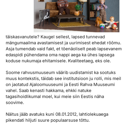
täiskasvanutele? Kaugel sellest, lapsed tunnevad
mängumaailma avastamisest ja uurimisest ehedat rõõmu.
Asja tumendab vaid fakt, et tõenäoliselt peab lapsevanem
edaspidi pühendama oma nappi aega ka ühes lapsega
koduse nukumaja ehitamisele. Kvaliteetaeg, eks ole.
Soome rahvusmuuseum väärib uudistamist ka sootuks
muus kontekstis, täidab see institutsioon ju rolli, mis meil
on jaotatud Ajaloomuuseumi ja Eesti Rahva Muuseumi
vahel. Saab kenasti hakkama, ehkki natuke
tagasihoidlikumal moel, kui meie siin Eestis näha
soovime.
Näitus jääb avatuks kuni 08.01.2012, lahtiolekuaega
pikendati hiljuti suure populaarsuse tõttu.