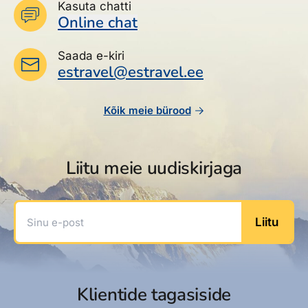
Kasuta chatti
Online chat
Saada e-kiri
estravel@estravel.ee
Kõik meie bürood
Liitu meie uudiskirjaga
Sinu e-post
Liitu
Klientide tagasiside