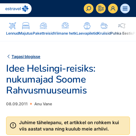
ET
RU
EN
Lennud
Majutus
Pakettreisid
Viimane hetk
Laevapiletid
Kruiisid
Puhka Eestis
P
Äriklient
Kuidas saada ärikliendiks, eelised, teenused...
Tagasi blogisse
Idee Helsingi-reisiks:
Inspiratsioon & blogi
Blogi, sihtkohad, podcastid, ajakiri, uudiskiri...
nukumajad Soome
Rahvusmuuseumis
Reisidele lisaks
Blogi
Järelmaks, Estraveli kinkekaart, Airalo eSim,
Sihtkohad
reisikaubad.ee...
08.09.2011
Anu Vane
Podcastid
Lojaalsusprogramm
Järelmaks
Juhime tähelepanu, et artikkel on rohkem kui
Uudiskiri
Boonuspunktid, Kuldkaart, Platinum kaart...
viis aastat vana ning kuulub meie arhiivi.
Estraveli kinkekaart
Reisiajakiri Traveller