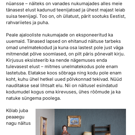
nüansse – näiteks on vanades nukumajades alles meie
tänasest elust kadunud teenijatoad ja ühest majast leiab
suisa teenijagi. Too on, oh üllatust, pärit sootuks Eestist,
rahvariietes ja puha.
Peale ajalooliste nukumajade on eksponeeritud ka
uuemaid. Tänased lapsed on ehitanud näituse tarbeks
omad unelmatekodud ja kuna osa lastest pole just väga
mitmendat põlve soomlased, on pilt päris põnevalt kirju.
Kirjusus eksisteerib ka nende nägemuses enda
tulevasest elust – mitmes unelmatekodus pole enam
lastetuba. Elatakse koos sõbraga ning kodu pole enam
koht, kuhu ühel hetkel uued põlvkonnad tekivad. Nüüd
nauditakse seal lihtsalt elu. Nii on näitusel esindatud
kodumudel kogus oma kirevuses, ühes rõõmude ja ka
natuke süngema poolega.
Kõlab juba
peaaegu
nagu näitus