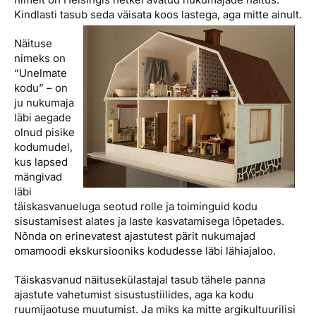
Kindlasti tasub seda väisata koos lastega, aga mitte ainult.
Näituse
nimeks on
“Unelmate
kodu” – on
ju nukumaja
läbi aegade
olnud pisike
kodumudel,
kus lapsed
mängivad
läbi
täiskasvanueluga seotud rolle ja toiminguid kodu
sisustamisest alates ja laste kasvatamisega lõpetades.
Nõnda on erinevatest ajastutest pärit nukumajad
omamoodi ekskursiooniks kodudesse läbi lähiajaloo.
Täiskasvanud näitusekülastajal tasub tähele panna
ajastute vahetumist sisustustiilides, aga ka kodu
ruumijaotuse muutumist. Ja miks ka mitte argikultuurilisi