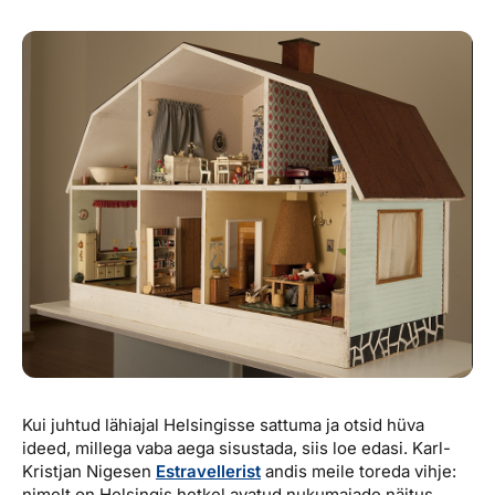
Reisitarvete e-pood
Meist
Kuldkaart
Ettevõttest, kontaktid, reisikonsultandi teenus, tule
Airalo eSIM
Platinum Club
tööle, uudised...
Reisija meelespea
Püsisoodustused
Ettevõttest
Boonuspunktid
Kontaktid
Reisikonsultandi teenus
Tule tööle
Uudised
Kui juhtud lähiajal Helsingisse sattuma ja otsid hüva
ideed, millega vaba aega sisustada, siis loe edasi. Karl-
Kristjan Nigesen
Estravellerist
andis meile toreda vihje:
nimelt on Helsingis hetkel avatud nukumajade näitus.