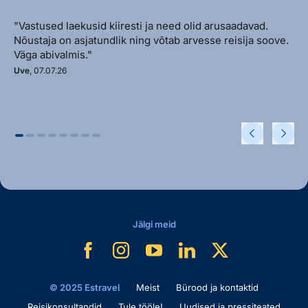
"Vastused laekusid kiiresti ja need olid arusaadavad.
Nõustaja on asjatundlik ning võtab arvesse reisija soove.
Väga abivalmis."
Uve
, 07.07.26
Jälgi meid
© 2025 Estravel
Meist
Bürood ja kontaktid
Reisikonsultandid
Tule tööle!
Uudised ja pressiteated