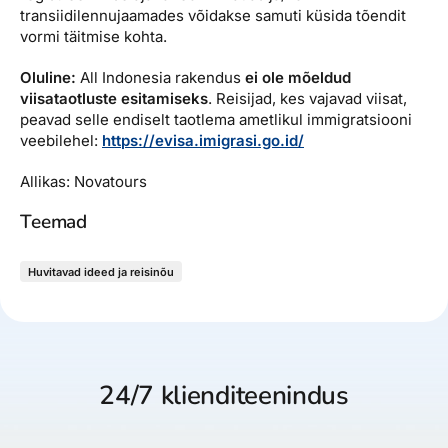
transiidilennujaamades võidakse samuti küsida tõendit
vormi täitmise kohta.
Oluline:
All Indonesia rakendus
ei ole mõeldud
viisataotluste esitamiseks
. Reisijad, kes vajavad viisat,
peavad selle endiselt taotlema ametlikul immigratsiooni
veebilehel:
https://evisa.imigrasi.go.id/
Allikas: Novatours
Teemad
Huvitavad ideed ja reisinõu
24/7 klienditeenindus