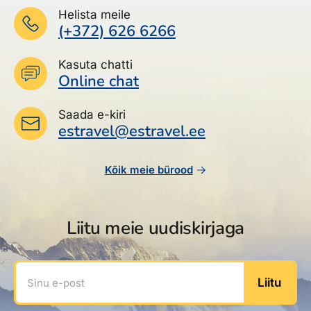
Helista meile
(+372) 626 6266
Kasuta chatti
Online chat
Saada e-kiri
estravel@estravel.ee
Kõik meie bürood
Liitu meie uudiskirjaga
Sinu e-post
Liitu