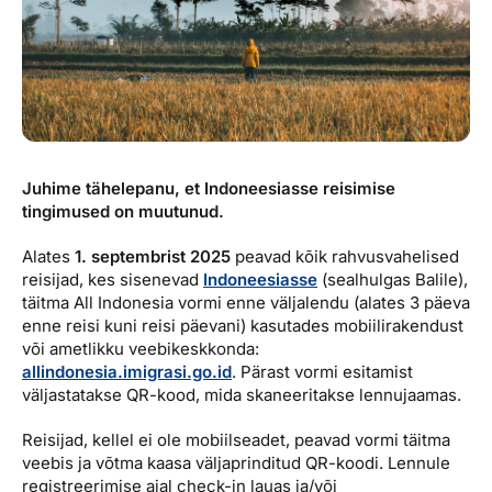
Reisitarvete e-pood
Meist
Kuldkaart
Ettevõttest, kontaktid, reisikonsultandi teenus, tule
Airalo eSIM
Platinum Club
tööle, uudised...
Reisija meelespea
Püsisoodustused
Ettevõttest
Boonuspunktid
Kontaktid
Juhime tähelepanu, et Indoneesiasse reisimise
Reisikonsultandi teenus
tingimused on muutunud.
Tule tööle
Alates
1. septembrist 2025
peavad kõik rahvusvahelised
reisijad, kes sisenevad
Indoneesiasse
(sealhulgas Balile),
Uudised
täitma All Indonesia vormi enne väljalendu (alates 3 päeva
enne reisi kuni reisi päevani) kasutades mobiilirakendust
või ametlikku veebikeskkonda:
allindonesia.imigrasi.go.id
. Pärast vormi esitamist
väljastatakse QR-kood, mida skaneeritakse lennujaamas.
Reisijad, kellel ei ole mobiilseadet, peavad vormi täitma
veebis ja võtma kaasa väljaprinditud QR-koodi. Lennule
registreerimise ajal check-in lauas ja/või