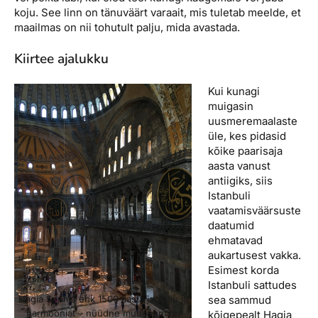
koju. See linn on tänuväärt varaait, mis tuletab meelde, et
maailmas on nii tohutult palju, mida avastada.
Kiirtee ajalukku
Kui kunagi
muigasin
uusmeremaalaste
üle, kes pidasid
kõike paarisaja
aasta vanust
antiigiks, siis
Istanbuli
vaatamisväärsuste
daatumid
ehmatavad
aukartusest vakka.
Esimest korda
Istanbuli sattudes
sea sammud
Hagia Sophia ehk 1500 aasta jagu ilu ja
harmooniat – nüüdne muuseum on
kõigepealt Hagia