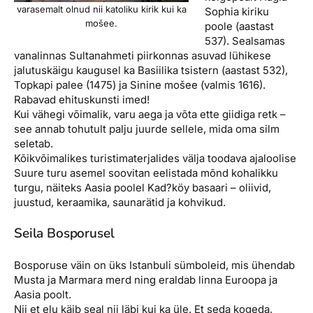
varasemalt olnud nii katoliku kirik kui ka
Sophia kiriku
mošee.
poole (aastast
537). Sealsamas
vanalinnas Sultanahmeti piirkonnas asuvad lühikese
jalutuskäigu kaugusel ka Basiilika tsistern (aastast 532),
Topkapi palee (1475) ja Sinine mošee (valmis 1616).
Rabavad ehituskunsti imed!
Kui vähegi võimalik, varu aega ja võta ette giidiga retk –
see annab tohutult palju juurde sellele, mida oma silm
seletab.
Kõikvõimalikes turistimaterjalides välja toodava ajaloolise
Suure turu asemel soovitan eelistada mõnd kohalikku
turgu, näiteks Aasia poolel Kad?köy basaari – oliivid,
juustud, keraamika, saunarätid ja kohvikud.
Seila Bosporusel
Bosporuse väin on üks Istanbuli sümboleid, mis ühendab
Musta ja Marmara merd ning eraldab linna Euroopa ja
Aasia poolt.
Nii et elu käib seal nii läbi kui ka üle. Et seda kogeda,