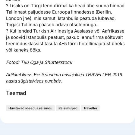
? Lisaks on Türgi lennufirmal ka head ühe suuna hinnad
Tallinnast paljudesse Euroopa linnadesse (Berliin,
London jne), mis samuti Istanbulis peatuda lubavad.
Tagasi Tallinna pääseb odava otselennuga.
? Kui lendad Turkish Airlinesiga Aasiasse või Aafrikasse
ja soovid Istanbulis peatust, pakub lennufirma sõltuvalt
teenindusklassist tasuta 4–5 tärni hotellimajutust üheks
või kaheks ööks.
Fotod: Tiiu Oga ja Shutterstock
Artikkel ilmus Eesti suurima reisiajakirja TRAVELLER 2019.
aasta sügistalvises numbris.
Teemad
Huvitavad ideed ja reisinõu
Reisimuljed
Traveller