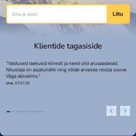
Sinu e-post
Liitu
Klientide tagasiside
"Vastused laekusid kiiresti ja need olid arusaadavad.
Nõustaja on asjatundlik ning võtab arvesse reisija soove.
Väga abivalmis."
Uve
, 07.07.26