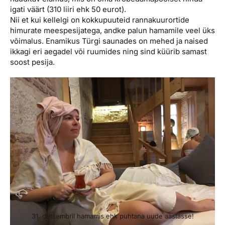
igati väärt (310 liiri ehk 50 eurot).
Nii et kui kellelgi on kokkupuuteid rannakuurortide
himurate meespesijatega, andke palun hamamile veel üks
võimalus. Enamikus Türgi saunades on mehed ja naised
ikkagi eri aegadel või ruumides ning sind küürib samast
soost pesija.
31. detsembril hamamis ehk puhtana uude aastasse!