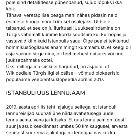
pole sind detailidesse pühendanud, sujub lõpuks ikka
kõik.
Tänaval veretäpilise peaga mehi nähes pidasin neid
esimese hooga mõnel riitusel osalejaks. Üldse ei
taibanud, et see on ju ilurituaal! Juuksesiirdamine on
Türgis vähemalt kümme korda soodsam kui Euroopas ja
vastavaid kliinikuid Istanbulis sadu. Õige pea ei tekitanud
hommikusöögilauas enam mingit kummastust, et keegi oli
äsja saanud sirge nina, oli teel mehest naiseks või uue
juuksepahmaka ootel.
Üks, millega ma siiski ei harjunud, on asjaolu, et
Wikipediale Türgis ligi ei pääse – võimud blokeerisid
populaarse veebientsüklopeedia aprillis 2017.
ISTANBULI UUS LENNUJAAM
2019. aasta aprillis tehti ajalugu sellega, et Istanbuli
lennureisijad suunati ühe nädalavahetusega uude
lennujaama. Vana jäi kitsaks. Et uus lennujaam on tõesti
suur ja asub kesklinnast umbes 50 km kaugusel, arvesta
senisest suurema ajakuluga nii lennujaamas kui ka