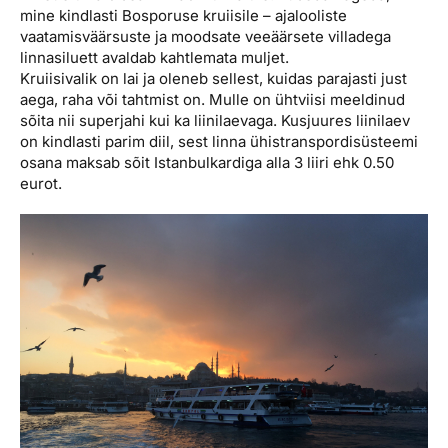
mine kindlasti Bosporuse kruiisile – ajalooliste
vaatamisväärsuste ja moodsate veeäärsete villadega
linnasiluett avaldab kahtlemata muljet.
Kruiisivalik on lai ja oleneb sellest, kuidas parajasti just
aega, raha või tahtmist on. Mulle on ühtviisi meeldinud
sõita nii superjahi kui ka liinilaevaga. Kusjuures liinilaev
on kindlasti parim diil, sest linna ühistranspordisüsteemi
osana maksab sõit Istanbulkardiga alla 3 liiri ehk 0.50
eurot.