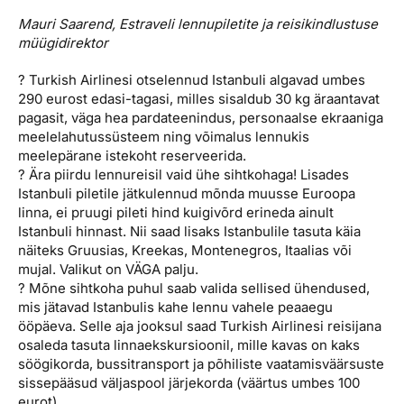
Mauri Saarend, Estraveli lennupiletite ja reisikindlustuse
müügidirektor
? Turkish Airlinesi otselennud Istanbuli algavad umbes
290 eurost edasi-tagasi, milles sisaldub 30 kg äraantavat
pagasit, väga hea pardateenindus, personaalse ekraaniga
meelelahutussüsteem ning võimalus lennukis
meelepärane istekoht reserveerida.
? Ära piirdu lennureisil vaid ühe sihtkohaga! Lisades
Istanbuli piletile jätkulennud mõnda muusse Euroopa
linna, ei pruugi pileti hind kuigivõrd erineda ainult
Istanbuli hinnast. Nii saad lisaks Istanbulile tasuta käia
näiteks Gruusias, Kreekas, Montenegros, Itaalias või
mujal. Valikut on VÄGA palju.
? Mõne sihtkoha puhul saab valida sellised ühendused,
mis jätavad Istanbulis kahe lennu vahele peaaegu
ööpäeva. Selle aja jooksul saad Turkish Airlinesi reisijana
osaleda tasuta linnaekskursioonil, mille kavas on kaks
söögikorda, bussitransport ja põhiliste vaatamisväärsuste
sissepääsud väljaspool järjekorda (väärtus umbes 100
eurot).