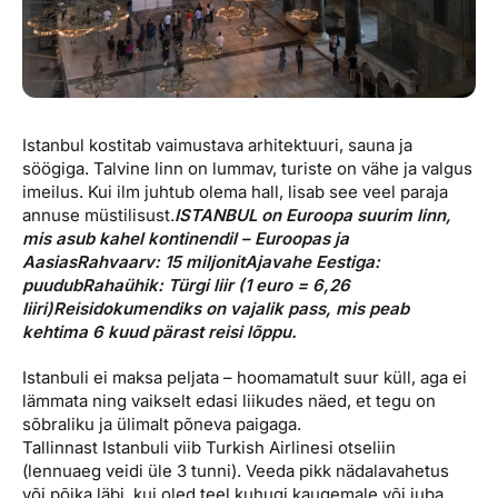
Istanbul kostitab vaimustava arhitektuuri, sauna ja
söögiga. Talvine linn on lummav, turiste on vähe ja valgus
imeilus. Kui ilm juhtub olema hall, lisab see veel paraja
annuse müstilisust.
ISTANBUL on
Euroopa suurim linn,
mis asub kahel kontinendil – Euroopas ja
Aasias
Rahvaarv: 15 miljonit
Ajavahe Eestiga:
puudub
Rahaühik: Türgi liir (1 euro = 6,26
liiri)
Reisidokumendiks on vajalik pass, mis peab
kehtima 6 kuud pärast reisi lõppu.
Istanbuli ei maksa peljata – hoomamatult suur küll, aga ei
lämmata ning vaikselt edasi liikudes näed, et tegu on
sõbraliku ja ülimalt põneva paigaga.
Tallinnast Istanbuli viib Turkish Airlinesi otseliin
(lennuaeg veidi üle 3 tunni). Veeda pikk nädalavahetus
või põika läbi, kui oled teel kuhugi kaugemale või juba