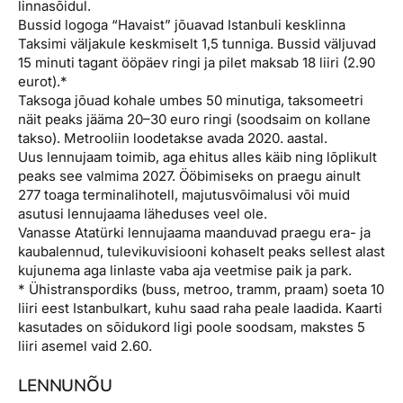
linnasõidul.
Bussid logoga “Havaist” jõuavad Istanbuli kesklinna
Taksimi väljakule keskmiselt 1,5 tunniga. Bussid väljuvad
15 minuti tagant ööpäev ringi ja pilet maksab 18 liiri (2.90
eurot).*
Taksoga jõuad kohale umbes 50 minutiga, taksomeetri
näit peaks jääma 20–30 euro ringi (soodsaim on kollane
takso). Metrooliin loodetakse avada 2020. aastal.
Uus lennujaam toimib, aga ehitus alles käib ning lõplikult
peaks see valmima 2027. Ööbimiseks on praegu ainult
277 toaga terminalihotell, majutusvõimalusi või muid
asutusi lennujaama läheduses veel ole.
Vanasse Atatürki lennujaama maanduvad praegu era- ja
kaubalennud, tulevikuvisiooni kohaselt peaks sellest alast
kujunema aga linlaste vaba aja veetmise paik ja park.
* Ühistranspordiks (buss, metroo, tramm, praam) soeta 10
liiri eest Istanbulkart, kuhu saad raha peale laadida. Kaarti
kasutades on sõidukord ligi poole soodsam, makstes 5
liiri asemel vaid 2.60.
LENNUNÕU