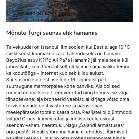
Õigel ajal õiges kohas: liinilaeva ümber tiirlevad kajakad ja
minarettide tagant paistev loojangukuma.
Mõnule Türgi saunas ehk hamamis
Talvekuudel on Istanbuli ilm soojem kui Eestis, aga 10 °C
siiski seest kuumaks ei aja. Lahenduseks on hamam.
Beyo?lus asuv K?l?ç Ali Pa?a Hamam? jäi meie teele küll
juhuslikult, kuid tõenäoliselt oleksime sama valiku teinud
ka kodutööga – internet kubiseb kiidulaulust.
Suitsusaunase eestlase lööb 16. sajandist pärit
suursugune marmorpalee kohe pahviks. Ajaloolised
ruumid on maitsekalt renoveeritud ning teenus ise väga
tänapäevane: aja broneerid veebist, allkirjaga võtad oma
tervisehädade eest vastutuse ja pärast saad
meelepäraseid tooteid kaasa osta. Pesijatel olid ühtmoodi
valged Crocsi kummikotad ja inglise keele oskust
asendav vahetu naeratus. „Nagu „Sajandi armastuses“
orje pesti!“ kiidab sõbranna hamami ehedust. Äärmiselt
nauditav elamus, mis on oma krõbedamapoolset hinda