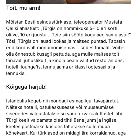
Toit, mu arm!
Mõistan Eesti esindustürklase, teleoperaator Mustafa
Çeliki ahastust: „Türgis on hommikuks 5–10 eri sorti
oliive, 10 eri juustu… Teie siin sööte kogu aeg samu asju!“
Tõsi, Türgis on lauad lookas ja maitsed puhtad. Tabasin
end korduvalt mõnumõmisemas… süües tomatit. Võib-
olla õnnestub kusagil pettuda, aga mulle maitses toit
tänaval, juhuslikult ja kindla peale valitud restoranides,
hotelli lounge’is, lennujaama äriklassi ootesaalis ja
lennukis.
Kõigega harjub!
Istanbulis kogeb nii mõndagi esmapilgul tavapäratut.
Näiteks hotelli, ostukeskusesse või muuseumisse
sisenedes valgustatakse su vara turvakaalutlustel läbi.
Türgi keelt valdamata oled tihti üsna juhm ja inglise
keeles postmarke küsides tahetakse sulle müüa
kõnekaart. Kui türklased on midagi ära korraldanud, aga