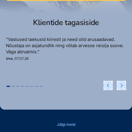
Klientide tagasiside
"Vastused laekusid kiiresti ja need olid arusaadavad.
Nõustaja on asjatundlik ning võtab arvesse reisija soove.
Väga abivalmis."
Uve
, 07.07.26
Jälgi meid