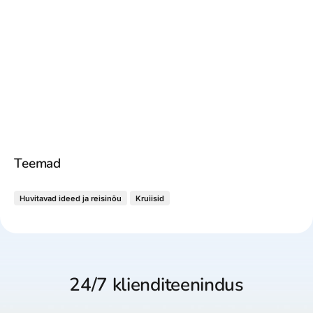
Teemad
Huvitavad ideed ja reisinõu
Kruiisid
24/7 klienditeenindus