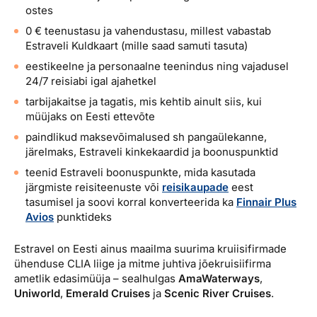
ostes
0 € teenustasu ja vahendustasu, millest vabastab
Estraveli Kuldkaart (mille saad samuti tasuta)
eestikeelne ja personaalne teenindus ning vajadusel
24/7 reisiabi igal ajahetkel
tarbijakaitse ja tagatis, mis kehtib ainult siis, kui
müüjaks on Eesti ettevõte
paindlikud maksevõimalused sh pangaülekanne,
järelmaks, Estraveli kinkekaardid ja boonuspunktid
teenid Estraveli boonuspunkte, mida kasutada
järgmiste reisiteenuste või
reisikaupade
eest
tasumisel ja soovi korral konverteerida ka
Finnair Plus
Avios
punktideks
Estravel on Eesti ainus maailma suurima kruiisifirmade
ühenduse CLIA liige ja mitme juhtiva jõekruisiifirma
ametlik edasimüüja – sealhulgas
AmaWaterways
,
Uniworld
,
Emerald Cruises
ja
Scenic River Cruises
.