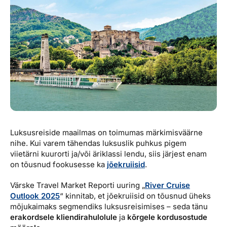
Reisitarvete e-pood
Meist
Kuldkaart
Ettevõttest, kontaktid, reisikonsultandi teenus, tule
Airalo eSIM
Platinum Club
tööle, uudised...
Reisija meelespea
Püsisoodustused
Ettevõttest
Boonuspunktid
Kontaktid
Reisikonsultandi teenus
Tule tööle
Luksusreiside maailmas on toimumas märkimisväärne
Uudised
nihe. Kui varem tähendas luksuslik puhkus pigem
viietärni kuurorti ja/või äriklassi lendu, siis järjest enam
on tõusnud fookusesse ka
jõekruiisid
.
Värske Travel Market Reporti uuring „
River Cruise
Outlook 2025
“ kinnitab, et jõekruiisid on tõusnud üheks
mõjukaimaks segmendiks luksusreisimises – seda tänu
erakordsele kliendirahulolule
ja
kõrgele kordusostude