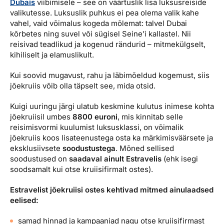
Dubais
viibimisele – see on väärtuslik lisa luksusreiside
valikutesse. Luksuslik puhkus ei pea olema valik kahe
vahel, vaid võimalus kogeda mõlemat: talvel Dubai
kõrbetes ning suvel või sügisel Seine’i kallastel. Nii
reisivad teadlikud ja kogenud rändurid – mitmekülgselt,
kihiliselt ja elamuslikult.
Kui soovid mugavust, rahu ja läbimõeldud kogemust, siis
jõekruiis võib olla täpselt see, mida otsid.
Kuigi uuringu järgi ulatub keskmine kulutus inimese kohta
jõekruiisil umbes
8800 euroni
, mis kinnitab selle
reisimisvormi kuulumist luksusklassi, on võimalik
jõekruiis koos lisateenustega osta ka märkimisväärsete ja
eksklusiivsete
soodustustega
. Mõned sellised
soodustused on
saadaval ainult Estravelis
(ehk isegi
soodsamalt kui otse kruiisifirmalt ostes).
Estravelist jõekruiisi ostes kehtivad mitmed ainulaadsed
eelised:
samad hinnad ja kampaaniad nagu otse kruiisifirmast