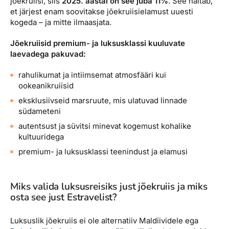
jõekruiisi, siis
2025. aastal on see juba 11%
. See näitab,
et järjest enam soovitakse jõekruiisielamust uuesti
kogeda – ja mitte ilmaasjata.
Jõekruiisid premium- ja luksusklassi kuuluvate
laevadega pakuvad:
rahulikumat ja intiimsemat atmosfääri kui
ookeanikruiisid
eksklusiivseid marsruute, mis ulatuvad linnade
südameteni
autentsust ja süvitsi minevat kogemust kohalike
kultuuridega
premium- ja luksusklassi teenindust ja elamusi
Miks valida luksusreisiks just jõekruiis ja miks
osta see just Estravelist?
Luksuslik jõekruiis ei ole alternatiiv Maldiividele ega