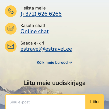
Helista meile
(+372) 626 6266
Kasuta chatti
Online chat
Saada e-kiri
estravel@estravel.ee
Kõik meie bürood
Liitu meie uudiskirjaga
Sinu e-post
Liitu