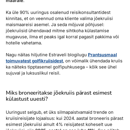
määrale
.
Ka üle 90% uuringus osalenud reisikonsultantidest
kinnitas, et on veennud oma kliente valima jõekruiisi
maismaareisi asemel. Ja seda mõjuval põhjusel:
jõekruiisid ühendavad mitme sihtkoha külastamise
mugavuse, ilma et peaks igal korral pagasit pakkima või
hotelle vahetama.
Nagu näitas hiljutine Estraveli blogilugu
Prantsusmaal
toimuvatest golfikruiisidest
, on võimalik ühendada kruiis
ka näiteks tipptasemel golfipuhkusega – kõik see ühel
sujuval ja luksuslikul reisil.
Miks broneeritakse jõekruiis pärast esimest
külastust uuesti?
Uuringust selgub, et üks silmapaistvamaid trende on
kruiisireisijate lojaalsus: kui 2024. aastal broneeris pärast
esimest jõekruiisi ainult 4% reisijatest koheselt uue