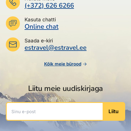
(+372) 626 6266
Kasuta chatti
Online chat
Saada e-kiri
estravel@estravel.ee
Kõik meie bürood
Liitu meie uudiskirjaga
Sinu e-post
Liitu