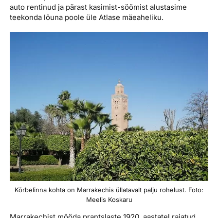
auto rentinud ja pärast kasimist-söömist alustasime
teekonda lõuna poole üle Atlase mäeaheliku.
Kõrbelinna kohta on Marrakechis üllatavalt palju rohelust. Foto:
Meelis Koskaru
Marrakechist mööda prantslaste 1920. aastatel rajatud