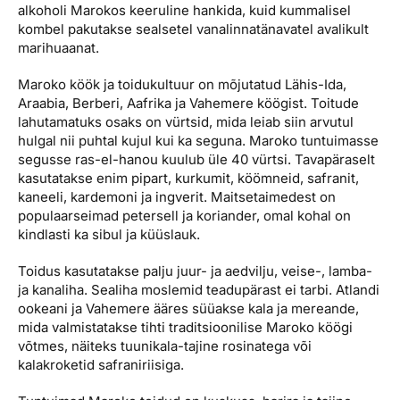
alkoholi Marokos keeruline hankida, kuid kummalisel
kombel pakutakse sealsetel vanalinnatänavatel avalikult
marihuaanat.
Maroko köök ja toidukultuur on mõjutatud Lähis-Ida,
Araabia, Berberi, Aafrika ja Vahemere köögist. Toitude
lahutamatuks osaks on vürtsid, mida leiab siin arvutul
hulgal nii puhtal kujul kui ka seguna. Maroko tuntuimasse
segusse ras-el-hanou kuulub üle 40 vürtsi. Tavapäraselt
kasutatakse enim pipart, kurkumit, köömneid, safranit,
kaneeli, kardemoni ja ingverit. Maitsetaimedest on
populaarseimad petersell ja koriander, omal kohal on
kindlasti ka sibul ja küüslauk.
Toidus kasutatakse palju juur- ja aedvilju, veise-, lamba-
ja kanaliha. Sealiha moslemid teadupärast ei tarbi. Atlandi
ookeani ja Vahemere ääres süüakse kala ja mereande,
mida valmistatakse tihti traditsioonilise Maroko köögi
võtmes, näiteks tuunikala-tajine rosinatega või
kalakroketid safraniriisiga.