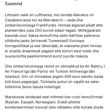
Saarend
Lihtsaim valik on Lufthansa, mis lendab Marokos nii
Casablancasse kui ka Marrakechi – seda ühe
ümberistumisega Frankfurdis. Hinnad algavad pikalt ette
planeerides juba 250 eurost edasi-tagasi. Millegipärast
kasutab suur Saksa lennufirma selle Aafrikas paikneva
sihtkoha jaoks (erinevalt Tuneesiast) Euroopa
hinnapoliitikat ja see tähendab, et odavama pileti hinnas
ei sisaldu äraantavat pagasit ehk kohvri eest tuleb ühe
suuna kohta paarkümmend eurot juurde maksta.
Ühe ümberistumisega reisid on võimalikud ka Air Balticu /
Air France’iga läbi Pariisi või Turkish Airlinesiga läbi
Istanbuli. Siin on hinnatase pigem 400 euro kandis (seda
küll koos pagasiga). Türklaste puhul on vajalik ka vahe­
ööbimine (koos tasuta hotelliga).
Marokosse lendavad veel mitmed low-cost-lennufirmad
(Ryanair, Easyjet, Norwegian). Eraldi piletite
kombineerimisel loovust üles näidates võib kohale jõuda