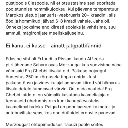
püstloodis ülespoole, nii et otsustasime seal sooritada
pooletunnise hommikujooksu. Kui päevane temperatuur
Marokos ulatub jaanuaris-­veebruaris 20+ kraadini, siis
ööd ja hommikud jäävad 6–8 kraadi vahele. Jahe oli.
Õnneks jooksime end kiiresti soojaks ja vahtisime, suu
ammuli, mägironijate meelis­kaljuseinu.
Ei kanu, ei kasse – ainult jalgpallifännid
Edasine siht oli Erfoudi ja Rissani kaudu Alžeeria
piirilähedane Sahara oaas Merzouga, kus soovisime näha
võimsaid Erg Chebbi liivaluiteid. Päikeseloojangul
õnnestus 250 m kõrgusele tippu ronida. Just
päikesetõusu ja videviku ajal annavad kiired või hämarus
liivaluidetele lummavad värvid. On, mida nautida! Erg
Chebbi luidetel on võimalik kasutada kaameliajajate
teenuseid ühetunnisteks kuni kahepäevasteks
kaamelimatkadeks. Paigad on populaarsed ka moto- ja
autohuviliste seas, kes end düünidel proovile panevad.
Merzougast õhtupimeduses Taouzi poole sõites