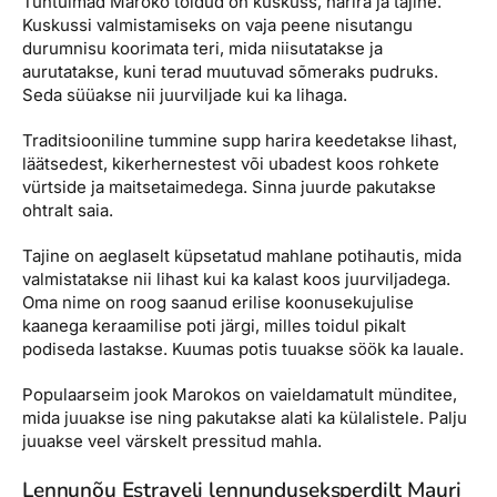
Tuntuimad Maroko toidud on kuskuss, harira ja tajine.
Kuskussi valmistamiseks on vaja peene nisutangu
durumnisu koorimata teri, mida niisutatakse ja
aurutatakse, kuni terad muutuvad sõmeraks pudruks.
Seda süüakse nii juurviljade kui ka lihaga.
Traditsiooniline tummine supp harira keedetakse lihast,
läätsedest, kiker­hernestest või ubadest koos rohkete
vürtside ja maitsetaimedega. Sinna juurde pakutakse
ohtralt saia.
Tajine on aeglaselt küpsetatud mahlane potihautis, mida
valmistatakse nii lihast kui ka kalast koos juurviljadega.
Oma nime on roog saanud erilise koonuse­kujulise
kaanega keraamilise poti järgi, milles toidul pikalt
podiseda lastakse. Kuumas potis tuuakse söök ka lauale.
Populaarseim jook Marokos on vaieldamatult münditee,
mida juuakse ise ning pakutakse alati ka külalistele. Palju
juuakse veel värskelt pressitud mahla.
Lennunõu Estraveli lennunduseksperdilt Mauri