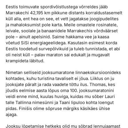
Eestis toimuvate spordivõistlustega võrreldes jääb
Marrakechi 42,195 km pikkune distants korraldustasemelt
küll alla, ent hea on see, et vett jagatakse joogipudelites
ja mahaloksumist pole karta. Meile omastele rosinatele,
leivale, soolale ja banaanidele Marrakechis võrdväärset
pole – ainult apelsinid. Saime hakkama vee ja kaasa
võetud SiSi energiageelidega. Kasutasin esimest korda
Eestis toodetud survepõlvikuid ja tuleb tunnistada, et abi
oli neist küll – palav maraton sai edukalt ja mugavalt
krampideta läbitud.
Nimetan selliseid jooksumaratone linna­ekskursioonideks
kohtades, kuhu turistina tavaliselt ei jõua. Liiklus on ju
jooksjate päralt ja rada vaadete tõttu ilus. Thomas, kes
jõudis eelmise aasta lõpus oma 100. jooksu­maratonini
veidi enne mind, kuulas huviga, kuidas mu sõber Lauri
talle Tallinna nimesünni ja Taani lipuloo kohta loengut
pidas. Finišis olime sõpruse märgiks käsikäes ühise
ajaga.
Jooksu lõpetamise hetkeks olid mu sõbrad lennujaamast