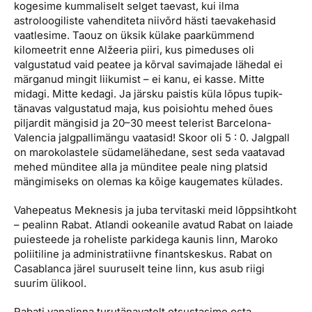
kogesime kummaliselt selget taevast, kui ilma
astroloogiliste vahenditeta niivõrd hästi taevakehasid
vaatlesime. Taouz on üksik külake paarkümmend
kilomeetrit enne Alžeeria piiri, kus pimeduses oli
valgustatud vaid peatee ja kõrval savimajade lähedal ei
märganud mingit liikumist – ei kanu, ei kasse. Mitte
midagi. Mitte kedagi. Ja järsku paistis küla lõpus tupik­
tänavas valgustatud maja, kus poisi­ohtu mehed õues
piljardit mängisid ja 20–30 meest telerist Barcelona-
Valencia jalgpallimängu vaatasid! Skoor oli 5 : 0. Jalgpall
on marokolastele südamelähedane, sest seda vaatavad
mehed münditee alla ja münditee peale ning platsid
mängimiseks on olemas ka kõige kaugemates külades.
Vahepeatus Meknesis ja juba tervitaski meid lõppsihtkoht
– pealinn Rabat. Atlandi ookeanile avatud Rabat on laiade
puiesteede ja roheliste parkidega kaunis linn, Maroko
poliitiline ja administratiivne finantskeskus. Rabat on
Casablanca järel suuruselt teine linn, kus asub riigi
suurim ülikool.
Rabati vanalinna turutänavatelt otsustasime osta