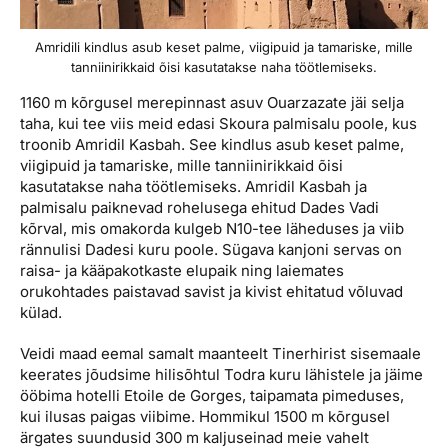
Amridili kindlus asub keset palme, viigipuid ja tamariske, mille
tanniinirikkaid õisi kasutatakse naha töötlemiseks.
1160 m kõrgusel merepinnast asuv Ouarzazate jäi selja
taha, kui tee viis meid edasi Skoura palmi­salu poole, kus
troonib Amridil Kasbah. See kindlus asub keset palme,
viigipuid ja tamariske, mille tanniini­rikkaid õisi
kasutatakse naha töötlemiseks. Amridil Kasbah ja
palmisalu paiknevad rohelusega ehitud Dades Vadi
kõrval, mis omakorda kulgeb N10-tee läheduses ja viib
rännulisi Dadesi kuru poole. Sügava kanjoni servas on
raisa- ja kääpakotkaste elupaik ning laiemates
orukohtades paistavad savist ja kivist ehitatud võluvad
külad.
Veidi maad eemal samalt maanteelt Tinerhirist sisemaale
keerates jõudsime hilis­õhtul Todra kuru lähistele ja jäime
ööbima hotelli Etoile de Gorges, taipamata pimeduses,
kui ilusas paigas viibime. Hommikul 1500 m kõrgusel
ärgates suundusid 300 m kaljuseinad meie vahelt