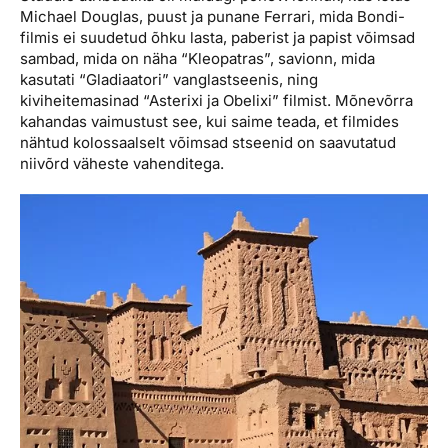
Michael Douglas, puust ja punane Ferrari, mida Bondi-
filmis ei suudetud õhku lasta, paberist ja papist võimsad
sambad, mida on näha “Kleopatras”, savi­onn, mida
kasutati “Gladiaatori” vangla­stseenis, ning
kiviheitemasinad “Asterixi ja Obelixi” filmist. Mõnevõrra
kahandas vaimustust see, kui saime teada, et filmides
nähtud kolossaalselt võimsad stseenid on saavutatud
niivõrd väheste vahenditega.