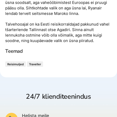
üsna soodsalt, aga vaheööbimistest Euroopas ei pruugi
pääsu olla. Sihtkohtade valik on aga üsna lai, Ryanair
lendab tervelt seitsmesse Maroko linna.
Talvehooajal on ka Eesti reisikorraldajad pakkunud vahel
tšarterlende Tallinnast otse Agadiri. Sinna ainult
lennukoha ostmine võib olla võimalik, aga mitte kuigi
soodne, ning kuupäevade valik on üsna piiratud.
Teemad
Reisimuljed
Traveller
24/7 klienditeenindus
Helista meile