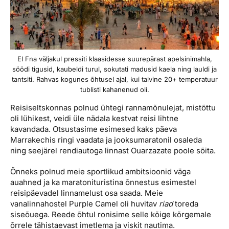
El Fna väljakul pressiti klaasidesse suurepärast apelsini­mahla,
söödi tigusid, kaubeldi turul, sokutati madusid kaela ning lauldi ja
tantsiti. Rahvas kogunes õhtusel ajal, kui talvine 20+ temperatuur
tublisti kahanenud oli.
Reisiseltskonnas polnud ühtegi rannamõnulejat, mistõttu
oli lühikest, veidi üle nädala kestvat reisi lihtne
kavandada. Otsustasime esimesed kaks päeva
Marrakechis ringi vaadata ja jooksumaratonil osaleda
ning seejärel rendiautoga linnast Ouarzazate poole sõita.
Õnneks polnud meie sportlikud ambitsioonid väga
auahned ja ka maratonituristina õnnestus esimestel
reisipäevadel linna­melust osa saada. Meie
vanalinnahostel Purple Camel oli huvitav
riad
toreda
siseõuega. Reede õhtul ronisime selle kõige kõrgemale
õrrele tähistaevast imetlema ja viskit nautima.