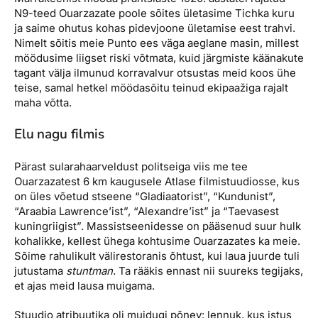
N9-teed Ouarzazate poole sõites ületasime Tichka kuru
ja saime ohutus kohas pidevjoone ületamise eest trahvi.
Nimelt sõitis meie Punto ees väga aeglane masin, millest
möödusime liigset riski võtmata, kuid järgmiste käänakute
tagant välja ilmunud korravalvur otsustas meid koos ühe
teise, samal hetkel möödasõitu teinud ekipaažiga rajalt
maha võtta.
Elu nagu filmis
Pärast sularahaarveldust politseiga viis me tee
Ouarzazatest 6 km kaugusele Atlase filmistuudiosse, kus
on üles võetud stseene “Gladiaatorist”, “Kundunist”,
“Araabia Lawrence’ist”, “Alexandre’ist” ja “Taevasest
kuningriigist”. Massistseenidesse on pääsenud suur hulk
kohalikke, kellest ühega kohtusime Ouarzazates ka meie.
Sõime rahulikult välirestoranis õhtust, kui laua juurde tuli
jutustama
stuntman
. Ta rääkis ennast nii suureks tegijaks,
et ajas meid lausa muigama.
Stuudio atribuutika oli muidugi põnev: lennuk, kus istus