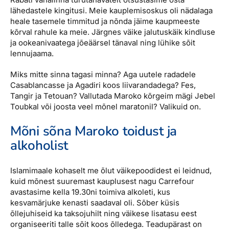
lähedastele kingitusi. Meie kauplemisoskus oli nädalaga
heale tasemele timmitud ja nõnda jäime kaupmeeste
kõrval rahule ka meie. Järgnes väike jalutuskäik kindluse
ja ookeanivaatega jõeäärsel tänaval ning lühike sõit
lennujaama.
Miks mitte sinna tagasi minna? Aga uutele radadele
Casablancasse ja Agadiri koos liivarandadega? Fes,
Tangir ja Tetouan? Vallutada Maroko kõrgeim mägi Jebel
Toubkal või joosta veel mõnel maratonil? Valikuid on.
Mõni sõna Maroko toidust ja
alkoholist
Islamimaale kohaselt me õlut väikepoodidest ei leidnud,
kuid mõnest suuremast kauplusest nagu Carrefour
avastasime kella 19.30ni toimiva alkoleti, kus
kesvamärjuke kenasti saadaval oli. Sõber küsis
õllejuhiseid ka taksojuhilt ning väikese lisatasu eest
organiseeriti talle sõit koos õlledega. Teadupärast on