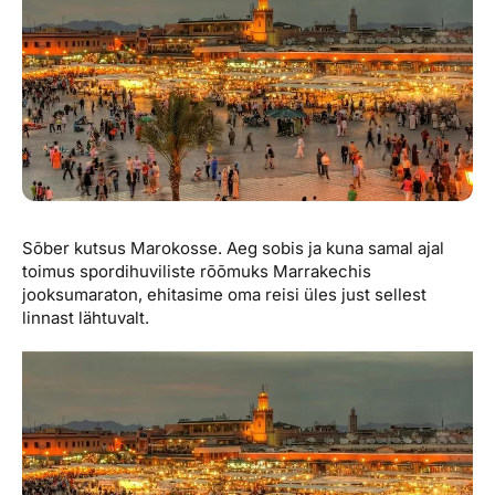
Reisitarvete e-pood
Meist
Kuldkaart
Ettevõttest, kontaktid, reisikonsultandi teenus, tule
Airalo eSIM
Platinum Club
tööle, uudised...
Reisija meelespea
Püsisoodustused
Ettevõttest
Boonuspunktid
Kontaktid
Reisikonsultandi teenus
Sõber kutsus Marokosse. Aeg sobis ja kuna samal ajal
Tule tööle
toimus spordihuviliste rõõmuks Marrakechis
Uudised
jooksumaraton, ehitasime oma reisi üles just sellest
linnast lähtuvalt.