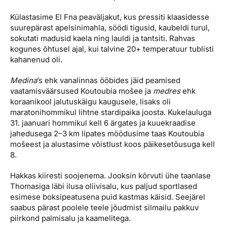
Külastasime El Fna peaväljakut, kus pressiti klaasidesse
suurepärast apelsinimahla, söödi tigusid, kaubeldi turul,
sokutati madusid kaela ning lauldi ja tantsiti. Rahvas
kogunes õhtusel ajal, kui talvine 20+ temperatuur tublisti
kahanenud oli.
Medina
’s ehk vanalinnas ööbides jäid peamised
vaatamisväärsused Koutoubia mošee ja
medres
ehk
koraanikool jalutuskäigu kaugusele, lisaks oli
maratonihommikul lihtne stardipaika joosta. Kukelauluga
31. jaanuari hommikul kell 6 ärgates ja kuuekraadise
jahedusega 2–3 km lipates möödusime taas Koutoubia
mošeest ja alustasime võistlust koos päikesetõusuga kell
8.
Hakkas kiiresti soojenema. Jooksin kõrvuti ühe taanlase
Thomasiga läbi ilusa oliivi­salu, kus paljud sportlased
esimese boksi­peatusena puid kastmas käisid. Seejärel
saabus pärast poolele teele jõudmist silmailu pakkuv
piirkond palmisalu ja kaamelitega.