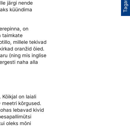
Tagasiside
lle järgi nende
peaks küündima
erepinna, on
a taimkate
llo, millele tekivad
irkad oranžid õied.
aru (ning mis inglise
ergesti naha alla
Kõikjal on laiali
0 meetri kõrgused.
kohas lebavad kivid
pesapallimütsi
kui oleks mõni