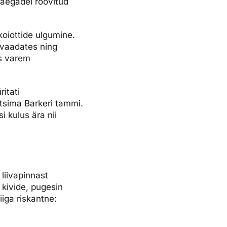
 aegadel röövitud
koiottide ulgumine.
i vaadates ning
es varem
itati
tsima Barkeri tammi.
 kulus ära nii
liivapinnast
 kivide, pugesin
iiga riskantne: