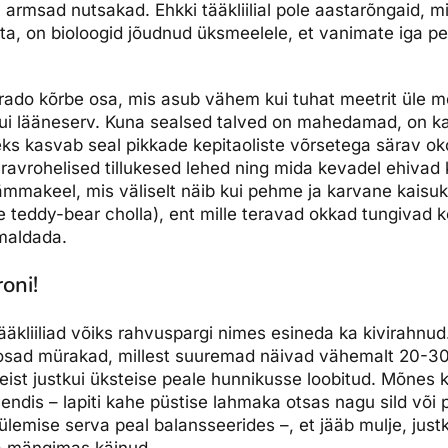
armsad nutsakad. Ehkki tääkliilial pole aastarõngaid, mi
ta, on bioloogid jõudnud üksmeelele, et vanimate iga 
rado kõrbe osa, mis asub vähem kui tuhat meetrit üle m
i lääneserv. Kuna sealsed talved on mahedamad, on k
s kasvab seal pikkade kepitaoliste võrsetega särav okoti
avrohelised tillukesed lehed ning mida kevadel ehivad k
 ämmakeel, mis väliselt näib kui pehme ja karvane kaisuk
 teddy-bear cholla), ent mille teravad okkad tungivad k
emaldada.
roni!
äkliiliad võiks rahvuspargi nimes esineda ka kivirahnud. 
 roosad mürakad, millest suuremad näivad vähemalt 20-3
neist justkui üksteise peale hunnikusse loobitud. Mõnes 
sendis – lapiti kahe püstise lahmaka otsas nagu sild või 
lemise serva peal balansseerides –, et jääb mulje, just