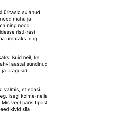
i üritasid sulanud
d need maha ja
ema ning nood
desse risti-rästi
uba ümaraks ning
aks. Kuid neil, kel
 ahvi aastal sündinud
 ja pragusid
d valmis, et edasi
aeg. Isegi kolme-nelja
Mis veel päris tipust
eed kivid siia