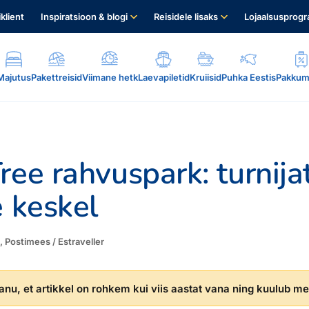
iklient
Inspiratsioon & blogi
Reisidele lisaks
Lojaalsusprog
Majutus
Pakettreisid
Viimane hetk
Laevapiletid
Kruiisid
Puhka Eestis
Pakkum
ree rahvuspark: turnij
e keskel
.
ts, Postimees / Estraveller
nu, et artikkel on rohkem kui viis aastat vana ning kuulub mei