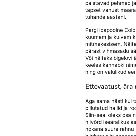
paistavad pehmed ja 
täpset vanust määra
tuhande aastani.
Pargi idapoolne Colo
kuumem ja kuivem ku
mitmekesisem. Näitek
pärast vihmasadu sär
Või näiteks bigelovi
keeles kannabki nime
ning on valulikud e
Ettevaatust, ära 
Aga sama hästi kui tä
pillutatud hallid ja
Siin-seal oleks osa 
niivõrd iseäralikus a
nokana suure rahnu ü