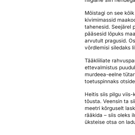
hiiglane siin nende
Mõistagi on see kõik
kivimimassid maakoor
tahenesid. Seejärel
pääsesid lõpuks maa a
arvutult pragusid. 
võrdlemisi siledaks l
Tääkliiliate rahvuspa
ettevalmistus puudub
murdeea-eelne tütar 
toetuspinnaks otside
Heitis siis pilgu vii
tõusta. Veensin ta si
meetri kõrguselt las
rääkida – siis oleks 
üksteise otsa on lad