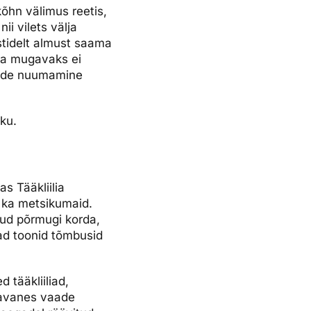
 kõhn välimus reetis,
ii vilets välja
istidelt almust saama
iga mugavaks ei
ende nuumamine
rku.
s Tääkliilia
a ka metsikumaid.
nud põrmugi korda,
kad toonid tõmbusid
 tääkliiliad,
 avanes vaade