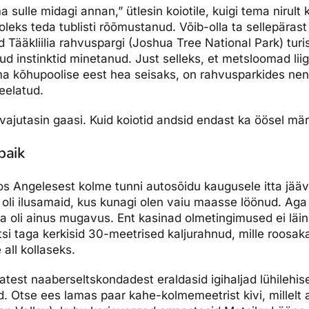
a sulle midagi annan,” ütlesin koiotile, kuigi tema nirult
oleks teda tublisti rõõmustanud. Võib-olla ta sellepärast n
d Tääkliilia rahvuspargi (Joshua Tree National Park) tur
kud instinktid minetanud. Just selleks, et metsloomad li
ma kõhupoolise eest hea seisaks, on rahvusparkides n
keelatud.
a vajutasin gaasi. Kuid koiotid andsid endast ka öösel mä
paik
Los Angelesest kolme tunni autosõidu kaugusele itta jääva
, oli ilusamaid, kus kunagi olen vaiu maasse löönud. Ag
a oli ainus mugavus. Ent kasinad olmetingimused ei läi
atsi taga kerkisid 30-meetrised kaljurahnud, mille roosa
 all kollaseks.
est naaberseltskondadest eraldasid igihaljad lühilehised
. Otse ees lamas paar kahe-kolmemeetrist kivi, millelt