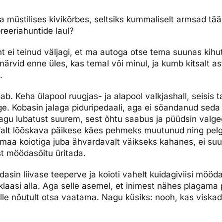
dised...
 müstilises kivikõrbes, seltsiks kummaliselt armsad tääkl
reeriahuntide laul?
nt ei teinud väljagi, et ma autoga otse tema suunas kihut
närvid enne üles, kas temal või minul, ja kumb kitsalt a
.
idab. Keha ülapool ruugjas- ja alapool valkjashall, seisis
ge. Kobasin jalaga piduripedaali, aga ei söandanud seda
ksjagu lubatust suurem, sest õhtu saabus ja püüdsin valge
sfalt lõõskava päikese käes pehmeks muutunud ning pelga
emaa koiotiga juba ähvardavalt väikseks kahanes, ei su
t möödasõitu üritada.
asin liivase teeperve ja koioti vahelt kuidagiviisi mööd
klaasi alla. Aga selle asemel, et inimest nähes plagama p
mulle nõutult otsa vaatama. Nagu küsiks: nooh, kas viska