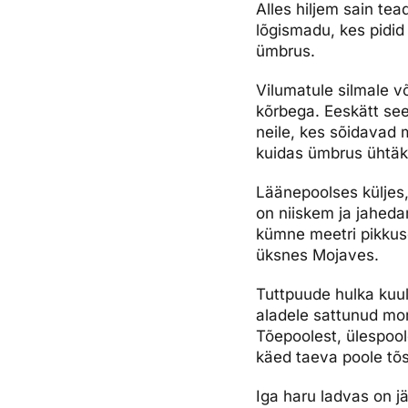
Alles hiljem sain tea
lõgismadu, kes pidid
ümbrus.
Vilumatule silmale v
kõrbega. Eeskätt seep
neile, kes sõidavad 
kuidas ümbrus ühtäk
Läänepoolses küljes,
on niiskem ja jaheda
kümne meetri pikkusek
üksnes Mojaves.
Tuttpuude hulka kuulu
aladele sattunud mor
Tõepoolest, ülespoo
käed taeva poole tõ
Iga haru ladvas on j