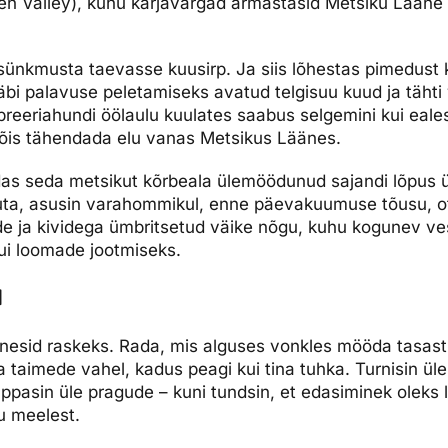
en Valley), kuhu karjavargad armastasid Metsiku Lääne
sünkmusta taevasse kuusirp. Ja siis lõhestas pimedust 
 Läbi palavuse peletamiseks avatud telgisuu kuud ja täht
reeriahundi öölaulu kuulates saabus selgemini kui eal
õis tähendada elu vanas Metsikus Läänes.
as seda metsikut kõrbeala ülemöödunud sajandi lõpus ür
uta, asusin varahommikul, enne päevakuumuse tõusu, o
de ja kividega ümbritsetud väike nõgu, kuhu kogunev vesi
ui loomade jootmiseks.
d
nesid raskeks. Rada, mis alguses vonkles mööda tasast 
 taimede vahel, kadus peagi kui tina tuhka. Turnisin üle
ppasin üle pragude – kuni tundsin, et edasiminek oleks l
u meelest.