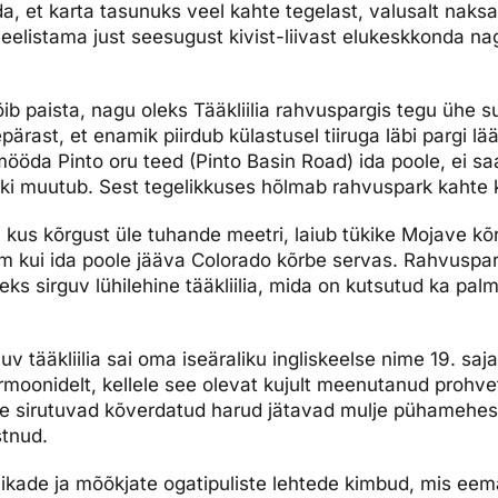
da, et karta tasunuks veel kahte tegelast, valusalt naksav
 eelistama just seesugust kivist-liivast elukeskkonda n
õib paista, nagu oleks Tääkliilia rahvuspargis tegu ühe 
ärast, et enamik piirdub külastusel tiiruga läbi pargi l
mööda Pinto oru teed (Pinto Basin Road) ida poole, ei 
ki muutub. Sest tegelikkuses hõlmab rahvuspark kahte 
 kus kõrgust üle tuhande meetri, laiub tükike Mojave kõr
m kui ida poole jääva Colorado kõrbe servas. Rahvuspar
s sirguv lühilehine tääkliilia, mida on kutsutud ka palml
v tääkliilia sai oma iseäraliku ingliskeelse nime 19. saja
moonidelt, kellele see olevat kujult meenutanud prohve
le sirutuvad kõverdatud harud jätavad mulje pühamehes
stnud.
äikade ja mõõkjate ogatipuliste lehtede kimbud, mis eem