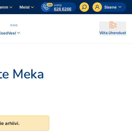
24h
(+372)
ramm
Meist
Sisene
626 6266
Võta ühendust
ised
Veel
ate Meka
e arhiivi.