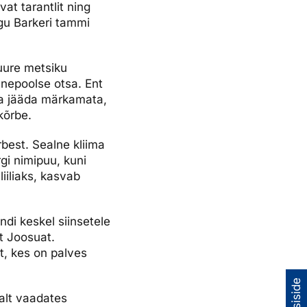
at tarantlit ning
agu Barkeri tammi
suure metsiku
äänepoolse otsa. Ent
saa jääda märkamata,
kõrbe.
best. Sealne kliima
gi nimipuu, kuni
iiliaks, kasvab
ndi keskel siinsetele
t Joosuat.
t, kes on palves
alt vaadates