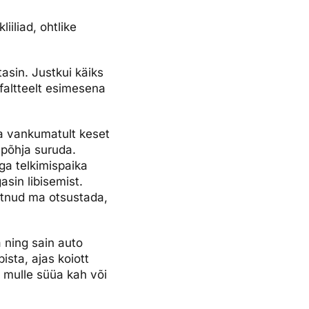
iiliad, ohtlike
asin. Justkui käiks
sfaltteelt esimesena
 ta vankumatult keset
 põhja suruda.
ga telkimispaika
sin libisemist.
utnud ma otsustada,
a ning sain auto
ista, ajas koiott
d mulle süüa kah või