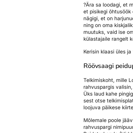
?Ära sa loodagi, et m
et pisikegi õhtusöök 
nägigi, et on harjunu
ning on oma kiskjali
muutuks, vaid ise o
külastajaile rangelt 
Kerisin klaasi üles j
Röövsaagi peidu
Telkimiskoht, mille 
rahvuspargis valisin
Üks laud kahe pingig
sest otse telkimispl
loojuva päikese kiirte
Mõlemale poole jäävat
rahvuspargi nimipuud