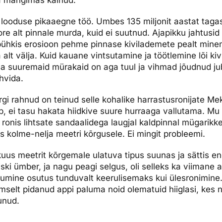
ga mängimas käinud.
 looduse pikaaegne töö. Umbes 135 miljonit aastat tagas
e alt pinnale murda, kuid ei suutnud. Ajapikku jahtusi
 pühkis erosioon pehme pinnase kivilademete pealt min
lt välja. Kuid kauane vintsutamine ja töötlemine lõi kivi
Osa suuremaid mürakaid on aga tuul ja vihmad jõudnud j
ihvida.
rgi rahnud on teinud selle kohalike harrastusronijate Mek
, ei tasu hakata hiidkive suure hurraaga vallutama. Mu
ronis lihtsate sandaalidega laugjal kaldpinnal mügarikke
s kolme-nelja meetri kõrgusele. Ei mingit probleemi.
s-kuus meetrit kõrgemale ulatuva tipus suunas ja sättis en
iski ümber, ja nagu peagi selgus, oli selleks ka viimane 
kumine osutus tunduvalt keerulisemaks kui ülesronimine. 
ilmselt pidanud appi paluma noid olematuid hiiglasi, kes n
unud.