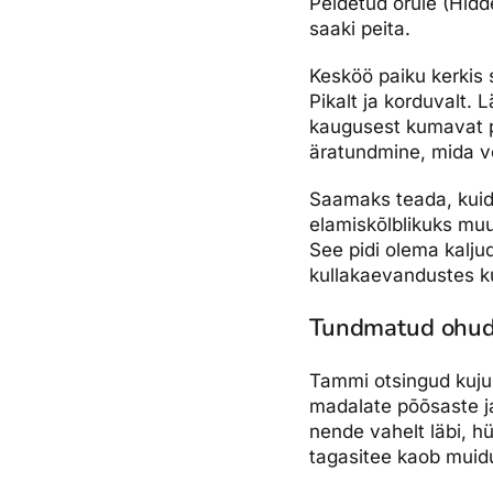
Peidetud orule (Hidd
saaki peita.
Kesköö paiku kerkis 
Pikalt ja korduvalt.
kaugusest kumavat p
äratundmine, mida v
Saamaks teada, kuid
elamiskõlblikuks mu
See pidi olema kalju
kullakaevandustes k
Tundmatud ohu
Tammi otsingud kuju
madalate põõsaste ja
nende vahelt läbi, hü
tagasitee kaob muid