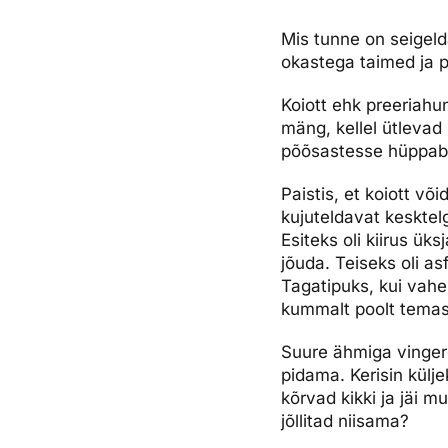
Ettevõttest, kontaktid, reisikonsultandi teenus, tule tööle, uu
Airalo eSIM
Platinum Club
Mis tunne on seigelda
okastega taimed ja p
Reisija meelespea
Püsisoodustused
Ettevõttest
Koiott ehk preeriahu
Boonuspunktid
Kontaktid
mäng, kellel ütlevad 
Reisikonsultandi teenus
põõsastesse hüppab
Tule tööle
Paistis, et koiott võ
kujuteldavat kesktel
Uudised
Esiteks oli kiirus ü
jõuda. Teiseks oli a
Tagatipuks, kui vah
kummalt poolt temas
Suure ähmiga vingerd
pidama. Kerisin külje
kõrvad kikki ja jäi 
jõllitad niisama?