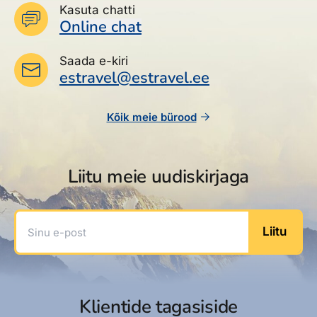
Kasuta chatti
Online chat
Saada e-kiri
estravel@estravel.ee
Kõik meie bürood
Liitu meie uudiskirjaga
Sinu e-post
Liitu
Klientide tagasiside