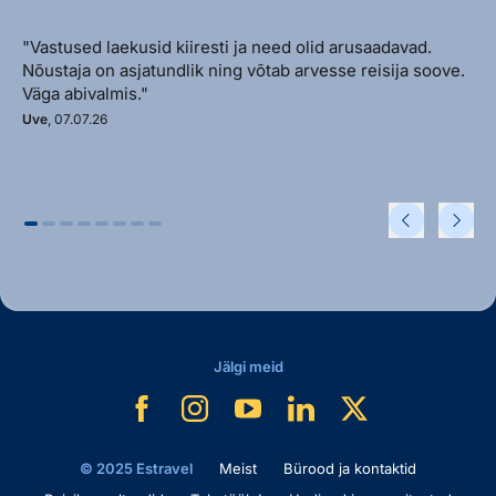
"Vastused laekusid kiiresti ja need olid arusaadavad.
Nõustaja on asjatundlik ning võtab arvesse reisija soove.
Väga abivalmis."
Uve
, 07.07.26
Jälgi meid
© 2025 Estravel
Meist
Bürood ja kontaktid