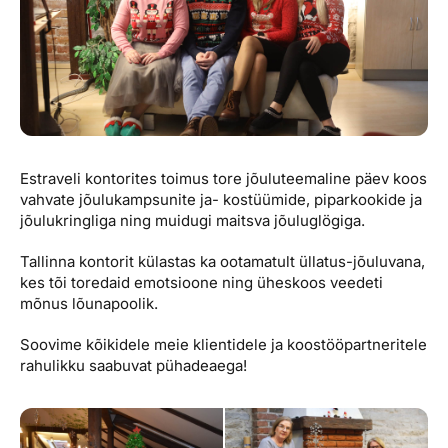
Reisitarvete e-pood
Meist
Kuldkaart
Ettevõttest, kontaktid, reisikonsultandi teenus, tule
Airalo eSIM
Platinum Club
tööle, uudised...
Reisija meelespea
Püsisoodustused
Ettevõttest
Boonuspunktid
Kontaktid
Estraveli kontorites toimus tore jõuluteemaline päev koos
Reisikonsultandi teenus
vahvate jõulukampsunite ja- kostüümide, piparkookide ja
jõulukringliga ning muidugi maitsva jõuluglögiga.
Tule tööle
Tallinna kontorit külastas ka ootamatult üllatus-jõuluvana,
Uudised
kes tõi toredaid emotsioone ning üheskoos veedeti
mõnus lõunapoolik.
Soovime kõikidele meie klientidele ja koostööpartneritele
rahulikku saabuvat pühadeaega!