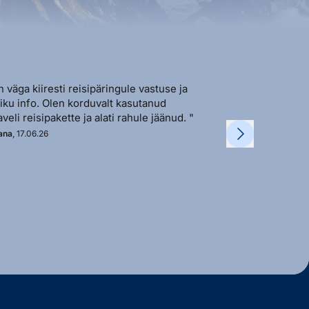
n väga kiiresti reisipäringule vastuse ja
"Sõbralik ja avat
liku info. Olen korduvalt kasutanud
vastutulek ja ki
aveli reisipakette ja alati rahule jäänud. "
soovi korral. "
ana
, 17.06.26
Kadi
, 11.06.26