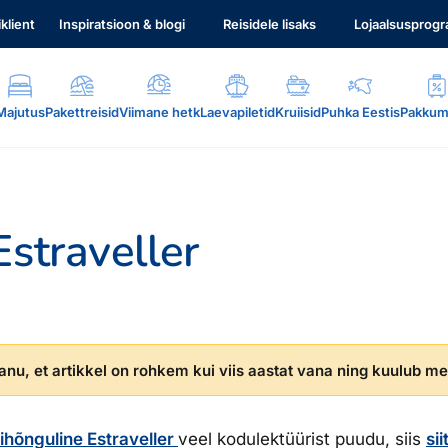
iklient
Inspiratsioon & blogi
Reisidele lisaks
Lojaalsusprog
Majutus
Pakettreisid
Viimane hetk
Laevapiletid
Kruiisid
Puhka Eestis
Pakkum
Estraveller
.
nu, et artikkel on rohkem kui viis aastat vana ning kuulub mei
ihõnguline Estraveller
veel kodulektüürist puudu, siis
sii