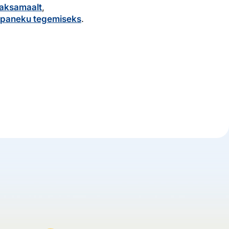
Saksamaalt
,
epaneku tegemiseks
.