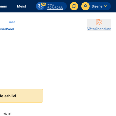
24h
(+372)
ramm
Meist
Sisene
626 6266
Võta ühendust
ised
Veel
e arhiivi.
t
leiad