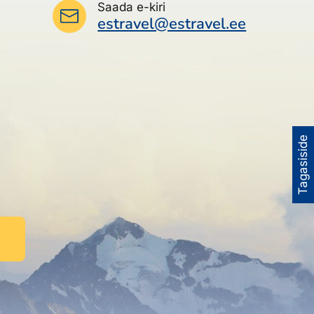
Saada e-kiri
estravel@estravel.ee
Tagasiside