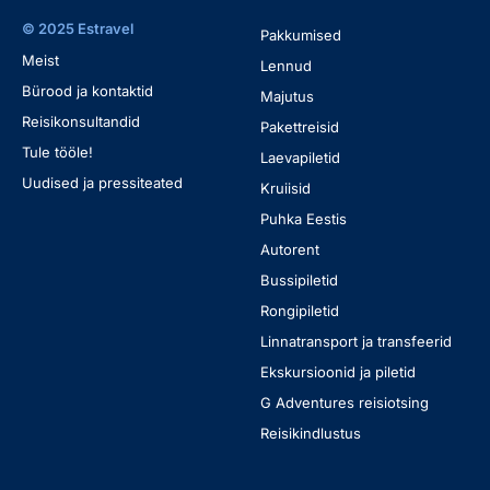
© 2025 Estravel
Pakkumised
Meist
Lennud
Bürood ja kontaktid
Majutus
Reisikonsultandid
Pakettreisid
Tule tööle!
Laevapiletid
Uudised ja pressiteated
Kruiisid
Puhka Eestis
Autorent
Bussipiletid
Rongipiletid
Linnatransport ja transfeerid
Ekskursioonid ja piletid
G Adventures reisiotsing
Reisikindlustus