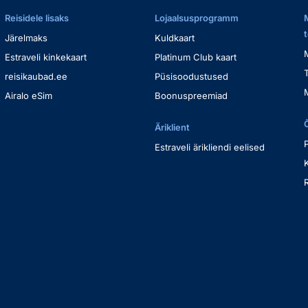
Reisidele lisaks
Lojaalsusprogramm
Järelmaks
Kuldkaart
Estraveli kinkekaart
Platinum Club kaart
reisikaubad.ee
Püsisoodustused
Airalo eSim
Boonuspreemiad
Äriklient
Estraveli ärikliendi eelised