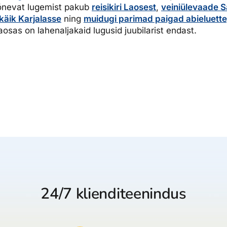
Põnevat lugemist pakub
reisikiri Laosest
,
veiniülevaade 
dised...
käik Karjalasse
ning
muidugi parimad paigad abieluett
gaosas on lahenaljakaid lugusid juubilarist endast.
24/7 klienditeenindus