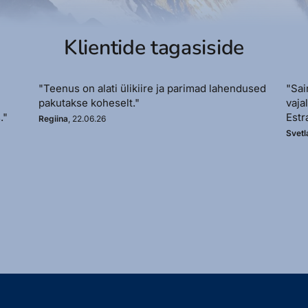
Klientide tagasiside
"Teenus on alati ülikiire ja parimad lahendused
"Sai
pakutakse koheselt."
vaja
."
Estr
Regiina
, 22.06.26
Svetl