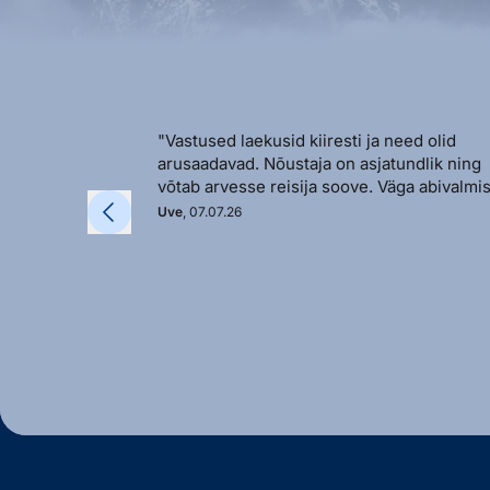
"Vastused laekusid kiiresti ja need olid
arusaadavad. Nõustaja on asjatundlik ning
võtab arvesse reisija soove. Väga abivalmis
Uve
, 07.07.26