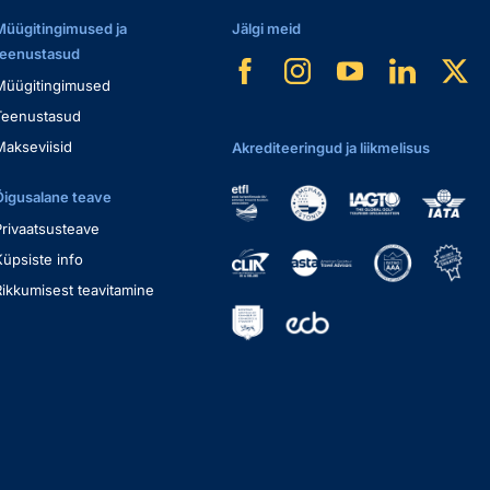
Müügitingimused ja
Jälgi meid
teenustasud
Müügitingimused
Teenustasud
Makseviisid
Akrediteeringud ja liikmelisus
Õigusalane teave
Privaatsusteave
Küpsiste info
Rikkumisest teavitamine