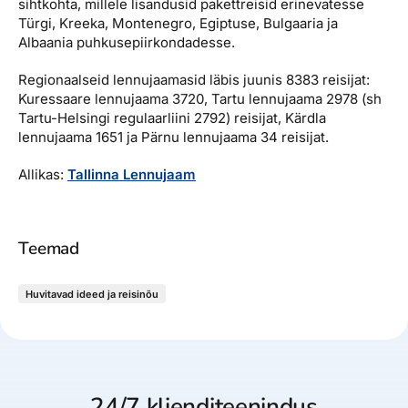
sihtkohta, millele lisandusid pakettreisid erinevatesse
Türgi, Kreeka, Montenegro, Egiptuse, Bulgaaria ja
Albaania puhkusepiirkondadesse.
Regionaalseid lennujaamasid läbis juunis 8383 reisijat:
Kuressaare lennujaama 3720, Tartu lennujaama 2978 (sh
Tartu-Helsingi regulaarliini 2792) reisijat, Kärdla
lennujaama 1651 ja Pärnu lennujaama 34 reisijat.
Allikas:
Tallinna Lennujaam
Teemad
Huvitavad ideed ja reisinõu
24/7 klienditeenindus