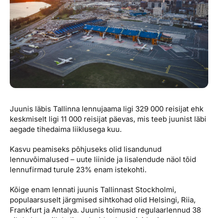
Reisitarvete e-pood
Meist
Kuldkaart
Ettevõttest, kontaktid, reisikonsultandi teenus, tule
Airalo eSIM
Platinum Club
tööle, uudised...
Reisija meelespea
Püsisoodustused
Ettevõttest
Boonuspunktid
Kontaktid
Reisikonsultandi teenus
Juunis läbis Tallinna lennujaama ligi 329 000 reisijat ehk
Tule tööle
keskmiselt ligi 11 000 reisijat päevas, mis teeb juunist läbi
Uudised
aegade tihedaima liiklusega kuu.
Kasvu peamiseks põhjuseks olid lisandunud
lennuvõimalused – uute liinide ja lisalendude näol tõid
lennufirmad turule 23% enam istekohti.
Kõige enam lennati juunis Tallinnast Stockholmi,
populaarsuselt järgmised sihtkohad olid Helsingi, Riia,
Frankfurt ja Antalya. Juunis toimusid regulaarlennud 38