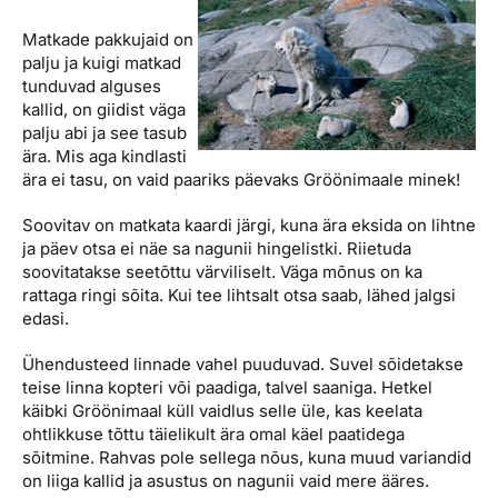
Matkade pakkujaid on
palju ja kuigi matkad
tunduvad alguses
kallid, on giidist väga
palju abi ja see tasub
ära. Mis aga kindlasti
ära ei tasu, on vaid paariks päevaks Gröönimaale minek!
Soovitav on matkata kaardi järgi, kuna ära eksida on lihtne
ja päev otsa ei näe sa nagunii hingelistki. Riietuda
soovitatakse seetõttu värviliselt. Väga mõnus on ka
rattaga ringi sõita. Kui tee lihtsalt otsa saab, lähed jalgsi
edasi.
Ühendusteed linnade vahel puuduvad. Suvel sõidetakse
teise linna kopteri või paadiga, talvel saaniga. Hetkel
käibki Gröönimaal küll vaidlus selle üle, kas keelata
ohtlikkuse tõttu täielikult ära omal käel paatidega
sõitmine. Rahvas pole sellega nõus, kuna muud variandid
on liiga kallid ja asustus on nagunii vaid mere ääres.