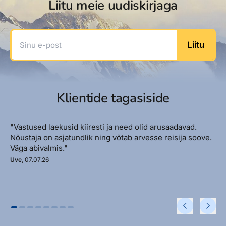
Liitu meie uudiskirjaga
Sinu e-post
Liitu
Klientide tagasiside
"Vastused laekusid kiiresti ja need olid arusaadavad.
Nõustaja on asjatundlik ning võtab arvesse reisija soove.
Väga abivalmis."
Uve
, 07.07.26