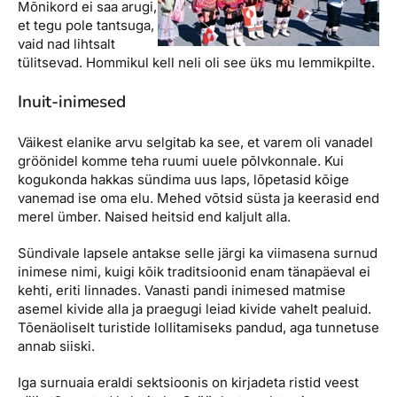
Mõnikord ei saa arugi,
et tegu pole tantsuga,
vaid nad lihtsalt
tülitsevad. Hommikul kell neli oli see üks mu lemmikpilte.
Inuit-inimesed
Väikest elanike arvu selgitab ka see, et varem oli vanadel
gröönidel komme teha ruumi uuele põlvkonnale. Kui
kogukonda hakkas sündima uus laps, lõpetasid kõige
vanemad ise oma elu. Mehed võtsid süsta ja keerasid end
merel ümber. Naised heitsid end kaljult alla.
Sündivale lapsele antakse selle järgi ka viimasena surnud
inimese nimi, kuigi kõik traditsioonid enam tänapäeval ei
kehti, eriti linnades. Vanasti pandi inimesed matmise
asemel kivide alla ja praegugi leiad kivide vahelt pealuid.
Tõenäoliselt turistide lollitamiseks pandud, aga tunnetuse
annab siiski.
Iga surnuaia eraldi sektsioonis on kirjadeta ristid veest