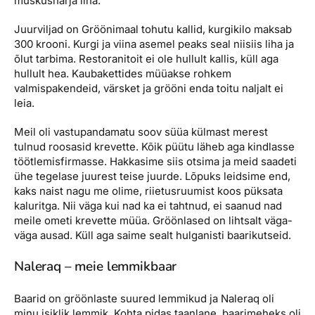
muskushärja liha.
Juurviljad on Gröönimaal tohutu kallid, kurgikilo maksab
300 krooni. Kurgi ja viina asemel peaks seal niisiis liha ja
õlut tarbima. Restoranitoit ei ole hullult kallis, küll aga
hullult hea. Kaubakettides müüakse rohkem
valmispakendeid, värsket ja grööni enda toitu naljalt ei
leia.
Meil oli vastupandamatu soov süüa külmast merest
tulnud roosasid krevette. Kõik püütu läheb aga kindlasse
töötlemisfirmasse. Hakkasime siis otsima ja meid saadeti
ühe tegelase juurest teise juurde. Lõpuks leidsime end,
kaks naist nagu me olime, riietusruumist koos püksata
kaluritga. Nii väga kui nad ka ei tahtnud, ei saanud nad
meile ometi krevette müüa. Gröönlased on lihtsalt väga-
väga ausad. Küll aga saime sealt hulganisti baarikutseid.
Naleraq – meie lemmikbaar
Baarid on gröönlaste suured lemmikud ja Naleraq oli
minu isiklik lemmik. Kohta pidas taanlane, baarimeheks oli