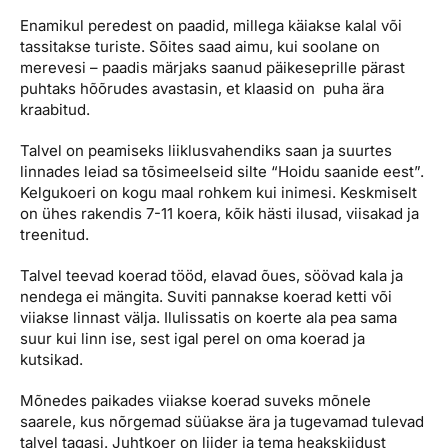
Enamikul peredest on paadid, millega käiakse kalal või
tassitakse turiste. Sõites saad aimu, kui soolane on
merevesi – paadis märjaks saanud päikeseprille pärast
puhtaks hõõrudes avastasin, et klaasid on puha ära
kraabitud.
Talvel on peamiseks liiklusvahendiks saan ja suurtes
linnades leiad sa tõsimeelseid silte “Hoidu saanide eest”.
Kelgukoeri on kogu maal rohkem kui inimesi. Keskmiselt
on ühes rakendis 7-11 koera, kõik hästi ilusad, viisakad ja
treenitud.
Talvel teevad koerad tööd, elavad õues, söövad kala ja
nendega ei mängita. Suviti pannakse koerad ketti või
viiakse linnast välja. Ilulissatis on koerte ala pea sama
suur kui linn ise, sest igal perel on oma koerad ja
kutsikad.
Mõnedes paikades viiakse koerad suveks mõnele
saarele, kus nõrgemad süüakse ära ja tugevamad tulevad
talvel tagasi. Juhtkoer on liider ja tema heakskiidust