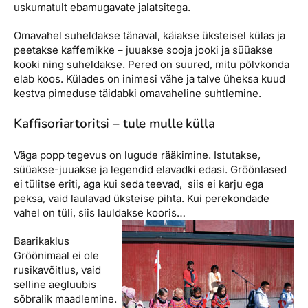
uskumatult ebamugavate jalatsitega.
Omavahel suheldakse tänaval, käiakse üksteisel külas ja
peetakse kaffemikke – juuakse sooja jooki ja süüakse
kooki ning suheldakse. Pered on suured, mitu põlvkonda
elab koos. Külades on inimesi vähe ja talve üheksa kuud
kestva pimeduse täidabki omavaheline suhtlemine.
Kaffisoriartoritsi – tule mulle külla
Väga popp tegevus on lugude rääkimine. Istutakse,
süüakse-juuakse ja legendid elavadki edasi. Gröönlased
ei tülitse eriti, aga kui seda teevad, siis ei karju ega
peksa, vaid laulavad üksteise pihta. Kui perekondade
vahel on tüli, siis lauldakse kooris…
Baarikaklus
Gröönimaal ei ole
rusikavõitlus, vaid
selline aegluubis
sõbralik maadlemine.