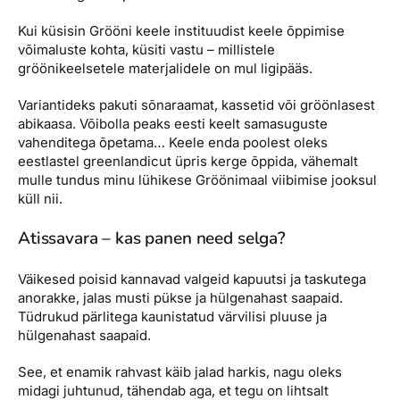
Kui küsisin Grööni keele instituudist keele õppimise
võimaluste kohta, küsiti vastu – millistele
gröönikeelsetele materjalidele on mul ligipääs.
Variantideks pakuti sõnaraamat, kassetid või gröönlasest
abikaasa. Võibolla peaks eesti keelt samasuguste
vahenditega õpetama… Keele enda poolest oleks
eestlastel greenlandicut üpris kerge õppida, vähemalt
mulle tundus minu lühikese Gröönimaal viibimise jooksul
küll nii.
Atissavara – kas panen need selga?
Väikesed poisid kannavad valgeid kapuutsi ja taskutega
anorakke, jalas musti pükse ja hülgenahast saapaid.
Tüdrukud pärlitega kaunistatud värvilisi pluuse ja
hülgenahast saapaid.
See, et enamik rahvast käib jalad harkis, nagu oleks
midagi juhtunud, tähendab aga, et tegu on lihtsalt