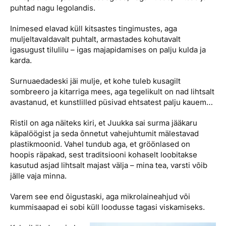
puhtad nagu legolandis.
Inimesed elavad küll kitsastes tingimustes, aga
muljeltavaldavalt puhtalt, armastades kohutavalt
igasugust tilulilu – igas majapidamises on palju kulda ja
karda.
Surnuaedadeski jäi mulje, et kohe tuleb kusagilt
sombreero ja kitarriga mees, aga tegelikult on nad lihtsalt
avastanud, et kunstlilled püsivad ehtsatest palju kauem…
Ristil on aga näiteks kiri, et Juukka sai surma jääkaru
käpalöögist ja seda õnnetut vahejuhtumit mälestavad
plastikmoonid. Vahel tundub aga, et gröönlased on
hoopis räpakad, sest traditsiooni kohaselt loobitakse
kasutud asjad lihtsalt majast välja – mina tea, varsti võib
jälle vaja minna.
Varem see end õigustaski, aga mikrolaineahjud või
kummisaapad ei sobi küll loodusse tagasi viskamiseks.