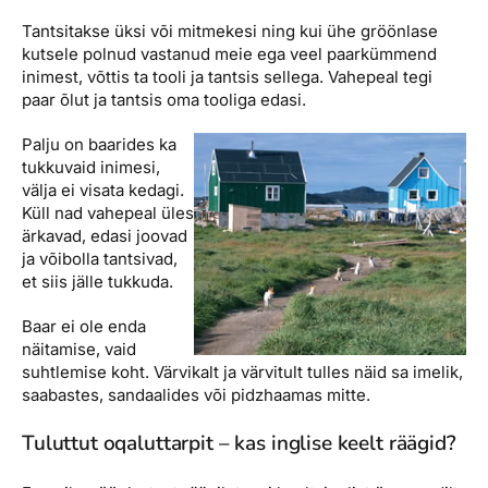
Tantsitakse üksi või mitmekesi ning kui ühe gröönlase
kutsele polnud vastanud meie ega veel paarkümmend
inimest, võttis ta tooli ja tantsis sellega. Vahepeal tegi
paar õlut ja tantsis oma tooliga edasi.
Palju on baarides ka
tukkuvaid inimesi,
välja ei visata kedagi.
Küll nad vahepeal üles
ärkavad, edasi joovad
ja võibolla tantsivad,
et siis jälle tukkuda.
Baar ei ole enda
näitamise, vaid
suhtlemise koht. Värvikalt ja värvitult tulles näid sa imelik,
saabastes, sandaalides või pidzhaamas mitte.
Tuluttut oqaluttarpit – kas inglise keelt räägid?