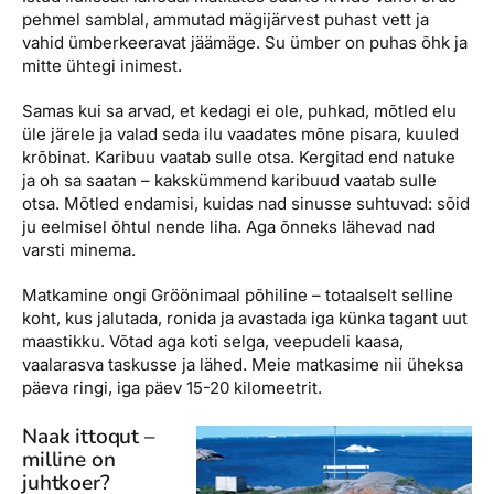
pehmel samblal, ammutad mägijärvest puhast vett ja
vahid ümberkeeravat jäämäge. Su ümber on puhas õhk ja
mitte ühtegi inimest.
Samas kui sa arvad, et kedagi ei ole, puhkad, mõtled elu
üle järele ja valad seda ilu vaadates mõne pisara, kuuled
krõbinat. Karibuu vaatab sulle otsa. Kergitad end natuke
ja oh sa saatan – kakskümmend karibuud vaatab sulle
otsa. Mõtled endamisi, kuidas nad sinusse suhtuvad: sõid
ju eelmisel õhtul nende liha. Aga õnneks lähevad nad
varsti minema.
Matkamine ongi Gröönimaal põhiline – totaalselt selline
koht, kus jalutada, ronida ja avastada iga künka tagant uut
maastikku. Võtad aga koti selga, veepudeli kaasa,
vaalarasva taskusse ja lähed. Meie matkasime nii üheksa
päeva ringi, iga päev 15-20 kilomeetrit.
Naak ittoqut –
milline on
juhtkoer?