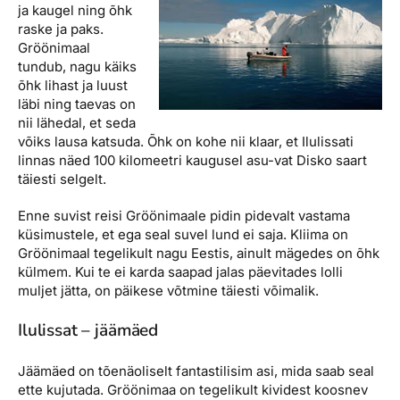
ja kaugel ning õhk
raske ja paks.
Gröönimaal
tundub, nagu käiks
õhk lihast ja luust
läbi ning taevas on
nii lähedal, et seda
võiks lausa katsuda. Õhk on kohe nii klaar, et Ilulissati
linnas näed 100 kilomeetri kaugusel asu-vat Disko saart
täiesti selgelt.
Enne suvist reisi Gröönimaale pidin pidevalt vastama
küsimustele, et ega seal suvel lund ei saja. Kliima on
Gröönimaal tegelikult nagu Eestis, ainult mägedes on õhk
külmem. Kui te ei karda saapad jalas päevitades lolli
muljet jätta, on päikese võtmine täiesti võimalik.
Ilulissat – jäämäed
Jäämäed on tõenäoliselt fantastilisim asi, mida saab seal
ette kujutada. Gröönimaa on tegelikult kividest koosnev