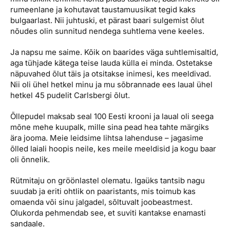
rumeenlane ja kohutavat taustamuusikat tegid kaks
bulgaarlast. Nii juhtuski, et pärast baari sulgemist õlut
nõudes olin sunnitud nendega suhtlema vene keeles.
Ja napsu me saime. Kõik on baarides väga suhtlemisaltid,
aga tühjade kätega teise lauda külla ei minda. Ostetakse
näpuvahed õlut täis ja otsitakse inimesi, kes meeldivad.
Nii oli ühel hetkel minu ja mu sõbrannade ees laual ühel
hetkel 45 pudelit Carlsbergi õlut.
Õllepudel maksab seal 100 Eesti krooni ja laual oli seega
mõne mehe kuupalk, mille sina pead hea tahte märgiks
ära jooma. Meie leidsime lihtsa lahenduse – jagasime
õlled laiali hoopis neile, kes meile meeldisid ja kogu baar
oli õnnelik.
Rütmitaju on gröönlastel olematu. Igaüks tantsib nagu
suudab ja eriti ohtlik on paaristants, mis toimub kas
omaenda või sinu jalgadel, sõltuvalt joobeastmest.
Olukorda pehmendab see, et suviti kantakse enamasti
sandaale.