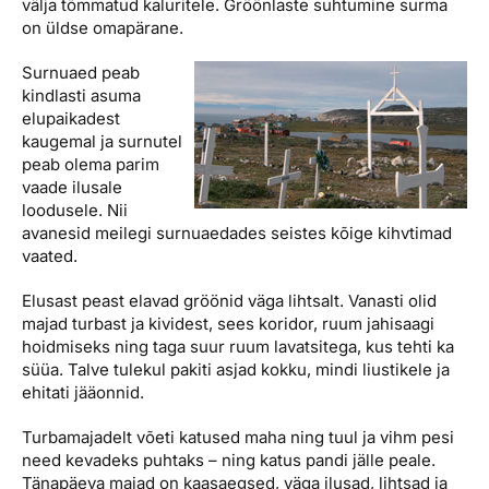
välja tõmmatud kaluritele. Gröönlaste suhtumine surma
on üldse omapärane.
Surnuaed peab
kindlasti asuma
elupaikadest
kaugemal ja surnutel
peab olema parim
vaade ilusale
loodusele. Nii
avanesid meilegi surnuaedades seistes kõige kihvtimad
vaated.
Elusast peast elavad gröönid väga lihtsalt. Vanasti olid
majad turbast ja kividest, sees koridor, ruum jahisaagi
hoidmiseks ning taga suur ruum lavatsitega, kus tehti ka
süüa. Talve tulekul pakiti asjad kokku, mindi liustikele ja
ehitati jääonnid.
Turbamajadelt võeti katused maha ning tuul ja vihm pesi
need kevadeks puhtaks – ning katus pandi jälle peale.
Tänapäeva majad on kaasaegsed, väga ilusad, lihtsad ja