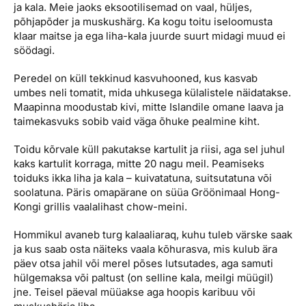
ja kala. Meie jaoks eksootilisemad on vaal, hüljes,
põhjapõder ja muskushärg. Ka kogu toitu iseloomusta
klaar maitse ja ega liha-kala juurde suurt midagi muud ei
söödagi.
Peredel on küll tekkinud kasvuhooned, kus kasvab
umbes neli tomatit, mida uhkusega külalistele näidatakse.
Maapinna moodustab kivi, mitte Islandile omane laava ja
taimekasvuks sobib vaid väga õhuke pealmine kiht.
Toidu kõrvale küll pakutakse kartulit ja riisi, aga sel juhul
kaks kartulit korraga, mitte 20 nagu meil. Peamiseks
toiduks ikka liha ja kala – kuivatatuna, suitsutatuna või
soolatuna. Päris omapärane on süüa Gröönimaal Hong-
Kongi grillis vaalalihast chow-meini.
Hommikul avaneb turg kalaaliaraq, kuhu tuleb värske saak
ja kus saab osta näiteks vaala kõhurasva, mis kulub ära
päev otsa jahil või merel põses lutsutades, aga samuti
hülgemaksa või paltust (on selline kala, meilgi müügil)
jne. Teisel päeval müüakse aga hoopis karibuu või