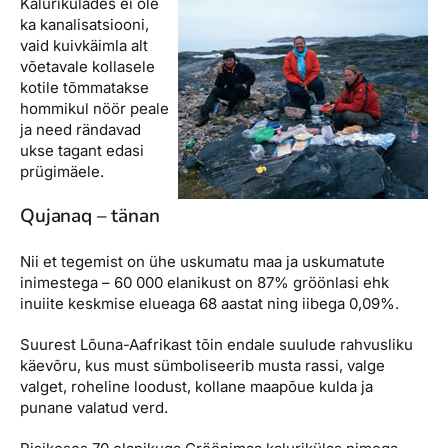
Kalurikülades ei ole
ka kanalisatsiooni,
vaid kuivkäimla alt
võetavale kollasele
kotile tõmmatakse
hommikul nöör peale
ja need rändavad
ukse tagant edasi
prügimäele.
Qujanaq – tänan
Nii et tegemist on ühe uskumatu maa ja uskumatute
inimestega – 60 000 elanikust on 87% gröönlasi ehk
inuiite keskmise elueaga 68 aastat ning iibega 0,09%.
Suurest Lõuna-Aafrikast tõin endale suulude rahvusliku
käevõru, kus must sümboliseerib musta rassi, valge
valget, roheline loodust, kollane maapõue kulda ja
punane valatud verd.