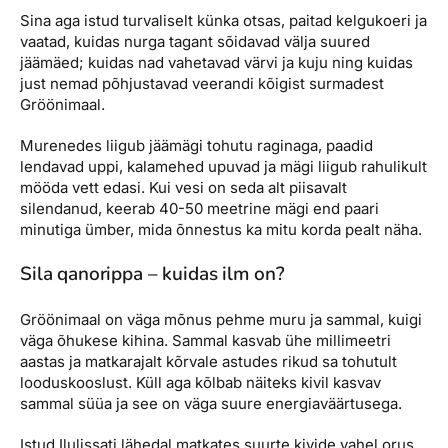
Sina aga istud turvaliselt künka otsas, paitad kelgukoeri ja
vaatad, kuidas nurga tagant sõidavad välja suured
jäämäed; kuidas nad vahetavad värvi ja kuju ning kuidas
just nemad põhjustavad veerandi kõigist surmadest
Gröönimaal.
Murenedes liigub jäämägi tohutu raginaga, paadid
lendavad uppi, kalamehed upuvad ja mägi liigub rahulikult
mööda vett edasi. Kui vesi on seda alt piisavalt
silendanud, keerab 40-50 meetrine mägi end paari
minutiga ümber, mida õnnestus ka mitu korda pealt näha.
Sila qanorippa – kuidas ilm on?
Gröönimaal on väga mõnus pehme muru ja sammal, kuigi
väga õhukese kihina. Sammal kasvab ühe millimeetri
aastas ja matkarajalt kõrvale astudes rikud sa tohutult
looduskooslust. Küll aga kõlbab näiteks kivil kasvav
sammal süüa ja see on väga suure energiaväärtusega.
Istud Ilulissati lähedal matkates suurte kivide vahel orus