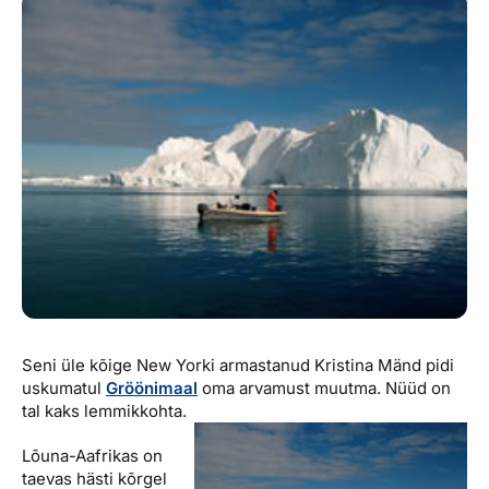
Reisitarvete e-pood
Meist
Kuldkaart
Ettevõttest, kontaktid, reisikonsultandi teenus, tule
Airalo eSIM
Platinum Club
tööle, uudised...
Reisija meelespea
Püsisoodustused
Ettevõttest
Boonuspunktid
Kontaktid
Reisikonsultandi teenus
Tule tööle
Uudised
Seni üle kõige New Yorki armastanud Kristina Mänd pidi
uskumatul
Gröönimaal
oma arvamust muutma. Nüüd on
tal kaks lemmikkohta.
Lõuna-Aafrikas on
taevas hästi kõrgel