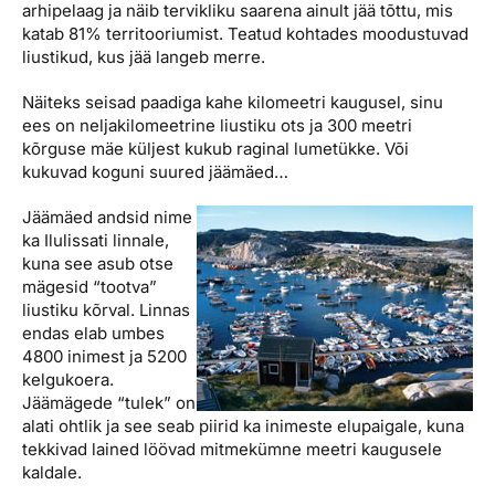
arhipelaag ja näib tervikliku saarena ainult jää tõttu, mis
katab 81% territooriumist. Teatud kohtades moodustuvad
liustikud, kus jää langeb merre.
Näiteks seisad paadiga kahe kilomeetri kaugusel, sinu
ees on neljakilomeetrine liustiku ots ja 300 meetri
kõrguse mäe küljest kukub raginal lumetükke. Või
kukuvad koguni suured jäämäed…
Jäämäed andsid nime
ka Ilulissati linnale,
kuna see asub otse
mägesid “tootva”
liustiku kõrval. Linnas
endas elab umbes
4800 inimest ja 5200
kelgukoera.
Jäämägede “tulek” on
alati ohtlik ja see seab piirid ka inimeste elupaigale, kuna
tekkivad lained löövad mitmekümne meetri kaugusele
kaldale.