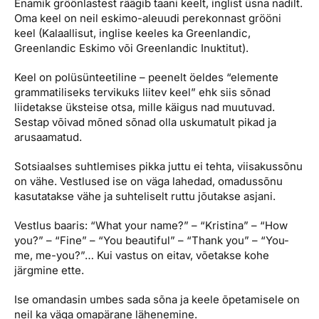
Enamik gröönlastest räägib taani keelt, inglist üsna nadilt.
Oma keel on neil eskimo-aleuudi perekonnast grööni
keel (Kalaallisut, inglise keeles ka Greenlandic,
Greenlandic Eskimo või Greenlandic Inuktitut).
Keel on polüsünteetiline – peenelt öeldes “elemente
grammatiliseks tervikuks liitev keel” ehk siis sõnad
liidetakse üksteise otsa, mille käigus nad muutuvad.
Sestap võivad mõned sõnad olla uskumatult pikad ja
arusaamatud.
Sotsiaalses suhtlemises pikka juttu ei tehta, viisakussõnu
on vähe. Vestlused ise on väga lahedad, omadussõnu
kasutatakse vähe ja suhteliselt ruttu jõutakse asjani.
Vestlus baaris: “What your name?” – “Kristina” – “How
you?” – “Fine” – “You beautiful” – “Thank you” – “You-
me, me-you?”… Kui vastus on eitav, võetakse kohe
järgmine ette.
Ise omandasin umbes sada sõna ja keele õpetamisele on
neil ka väga omapärane lähenemine.