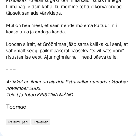
Pisikeses 70 elanikuga Gröönimaa kalurikülas nimega
Illimanaq leidsin kohaliku memme tehtud kõrvarõngad
täpselt samade värvidega.
Mul on hea meel, et saan nende mõlema kultuuri nii
kaasa tuua ja endaga kanda.
Loodan siiralt, et Gröönimaa jääb sama kalliks kui seni, et
vähemalt seegi paik maakeral pääseks “tsivilisatsiooni”
risustamise eest. Ajunnginniarna – head päeva teile!
– – –
Artikkel on ilmunud ajakirja Estraveller numbris oktoober-
november 2005.
Tekst ja fotod KRISTINA MÄND
Teemad
Reisimuljed
Traveller