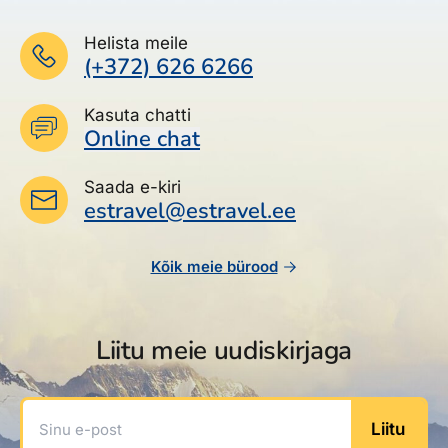
Helista meile
(+372) 626 6266
Kasuta chatti
Online chat
Saada e-kiri
estravel@estravel.ee
Kõik meie bürood
Liitu meie uudiskirjaga
Sinu e-post
Liitu