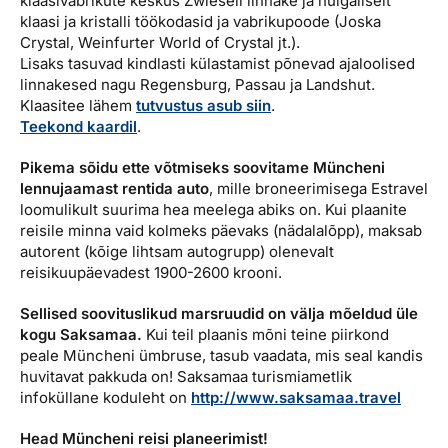
klaasivabrikute keskus Zwieseli linnake ja hulgaliselt
klaasi ja kristalli töökodasid ja vabrikupoode (Joska
Crystal, Weinfurter World of Crystal jt.).
Lisaks tasuvad kindlasti külastamist põnevad ajaloolised
linnakesed nagu Regensburg, Passau ja Landshut.
Klaasitee lähem
tutvustus asub siin
.
Teekond kaardil
.
Pikema sõidu ette võtmiseks soovitame Müncheni
lennujaamast rentida auto
, mille broneerimisega Estravel
loomulikult suurima hea meelega abiks on. Kui plaanite
reisile minna vaid kolmeks päevaks (nädalalõpp), maksab
autorent (kõige lihtsam autogrupp) olenevalt
reisikuupäevadest 1900-2600 krooni.
Sellised soovituslikud marsruudid on välja mõeldud üle
kogu Saksamaa.
Kui teil plaanis mõni teine piirkond
peale Müncheni ümbruse, tasub vaadata, mis seal kandis
huvitavat pakkuda on! Saksamaa turismiametlik
infoküllane koduleht on
http://www.saksamaa.travel
Head Müncheni reisi planeerimist!