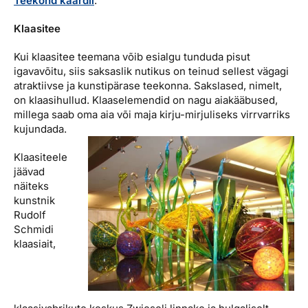
Teekond kaardil
.
Klaasitee
Kui klaasitee teemana võib esialgu tunduda pisut
igavavõitu, siis saksaslik nutikus on teinud sellest vägagi
atraktiivse ja kunstipärase teekonna. Sakslased, nimelt,
on klaasihullud. Klaaselemendid on nagu aiakääbused,
millega saab oma aia või maja kirju-mirjuliseks virrvarriks
kujundada.
Klaasiteele
jäävad
näiteks
kunstnik
Rudolf
Schmidi
klaasiait,