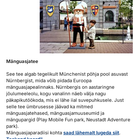
Mänguasjatee
See tee algab tegelikult Münchenist põhja pool asuvast
Nürnbergist, mida võib pidada Euroopa
mänguasjapealinnaks. Nürnbergis on aastaringne
jõulumeeleolu, kogu vanalinn näeb välja nagu
päkapikutöökoda, mis ei lähe iial suvepuhkusele. Just
selle tee ümbrusesse jäävad ka mitmed
mänguasjatehased, mänguasjamuuseumid ja
mängupargid (Play Mobile Fun park, Neustadt Adventure
park).
Mänguasjaparadiisi kohta
saad lähemalt lugeda siit
.