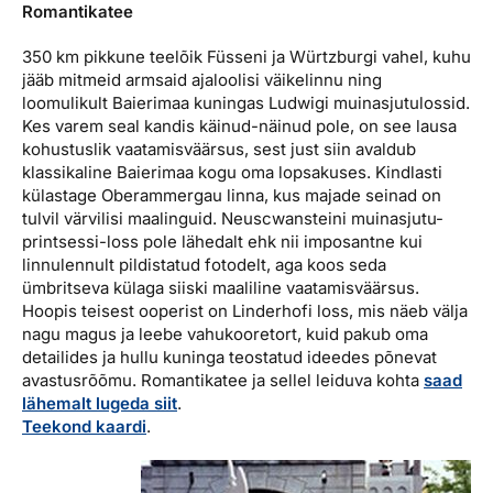
Romantikatee
350 km pikkune teelõik Füsseni ja Würtzburgi vahel, kuhu
jääb mitmeid armsaid ajaloolisi väikelinnu ning
loomulikult Baierimaa kuningas Ludwigi muinasjutulossid.
Kes varem seal kandis käinud-näinud pole, on see lausa
kohustuslik vaatamisväärsus, sest just siin avaldub
klassikaline Baierimaa kogu oma lopsakuses. Kindlasti
külastage Oberammergau linna, kus majade seinad on
tulvil värvilisi maalinguid. Neuscwansteini muinasjutu-
printsessi-loss pole lähedalt ehk nii imposantne kui
linnulennult pildistatud fotodelt, aga koos seda
ümbritseva külaga siiski maaliline vaatamisväärsus.
Hoopis teisest ooperist on Linderhofi loss, mis näeb välja
nagu magus ja leebe vahukooretort, kuid pakub oma
detailides ja hullu kuninga teostatud ideedes põnevat
avastusrõõmu. Romantikatee ja sellel leiduva kohta
saad
lähemalt lugeda siit
.
Teekond kaardi
.