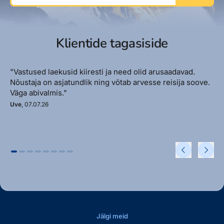
Klientide tagasiside
"Vastused laekusid kiiresti ja need olid arusaadavad.
Nõustaja on asjatundlik ning võtab arvesse reisija soove.
Väga abivalmis."
Uve
, 07.07.26
Jälgi meid