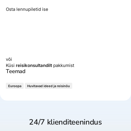
Osta lennupiletid ise
või
Küsi
reisikonsultandilt
pakkumist
Teemad
Euroopa
Huvitavad ideed ja reisinõu
24/7 klienditeenindus