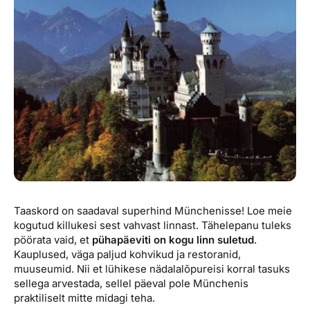
Reisitarvete e-pood
Meist
Kuldkaart
Ettevõttest, kontaktid, reisikonsultandi teenus, tule
Airalo eSIM
Platinum Club
tööle, uudised...
Reisija meelespea
Püsisoodustused
Ettevõttest
Boonuspunktid
Kontaktid
Reisikonsultandi teenus
Tule tööle
Uudised
Taaskord on saadaval superhind Münchenisse! Loe meie
kogutud killukesi sest vahvast linnast. Tähelepanu tuleks
pöörata vaid, et
pühapäeviti on kogu linn suletud
.
Kauplused, väga paljud kohvikud ja restoranid,
muuseumid. Nii et lühikese nädalalõpureisi korral tasuks
sellega arvestada, sellel päeval pole Münchenis
praktiliselt mitte midagi teha.