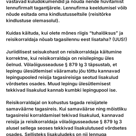
vastavad kuludokumendid ja nõuda nende hüvitamist
lennufirmalt tagantjärele. Lennufirma keeldumisel võib
nõude esitada oma kindlustusseltsile (reisitõrke
kindlustuse olemasolul).
Kuidas käituda, kui olete mõnes riigis “tuhalõksus” ja
reisikorraldaja nõuab tagasilennu eest lisataha? (UUS!)
Juriidilisest seisukohast on reisikorraldaja käitumine
korrektne, kui reisikorraldaja on reisilepingu üles
öelnud. Võlaõigusseaduse § 879 lg 3 täpsustab, et
lepingu ülesütlemisel vääramatu jõu tõttu kannavad
lepingupooled reisija tagasireisiga seotud lisakulud
võrdsetes osades. Muud lepingu ülesütlemisest
tekkivad lisakulud kannab kumbki lepingupool ise.
Reisikorraldajal on kohustus tagada reisijatele
samaväärne tagasireis. Kui samaväärse ning mõistliku
tagasireisi korraldamisel tekivad lisakulud, kannavad
reisija ja reisikorraldaja võlaõigusseaduse § 879 lg 3
alusel sellega seoses tekkivad lisakulutused võrdsetes
osades. Sellisteks lisakuludeks on nii lennuga