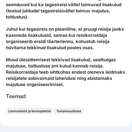
seonduvad kui ka tagasireisi vältel toimuvad lisakulud
(teatud juhtudel tagasireisivältel toimuv majutus,
toitlustus).
Juhul kui tagasireis on plaaniline, ei pruugi reisija jaoks
kaasneda lisakulusid, samas kui reisikorraldaja
organiseerib eraldi tšarterlennu, kohustub reisija
hüvitama tekkinud lisakulud pooles osas.
Muud ülesütlemisest tekkivad lisakulud, sealhulgas
majutuse, toitlustuse jmt kulud kannab reisija.
Reisikorraldaja teeb sihtkohas endast oleneva leidmaks
reisijatele sobivaimaid lahendusi ning abistamaks
majutuse organiseerimisel.
Teemad
Lennureisid ja lennupiletid
Turismiuudised