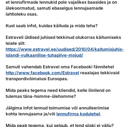
et lennufirmade lennukid pole vajalikes baasides ja on
ülekoormatud, samuti ebaselgus lennujaamade
lahtioleku osas.
Kust saab infot, kuidas käituda ja mida teha?
Estraveli üldised juhised tekkinud olukorras käitumiseks
leiate siit:
https://www.estravel.ee/uudised/2010/04/kaitumisjuhis-
islandi-vulkaanilise-tuhapilve-mojud/
Samuti vahendab Estravel oma Facebooki fännilehel
http://www.facebook.com/Estravel
reaalajas tekkivaid
transpordivõimalusi Euroopas.
Mida peaks tegema need kliendid, kelle liinilend on
tulemas täna-homme-ülehomme?
Jälgima infot lennud toimumise või annulleerimise
kohta lennujaama ja/või
lennufirma kodulehel
.
Mida peab tegema, kui selgub, et lend siiski ei välju?