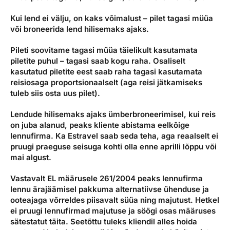
Kui lend ei välju, on kaks võimalust – pilet tagasi müüa
või broneerida lend hilisemaks ajaks.
Pileti soovitame tagasi müüa täielikult kasutamata
piletite puhul – tagasi saab kogu raha. Osaliselt
kasutatud piletite eest saab raha tagasi kasutamata
reisiosaga proportsionaalselt (aga reisi jätkamiseks
tuleb siis osta uus pilet).
Lendude hilisemaks ajaks ümberbroneerimisel, kui reis
on juba alanud, peaks kliente abistama eelkõige
lennufirma. Ka Estravel saab seda teha, aga reaalselt ei
pruugi praeguse seisuga kohti olla enne aprilli lõppu või
mai algust.
Vastavalt EL määrusele 261/2004 peaks lennufirma
lennu ärajäämisel pakkuma alternatiivse ühenduse ja
ooteajaga võrreldes piisavalt süüa ning majutust. Hetkel
ei pruugi lennufirmad majutuse ja söögi osas määruses
sätestatut täita. Seetõttu tuleks kliendil alles hoida