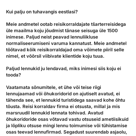
Reisitarvete e-pood
Meist
Kuldkaart
Kui palju on tuhavangis eestlasi?
Ettevõttest, kontaktid, reisikonsultandi teenus, tule
Airalo eSIM
Platinum Club
tööle, uudised...
Meie andmetel ootab reisikorraldajate tšarterreisidega
Reisija meelespea
Püsisoodustused
üle maailma koju jõudmist tänase seisuga üle 1500
Ettevõttest
inimese. Paljud neist peavad lennuliikluse
Boonuspunktid
normaliseerumiseni varuma kannatust. Meie andmetel
Kontaktid
töötavad kõik reisikorraldajad oma võimete piiril selle
nimel, et võõrsil viibivate klientide koju tuua.
Reisikonsultandi teenus
Paljud lennukid ju lendavad, miks inimesi siis koju ei
Tule tööle
tooda?
Uudised
Vaatamata sõnumitele, et ühe või teise riigi
lennujaamad või õhukoridorid on ajutiselt avatud, ei
tähenda see, et lennukid turistidega saavad kohe õhtu
tõusta. Reisi korraldav firma ei otsusta, millal ja mis
marsruudil lennukid lennata tohivad. Avatud
õhukoridoride osas võtavad vastu otsuseid ametiisikuid
ja lõpliku otsuse mingi lennu toimumise või tühistamise
osas teevad lennufirmad. Segadust suurendab asjaolu,