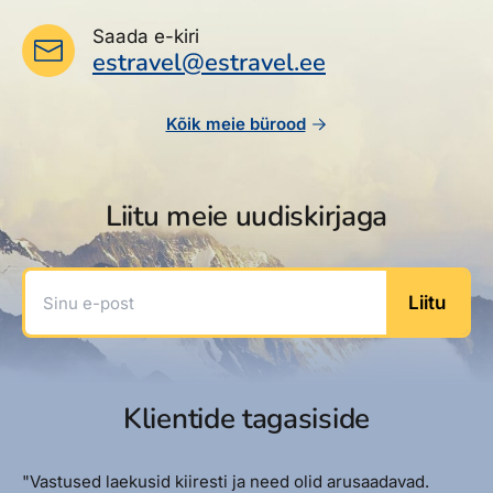
Saada e-kiri
estravel@estravel.ee
Kõik meie bürood
Liitu meie uudiskirjaga
Sinu e-post
Liitu
Klientide tagasiside
"Vastused laekusid kiiresti ja need olid arusaadavad.