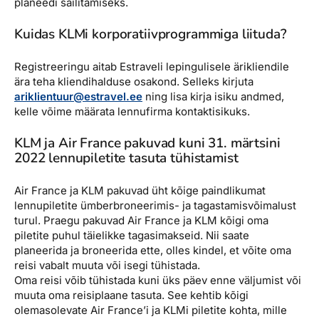
planeedi säilitamiseks.
Kuidas KLMi korporatiivprogrammiga liituda?
Registreeringu aitab Estraveli lepingulisele ärikliendile
ära teha kliendihalduse osakond. Selleks kirjuta
ariklientuur@estravel.ee
ning lisa kirja isiku andmed,
kelle võime määrata lennufirma kontaktisikuks.
KLM ja Air France pakuvad kuni 31. märtsini
2022 lennupiletite tasuta tühistamist
Air France ja KLM pakuvad üht kõige paindlikumat
lennupiletite ümberbroneerimis- ja tagastamisvõimalust
turul. Praegu pakuvad Air France ja KLM kõigi oma
piletite puhul täielikke tagasimakseid. Nii saate
planeerida ja broneerida ette, olles kindel, et võite oma
reisi vabalt muuta või isegi tühistada.
Oma reisi võib tühistada kuni üks päev enne väljumist või
muuta oma reisiplaane tasuta. See kehtib kõigi
olemasolevate Air France’i ja KLMi piletite kohta, mille