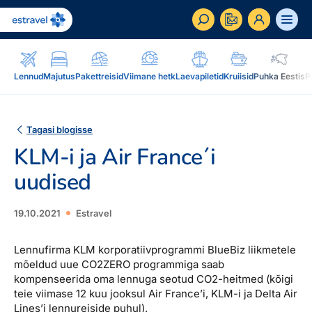
ET
RU
EN
Lennud
Majutus
Pakettreisid
Viimane hetk
Laevapiletid
Kruiisid
Puhka Eestis
P
Äriklient
Kuidas saada ärikliendiks, eelised, teenused...
Tagasi blogisse
KLM-i ja Air France´i
Inspiratsioon & blogi
Blogi, sihtkohad, podcastid, ajakiri, uudiskiri...
uudised
Reisidele lisaks
Blogi
19.10.2021
Estravel
Järelmaks, Estraveli kinkekaart, Airalo eSim,
Sihtkohad
reisikaubad.ee...
Lennufirma KLM korporatiivprogrammi BlueBiz liikmetele
Podcastid
mõeldud uue CO2ZERO programmiga saab
Lojaalsusprogramm
Järelmaks
kompenseerida oma lennuga seotud CO2-heitmed (kõigi
Uudiskiri
Boonuspunktid, Kuldkaart, Platinum kaart...
teie viimase 12 kuu jooksul Air France’i, KLM-i ja Delta Air
Estraveli kinkekaart
Reisiajakiri Traveller
Lines’i lennureiside puhul).