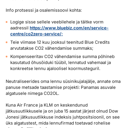
Reisitarvete e-pood
Meist
Kuldkaart
Info protsessi ja osalemissoovi kohta:
Ettevõttest, kontaktid, reisikonsultandi teenus, tule
Airalo eSIM
Platinum Club
tööle, uudised...
Logige sisse sellele veebilehele ja täitke vorm
Reisija meelespea
Püsisoodustused
aadressil
https://www.bluebiz.com/en/service-
Ettevõttest
centre/co2zero-service/;
Boonuspunktid
Teie viimase 12 kuu jooksul teenitud Blue Credits
Kontaktid
arvutatakse CO2 vähendamise summaks;
Reisikonsultandi teenus
Kompenseeritav CO2 vähendamise summa põhineb
kasutatud õhusõiduki tüübil, lennatud vahemaal ja
Tule tööle
konkreetse lennu ajaloolisel koormusteguril.
Uudised
Neutraliseerides oma lennu süsinikujalajälje, annate oma
panuse metsade taastamise projekti: Panamas asuvale
algatusele nimega CO2OL.
Kuna Air France ja KLM on keskendunud
jätkusuutlikkusele ja on juba 15 aastat järjest olnud Dow
Jonesi jätkusuutlikkuse indeksis juhtpositsioonil, on see
üks algatustest, mida lennufirmad toetavad rohelise