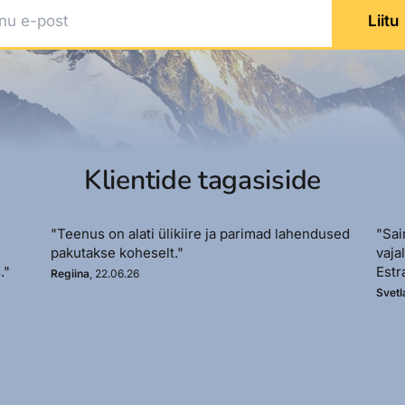
 e-post
Liitu
Klientide tagasiside
"Teenus on alati ülikiire ja parimad lahendused
"Sai
pakutakse koheselt."
vaja
."
Estr
Regiina
, 22.06.26
Svetl