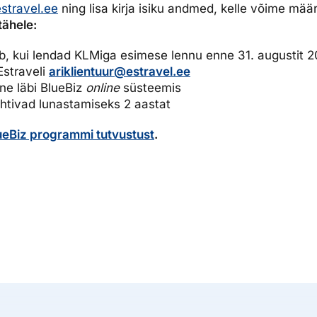
estravel.ee
ning lisa kirja isiku andmed, kelle võime mää
tähele:
b, kui lendad KLMiga esimese lennu enne 31. augustit 2
 Estraveli
ariklientuur@estravel.ee
ne läbi BlueBiz
online
süsteemis
htivad lunastamiseks 2 aastat
ueBiz programmi tutvustust
.