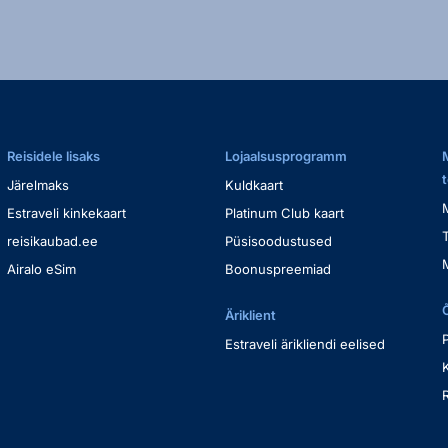
Reisidele lisaks
Lojaalsusprogramm
Järelmaks
Kuldkaart
Estraveli kinkekaart
Platinum Club kaart
reisikaubad.ee
Püsisoodustused
Airalo eSim
Boonuspreemiad
Äriklient
Estraveli ärikliendi eelised