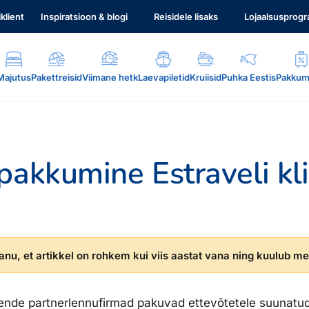
iklient
Inspiratsioon & blogi
Reisidele lisaks
Lojaalsusprog
Majutus
Pakettreisid
Viimane hetk
Laevapiletid
Kruiisid
Puhka Eestis
Pakkum
pakkumine Estraveli kl
.
nu, et artikkel on rohkem kui viis aastat vana ning kuulub mei
nende partnerlennufirmad pakuvad ettevõtetele suunatu