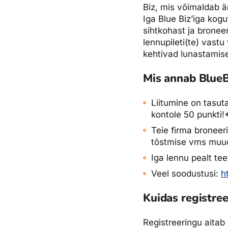
Biz, mis võimaldab ä
Ettevõttest, kontaktid, reisikonsultandi teenus, tule tööle, uu
Airalo eSIM
Platinum Club
Iga Blue Biz’iga kog
sihtkohast ja bronee
Reisija meelespea
Püsisoodustused
Ettevõttest
lennupileti(te) vast
kehtivad lunastamise
Boonuspunktid
Kontaktid
Reisikonsultandi teenus
Mis annab BlueB
Tule tööle
Liitumine on tasut
Uudised
kontole 50 punkti!
Teie firma broneer
tõstmise vms muuda
Iga lennu pealt te
Veel soodustusi:
h
Kuidas registree
Registreeringu aitab E