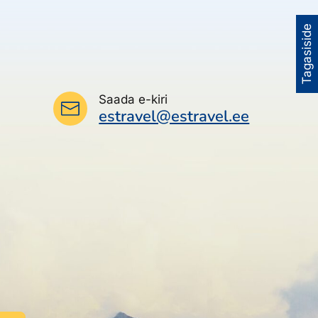
Tagasiside
Saada e-kiri
estravel@estravel.ee