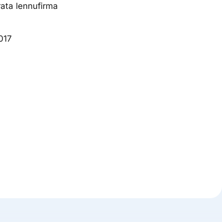
rata lennufirma
017