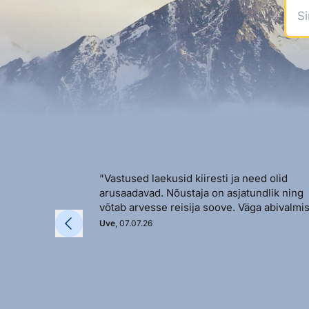
Sinu
"Vastused laekusid kiiresti ja need olid
arusaadavad. Nõustaja on asjatundlik ning
võtab arvesse reisija soove. Väga abivalmis
Uve
, 07.07.26