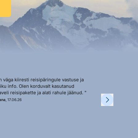
n väga kiiresti reisipäringule vastuse ja
"Sõbralik ja avat
liku info. Olen korduvalt kasutanud
vastutulek ja ki
aveli reisipakette ja alati rahule jäänud. "
soovi korral. "
ana
, 17.06.26
Kadi
, 11.06.26