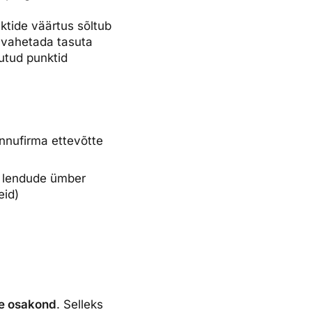
ktide väärtus sõltub
d vahetada tasuta
utud punktid
ennufirma ettevõtte
ks lendude ümber
eid)
se osakond
. Selleks