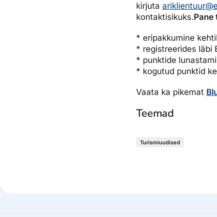
kirjuta
ariklientuur@
kontaktisikuks.
Pane 
* eripakkumine kehti
* registreerides läbi
* punktide lunastami
* kogutud punktid ke
Vaata ka pikemat
Bl
Teemad
Turismiuudised