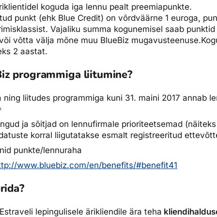
riklientidel koguda
iga
lennu pealt preemiapunkte.
dised...
utud punkt (ehk Blue Credit) on võrdväärne 1 euroga, pun
rimisklassist. Vajaliku summa kogunemisel saab punkti
u või võtta välja mõne muu BlueBiz mugavusteenuse.
Kog
ks 2 aastat.
iz programmiga liitumine?
a ning liitudes programmiga kuni 31. maini 2017 annab l
*
ingud ja sõitjad on lennufirmale prioriteetsemad (näite
tuste korral liigutatakse esmalt registreeritud ettevõtt
enid punkte/lennuraha
ttp://www.bluebiz.com/en/benefits/#benefit41
rida?
straveli lepingulisele ärikliendile ära teha
kliendihaldu