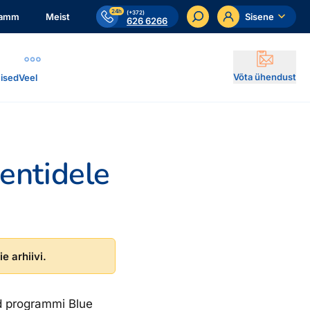
24h
(+372)
ramm
Meist
Sisene
626 6266
Võta ühendust
ised
Veel
ientidele
e arhiivi.
d programmi Blue