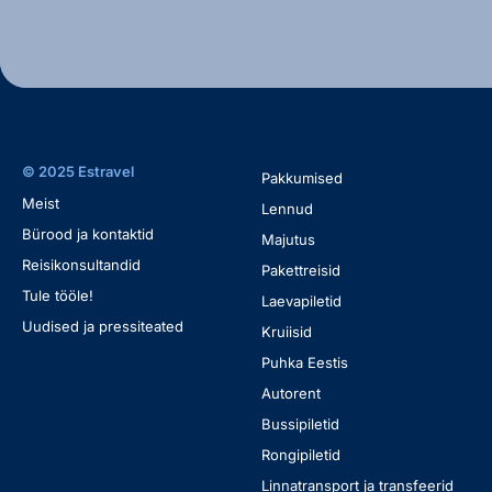
© 2025 Estravel
Pakkumised
Meist
Lennud
Bürood ja kontaktid
Majutus
Reisikonsultandid
Pakettreisid
Tule tööle!
Laevapiletid
Uudised ja pressiteated
Kruiisid
Puhka Eestis
Autorent
Bussipiletid
Rongipiletid
Linnatransport ja transfeerid