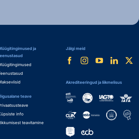
Müügitingimused ja
Jälgi meid
teenustasud
Müügitingimused
Teenustasud
Makseviisid
Akrediteeringud ja liikmelisus
Õigusalane teave
Privaatsusteave
Küpsiste info
Rikkumisest teavitamine