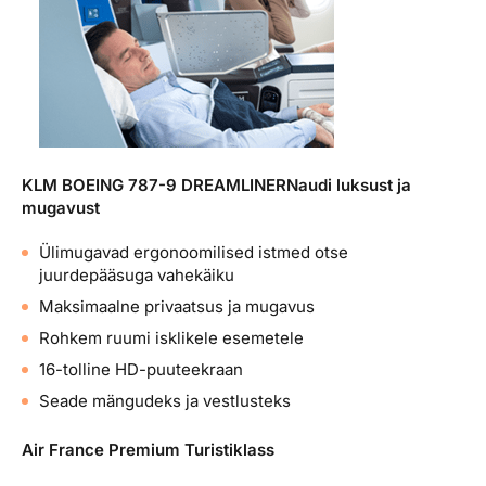
KLM BOEING 787-9 DREAMLINER
Naudi luksust ja
mugavust
Ülimugavad ergonoomilised istmed otse
juurdepääsuga vahekäiku
Maksimaalne privaatsus ja mugavus
Rohkem ruumi isklikele esemetele
16-tolline HD-puuteekraan
Seade mängudeks ja vestlusteks
Air France Premium Turistiklass