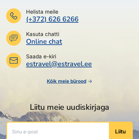
Helista meile
(+372) 626 6266
Kasuta chatti
Online chat
Saada e-kiri
estravel@estravel.ee
Kõik meie bürood
Liitu meie uudiskirjaga
Sinu e-post
Liitu