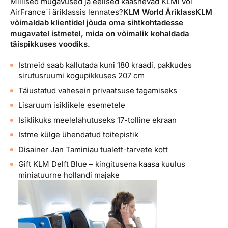
Millised mugavused ja eelised kaasnevad KLMi või
Reisitarvete e-pood
Meist
Kuldkaart
AirFrance´i äriklassis lennates?
KLM World Äriklass
KLM
Ettevõttest, kontaktid, reisikonsultandi teenus, tule
võimaldab klientidel jõuda oma sihtkohtadesse
Airalo eSIM
Platinum Club
tööle, uudised...
mugavatel istmetel, mida on võimalik kohaldada
täispikkuses voodiks.
Reisija meelespea
Püsisoodustused
Ettevõttest
Istmeid saab kallutada kuni 180 kraadi, pakkudes
Boonuspunktid
sirutusruumi kogupikkuses 207 cm
Kontaktid
Täiustatud vahesein privaatsuse tagamiseks
Reisikonsultandi teenus
Lisaruum isiklikele esemetele
Tule tööle
Isiklikuks meelelahutuseks 17-tolline ekraan
Uudised
Istme külge ühendatud toitepistik
Disainer Jan Taminiau tualett-tarvete kott
Gift KLM Delft Blue – kingitusena kaasa kuulus
miniatuurne hollandi majake