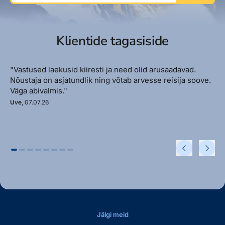
Klientide tagasiside
"Vastused laekusid kiiresti ja need olid arusaadavad.
Nõustaja on asjatundlik ning võtab arvesse reisija soove.
Väga abivalmis."
Uve
, 07.07.26
Jälgi meid