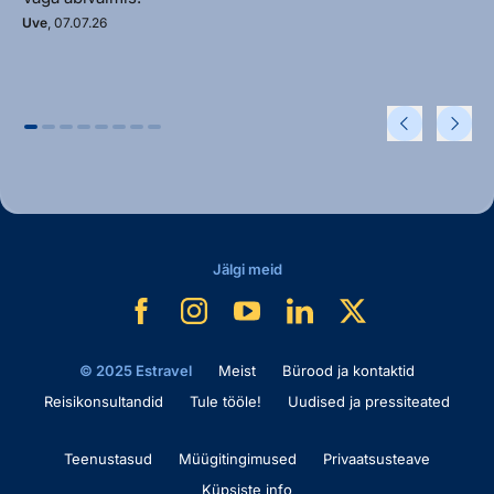
Uve
, 07.07.26
Jälgi meid
© 2025 Estravel
Meist
Bürood ja kontaktid
Reisikonsultandid
Tule tööle!
Uudised ja pressiteated
Teenustasud
Müügitingimused
Privaatsusteave
Küpsiste info