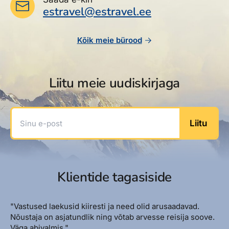
estravel@estravel.ee
Kõik meie bürood
Liitu meie uudiskirjaga
Sinu e-post
Liitu
Klientide tagasiside
"Vastused laekusid kiiresti ja need olid arusaadavad.
Nõustaja on asjatundlik ning võtab arvesse reisija soove.
Väga abivalmis."