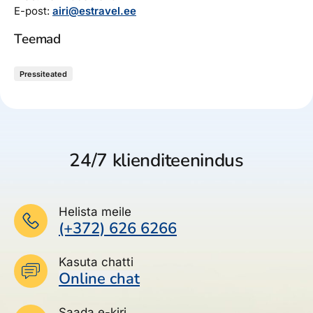
E-post:
airi@estravel.ee
Teemad
Pressiteated
24/7 klienditeenindus
Helista meile
(+372) 626 6266
Kasuta chatti
Online chat
Saada e-kiri