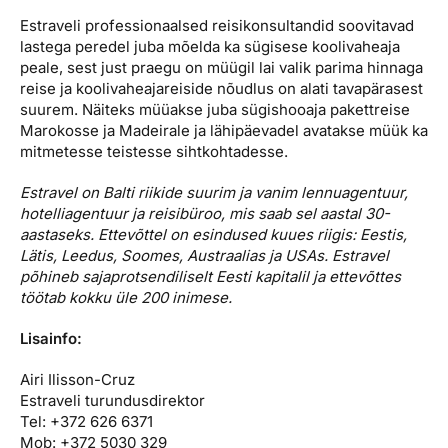
Estraveli professionaalsed reisikonsultandid soovitavad
lastega peredel juba mõelda ka sügisese koolivaheaja
peale, sest just praegu on müügil lai valik parima hinnaga
reise ja koolivaheajareiside nõudlus on alati tavapärasest
suurem. Näiteks müüakse juba sügishooaja pakettreise
Marokosse ja Madeirale ja lähipäevadel avatakse müük ka
mitmetesse teistesse sihtkohtadesse.
Estravel on Balti riikide suurim ja vanim lennuagentuur,
hotelliagentuur ja reisibüroo, mis saab sel aastal 30-
aastaseks. Ettevõttel on esindused kuues riigis: Eestis,
Lätis, Leedus, Soomes, Austraalias ja USAs. Estravel
põhineb sajaprotsendiliselt Eesti kapitalil ja ettevõttes
töötab kokku üle 200 inimese.
Lisainfo:
Airi Ilisson-Cruz
Estraveli turundusdirektor
Tel: +372 626 6371
Mob: +372 5030 329