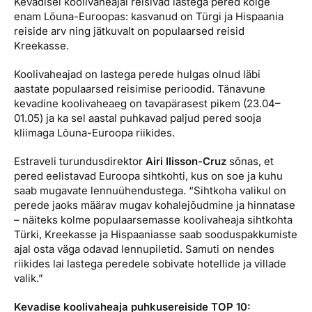
Kevadisel koolivaheajal reisivad lastega pered kõige
Reisitarvete e-pood
Meist
Kuldkaart
enam Lõuna-Euroopas: kasvanud on Türgi ja Hispaania
Ettevõttest, kontaktid, reisikonsultandi teenus, tule
reiside arv ning jätkuvalt on populaarsed reisid
Airalo eSIM
Platinum Club
tööle, uudised...
Kreekasse.
Reisija meelespea
Püsisoodustused
Koolivaheajad on lastega perede hulgas olnud läbi
Ettevõttest
aastate populaarsed reisimise perioodid. Tänavune
Boonuspunktid
kevadine koolivaheaeg on tavapärasest pikem (23.04–
Kontaktid
01.05) ja ka sel aastal puhkavad paljud pered sooja
Reisikonsultandi teenus
kliimaga Lõuna-Euroopa riikides.
Tule tööle
Estraveli turundusdirektor
Airi Ilisson-Cruz
sõnas, et
pered eelistavad Euroopa sihtkohti, kus on soe ja kuhu
Uudised
saab mugavate lennuühendustega. “Sihtkoha valikul on
perede jaoks määrav mugav kohalejõudmine ja hinnatase
– näiteks kolme populaarsemasse koolivaheaja sihtkohta
Türki, Kreekasse ja Hispaaniasse saab sooduspakkumiste
ajal osta väga odavad lennupiletid. Samuti on nendes
riikides lai lastega peredele sobivate hotellide ja villade
valik.”
Kevadise koolivaheaja puhkusereiside TOP 10: