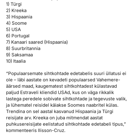
1) Türgi
2) Kreeka
3) Hispaania
4) Soome
5) USA
6) Portugal
7) Kanaari saared (Hispaania)
8) Suurbritannia
9) Saksamaa
10) Itaalia
“Populaarsemate sihtkohtade edetabelis suuri üllatusi ei
ole – läbi aastate on kevadeti populaarsed Vahemere-
äärsed maad, kaugematest sihtkohtadest külastavad
paljud Estraveli kliendid USAd, kus on väga rikkalik
lastega peredele sobivate sihtkohtade ja tegevuste valik,
ja lühematel reisidel käiakse Soomes naabritel külas.
Trendina on sel aastal kasvanud Hispaania ja Türgi
reisijate arv. Kreeka on juba mitmendat aastat
puhkusereisijate eelistatud sihtkohtade edetabeli tipus,”
kommenteeris Ilisson-Cruz.