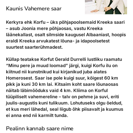
Kaunis Vahemere saar
Kerkyra ehk Korfu – üks põhjapoolsemaid Kreeka saari
– asub Joonia mere põhjaosas, vastu Kreeka
läänekallast, osalt silmside kaugusel Albaaniast, hoopis
eraldi Kreeka arvukatest lõuna- ja idapoolsetest
suurtest saarterühmadest.
Küllap teatakse Korfut Gerald Durrelli lustliku raamatu
“Minu pere ja muud loomad” järgi, kuigi Korfu ilu on
kiitnud nii kunstnikud kui kirjanikud juba alates
Homerosest. Saar ise pole kuigi suur, kõigest 60 km
pikk ja kuni 30 km lai. Kitsaim koht saare lõunaosas
näitab läbimõõduks vaid 4 km. Kliima on Korful
tüüpiliselt vahemereline – talv on pehme ja suvi, eriti
juulis-augustis kuni tulikuum. Lohutuseks olgu öeldud,
et kus meri lähedal, seal liigub õhk piisavalt ja kuumus
ei anna end nii karmilt tunda.
Pealinn kannab saare nime