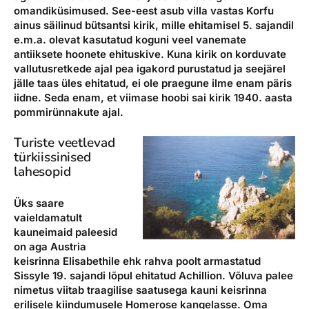
omandiküsimused. See-eest asub villa vastas Korfu
ainus säilinud bütsantsi kirik, mille ehitamisel 5. sajandil
e.m.a. olevat kasutatud koguni veel vanemate
antiiksete hoonete ehituskive. Kuna kirik on korduvate
vallutusretkede ajal pea igakord purustatud ja seejärel
jälle taas üles ehitatud, ei ole praegune ilme enam päris
iidne. Seda enam, et viimase hoobi sai kirik 1940. aasta
pommirünnakute ajal.
Turiste veetlevad
türkiissinised
lahesopid
Üks saare
vaieldamatult
kauneimaid paleesid
on aga Austria
keisrinna Elisabethile ehk rahva poolt armastatud
Sissyle 19. sajandi lõpul ehitatud Achillion. Võluva palee
nimetus viitab traagilise saatusega kauni keisrinna
erilisele kiindumusele Homerose kangelasse. Oma