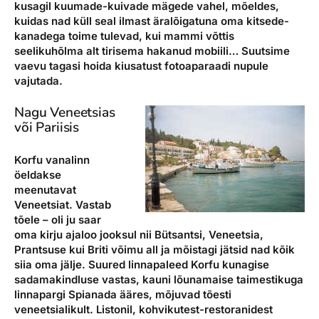
kusagil kuumade-kuivade mägede vahel, mõeldes,
kuidas nad küll seal ilmast äralõigatuna oma kitsede-
kanadega toime tulevad, kui mammi võttis
seelikuhõlma alt tirisema hakanud mobiili… Suutsime
vaevu tagasi hoida kiusatust fotoaparaadi nupule
vajutada.
Nagu Veneetsias
või Pariisis
Korfu vanalinn
öeldakse
meenutavat
Veneetsiat. Vastab
tõele – oli ju saar
oma kirju ajaloo jooksul nii Bütsantsi, Veneetsia,
Prantsuse kui Briti võimu all ja mõistagi jätsid nad kõik
siia oma jälje. Suured linnapaleed Korfu kunagise
sadamakindluse vastas, kauni lõunamaise taimestikuga
linnapargi Spianada ääres, mõjuvad tõesti
veneetsialikult. Listonil, kohvikutest-restoranidest