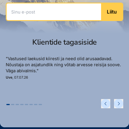
Sinu e-post
Liitu
Klientide tagasiside
"Vastused laekusid kiiresti ja need olid arusaadavad.
Nõustaja on asjatundlik ning võtab arvesse reisija soove.
Väga abivalmis."
Uve
, 07.07.26