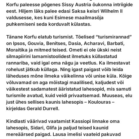
Korfu paleesse põgenes Sissy Austria õukonna intriigide
eest. Hiljem läks palee edasi Saksa keisri Wilhelm II
valdusesse, kes kuni Esimese maailmasõja
puhkemiseni seda korduvalt külastas.
Tänane Korfu elatub turismist. Tõelised “turismirannad”
on Ipsos, Gouvia, Benitses, Dasia, Acharavi, Barbati,
Moraitika ja mitmed teised. Ometi ei ole ükski neist
silmapiirini lamamistoolidest ilmetuks küllastatud
rannariba, vaid igal oma nägu ja veetlus. Ka ilmestavat
rohelust jätkub küllaga. Ning igast paigast võib leida
läheduses mõne ilmeka väikelinna või unise küla. Kõige
võluvamad on aga mõistagi maalilised, kaljudest või
väikestest sadamatest ääristatud lahesopid, mis samuti
turismile avatud, kuid veidi privaatsemad. Muuseas, elu
just ühes sellises kaunis lahesopis – Koulouras –
kirjeldas Gerald Durrell.
Kindlasti väärivad vaatamist Kassiopi linnake oma
lahesopis, Sidari, Glifa ja paljud teised kaunid
mereäärsed paigad. Lausa imelisi vaateid pakuvad