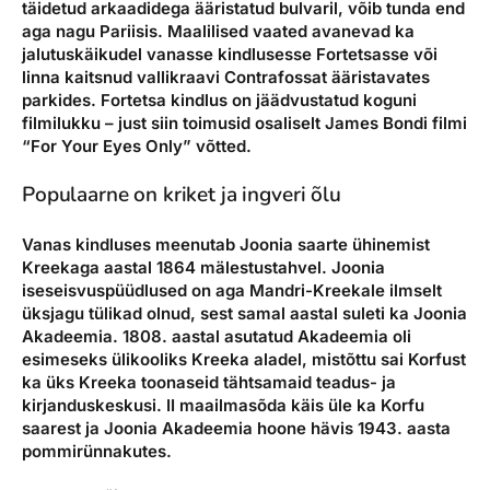
täidetud arkaadidega ääristatud bulvaril, võib tunda end
aga nagu Pariisis. Maalilised vaated avanevad ka
jalutuskäikudel vanasse kindlusesse Fortetsasse või
linna kaitsnud vallikraavi Contrafossat ääristavates
parkides. Fortetsa kindlus on jäädvustatud koguni
filmilukku – just siin toimusid osaliselt James Bondi filmi
“For Your Eyes Only” võtted.
Populaarne on kriket ja ingveri õlu
Vanas kindluses meenutab Joonia saarte ühinemist
Kreekaga aastal 1864 mälestustahvel. Joonia
iseseisvuspüüdlused on aga Mandri-Kreekale ilmselt
üksjagu tülikad olnud, sest samal aastal suleti ka Joonia
Akadeemia. 1808. aastal asutatud Akadeemia oli
esimeseks ülikooliks Kreeka aladel, mistõttu sai Korfust
ka üks Kreeka toonaseid tähtsamaid teadus- ja
kirjanduskeskusi. II maailmasõda käis üle ka Korfu
saarest ja Joonia Akadeemia hoone hävis 1943. aasta
pommirünnakutes.