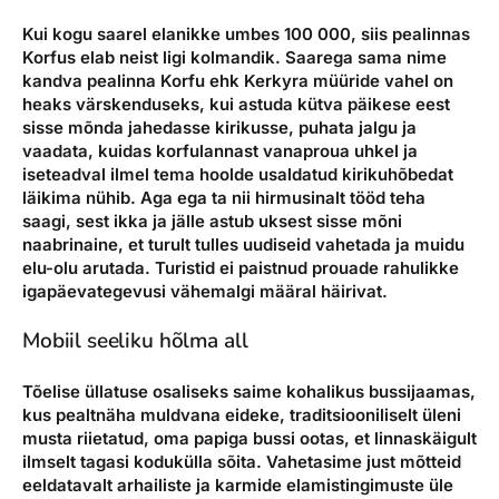
Kui kogu saarel elanikke umbes 100 000, siis pealinnas
Korfus elab neist ligi kolmandik. Saarega sama nime
kandva pealinna Korfu ehk Kerkyra müüride vahel on
heaks värskenduseks, kui astuda kütva päikese eest
sisse mõnda jahedasse kirikusse, puhata jalgu ja
vaadata, kuidas korfulannast vanaproua uhkel ja
iseteadval ilmel tema hoolde usaldatud kirikuhõbedat
läikima nühib. Aga ega ta nii hirmusinalt tööd teha
saagi, sest ikka ja jälle astub uksest sisse mõni
naabrinaine, et turult tulles uudiseid vahetada ja muidu
elu-olu arutada. Turistid ei paistnud prouade rahulikke
igapäevategevusi vähemalgi määral häirivat.
Mobiil seeliku hõlma all
Tõelise üllatuse osaliseks saime kohalikus bussijaamas,
kus pealtnäha muldvana eideke, traditsiooniliselt üleni
musta riietatud, oma papiga bussi ootas, et linnaskäigult
ilmselt tagasi kodukülla sõita. Vahetasime just mõtteid
eeldatavalt arhailiste ja karmide elamistingimuste üle