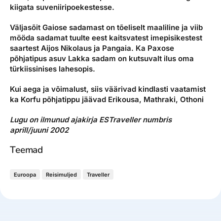
kiigata suveniiripoekestesse.
Väljasõit Gaiose sadamast on tõeliselt maaliline ja viib
mööda sadamat tuulte eest kaitsvatest imepisikestest
saartest Aijos Nikolaus ja Pangaia. Ka Paxose
põhjatipus asuv Lakka sadam on kutsuvalt ilus oma
türkiissinises lahesopis.
Kui aega ja võimalust, siis väärivad kindlasti vaatamist
ka Korfu põhjatippu jäävad Erikousa, Mathraki, Othoni
Lugu on ilmunud ajakirja ESTraveller numbris
aprill/juuni 2002
Teemad
Euroopa
Reisimuljed
Traveller