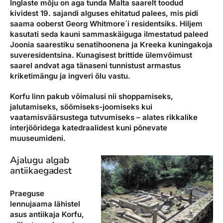
Inglaste mõju on aga tunda Malta saarelt toodud
kividest 19. sajandi alguses ehitatud palees, mis pidi
saama ooberst Georg Whitmore´i residentsiks. Hiljem
kasutati seda kauni sammaskäiguga ilmestatud paleed
Joonia saarestiku senatihoonena ja Kreeka kuningakoja
suveresidentsina. Kunagisest brittide ülemvõimust
saarel andvat aga tänaseni tunnistust armastus
kriketimängu ja ingveri õlu vastu.
Korfu linn pakub võimalusi nii shoppamiseks,
jalutamiseks, söömiseks-joomiseks kui
vaatamisväärsustega tutvumiseks – alates rikkalike
interjööridega katedraalidest kuni põnevate
muuseumideni.
Ajalugu algab
antiikaegadest
Praeguse
lennujaama lähistel
asus antiikaja Korfu,