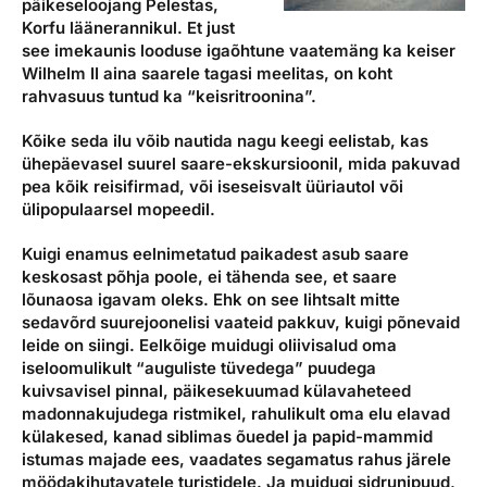
päikeseloojang Pelestas,
Korfu läänerannikul. Et just
see imekaunis looduse igaõhtune vaatemäng ka keiser
Wilhelm II aina saarele tagasi meelitas, on koht
rahvasuus tuntud ka “keisritroonina”.
Kõike seda ilu võib nautida nagu keegi eelistab, kas
ühepäevasel suurel saare-ekskursioonil, mida pakuvad
pea kõik reisifirmad, või iseseisvalt üüriautol või
ülipopulaarsel mopeedil.
Kuigi enamus eelnimetatud paikadest asub saare
keskosast põhja poole, ei tähenda see, et saare
lõunaosa igavam oleks. Ehk on see lihtsalt mitte
sedavõrd suurejoonelisi vaateid pakkuv, kuigi põnevaid
leide on siingi. Eelkõige muidugi oliivisalud oma
iseloomulikult “auguliste tüvedega” puudega
kuivsavisel pinnal, päikesekuumad külavaheteed
madonnakujudega ristmikel, rahulikult oma elu elavad
külakesed, kanad siblimas õuedel ja papid-mammid
istumas majade ees, vaadates segamatus rahus järele
möödakihutavatele turistidele. Ja muidugi sidrunipuud,