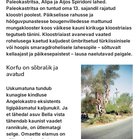
Paleokastritsa, Alipa ja Aijos Spiridoni lahed.
Paleokastritsa on tuntud oma 13. sajandil rajatud
kloostri poolest. Päikselisse rahusse ja
hõõguvpunastesse bougenvilledesse mattunud
mungaklooster koos väikese kauni kirikuga kloostriaias
tegutseb tänini. Kloostriaiast avanevad vaated
rohelusega kaetud kaljudest ümbritsetud türkiissinisele
või hoopis smaragdrohelisele lahesopile – sõltuvalt
kellaajast ja päikesepaistest – lausa naelutavad paigale.
Korfu on sõbralik ja
avatud
Uskumatuna tundub
kunagise kindluse
Angelokastro eksistents
ligipääsmatul kaljunukil. Ja
et lähedal asuv Bella vista
tähendab kaunist vaadet
rannikule, on ütlematagi
selge. Omaette elamus on