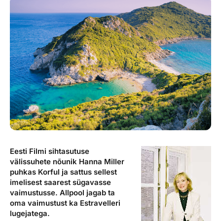
Reisitarvete e-pood
Meist
Kuldkaart
Ettevõttest, kontaktid, reisikonsultandi teenus, tule
Airalo eSIM
Platinum Club
tööle, uudised...
Reisija meelespea
Püsisoodustused
Ettevõttest
Boonuspunktid
Kontaktid
Reisikonsultandi teenus
Tule tööle
Uudised
Eesti Filmi sihtasutuse
välissuhete nõunik Hanna Miller
puhkas Korful ja sattus sellest
imelisest saarest sügavasse
vaimustusse. Allpool jagab ta
oma vaimustust ka Estravelleri
lugejatega.