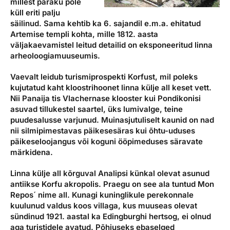
millest paraku pole
küll eriti palju
säilinud. Sama kehtib ka 6. sajandil e.m.a. ehitatud
Artemise templi kohta, mille 1812. aasta
väljakaevamistel leitud detailid on eksponeeritud linna
arheoloogiamuuseumis.
Vaevalt leidub turismiprospekti Korfust, mil poleks
kujutatud kaht kloostrihoonet linna külje all keset vett.
Nii Panaija tis Vlachernase klooster kui Pondikonisi
asuvad tillukestel saartel, üks lumivalge, teine
puudesalusse varjunud. Muinasjutuliselt kaunid on nad
nii silmipimestavas päikesesäras kui õhtu-uduses
päikeseloojangus või koguni ööpimeduses säravate
märkidena.
Linna külje all kõrguval Analipsi künkal olevat asunud
antiikse Korfu akropolis. Praegu on see ala tuntud Mon
Repos´ nime all. Kunagi kuninglikule perekonnale
kuulunud valdus koos villaga, kus muuseas olevat
sündinud 1921. aastal ka Edingburghi hertsog, ei olnud
aga turistidele avatud. Põhjuseks ebaselged