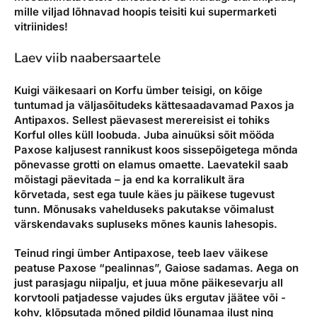
mille viljad lõhnavad hoopis teisiti kui supermarketi
vitriinides!
Laev viib naabersaartele
Kuigi väikesaari on Korfu ümber teisigi, on kõige
tuntumad ja väljasõitudeks kättesaadavamad Paxos ja
Antipaxos. Sellest päevasest merereisist ei tohiks
Korful olles küll loobuda. Juba ainuüksi sõit mööda
Paxose kaljusest rannikust koos sissepõigetega mõnda
põnevasse grotti on elamus omaette. Laevatekil saab
mõistagi päevitada – ja end ka korralikult ära
kõrvetada, sest ega tuule käes ju päikese tugevust
tunn. Mõnusaks vahelduseks pakutakse võimalust
värskendavaks supluseks mõnes kaunis lahesopis.
Teinud ringi ümber Antipaxose, teeb laev väikese
peatuse Paxose “pealinnas”, Gaiose sadamas. Aega on
just parasjagu niipalju, et juua mõne päikesevarju all
korvtooli patjadesse vajudes üks ergutav jäätee või -
kohv, klõpsutada mõned pildid lõunamaa ilust ning