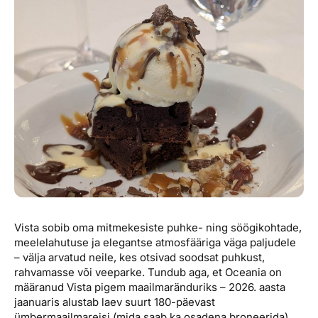
Vista sobib oma mitmekesiste puhke- ning söögikohtade,
meelelahutuse ja elegantse atmosfääriga väga paljudele
– välja arvatud neile, kes otsivad soodsat puhkust,
rahvamasse või veeparke. Tundub aga, et Oceania on
määranud Vista pigem maailmaränduriks – 2026. aasta
jaanuaris alustab laev suurt 180-päevast
ümbermaailmareisi (mida saab ka osadena broneerida).