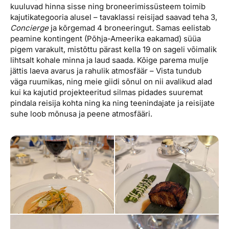
kuuluvad hinna sisse ning broneerimissüsteem toimib
kajutikategooria alusel – tavaklassi reisijad saavad teha 3,
Concierge
ja kõrgemad 4 broneeringut. Samas eelistab
peamine kontingent (Põhja-Ameerika eakamad) süüa
pigem varakult, mistõttu pärast kella 19 on sageli võimalik
lihtsalt kohale minna ja laud saada. Kõige parema mulje
jättis laeva avarus ja rahulik atmosfäär – Vista tundub
väga ruumikas, ning meie giidi sõnul on nii avalikud alad
kui ka kajutid projekteeritud silmas pidades suuremat
pindala reisija kohta ning ka ning teenindajate ja reisijate
suhe loob mõnusa ja peene atmosfääri.