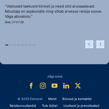
"Vastused laekusid kiiresti ja need olid arusaadavad.
Nõustaja on asjatundlik ning võtab arvesse reisija soove.
Väga abivalmis."
Uve
, 07.07.26
Jälgi meid
© 2025 Estravel
Meist
Bürood ja kontaktid
Reisikonsultandid
Tule tööle!
Uudised ja pressiteated