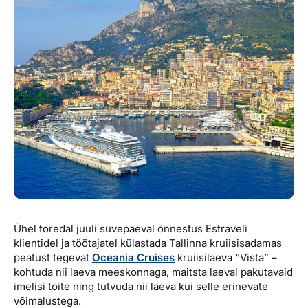
Reisitarvete e-pood
Meist
Kuldkaart
Ettevõttest, kontaktid, reisikonsultandi teenus, tule
Airalo eSIM
Platinum Club
tööle, uudised...
Reisija meelespea
Püsisoodustused
Ettevõttest
Boonuspunktid
Kontaktid
Reisikonsultandi teenus
Tule tööle
Uudised
Ühel toredal juuli suvepäeval õnnestus Estraveli
klientidel ja töötajatel külastada Tallinna kruiisisadamas
peatust tegevat
Oceania Cruises
kruiisilaeva “Vista” –
kohtuda nii laeva meeskonnaga, maitsta laeval pakutavaid
imelisi toite ning tutvuda nii laeva kui selle erinevate
võimalustega.