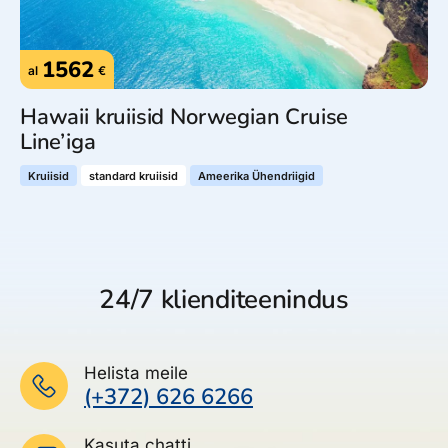
1562
al
€
Hawaii kruiisid Norwegian Cruise
Line’iga
Kruiisid
standard kruiisid
Ameerika Ühendriigid
24/7 klienditeenindus
Helista meile
(+372) 626 6266
Kasuta chatti