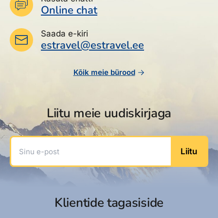
Online chat
Saada e-kiri
estravel@estravel.ee
Kõik meie bürood
Liitu meie uudiskirjaga
Sinu e-post
Liitu
Klientide tagasiside