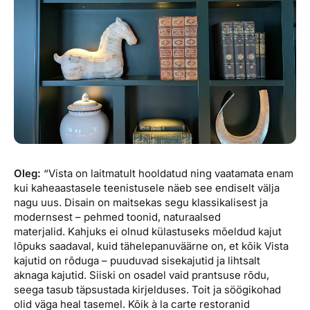
Oleg:
“Vista on laitmatult hooldatud ning vaatamata enam
kui kaheaastasele teenistusele näeb see endiselt välja
nagu uus. Disain on maitsekas segu klassikalisest ja
modernsest – pehmed toonid, naturaalsed
materjalid. Kahjuks ei olnud külastuseks mõeldud kajut
lõpuks saadaval, kuid tähelepanuväärne on, et kõik Vista
kajutid on rõduga – puuduvad sisekajutid ja lihtsalt
aknaga kajutid. Siiski on osadel vaid prantsuse rõdu,
seega tasub täpsustada kirjelduses. Toit ja söögikohad
olid väga heal tasemel. Kõik à la carte restoranid