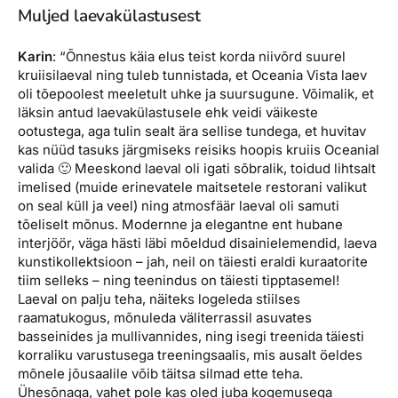
Muljed laevakülastusest
Karin
: “Õnnestus käia elus teist korda niivõrd suurel
kruiisilaeval ning tuleb tunnistada, et Oceania Vista laev
oli tõepoolest meeletult uhke ja suursugune. Võimalik, et
läksin antud laevakülastusele ehk veidi väikeste
ootustega, aga tulin sealt ära sellise tundega, et huvitav
kas nüüd tasuks järgmiseks reisiks hoopis kruiis Oceanial
valida 🙂 Meeskond laeval oli igati sõbralik, toidud lihtsalt
imelised (muide erinevatele maitsetele restorani valikut
on seal küll ja veel) ning atmosfäär laeval oli samuti
tõeliselt mõnus. Modernne ja elegantne ent hubane
interjöör, väga hästi läbi mõeldud disainielemendid, laeva
kunstikollektsioon – jah, neil on täiesti eraldi kuraatorite
tiim selleks – ning teenindus on täiesti tipptasemel!
Laeval on palju teha, näiteks logeleda stiilses
raamatukogus, mõnuleda väliterrassil asuvates
basseinides ja mullivannides, ning isegi treenida täiesti
korraliku varustusega treeningsaalis, mis ausalt öeldes
mõnele jõusaalile võib täitsa silmad ette teha.
Ühesõnaga, vahet pole kas oled juba kogemusega