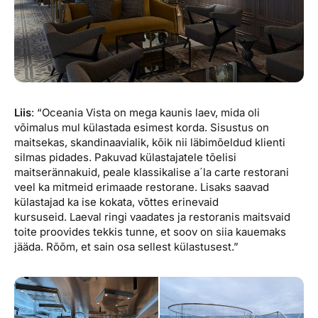
Liis
: “Oceania Vista on mega kaunis laev, mida oli
võimalus mul külastada esimest korda. Sisustus on
maitsekas, skandinaavialik, kõik nii läbimõeldud klienti
silmas pidades. Pakuvad külastajatele tõelisi
maitserännakuid, peale klassikalise a´la carte restorani
veel ka mitmeid erimaade restorane. Lisaks saavad
külastajad ka ise kokata, võttes erinevaid
kursuseid. Laeval ringi vaadates ja restoranis maitsvaid
toite proovides tekkis tunne, et soov on siia kauemaks
jääda. Rõõm, et sain osa sellest külastusest.”