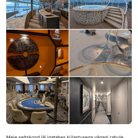
Meie seltskond jäi igatahes külastusega vägagi rahule