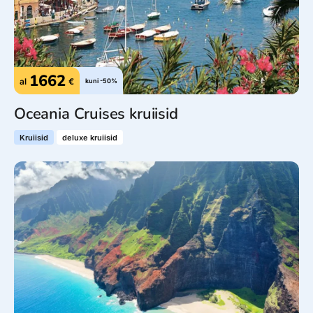
1662
al
€
kuni -50%
Oceania Cruises kruiisid
Kruiisid
deluxe kruiisid