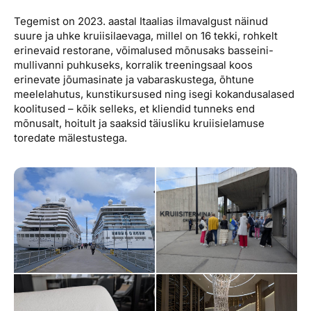
Tegemist on 2023. aastal Itaalias ilmavalgust näinud
suure ja uhke kruiisilaevaga, millel on 16 tekki, rohkelt
erinevaid restorane, võimalused mõnusaks basseini-
mullivanni puhkuseks, korralik treeningsaal koos
erinevate jõumasinate ja vabaraskustega, õhtune
meelelahutus, kunstikursused ning isegi kokandusalased
koolitused – kõik selleks, et kliendid tunneks end
mõnusalt, hoitult ja saaksid täiusliku kruiisielamuse
toredate mälestustega.