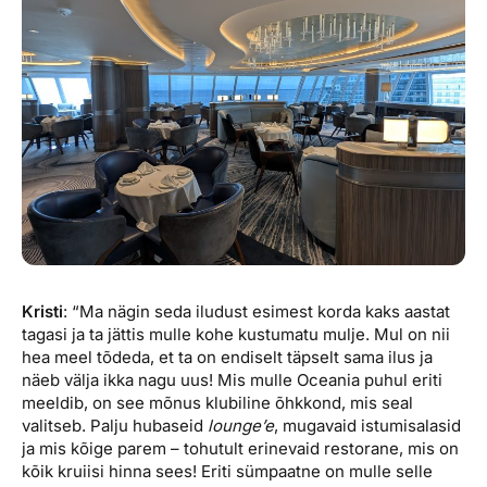
Kristi
: “Ma nägin seda iludust esimest korda kaks aastat
tagasi ja ta jättis mulle kohe kustumatu mulje. Mul on nii
hea meel tõdeda, et ta on endiselt täpselt sama ilus ja
näeb välja ikka nagu uus! Mis mulle Oceania puhul eriti
meeldib, on see mõnus klubiline õhkkond, mis seal
valitseb. Palju hubaseid
lounge’e
, mugavaid istumisalasid
ja mis kõige parem – tohutult erinevaid restorane, mis on
kõik kruiisi hinna sees! Eriti sümpaatne on mulle selle