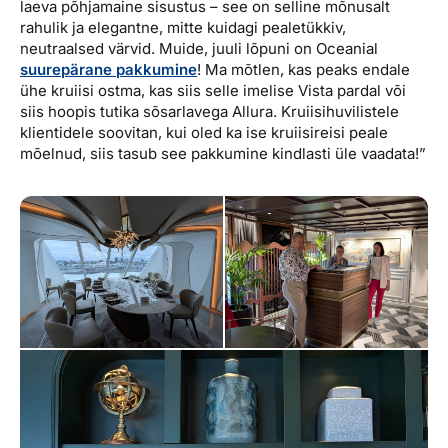
laeva põhjamaine sisustus – see on selline mõnusalt
rahulik ja elegantne, mitte kuidagi pealetükkiv,
neutraalsed värvid. Muide, juuli lõpuni on Oceanial
suurepärane pakkumine
! Ma mõtlen, kas peaks endale
ühe kruiisi ostma, kas siis selle imelise Vista pardal või
siis hoopis tutika sõsarlavega Allura. Kruiisihuvilistele
klientidele soovitan, kui oled ka ise kruiisireisi peale
mõelnud, siis tasub see pakkumine kindlasti üle vaadata!”