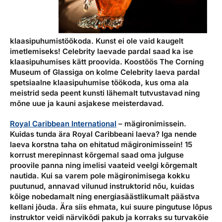
klaasipuhumistöökoda.
Kunst ei ole vaid kaugelt
imetlemiseks! Celebrity laevade pardal saad ka ise
klaasipuhumises kätt proovida. Koostöös The Corning
Museum of Glassiga on kolme Celebrity laeva pardal
spetsiaalne klaasipuhumise töökoda, kus oma ala
meistrid seda peent kunsti lähemalt tutvustavad ning
mõne uue ja kauni asjakese meisterdavad.
Royal Caribbean International
– mägironimissein.
Kuidas tunda ära Royal Caribbeani laeva? Iga nende
laeva korstna taha on ehitatud mägironimissein! 15
korrust merepinnast kõrgemal saad oma julguse
proovile panna ning imelisi vaateid veelgi kõrgemalt
nautida. Kui sa varem pole mägironimisega kokku
puutunud, annavad vilunud instruktorid nõu, kuidas
kõige nobedamalt ning energiasäästlikumalt päästva
kellani jõuda. Ära siis ehmata, kui suure pingutuse lõpus
instruktor veidi närvikõdi pakub ja korraks su turvaköie