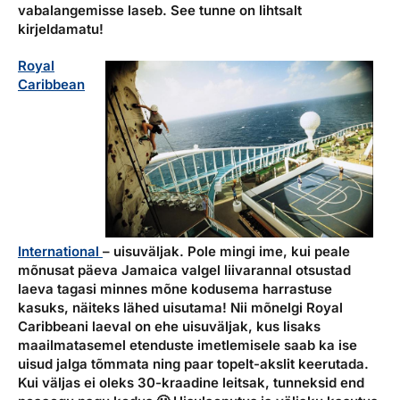
vabalangemisse laseb. See tunne on lihtsalt
kirjeldamatu!
Royal
Caribbean
International
– uisuväljak.
Pole mingi ime, kui peale
mõnusat päeva Jamaica valgel liivarannal otsustad
laeva tagasi minnes mõne kodusema harrastuse
kasuks, näiteks lähed uisutama! Nii mõnelgi Royal
Caribbeani laeval on ehe uisuväljak, kus lisaks
maailmatasemel etenduste imetlemisele saab ka ise
uisud jalga tõmmata ning paar topelt-akslit keerutada.
Kui väljas ei oleks 30-kraadine leitsak, tunneksid end