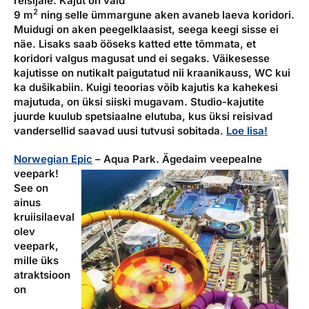
reisijale. Kajut on vaid
2
9 m
ning selle ümmargune aken avaneb laeva koridori.
Muidugi on aken peegelklaasist, seega keegi sisse ei
näe. Lisaks saab ööseks katted ette tõmmata, et
koridori valgus magusat und ei segaks. Väikesesse
kajutisse on nutikalt paigutatud nii kraanikauss, WC kui
ka dušikabiin. Kuigi teoorias võib kajutis ka kahekesi
majutuda, on üksi siiski mugavam. Studio-kajutite
juurde kuulub spetsiaalne elutuba, kus üksi reisivad
vandersellid saavad uusi tutvusi sobitada.
Loe lisa!
Norwegian Epic
– Aqua Park.
Ägedaim veepealne
veepark!
See on
ainus
kruiisilaeval
olev
veepark,
mille üks
atraktsioon
on