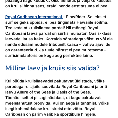
peaaegu nagu kodus 🙂 Uisulaenutus ja väljaku kasutus
on kruiisi hinna sees, eraldi nende eest tasuma ei pea.
Royal Caribbean International
– FlowRider.
Selleks et
surf selgeks õppida, ei pea tingimata Hawaiile sõitma.
Tee seda nt kruiisilaeva pardal! Nii mõnegi Royal
Caribbeani laeva pardal on surfisimulaator, Oasis-klassi
laevadel lausa kaks. Korralda sõpradega võistlus või ela
nende edusammudele tribüünilt kaasa – vahva ajaviide
on garanteeritud. Ja tuule pärast ei pea muretsema –
surfisimulaatoris on kogu aeg perfektne laine.
Milline laev ja kruiis siis valida?
Kui püüda kruiisilaevadel pakutavat üldistada, võiks
peredega reisijaile soovitada Royal Caribbeani ja eriti
laevu Allure of the Seas ja Oasis of the Seas.
Tõenäoliselt ei piisagi nädalast, et kogu pakutavat
meelelahutust proovida. Kui on aega ja tahtmist, võiks
isegi kahenädalase kruiisireisi ette võtta. Royal
Caribbean on parim valik ka sportlikule hingele.