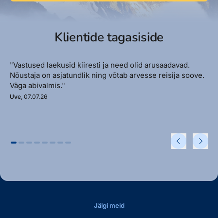
Klientide tagasiside
"Vastused laekusid kiiresti ja need olid arusaadavad.
Nõustaja on asjatundlik ning võtab arvesse reisija soove.
Väga abivalmis."
Uve
, 07.07.26
Jälgi meid