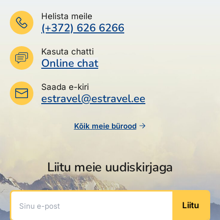
Helista meile
(+372) 626 6266
Kasuta chatti
Online chat
Saada e-kiri
estravel@estravel.ee
Kõik meie bürood
Liitu meie uudiskirjaga
Sinu e-post
Liitu