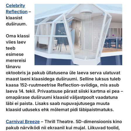
Celebrity
Reflection
–
klaasist
duširuum.
Oma klassi
viies laev
teeb
esimese
merereisi
tänavu
oktoobris ja pakub üllatusena üle laeva serva ulatuvat
maast laeni klaasidega duširuumi. Selline luksus tuleb
kaasa 152-ruutmeetrise Reflection-sviidiga, mis asub
laeva 14. tekil. Privaatsuse pärast siiski kartma ei pea –
omapärase duširuumi klaasid väljastpoolt vaadatuna
läbi ei paista. Lisaks saab nupuvajutusega muuta
klaasid uduseks ehk mõlemat pidi läbipaistmatuks.
Carnival Breeze
– Thrill Theatre.
5D-dimensioonis kino
pakub närvikõdi nii ekraanil kui mujal. Liikuvad toolid,