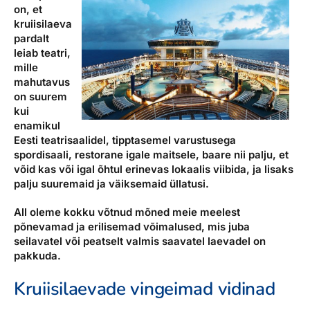
on, et
kruiisilaeva
pardalt
leiab teatri,
mille
mahutavus
on suurem
kui
enamikul
Eesti teatrisaalidel, tipptasemel varustusega
spordisaali, restorane igale maitsele, baare nii palju, et
võid kas või igal õhtul erinevas lokaalis viibida, ja lisaks
palju suuremaid ja väiksemaid üllatusi.
All oleme kokku võtnud mõned meie meelest
põnevamad ja erilisemad võimalused, mis juba
seilavatel või peatselt valmis saavatel laevadel on
pakkuda.
Kruiisilaevade vingeimad vidinad