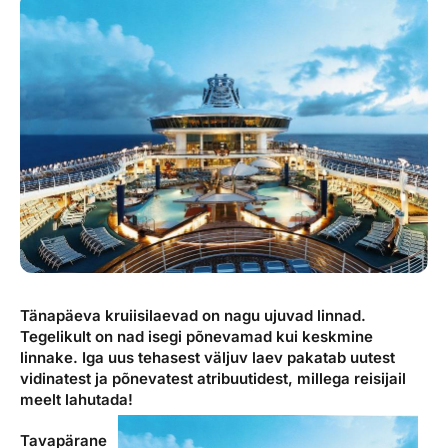
Reisitarvete e-pood
Meist
Kuldkaart
Ettevõttest, kontaktid, reisikonsultandi teenus, tule
Airalo eSIM
Platinum Club
tööle, uudised...
Reisija meelespea
Püsisoodustused
Ettevõttest
Boonuspunktid
Kontaktid
Reisikonsultandi teenus
Tule tööle
Uudised
Tänapäeva kruiisilaevad on nagu ujuvad linnad.
Tegelikult on nad isegi põnevamad kui keskmine
linnake. Iga uus tehasest väljuv laev pakatab uutest
vidinatest ja põnevatest atribuutidest, millega reisijail
meelt lahutada!
Tavapärane