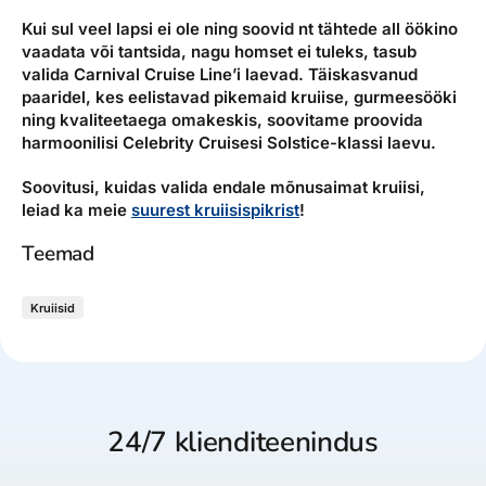
Kui sul veel lapsi ei ole ning soovid nt tähtede all öökino
vaadata või tantsida, nagu homset ei tuleks, tasub
valida Carnival Cruise Line’i laevad. Täiskasvanud
paaridel, kes eelistavad pikemaid kruiise, gurmeesööki
ning kvaliteetaega omakeskis, soovitame proovida
harmoonilisi Celebrity Cruisesi Solstice-klassi laevu.
Soovitusi, kuidas valida endale mõnusaimat kruiisi,
leiad ka meie
suurest kruiisispikrist
!
Teemad
Kruiisid
24/7 klienditeenindus