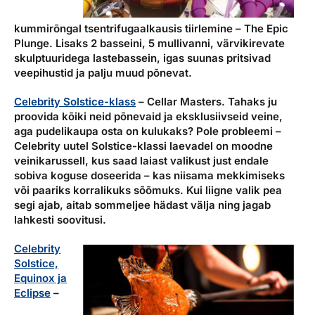
kummirõngal tsentrifugaalkausis tiirlemine – The Epic
Plunge. Lisaks 2 basseini, 5 mullivanni, värvikirevate
skulptuuridega lastebassein, igas suunas pritsivad
veepihustid ja palju muud põnevat.
Celebrity Solstice-klass
– Cellar Masters.
Tahaks ju
proovida kõiki neid põnevaid ja eksklusiivseid veine,
aga pudelikaupa osta on kulukaks? Pole probleemi –
Celebrity uutel Solstice-klassi laevadel on moodne
veinikarussell, kus saad laiast valikust just endale
sobiva koguse doseerida – kas niisama mekkimiseks
või paariks korralikuks sõõmuks. Kui liigne valik pea
segi ajab, aitab sommeljee hädast välja ning jagab
lahkesti soovitusi.
Celebrity
Solstice,
Equinox ja
Eclipse
–