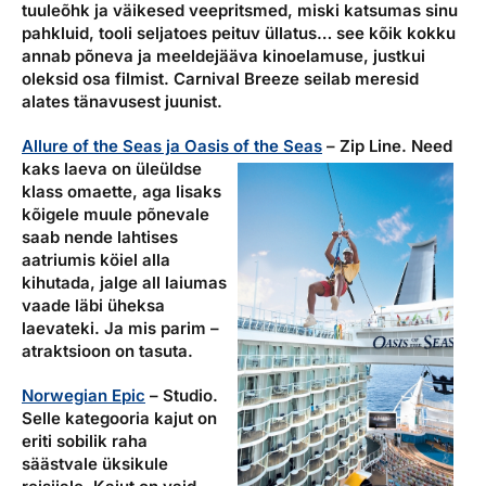
tuuleõhk ja väikesed veepritsmed, miski katsumas sinu
pahkluid, tooli seljatoes peituv üllatus… see kõik kokku
annab põneva ja meeldejääva kinoelamuse, justkui
oleksid osa filmist. Carnival Breeze seilab meresid
alates tänavusest juunist.
Allure of the Seas ja Oasis of the Seas
– Zip Line.
Need
kaks laeva on üleüldse
klass omaette, aga lisaks
kõigele muule põnevale
saab nende lahtises
aatriumis köiel alla
kihutada, jalge all laiumas
vaade läbi üheksa
laevateki. Ja mis parim –
atraktsioon on tasuta.
Norwegian Epic
– Studio.
Selle kategooria kajut on
eriti sobilik raha
säästvale üksikule