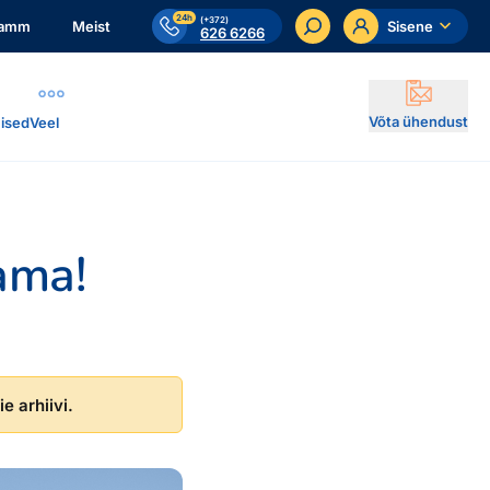
24h
(+372)
ramm
Meist
Sisene
626 6266
Võta ühendust
ised
Veel
ama!
e arhiivi.