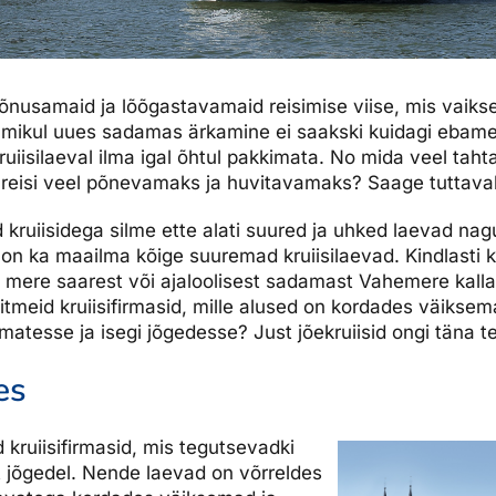
õnusamaid ja lõõgastavamaid reisimise viise, mis vaikse
mikul uues sadamas ärkamine ei saakski kuidagi ebameel
uiisilaeval ilma igal õhtul pakkimata. No mida veel taht
reisi veel põnevamaks ja huvitavamaks? Saage tuttavaks
kruiisidega silme ette alati suured ja uhked laevad nagu
on ka maailma kõige suuremad kruiisilaevad. Kindlasti 
bi mere saarest või ajaloolisest sadamast Vahemere kallas
tmeid kruiisifirmasid, mille alused on kordades väiks
tesse ja isegi jõgedesse? Just jõekruiisid ongi täna 
es
kruiisifirmasid, mis tegutsevadki
lt jõgedel. Nende laevad on võrreldes