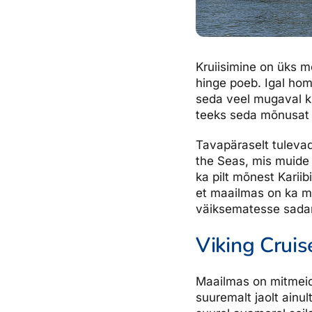
Kruiisimine on üks m
hinge poeb. Igal hom
seda veel mugaval kr
teeks seda mõnusat 
Tavapäraselt tulevad 
the Seas, mis muide 
ka pilt mõnest Karii
et maailmas on ka mi
väiksematesse sadama
Viking Cruis
Maailmas on mitmeid 
suuremalt jaolt ainu