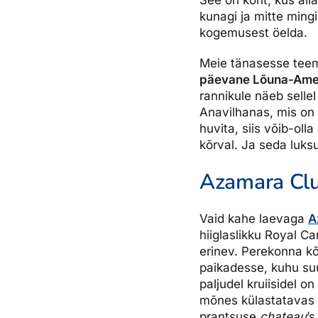
See on koht, kus alla
kunagi ja mitte ming
kogemusest öelda.
Meie tänasesse teem
päevane Lõuna-Amee
rannikule näeb sellel
Anavilhanas, mis on k
huvita, siis võib-oll
kõrval. Ja seda luks
Azamara Clu
Vaid kahe laevaga
A
hiiglaslikku Royal Ca
erinev. Perekonna kõi
paikadesse, kuhu suu
paljudel kruiisidel on
mõnes külastatavas 
prantsuse
chateau
’s