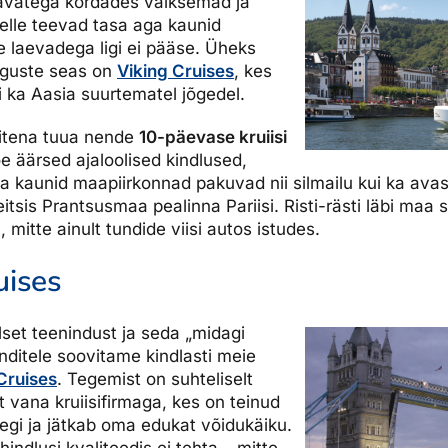
lavatega kordades väiksemad ja
elle teevad tasa aga kaunid
 laevadega ligi ei pääse. Üheks
guste seas on
Viking Cruises
, kes
i ka Aasia suurtematel jõgedel.
äitena tuua nende
10-päevase kruiisi
õe äärsed ajaloolised kindlused,
a kaunid maapiirkonnad pakuvad nii silmailu kui ka ava
eitsis Prantsusmaa pealinna Pariisi. Risti-rästi läbi maa 
, mitte ainult tundide viisi autos istudes.
uises
set teenindust ja seda „midagi
ienditele soovitame kindlasti meie
Cruises
. Tegemist on suhteliselt
t vana kruiisifirmaga, kes on teinud
legi ja jätkab oma edukat võidukäiku.