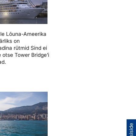
nile Lõuna-Ameerika
ärliks on
adina rütmid Sind ei
e otse Tower Bridge’i
ad.