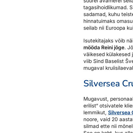
suurel avamerel sei
tagasihoidlikumad. S
sadamad, kuhu teiste
hinnatuimaks omasu
seilab nii Euroopa ku
Isutekitajaks võib n
mööda Reini jõge
. J
väikesed külakesed j
viib Sind Baselist Šv
mugaval kruiisilaeval
Silversea Cr
Mugavust, personaal
erilist“ otsivatele kl
lemmikut,
Silversea 
noore, vaid 20 aasta
silmad ette nii mõne