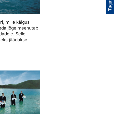
Tagasiside
ri
, mille käigus
seda jõge meenutab
dadele. Selle
seks jäädakse