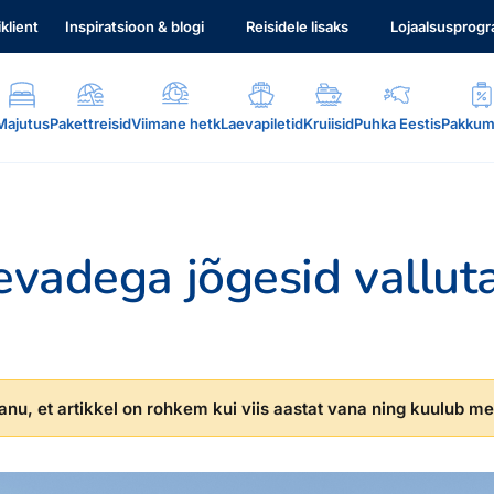
iklient
Inspiratsioon & blogi
Reisidele lisaks
Lojaalsusprog
Majutus
Pakettreisid
Viimane hetk
Laevapiletid
Kruiisid
Puhka Eestis
Pakkum
aevadega jõgesid vallut
.
nu, et artikkel on rohkem kui viis aastat vana ning kuulub mei