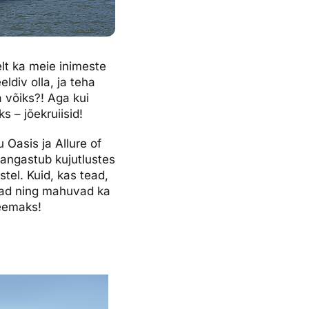
lt ka meie inimeste
div olla, ja teha
a võiks?! Aga kui
 – jõekruiisid!
 Oasis ja Allure of
kangastub kujutlustes
tel. Kuid, kas tead,
emad ning mahuvad ka
teemaks!