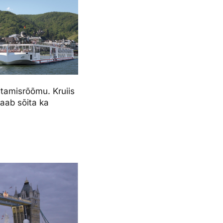
stamisrõõmu. Kruiis
saab sõita ka