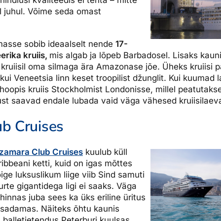
hindlusi kvaliteedis ei tehta – mitte
il juhul. Võime seda omast
asse sobib ideaalselt nende
17-
rika kruiis,
mis algab ja lõpeb Barbadosel. Lisaks kau
 kruiisil oma silmaga ära Amazonase jõe. Üheks kruiisi p
ui Veneetsia linn keset troopilist džunglit. Kui kuumad l
a hoopis kruiis Stockholmist Londonisse, millel peatutaks
ust saavad endale lubada vaid väga vähesed kruiisilaev
b Cruises
zamara Club Cruises
kuulub küll
ribbeani ketti, kuid on igas mõttes
ge luksuslikum liige viib Sind samuti
rte gigantidega ligi ei saaks. Väga
 hinnas juba sees ka üks eriline üritus
sadamas. Näiteks õhtu kaunis
, balletietendus Peterburi kuulsas