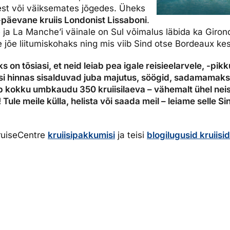
est või väiksemates jõgedes. Üheks
-päevane kruiis Londonist Lissaboni
.
 ja La Manche’i väinale on Sul võimalus läbida ka Giron
jõe liitumiskohaks ning mis viib Sind otse Bordeaux ke
s on tõsiasi, et neid leiab pea igale reisieelarvele, -pik
iisi hinnas sisalduvad juba majutus, söögid, sadamamak
 kokku umbkaudu 350 kruiisilaeva – vähemalt ühel neist
!
Tule meile külla, helista või saada meil – leiame selle S
CruiseCentre
kruiisipakkumisi
ja teisi
blogilugusid kruiisi