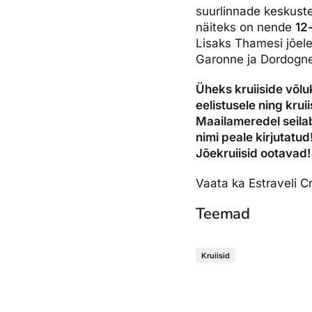
suurlinnade keskust
näiteks on nende
12
Lisaks Thamesi jõele
Garonne ja Dordogne 
Üheks kruiiside võluk
eelistusele ning kru
Maailameredel seilab
nimi peale kirjutatud
Jõekruiisid ootavad!
Vaata ka Estraveli 
Teemad
Kruiisid