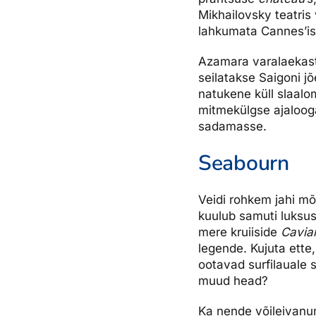
Mikhailovsky teatris
lahkumata Cannes’is
Azamara varalaekas
seilatakse Saigoni 
natukene küll slaalo
mitmekülgse ajaloog
sadamasse.
Seabourn
Veidi rohkem jahi mõ
kuulub samuti luksus
mere kruiiside
Cavia
legende. Kujuta ette,
ootavad surfilauale 
muud head?
Ka nende võileivan