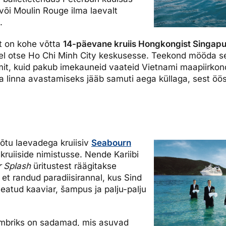
 või Moulin Rouge ilma laevalt
.
t on kohe võtta
14-päevane kruiis Hongkongist Singapu
jõel otse Ho Chi Minh City keskusesse. Teekond mööda 
mit, kuid pakub imekauneid vaateid Vietnami maapiirkon
a linna avastamiseks jääb samuti aega küllaga, sest öö
õtu laevadega kruiisiv
Seabourn
kruiiside nimistusse. Nende Kariibi
r Splash
üritustest räägitakse
 et randud paradiisirannal, kus Sind
seatud kaaviar, šampus ja palju-palju
umbriks on sadamad, mis asuvad