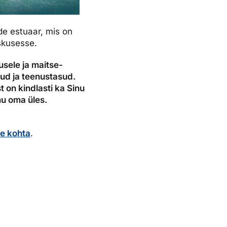
de estuaar, mis on
skusesse.
kusele ja maitse-
sud ja teenustasud.
 on kindlasti ka Sinu
inu oma üles.
de kohta
.