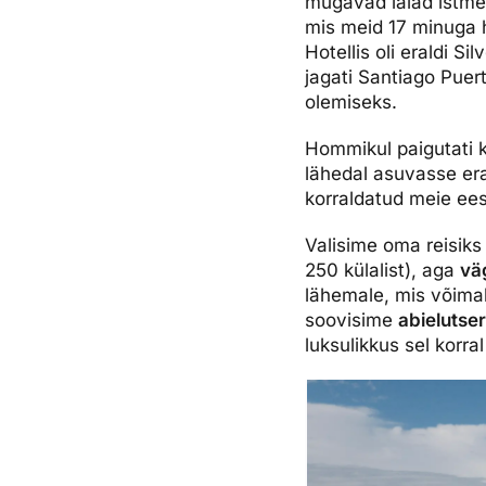
mugavad laiad istmev
mis meid 17 minuga ho
Hotellis oli eraldi S
jagati Santiago Puert
olemiseks.
Hommikul paigutati k
lähedal asuvasse era
korraldatud meie ees
Valisime oma reisiks
250 külalist), aga
vä
lähemale, mis võimal
soovisime
abielutse
luksulikkus sel korral