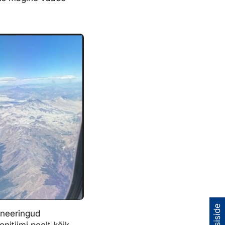
roneeringud
nitiimi poolt kõik