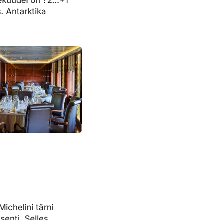
s. Antarktika
ichelini tärni
senti. Selles