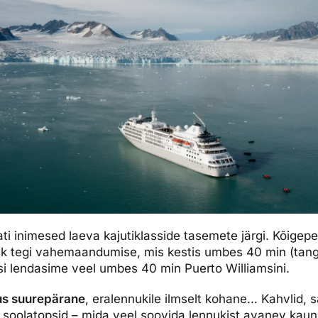
ti inimesed laeva kajutiklasside tasemete järgi. Kõigep
uk tegi vahemaandumise, mis kestis umbes 40 min (tang
asi lendasime veel umbes 40 min Puerto Williamsini.
dus suurepärane
, eralennukile ilmselt kohane… Kahvlid, s
ja soolatopsid – mida veel soovida lennukist avanev kau