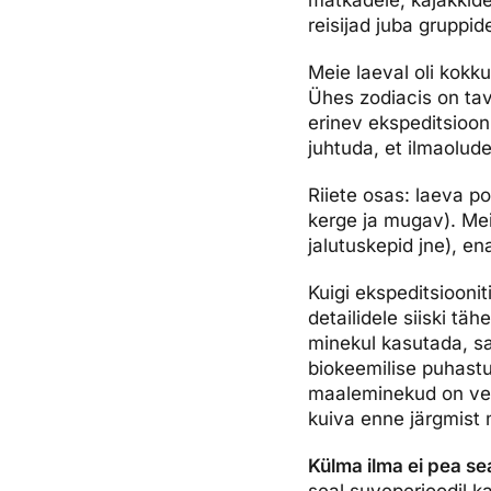
reisijad juba gruppid
Meie laeval oli kokk
Ühes zodiacis on tav
erinev ekspeditsioon
juhtuda, et ilmaolude
Riiete osas: laeva p
kerge ja mugav). Mei
jalutuskepid jne), en
Kuigi ekspeditsiooni
detailidele siiski t
minekul kasutada, sa
biokeemilise puhastu
maaleminekud on vesi
kuiva enne järgmist 
Külma ilma ei pea se
seal suveperioodil k