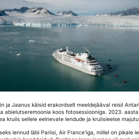
dised...
rin ja Jaanus käisid erakordselt meeldejääval reisil Antar
a abielutseremoonia koos fotosessiooniga. 2023. aasta
 kruiis sellele eelnevate lendude ja kruiisieelse majutus
iseks lennud läbi Pariisi, Air France’iga, millel on pikale