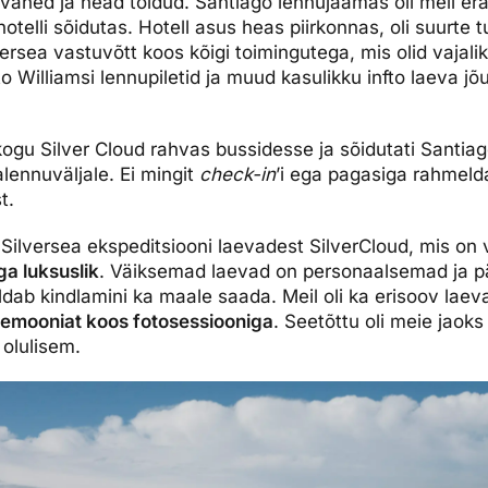
ahed ja head toidud. Santiago lennujaamas oli meil era
telli sõidutas. Hotell asus heas piirkonnas, oli suurte 
ilversea vastuvõtt koos kõigi toimingutega, mis olid vajal
o Williamsi lennupiletid ja muud kasulikku infto laeva jõ
ogu Silver Cloud rahvas bussidesse ja sõidutati Santia
lennuväljale. Ei mingit
check-in
’i ega pagasiga rahmelda
t.
 Silversea ekspeditsiooni laevadest SilverCloud, mis on
ga luksuslik
. Väiksemad laevad on personaalsemad ja p
dab kindlamini ka maale saada. Meil oli ka erisoov laeva
remooniat koos fotosessiooniga
. Seetõttu oli meie jaok
 olulisem.