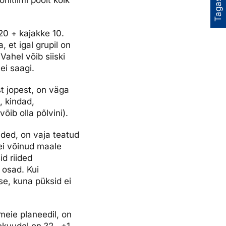
Tagasiside
20 + kajakke 10.
 et igal grupil on
Vahel võib siiski
ei saagi.
st jopest, on väga
, kindad,
õib olla põlvini).
ided, on vaja teatud
 ei võinud maale
id riided
 osad. Kui
se, kuna püksid ei
meie planeedil, on
vekuudel on ?2…+1