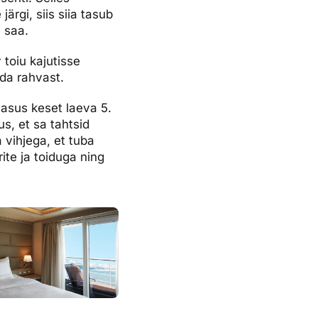
ärgi, siis siia tasub
i saa.
 toiu kajutisse
ada rahvast.
 asus keset laeva 5.
s, et sa tahtsid
a vihjega, et tuba
ite ja toiduga ning