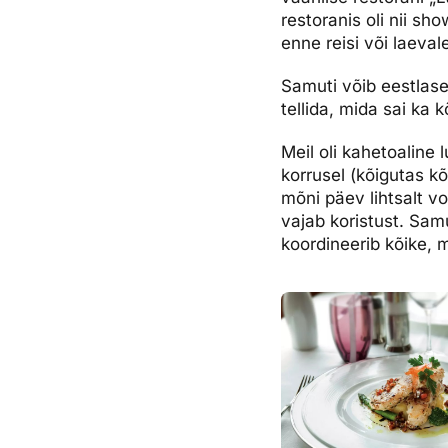
restoranis oli nii sh
enne reisi või laeval
Samuti võib eestlase 
tellida, mida sai ka 
Meil oli kahetoaline
korrusel (kõigutas kõ
mõni päev lihtsalt vo
vajab koristust. Samu
koordineerib kõike, 