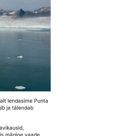
ealt lendasime Punta
ib ja täiendab
avikausid,
nis mägine vaade