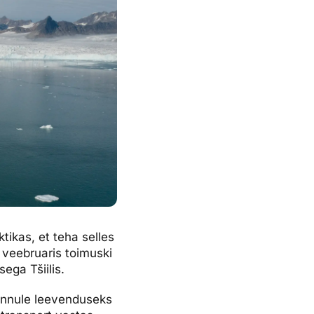
ktikas, et teha selles
 veebruaris toimuski
ega Tšiilis.
 lennule leevenduseks