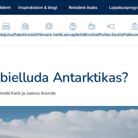
iklient
Inspiratsioon & blogi
Reisidele lisaks
Lojaalsusprog
Majutus
Pakettreisid
Viimane hetk
Laevapiletid
Kruiisid
Puhka Eestis
Pakkum
bielluda Antarktikas?
liendid Karin ja Jaanus Arumäe
.