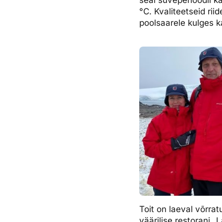
°C. Kvaliteetseid rii
poolsaarele kulges k
Toit on laeval võrrat
väärilise restorani 