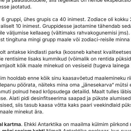
esse jaotatud.
u 6 gruppi, ühes grupis ca 40 inimest. Zodiace oli kokku 
aliselt 10 inimest. Gruppidesse jaotamine tähendab seda,
ile väljumise kellaaeg (vältimaks rahvakogunemisi jms). 
st tingituna mingi grupp maale või zodiaci-reisile minna 
oolt antakse kindlasti parka (koosneb kahest kvaliteetse
e rentisime lisaks kummikud (võimalik on rentida püksid
amjaolt kõik maale minekud on vesiseid (tugeva lainega v
tiim hooldab enne kõik sinu kaasavõetud maalemineku ri
ähelepanu pöörata, näiteks mina oma „jänesekarva“ mütsi
muti polnud head krõpsudega detailid. Maalt tulles läbis
se. Alati pidi desinfitseerima saapad ja pükste alumised
sed, siis tasub kaasa võtta kaks paari veekindlaid pük
maale minekut ära.
al kartma
. Ehkki Antarktika on maailma külmim piirkond 
a
mõni soojem koht!
Nimelt Antarktika poolsaar, kus su