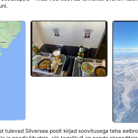
uni.
ust tulevad Silversea poolt kirjad soovitusega teha eelb
e ja paadisõitudele, siis tegelikult on nende ekspeditsioo