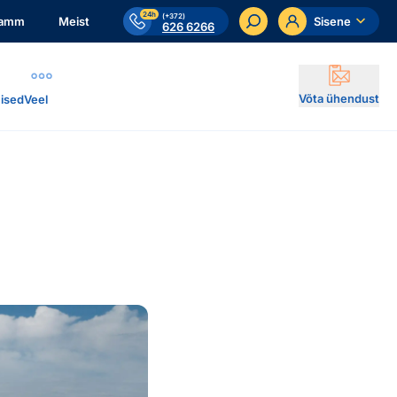
24h
(+372)
ramm
Meist
Sisene
626 6266
Võta ühendust
ised
Veel