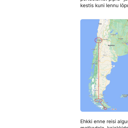
kestis kuni lennu lõp
Ehkki enne reisi alg
matkadele, kajakkidel