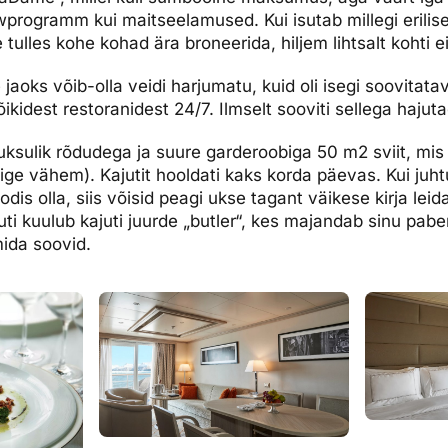
owprogramm kui maitseelamused. Kui isutab millegi erilise j
e tulles kohe kohad ära broneerida, hiljem lihtsalt kohti e
jaoks võib-olla veidi harjumatu, kuid oli isegi soovitatav
kõikidest restoranidest 24/7. Ilmselt sooviti sellega hajut
 luksulik rõdudega ja suure garderoobiga 50 m2 sviit, mis
ige vähem). Kajutit hooldati kaks korda päevas. Kui juhtu
odis olla, siis võisid peagi ukse tagant väikese kirja leid
ti kuulub kajuti juurde „butler“, kes majandab sinu paber
mida soovid.