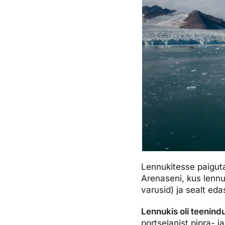
Lennukitesse paiguta
Arenaseni, kus lenn
varusid) ja sealt ed
Lennukis oli teenin
portselanist pipra- 