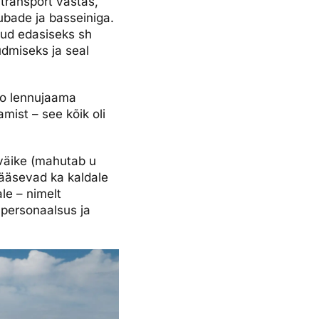
transport vastas,
tubade ja basseiniga.
ikud edasiseks sh
udmiseks ja seal
go lennujaama
mist – see kõik oli
 väike (mahutab u
ääsevad ka kaldale
le – nimelt
s personaalsus ja