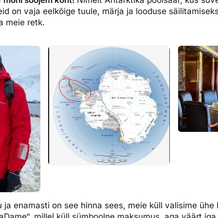
deid on vaja eelkõige tuule, märja ja looduse säilitamisek
a meie retk.
u ja enamasti on see hinna sees, meie küll valisime ühe M
„LaDame“, millel küll sümboolne maksumus, aga väärt iga 