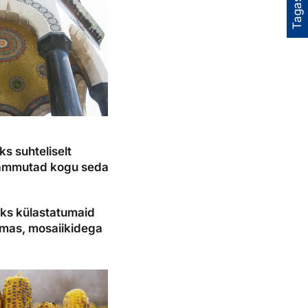
Tagasiside
s suhteliselt
 ja ammutad kogu seda
üks külastatumaid
imas, mosaiikidega