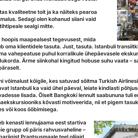
tas kvaliteetne toit ja ka näiteks pearoa
malus. Sedagi olen kohanud siiani vaid
tihtipeale sealgi mitte.
ga hoopis maapealsest tegevusest, mida
b oma klientidele tasuta. Just, tasuta. Istanbuli transiitk
ma vahepeatuse puhul korralikule ühepäevasele ekskursi
dukorda. Ärme siinkohal kingitud hobuse suhu vaata – sa
päraselt.
i võimalust kõigile, kes satuvad sõitma Turkish Airline
vat Istanbuli ka vaid ühel päeval, leiate kindlasti põhj
vadesse lisada. Öiselt Bangkoki lennult saabununa tuli e
aekskursiooniks kõvasti motiveerida, nii et pigem tasu
es või koos ööbimisega.
b kenasti lennujaama eest startiva
e grupp oli päris rahvusvaheline –
ariigist Prantsusmaale teel olijaid