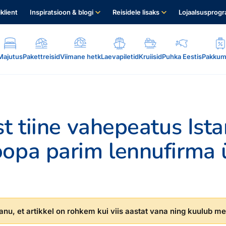
iklient
Inspiratsioon & blogi
Reisidele lisaks
Lojaalsusprog
Majutus
Pakettreisid
Viimane hetk
Laevapiletid
Kruiisid
Puhka Eestis
Pakkum
st tiine vahepeatus Ista
opa parim lennufirma 
.
nu, et artikkel on rohkem kui viis aastat vana ning kuulub mei