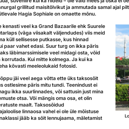
uua, suveniire kui ka riideid – ole vaid mees ja oska ei ö
nurgal grillitud maisitõlvikut ja ammutada samal ajal pil
ütlevale Hagia Sophiale on omaette mõnu.
 kenasti veel ka Grand Bazaarile ehk Suurele
tütarlaps (väga viisakalt väljendudes) viis meid
ma küll sellisesse putkasse, kus hinnad
ui paar vahet edasi. Suur turg on ikka päris
isaks läbimarssimisele veel midagi osta, võid
 korrutada. Kui mitte kolmega. Ja kui ka
teha kõvasti meeleolukaid fotosid.
õppu jäi veel aega võtta ette üks taksosõit
s ostlesime päris mitu tundi. Teenindust ei
agu ikka suurlinnades, või sattusin just mina
emuste otsa. Või mängis oma osa, et olin
aeratuste maalt. Taksosõidud
ajaloolise linnaosa vahel ei ole üle mõistuse
Lo
nnaklassi jääb ka sõit lennujaama, mäletamist