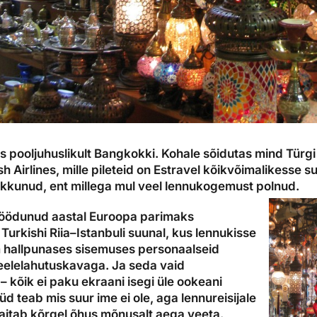
s pooljuhuslikult Bangkokki. Kohale sõidutas mind Türgi
h Airlines, mille pileteid on Estravel kõikvõimalikesse 
kunud, ent millega mul veel lennukogemust polnud.
möödunud aastal Euroopa parimaks
Turkishi Riia–Istanbuli suunal, kus lennukisse
m hallpunases sisemuses personaalseid
eelelahutuskavaga. Ja seda vaid
– kõik ei paku ekraani isegi üle ookeani
d teab mis suur ime ei ole, aga lennureisijale
 aitab kõrgel õhus mõnusalt aega veeta.