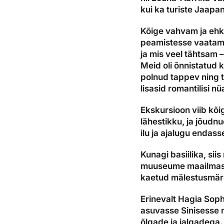
kui ka turiste Jaapa
Kõige vahvam ja ehk 
peamistesse vaatami
ja mis veel tähtsam 
Meid oli õnnistatud 
polnud tappev ning 
lisasid romantilisi n
Ekskursioon viib kõi
lähestikku, ja jõudnu
ilu ja ajalugu endass
Kunagi basiilika, s
muuseume maailmas j
kaetud mälestusmärgi
Erinevalt Hagia Soph
asuvasse Sinisesse 
õlgade ja jalgadega.