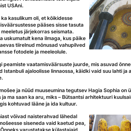
nist USAni.
ka kasulikum oli, et kõikidesse
sväärsustesse pääses sisse tasuta
– meeletus järjekorras seismata.
ka uskumatult kena ilmaga, kus päike
taevas tiirelnud mõnusad vahupilved
üansse fotodele ja meeleolule.
gi peamiste vaatamisväärsuste juurde, mis asuvad õnnek
d Istanbuli ajaloolisse linnaossa, käidki vaid suu lahti
e.
iis mošee ja nüüd muuseumina tegutsev Hagia Sophia on 
a ma saan ka aru, miks – Bütsantsi arhitektuuri kuulsa
s kohtuvad lääne ja ida kultuur.
iast võivad naisterahvad lähedal
mošeesse siseneda vaid kaetud pea,
 Õnneks varustatakse külastajaid