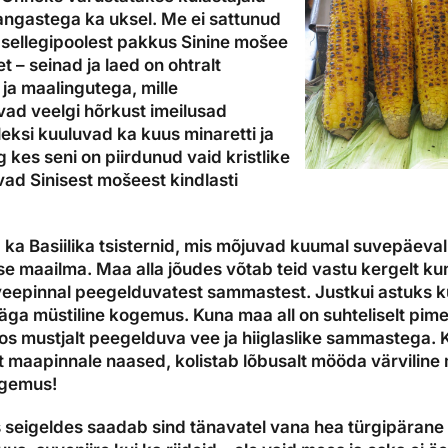
 kangastega ka uksel. Me ei sattunud
d sellegipoolest pakkus Sinine mošee
 – seinad ja laed on ohtralt
 ja maalingutega, mille
vad veelgi hõrkust imeilusad
ksi kuuluvad ka kuus minaretti ja
 kes seni on piirdunud vaid kristlike
d Sinisest mošeest kindlasti
 ka Basiilika tsisternid, mis mõjuvad kuumal suvepäeva
e maailma. Maa alla jõudes võtab teid vastu kergelt ku
veepinnal peegelduvatest sammastest. Justkui astuks k
äga müstiline kogemus. Kuna maa all on suhteliselt pime
koos mustjalt peegelduva vee ja hiiglaslike sammastega. 
 maapinnale naased, kolistab lõbusalt mööda värvilin
ogemus!
is seigeldes saadab sind tänavatel vana hea türgipäran