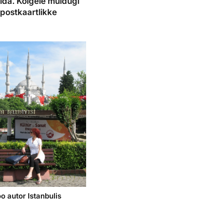
elda. Kõigele muidugi
tpostkaartlikke
o autor Istanbulis