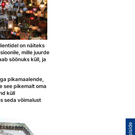
lientidel on näiteks
oonile, mille juurde
ab söönuks küll, ja
siga pikamaalende,
use see pikemalt oma
nd küll
ks seda võimalust