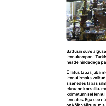
Sattusin suve alguse
lennukompanii Turkis
heade hindadega pak
Üllatus tabas juba 
lennufirmaks valitud 
sisenedes tabas sil
ekraane korraliku m
kolmetunnisel lennul 
lennates. Ega see nüü
on kõik väärtus, mis