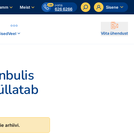
24h
(+372)
ramm
Meist
Sisene
626 6266
Võta ühendust
ised
Veel
nbulis
üllatab
e arhiivi.