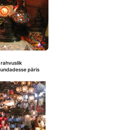
 rahvuslik
suundadesse päris