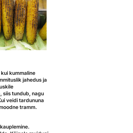
l kui kummaline
mmituslik jahedus ja
uskile
, siis tundub, nagu
Kui veidi tardununa
e moodne tramm.
e kauplemine.