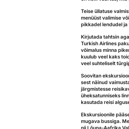
Teise üllatuse valmis
menüüst valimise või
pikkadel lendudel ja 
Kirjutada tahtsin a
Turkish Airlines paku
võimalus minna pike
kuulub veel kaks toi
veel suhteliselt türgi
Soovitan ekskursioon
sest näinud vaimusta
järgmistesse reisika
üheksatunniseks linn
kasutada reisi algus
Ekskursioonile pääse
mugava bussiga. Mei
nii Lõuna-Aafrika Vab