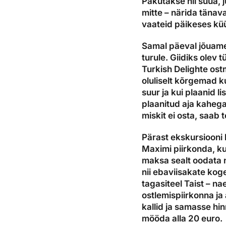
Pakutakse nii süüa, j
mitte – närida tänava
vaateid päikeses kü
Samal päeval jõuame
turule. Giidiks olev 
Turkish Delighte ost
oluliselt kõrgemad k
suur ja kui plaanid l
plaanitud aja kahega
miskit ei osta, saab 
Pärast ekskursiooni l
Maximi piirkonda, ku
maksa sealt oodata n
nii ebaviisakate kog
tagasiteel Taist – n
ostlemispiirkonna ja 
kallid ja samasse hi
mööda alla 20 euro.