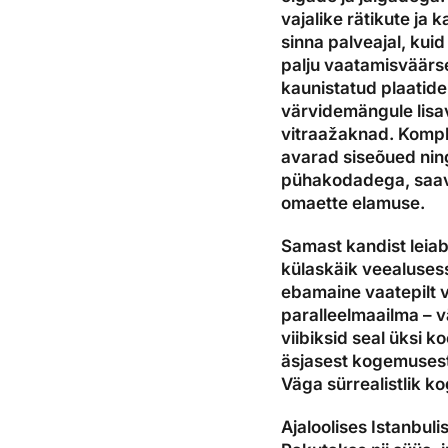
vajalike rätikute ja
sinna palveajal, kui
palju vaatamisväärset
kaunistatud plaatide
värvidemängule lisa
vitraažaknad. Komple
avarad siseõued ning
pühakodadega, saava
omaette elamuse.
Samast kandist leiab
külaskäik veealusess
ebamaine vaatepilt 
paralleelmaailma – v
viibiksid seal üksi 
äsjasest kogemusest
Väga sürrealistlik k
Ajaloolises Istanbul