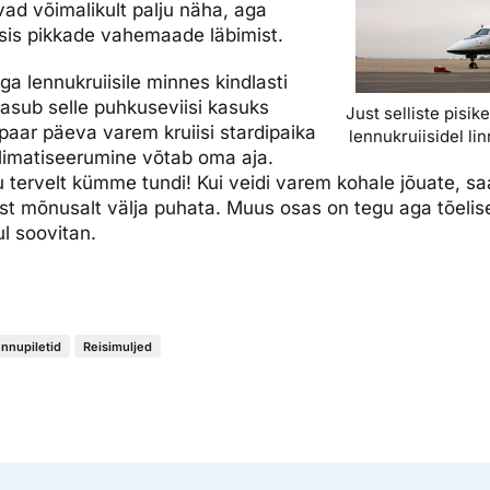
vad võimalikult palju näha, aga
is pikkade vahemaade läbimist.
ga lennukruiisile minnes kindlasti
tasub selle puhkuseviisi kasuks
Just selliste pisi
 paar päeva varem kruiisi stardipaika
lennukruiisidel li
klimatiseerumine võtab oma aja.
tervelt kümme tundi! Kui veidi varem kohale jõuate, saa
ist mõnusalt välja puhata. Muus osas on tegu aga tõeli
ul soovitan.
ennupiletid
Reisimuljed