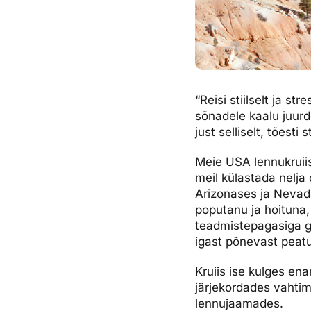
“Reisi stiilselt ja st
sõnadele kaalu juurd
just selliselt, tõesti
Meie USA lennukruii
meil külastada nelja o
Arizonases ja Nevada
poputanu ja hoituna,
teadmistepagasiga gi
igast põnevast peat
Kruiis ise kulges ena
järjekordades vahtimi
lennujaamades.