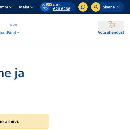
24h
(+372)
ramm
Meist
Sisene
626 6266
Võta ühendust
ised
Veel
ne ja
e arhiivi.