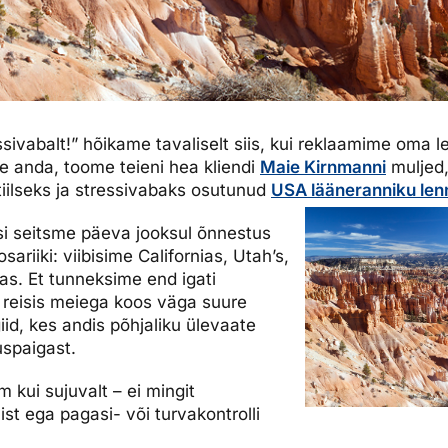
ressivabalt!” hõikame tavaliselt siis, kui reklaamime oma l
e anda, toome teieni hea kliendi
Maie Kirnmanni
muljed,
 stiilseks ja stressivabaks osutunud
USA lääneranniku lenn
si seitsme päeva jooksul õnnestus
sariiki: viibisime Californias, Utah’s,
s. Et tunneksime end igati
 reisis meiega koos väga suure
id, kes andis põhjaliku ülevaate
uspaigast.
m kui sujuvalt – ei mingit
st ega pagasi- või turvakontrolli