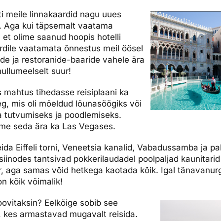
ti meile linnakaardid nagu uues
lt. Aga kui täpsemalt vaatama
, et olime saanud hoopis hotelli
ardile vaatamata õnnestus meil öösel
ide ja restoranide-baaride vahele ära
 hullumeelselt suur!
s mahtus tihedasse reisiplaani ka
g, mis oli mõeldud lõunasöögiks või
ga tutvumiseks ja poodlemiseks.
ime seda ära ka Las Vegases.
leida Eiffeli torni, Veneetsia kanalid, Vabadussamba ja pa
siinodes tantsivad pokkerilaudadel poolpaljad kaunitarid
r, aga samas võid hetkega kaotada kõik. Igal tänavanur
n kõik võimalik!
soovitaksin? Eelkõige sobib see
e, kes armastavad mugavalt reisida.