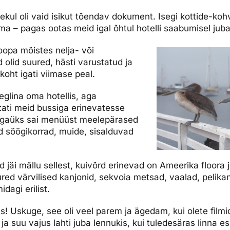
nekul oli vaid isikut tõendav dokument. Isegi kottide-kohv
a – pagas ootas meid igal õhtul hotelli saabumisel juba
roopa mõistes nelja- või
d olid suured, hästi varustatud ja
koht igati viimase peal.
glina oma hotellis, aga
tati meid bussiga erinevatesse
 igaüks sai menüüst meelepärased
d söögikorrad, muide, sisalduvad
 jäi mällu sellest, kuivõrd erinevad on Ameerika floora 
ed värvilised kanjonid, sekvoia metsad, vaalad, pelikani
dagi erilist.
! Uskuge, see oli veel parem ja ägedam, kui olete filmi
ja suu vajus lahti juba lennukis, kui tuledesäras linna 