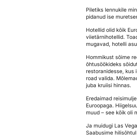
Piletiks lennukile mi
pidanud ise muretsem
Hotellid olid kõik Eu
viietärnihotellid. Toa
mugavad, hotelli asu
Hommikust sõime ree
õhtusöökideks sõidu
restoranidesse, kus
road valida. Mõlema
juba kruiisi hinnas.
Eredaimad reisimuljed
Euroopaga. Hiigelsuur
muud – see kõik oli mi
Ja muidugi Las Vegas
Saabusime hilisõhtul 