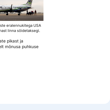
keste eralennukitega USA
nnast linna sõidetaksegi.
te pikast ja
selt mõnusa puhkuse