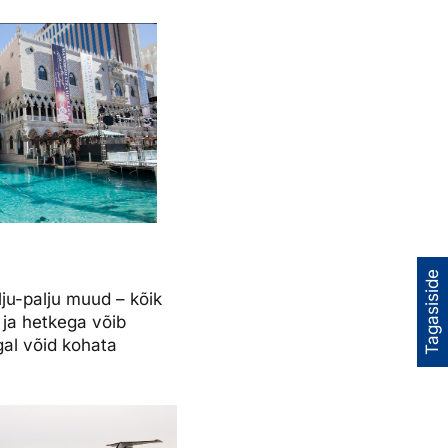
Tagasiside
lju-palju muud – kõik
 ja hetkega võib
gal võid kohata