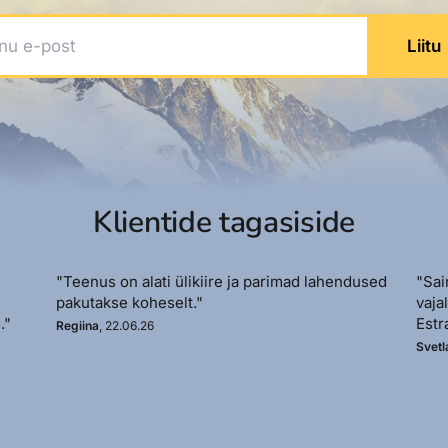
 e-post
Liitu
Klientide tagasiside
"Teenus on alati ülikiire ja parimad lahendused
"Sai
pakutakse koheselt."
vaja
."
Estr
Regiina
, 22.06.26
Svetl