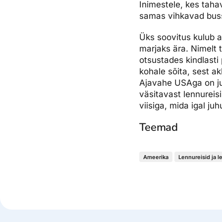
Inimestele, kes taha
samas vihkavad buss
Üks soovitus kulub a
marjaks ära. Nimelt 
otsustades kindlasti
kohale sõita, sest a
Ajavahe USAga on ju 
väsitavast lennureis
viisiga, mida igal juh
Teemad
Ameerika
Lennureisid ja l