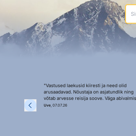
Sinu
"Vastused laekusid kiiresti ja need olid
arusaadavad. Nõustaja on asjatundlik ning
võtab arvesse reisija soove. Väga abivalmis
Uve
, 07.07.26