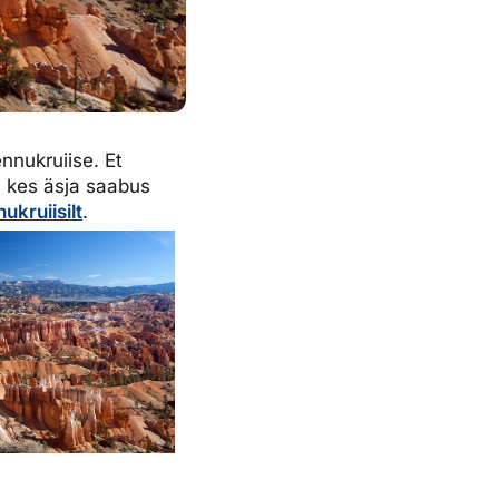
ennukruiise. Et
 kes äsja saabus
ukruiisilt
.