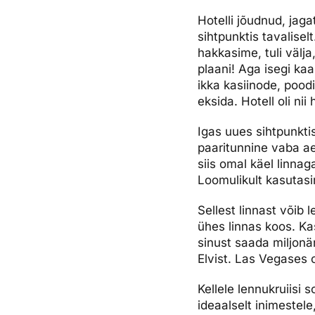
Hotelli jõudnud, jaga
sihtpunktis tavalise
hakkasime, tuli välja
plaani! Aga isegi ka
ikka kasiinode, pood
eksida. Hotell oli nii
Igas uues sihtpunkti
paaritunnine vaba ae
siis omal käel linna
Loomulikult kasutas
Sellest linnast võib 
ühes linnas koos. Ka
sinust saada miljonä
Elvist. Las Vegases o
Kellele lennukruiisi 
ideaalselt inimestel