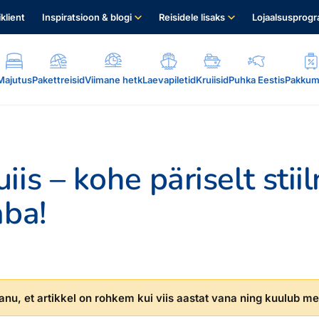
iklient
Inspiratsioon & blogi
Reisidele lisaks
Lojaalsusprog
Majutus
Pakettreisid
Viimane hetk
Laevapiletid
Kruiisid
Puhka Eestis
Pakkum
is – kohe päriselt stiil
aba!
.
nu, et artikkel on rohkem kui viis aastat vana ning kuulub mei