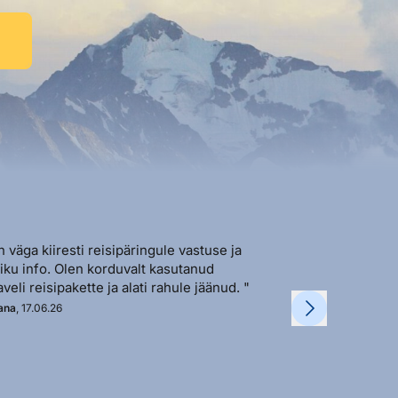
n väga kiiresti reisipäringule vastuse ja
"Sõbralik ja avat
liku info. Olen korduvalt kasutanud
vastutulek ja ki
aveli reisipakette ja alati rahule jäänud. "
soovi korral. "
ana
, 17.06.26
Kadi
, 11.06.26