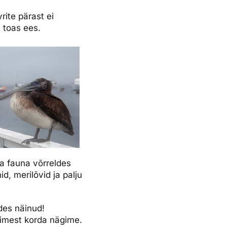
rite pärast ei
 toas ees.
ja fauna võrreldes
d, merilõvid ja palju
des näinud!
esimest korda nägime.