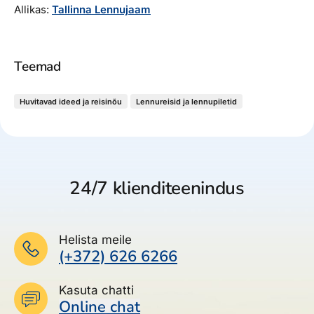
Allikas:
Tallinna Lennujaam
Teemad
Huvitavad ideed ja reisinõu
Lennureisid ja lennupiletid
24/7 klienditeenindus
Helista meile
(+372) 626 6266
Kasuta chatti
Online chat