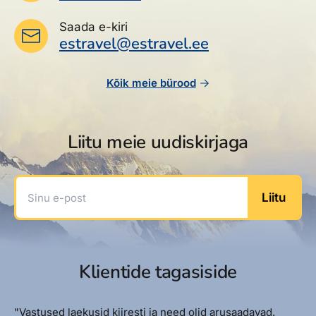
Saada e-kiri
estravel@estravel.ee
Kõik meie bürood
Liitu meie uudiskirjaga
Sinu e-post
Liitu
Klientide tagasiside
"Vastused laekusid kiiresti ja need olid arusaadavad.