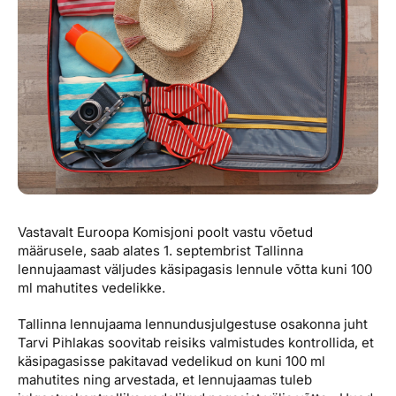
Reisitarvete e-pood
Meist
Kuldkaart
Ettevõttest, kontaktid, reisikonsultandi teenus, tule
Airalo eSIM
Platinum Club
tööle, uudised...
Reisija meelespea
Püsisoodustused
Ettevõttest
Boonuspunktid
Kontaktid
Reisikonsultandi teenus
Tule tööle
Vastavalt Euroopa Komisjoni poolt vastu võetud
Uudised
määrusele, saab alates 1. septembrist Tallinna
lennujaamast väljudes käsipagasis lennule võtta kuni 100
ml mahutites vedelikke.
Tallinna lennujaama lennundusjulgestuse osakonna juht
Tarvi Pihlakas soovitab reisiks valmistudes kontrollida, et
käsipagasisse pakitavad vedelikud on kuni 100 ml
mahutites ning arvestada, et lennujaamas tuleb