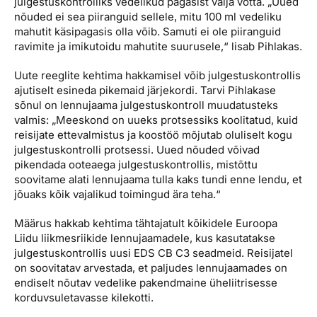
julgestuskontrolliks vedelikud pagasist välja võtta. „Uued
nõuded ei sea piiranguid sellele, mitu 100 ml vedeliku
mahutit käsipagasis olla võib. Samuti ei ole piiranguid
ravimite ja imikutoidu mahutite suurusele,“ lisab Pihlakas.
Uute reeglite kehtima hakkamisel võib julgestuskontrollis
ajutiselt esineda pikemaid järjekordi. Tarvi Pihlakase
sõnul on lennujaama julgestuskontroll muudatusteks
valmis: „Meeskond on uueks protsessiks koolitatud, kuid
reisijate ettevalmistus ja koostöö mõjutab oluliselt kogu
julgestuskontrolli protsessi. Uued nõuded võivad
pikendada ooteaega julgestuskontrollis, mistõttu
soovitame alati lennujaama tulla kaks tundi enne lendu, et
jõuaks kõik vajalikud toimingud ära teha.“
Määrus hakkab kehtima tähtajatult kõikidele Euroopa
Liidu liikmesriikide lennujaamadele, kus kasutatakse
julgestuskontrollis uusi EDS CB C3 seadmeid. Reisijatel
on soovitatav arvestada, et paljudes lennujaamades on
endiselt nõutav vedelike pakendmaine üheliitrisesse
korduvsuletavasse kilekotti.