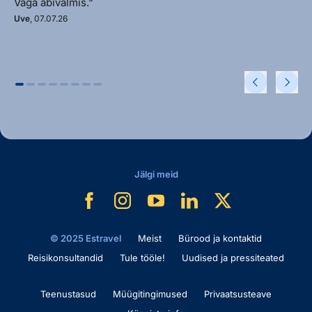
Väga abivalmis."
Uve
, 07.07.26
Jälgi meid
© 2025 Estravel
Meist
Bürood ja kontaktid
Reisikonsultandid
Tule tööle!
Uudised ja pressiteated
Teenustasud
Müügitingimused
Privaatsusteave