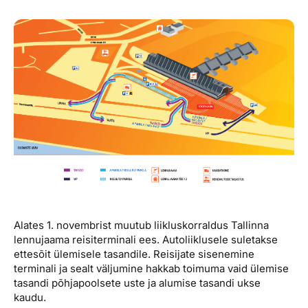
Reisitarvete e-pood
Meist
Kuldkaart
Ettevõttest, kontaktid, reisikonsultandi teenus, tule
Airalo eSIM
Platinum Club
tööle, uudised...
Reisija meelespea
Püsisoodustused
Ettevõttest
Boonuspunktid
Kontaktid
Reisikonsultandi teenus
Tule tööle
Uudised
Alates 1. novembrist muutub liikluskorraldus Tallinna
lennujaama reisiterminali ees. Autoliiklusele suletakse
ettesõit ülemisele tasandile. Reisijate sisenemine
terminali ja sealt väljumine hakkab toimuma vaid ülemise
tasandi põhjapoolsete uste ja alumise tasandi ukse
kaudu.