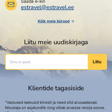
Saada e-kiri
estravel@estravel.ee
Kõik meie bürood
Liitu meie uudiskirjaga
Sinu e-post
Liitu
Klientide tagasiside
"Vastused laekusid kiiresti ja need olid arusaadavad.
Nõustaja on asjatundlik ning võtab arvesse reisija soove.