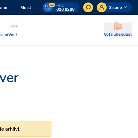
24h
(+372)
ramm
Meist
Sisene
626 6266
Võta ühendust
ised
Veel
lver
e arhiivi.