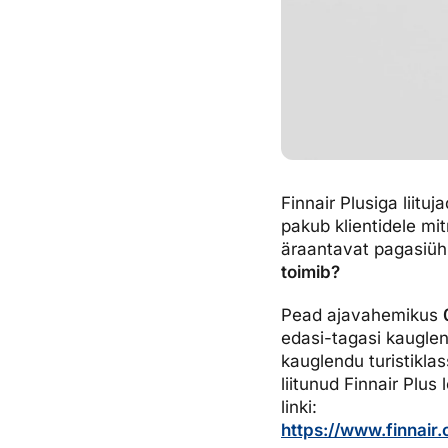
Finnair Plusiga liitu
pakub klientidele mi
äraantavat pagasiühi
toimib?
Pead ajavahemikus
edasi-tagasi kauglen
kauglendu turistikla
liitunud Finnair Plu
linki:
https://www.finnair.