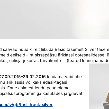
jad saavad nüüd kiirelt liikuda Basic tasemelt Silver tasem
tmeid eeliseid – nt sissepääsu äriklassi ootesaalidesse, 
kut, eelisjärjekorras turvakontrolli (teatud lennujaamade
07.09.2015–29.02.2016
lendama vaid ühe
nu äriklassis või kaks edasi-tagasi
ssis. Enne esimest lendu pead olema
s lojaalsusprogrammiga kasutades järgnevat
com/lv/gb/fast-track-silver
.