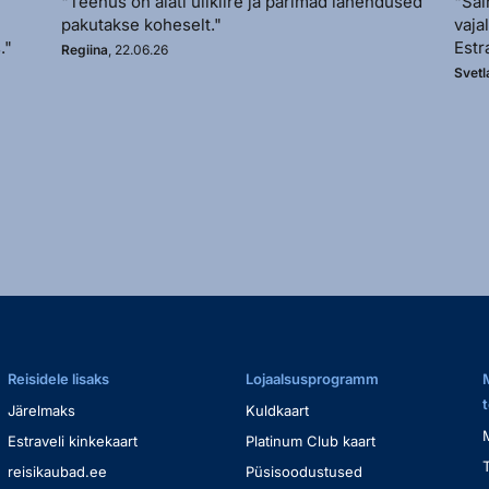
"Teenus on alati ülikiire ja parimad lahendused
"Sai
pakutakse koheselt."
vaja
."
Estr
Regiina
, 22.06.26
Svetl
Reisidele lisaks
Lojaalsusprogramm
Järelmaks
Kuldkaart
Estraveli kinkekaart
Platinum Club kaart
reisikaubad.ee
Püsisoodustused