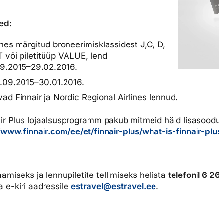
ed:
hes märgitud broneerimisklassidest J,C, D,
, T või piletitüüp VALUE, lend
9.2015–29.02.2016.
7.09.2015–30.01.2016.
d Finnair ja Nordic Regional Airlines lennud.
air Plus lojaalsusprogramm pakub mitmeid häid lisasood
/www.finnair.com/ee/et/finnair-plus/what-is-finnair-plu
amiseks ja lennupiletite tellimiseks helista
telefonil 6 
 e-kiri aadressile
estravel@estravel.ee
.