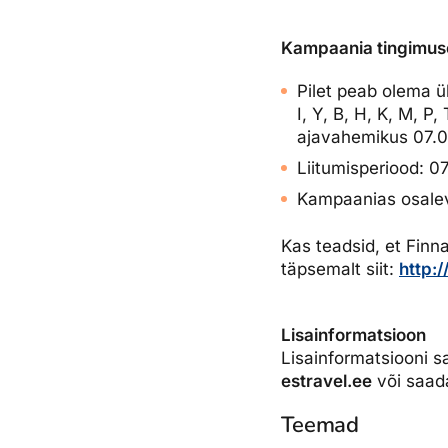
Kampaania tingimus
Pilet peab olema ü
I, Y, B, H, K, M, P
ajavahemikus 07.0
Liitumisperiood: 0
Kampaanias osaleva
Kas teadsid, et Finn
täpsemalt siit:
http:/
Lisainformatsioon
Lisainformatsiooni sa
estravel.ee
või saada
Teemad