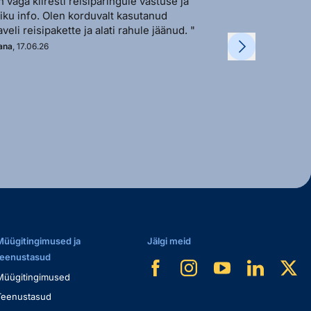
n väga kiiresti reisipäringule vastuse ja
"Sõbralik ja avat
liku info. Olen korduvalt kasutanud
vastutulek ja ki
aveli reisipakette ja alati rahule jäänud. "
soovi korral. "
ana
, 17.06.26
Kadi
, 11.06.26
Müügitingimused ja
Jälgi meid
teenustasud
Müügitingimused
Teenustasud