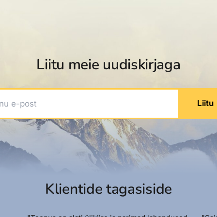
Liitu meie uudiskirjaga
 e-post
Liitu
Klientide tagasiside