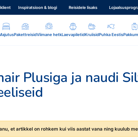
iklient
Inspiratsioon & blogi
Reisidele lisaks
Lojaalsusprog
Majutus
Pakettreisid
Viimane hetk
Laevapiletid
Kruiisid
Puhka Eestis
Pakkum
nair Plusiga ja naudi Si
eliseid
.
nu, et artikkel on rohkem kui viis aastat vana ning kuulub mei