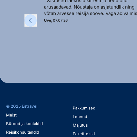
"Vastused laekusid kiiresti ja need olid
arusaadavad. Nõustaja on asjatundlik ning
võtab arvesse reisija soove. Väga abivalmis
Uve
, 07.07.26
© 2025 Estravel
Pakkumised
Meist
Lennud
Bürood ja kontaktid
Majutus
Reisikonsultandid
Pakettreisid