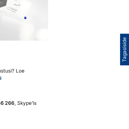
Tagasiside
ustusi? Loe
s
266 266
, Skype’is