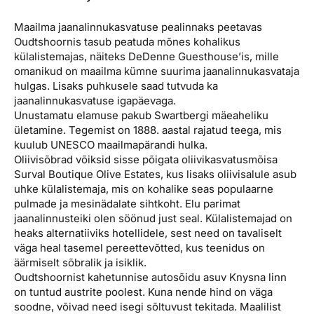
Maailma jaanalinnukasvatuse pealinnaks peetavas
Oudtshoornis tasub peatuda mõnes kohalikus
külalistemajas, näiteks DeDenne Guesthouse’is, mille
omanikud on maailma kümne suurima jaanalinnukasvataja
hulgas. Lisaks puhkusele saad tutvuda ka
jaanalinnukasvatuse igapäevaga.
Unustamatu elamuse pakub Swartbergi mäeaheliku
ületamine. Tegemist on 1888. aastal rajatud teega, mis
kuulub UNESCO maailmapärandi hulka.
Oliivisõbrad võiksid sisse põigata oliivikasvatusmõisa
Surval Boutique Olive Estates, kus lisaks oliivisalule asub
uhke külalistemaja, mis on kohalike seas populaarne
pulmade ja mesinädalate sihtkoht. Elu parimat
jaanalinnusteiki olen söönud just seal. Külalistemajad on
heaks alternatiiviks hotellidele, sest need on tavaliselt
väga heal tasemel pereettevõtted, kus teenidus on
äärmiselt sõbralik ja isiklik.
Oudtshoornist kahetunnise autosõidu asuv Knysna linn
on tuntud austrite poolest. Kuna nende hind on väga
soodne, võivad need isegi sõltuvust tekitada. Maalilist