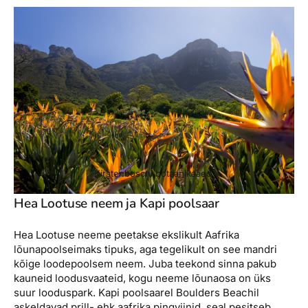
Kirstenboschi botaanikaaed.
Hea Lootuse neem ja Kapi poolsaar
Hea Lootuse neeme peetakse ekslikult Aafrika
lõunapoolseimaks tipuks, aga tegelikult on see mandri
kõige loodepoolsem neem. Juba teekond sinna pakub
kauneid loodusvaateid, kogu neeme lõunaosa on üks
suur looduspark. Kapi poolsaarel Boulders Beachil
askeldavad prill- ehk aafrika pingviinid, seal pesitseb