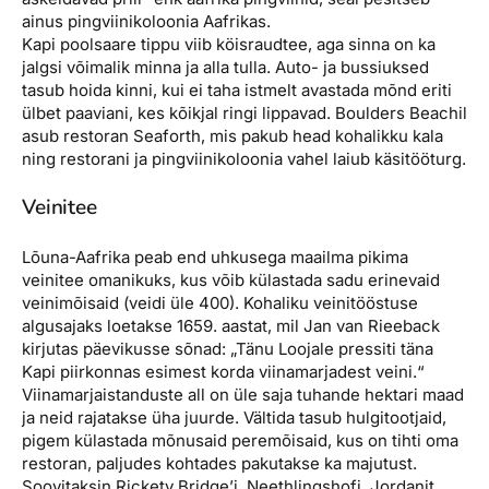
ainus pingviinikoloonia Aafrikas.
Kapi poolsaare tippu viib köisraudtee, aga sinna on ka
jalgsi võimalik minna ja alla tulla. Auto- ja bussiuksed
tasub hoida kinni, kui ei taha istmelt avastada mõnd eriti
ülbet paaviani, kes kõikjal ringi lippavad. Boulders Beachil
asub restoran Seaforth, mis pakub head kohalikku kala
ning restorani ja pingviinikoloonia vahel laiub käsitööturg.
Veinitee
Lõuna-Aafrika peab end uhkusega maailma pikima
veinitee omanikuks, kus võib külastada sadu erinevaid
veinimõisaid (veidi üle 400). Kohaliku veinitööstuse
algusajaks loetakse 1659. aastat, mil Jan van Rieeback
kirjutas päevikusse sõnad: „Tänu Loojale pressiti täna
Kapi piirkonnas esimest korda viinamarjadest veini.“
Viinamarjaistanduste all on üle saja tuhande hektari maad
ja neid rajatakse üha juurde. Vältida tasub hulgitootjaid,
pigem külastada mõnusaid peremõisaid, kus on tihti oma
restoran, paljudes kohtades pakutakse ka majutust.
Soovitaksin Rickety Bridge’i, Neethlingshofi, Jordanit,