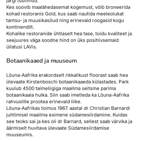
järgi tuuninud.
Kes soovib maalähedasemat kogemust, võib broneerida
kohad restoranis Gold, kus saab nautida meeleolukat
tantsu- ja muusikasõud ning erinevaid roogasid kogu
kontinendilt.
Kohalike restoranide ühtlaselt hea tase, toidu kvaliteet ja
seejuures väga soodne hind on üks positiivsemaid
üllatusi LAVis.
Botaanikaaed ja muuseum
Lõuna-Aafrika erakordselt rikkalikust floorast saab hea
ülevaate Kirstenboschi botaanikaaeda külastades. Park
kuulub 4500 taimeliigiga maailma seitsme parima
botaanikaaia hulka. Siin saab imetleda ka Lõuna-Aafrika
rahvuslille prootea erinevaid liike.
Lõuna-Aafrikas toimus 1967. aastal dr Christian Barnardi
juhtimisel maailma esimene südamesiirdamine. Kuidas
see teoks sai ja kes oli dr Barnard, sellest saab värvika ja
äärmiselt huvitava ülevaate Südamesiirdamise
muuseumis.