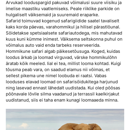
Arvukad looduspargid pakuvad võimalusi suure viisiku ja
imelise maastiku vaatlemiseks. Peale riiklike parkide on
hulgaliselt väiksemaid ja suuremaid eraparke.
Safarid toimuvad kogenud safarigiidide saatel tavaliselt
kaks korda päevas, varahommikul ja hilisel pärastlõunal.
Sõidetakse spetsiaalsete safariautodega, mis mahutavad
kuus kuni kümme inimest. Väiksema seltskonna puhul on
võimalus auto vaid enda tarbeks reserveerida.
Hommikune safari algab päikesetõusuga. Koged, kuidas
loodus ärkab ja loomad virguvad, värske hommikulõhn
äratab kõik meeled. Iial ei tea, millist looma kohtad. Kuigi
tõusma peab vara, on saadud elamus nii võimas, et
sellest pikema une nimel loobuda ei raatsi. Vabas
looduses elavad loomad on safarisõidukitega harjunud
ning lasevad ennast lähedalt uudistada. Kui oled põõsas
põõnavale lõvile silma vaadanud ja terrassil kaelkirjakut
uudistanud, siis ei taha enam kunagi loomaaeda minna.