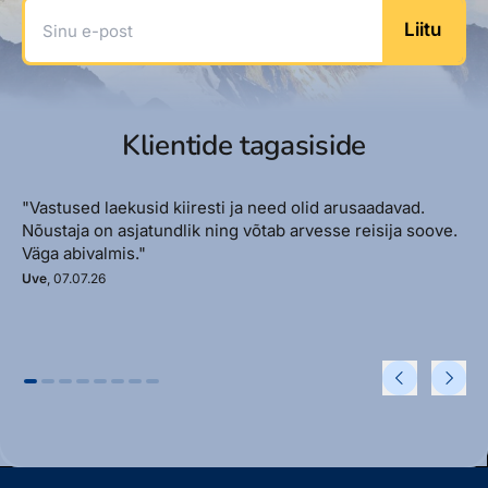
Sinu e-post
Liitu
Klientide tagasiside
"Vastused laekusid kiiresti ja need olid arusaadavad.
Nõustaja on asjatundlik ning võtab arvesse reisija soove.
Väga abivalmis."
Uve
, 07.07.26