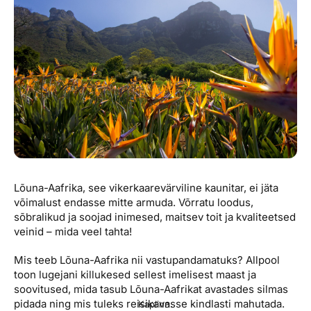
Reisitarvete e-pood
Meist
Kuldkaart
Ettevõttest, kontaktid, reisikonsultandi teenus, tule
Airalo eSIM
Platinum Club
tööle, uudised...
Reisija meelespea
Püsisoodustused
Ettevõttest
Boonuspunktid
Kontaktid
Reisikonsultandi teenus
Tule tööle
Uudised
Lõuna-Aafrika, see vikerkaarevärviline kaunitar, ei jäta
võimalust endasse mitte armuda. Võrratu loodus,
sõbralikud ja soojad inimesed, maitsev toit ja kvaliteetsed
veinid – mida veel tahta!
Mis teeb Lõuna-Aafrika nii vastupandamatuks? Allpool
toon lugejani killukesed sellest imelisest maast ja
soovitused, mida tasub Lõuna-Aafrikat avastades silmas
pidada ning mis tuleks reisikavasse kindlasti mahutada.
Kaplinn.