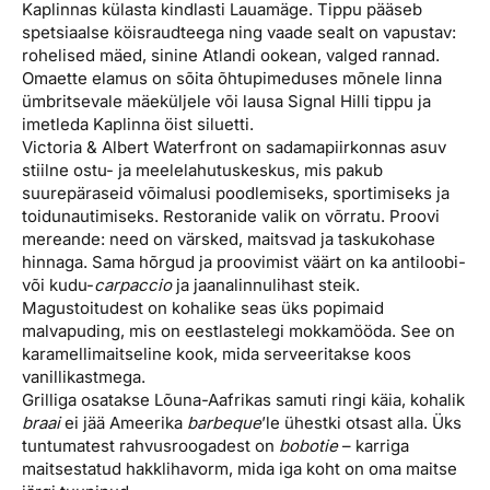
Kaplinnas külasta kindlasti Lauamäge. Tippu pääseb
spetsiaalse köisraudteega ning vaade sealt on vapustav:
rohelised mäed, sinine Atlandi ookean, valged rannad.
Omaette elamus on sõita õhtupimeduses mõnele linna
ümbritsevale mäeküljele või lausa Signal Hilli tippu ja
imetleda Kaplinna öist siluetti.
Victoria & Albert Waterfront on sadamapiirkonnas asuv
stiilne ostu- ja meelelahutuskeskus, mis pakub
suurepäraseid võimalusi poodlemiseks, sportimiseks ja
toidunautimiseks. Restoranide valik on võrratu. Proovi
mereande: need on värsked, maitsvad ja taskukohase
hinnaga. Sama hõrgud ja proovimist väärt on ka antiloobi-
või kudu-
carpaccio
ja jaanalinnulihast steik.
Magustoitudest on kohalike seas üks popimaid
malvapuding, mis on eestlastelegi mokkamööda. See on
karamellimaitseline kook, mida serveeritakse koos
vanillikastmega.
Grilliga osatakse Lõuna-Aafrikas samuti ringi käia, kohalik
braai
ei jää Ameerika
barbeque
’le ühestki otsast alla. Üks
tuntumatest rahvusroogadest on
bobotie
– karriga
maitsestatud hakklihavorm, mida iga koht on oma maitse