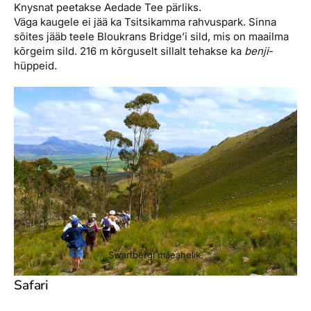
Knysnat peetakse Aedade Tee pärliks.
Väga kaugele ei jää ka Tsitsikamma rahvuspark. Sinna
sõites jääb teele Bloukrans Bridge’i sild, mis on maailma
kõrgeim sild. 216 m kõrguselt sillalt tehakse ka
benji
-
hüppeid.
Swartbergi mäeahelik.
Safari