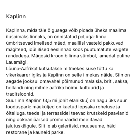
Kaplinn
Kaplinna, mida täie õigusega võib pidada üheks maailma
ilusaimaks linnaks, on õnnistatud paljuga: linna
ümbritsevad imelised mäed, maalilisi vaateid pakkuvad
mägiteed, idüllilised eeslinnad koos puutumatute valgete
randadega. Mägesid kroonib linna sümbol, lamedatipuline
Lauamägi.
Lõuna-Aafrikat kutsutakse mitmekesisuse tõttu ka
vikerkaareriigiks ja Kaplinn on selle ilmekas näide. Siin on
aegade jooksul omavahel põimunud malaisia, briti, saksa,
hollandi ning mitme aafrika hõimu kultuurid ja
traditsioonid.
Suurlinn Kaplinn (3,5 miljonit elanikku) on nagu üks suur
looduspark: mäeküljed on kaetud lopsaka roheluse ja
õiteiluga, teedel ja terrassidel teevad krutskeid paavianid
ning ookeaniäärsed promenaadid meelitavad
jalutuskäigule. Siit leiab galeriisid, muuseume, häid
restorane ja kauneid parke.