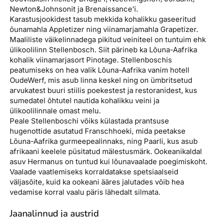
Newton&Johnsonit ja Brenaissance’i.
Karastusjookidest tasub mekkida kohalikku gaseeritud
õunamahla Appletizer ning viinamarjamahla Grapetizer.
Maaliliste väikelinnadega pikitud veiniteel on tuntuim ehk
ülikoolilinn Stellenbosch. Siit pärineb ka Lõuna-Aafrika
kohalik viinamarjasort Pinotage. Stellenboschis
peatumiseks on hea valik Lõuna-Aafrika vanim hotell
OudeWerf, mis asub linna keskel ning on ümbritsetud
arvukatest buuri stiilis poekestest ja restoranidest, kus
sumedatel õhtutel nautida kohalikku veini ja
ülikoolilinnale omast melu.
Peale Stellenboschi võiks külastada prantsuse
hugenottide asutatud Franschhoeki, mida peetakse
Lõuna-Aafrika gurmeepealinnaks, ning Paarli, kus asub
afrikaani keelele püsitatud mälestusmärk. Ookeanikaldal
asuv Hermanus on tuntud kui lõunavaalade poegimiskoht.
Vaalade vaatlemiseks korraldatakse spetsiaalseid
väljasõite, kuid ka ookeani ääres jalutades võib hea
vedamise korral vaalu päris lähedalt silmata.
Jaanalinnud ja austrid