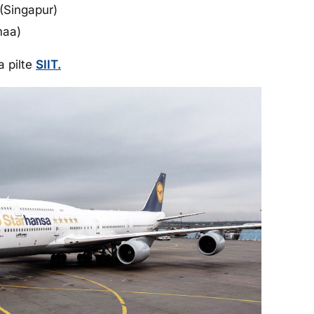
 (Singapur)
maa)
a pilte
SIIT.