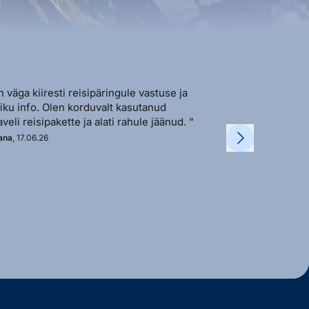
n väga kiiresti reisipäringule vastuse ja
"Sõbralik ja avat
liku info. Olen korduvalt kasutanud
vastutulek ja ki
aveli reisipakette ja alati rahule jäänud. "
soovi korral. "
ana
, 17.06.26
Kadi
, 11.06.26