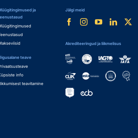
Müügitingimused ja
Jälgi meid
teenustasud
Müügitingimused
Teenustasud
Makseviisid
Akrediteeringud ja liikmelisus
Õigusalane teave
Privaatsusteave
Küpsiste info
Rikkumisest teavitamine