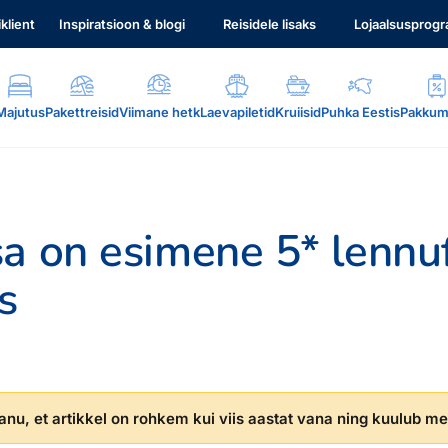
iklient
Inspiratsioon & blogi
Reisidele lisaks
Lojaalsusprog
Majutus
Pakettreisid
Viimane hetk
Laevapiletid
Kruiisid
Puhka Eestis
Pakkum
sa on esimene 5* lennu
s
.
nu, et artikkel on rohkem kui viis aastat vana ning kuulub mei