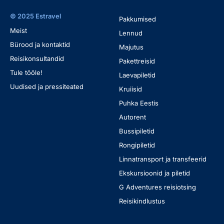
© 2025 Estravel
Pakkumised
Meist
Lennud
Bürood ja kontaktid
Majutus
Reisikonsultandid
Pakettreisid
Tule tööle!
Laevapiletid
Uudised ja pressiteated
Kruiisid
Puhka Eestis
Autorent
Bussipiletid
Rongipiletid
Linnatransport ja transfeerid
Ekskursioonid ja piletid
G Adventures reisiotsing
Reisikindlustus