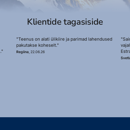
Klientide tagasiside
"Teenus on alati ülikiire ja parimad lahendused
"Sai
pakutakse koheselt."
vaja
."
Estr
Regiina
, 22.06.26
Svetl