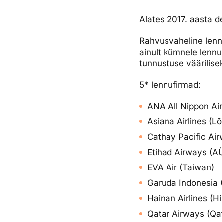
Ettevõttest, kontaktid, reisikonsultandi teenus, tule tööle, uu
Airalo eSIM
Platinum Club
Alates 2017. aasta d
Reisija meelespea
Püsisoodustused
Ettevõttest
Rahvusvaheline lenn
ainult kümnele lennu
Boonuspunktid
Kontaktid
tunnustuse väärilisek
Reisikonsultandi teenus
5* lennufirmad:
Tule tööle
ANA All Nippon Ai
Uudised
Asiana Airlines (L
Cathay Pacific Ai
Etihad Airways (A
EVA Air (Taiwan)
Garuda Indonesia 
Hainan Airlines (Hi
Qatar Airways (Qa