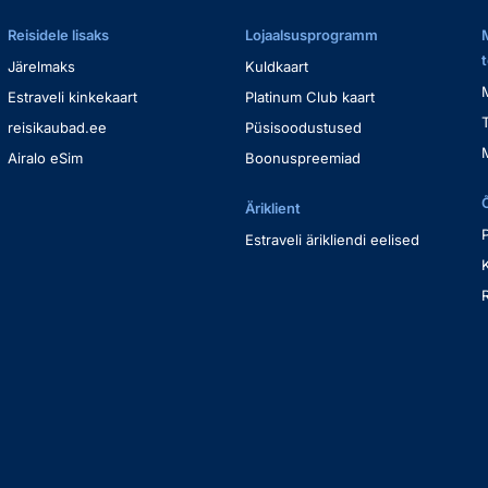
Reisidele lisaks
Lojaalsusprogramm
Järelmaks
Kuldkaart
Estraveli kinkekaart
Platinum Club kaart
reisikaubad.ee
Püsisoodustused
Airalo eSim
Boonuspreemiad
Äriklient
Estraveli ärikliendi eelised