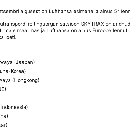
dised...
etsembri algusest on Lufthansa esimene ja ainus 5* len
utranspordi reitinguorganisatsioon SKYTRAX on andnud s
firmale maailmas ja Lufthansa on ainus Euroopa lennufir
s loeti.
rways (Jaapan)
õuna-Korea)
rways (Hongkong)
ÜE)
(Indoneesia)
ina)
tar)