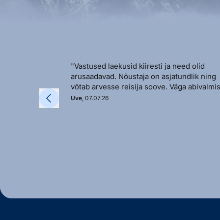
"Vastused laekusid kiiresti ja need olid
arusaadavad. Nõustaja on asjatundlik ning
võtab arvesse reisija soove. Väga abivalmis
Uve
, 07.07.26