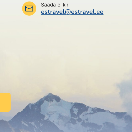
Saada e-kiri
estravel@estravel.ee