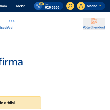
24h
(+372)
ramm
Meist
Sisene
626 6266
Võta ühendust
ised
Veel
firma
e arhiivi.