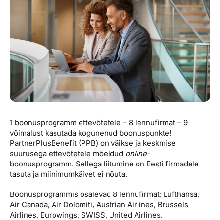
Reisitarvete e-pood
Meist
Kuldkaart
Ettevõttest, kontaktid, reisikonsultandi teenus, tule
Airalo eSIM
Platinum Club
tööle, uudised...
Reisija meelespea
Püsisoodustused
Ettevõttest
Boonuspunktid
Kontaktid
Reisikonsultandi teenus
Tule tööle
1 boonusprogramm ettevõtetele – 8 lennufirmat – 9
Uudised
võimalust kasutada kogunenud boonuspunkte!
PartnerPlusBenefit (PPB) on väikse ja keskmise
suurusega ettevõtetele mõeldud
online-
boonusprogramm. Sellega liitumine on Eesti firmadele
tasuta ja miinimumkäivet ei nõuta.
Boonusprogrammis osalevad 8 lennufirmat: Lufthansa,
Air Canada, Air Dolomiti, Austrian Airlines, Brussels
Airlines, Eurowings, SWISS, United Airlines.