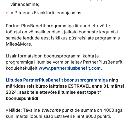
vähendamine;
VIP teenus Frankfurti lennujaamas.
PartnerPlusBenefit programmiga liitunud ettevõtte
töötajal on võimalik endiselt jätkata boonuste kogumist
samade lendude eest isiklikus püsireisijate programmis
Miles&More.
Lisainformatsioon boonusprogrammi kohta ja
programmiga liitumise vorm on leitav PartnerPlusBenefit
koduleheküljelt
www.partnerplusbenefit.com
.
Liitudes PartnerPlusBenefit boonusprogrammiga
ning
märkides reisibüroo lahtrisse ESTRAVEL enne 31. märtsi
2024, saab teie ettevõte liitumise eest topelt*
boonuspunktid!
*Näide: Tavaline
Welcome
punktide summa on 4000 aga
kuni märtsi lõpuni saab Estraveli klient 8000 punkti.