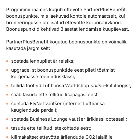
Programmi raames kogub ettevõte PartnerPlusBenefit
boonuspunkte, mis laekuvad kontole automaatselt, kui
broneeringusse on lisatud ettevõtte korporatiivkood.
Boonuspunktid kehtivad 3 aastat lendamise kuupäevast.
PartnerPlusBenefit kogutud boonuspunkte on võimalik
kasutada järgmiselt:
soetada lennupilet ärireisiks;
upgrade, st boonuspunktide eest pileti tõstmist
kõrgemasse teenindusklassi;
tellida tooteid Lufthansa Worldshop
online
-kataloogist;
saab tasuda ette tellitud lisapagasi eest;
soetada FlyNet vautšer (internet Lufthansa
kauglendude pardal);
soetada Business Lounge vautšer äriklassi ootesaali;
tasuda ette tellitud istekohtade eest;
kliimakaitse: ettevõtte ärilendude CO2 jalajälje