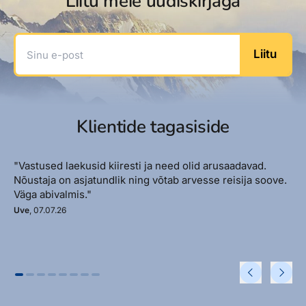
Liitu meie uudiskirjaga
Sinu e-post
Liitu
Klientide tagasiside
"Vastused laekusid kiiresti ja need olid arusaadavad.
Nõustaja on asjatundlik ning võtab arvesse reisija soove.
Väga abivalmis."
Uve
, 07.07.26