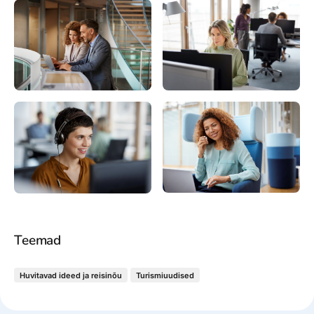
Teemad
Huvitavad ideed ja reisinõu
Turismiuudised