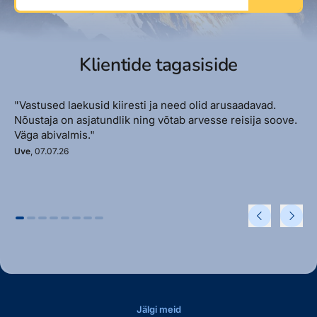
Klientide tagasiside
"Vastused laekusid kiiresti ja need olid arusaadavad.
Nõustaja on asjatundlik ning võtab arvesse reisija soove.
Väga abivalmis."
Uve
, 07.07.26
Jälgi meid