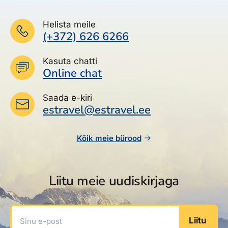
Helista meile
(+372) 626 6266
Kasuta chatti
Online chat
Saada e-kiri
estravel@estravel.ee
Kõik meie bürood
Liitu meie uudiskirjaga
Sinu e-post
Liitu