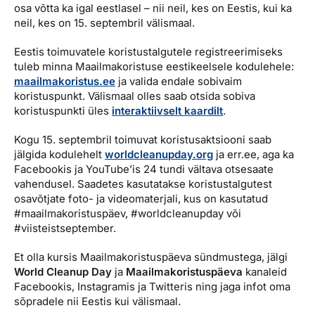
osa võtta ka igal eestlasel – nii neil, kes on Eestis, kui ka
neil, kes on 15. septembril välismaal.
Eestis toimuvatele koristustalgutele registreerimiseks
tuleb minna Maailmakoristuse eestikeelsele kodulehele:
maailmakoristus.ee
ja valida endale sobivaim
koristuspunkt. Välismaal olles saab otsida sobiva
koristuspunkti üles
interaktiivselt kaardilt
.
Kogu 15. septembril toimuvat koristusaktsiooni saab
jälgida kodulehelt
worldcleanupday.org
ja err.ee, aga ka
Facebookis ja YouTube’is 24 tundi vältava otsesaate
vahendusel. Saadetes kasutatakse koristustalgutest
osavõtjate foto- ja videomaterjali, kus on kasutatud
#maailmakoristuspäev, #worldcleanupday või
#viisteistseptember.
Et olla kursis Maailmakoristuspäeva sündmustega, jälgi
World Cleanup Day
ja
Maailmakoristuspäeva
kanaleid
Facebookis, Instagramis ja Twitteris ning jaga infot oma
sõpradele nii Eestis kui välismaal.