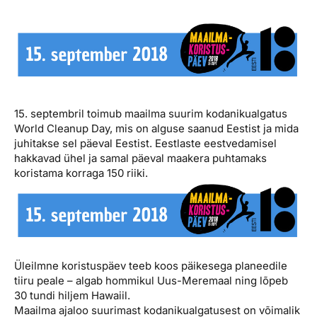
Reisitarvete e-pood
Meist
Kuldkaart
Ettevõttest, kontaktid, reisikonsultandi teenus, tule
Airalo eSIM
Platinum Club
tööle, uudised...
Reisija meelespea
Püsisoodustused
Ettevõttest
Boonuspunktid
Kontaktid
15. septembril toimub maailma suurim kodanikualgatus
World Cleanup Day, mis on alguse saanud Eestist ja mida
Reisikonsultandi teenus
juhitakse sel päeval Eestist. Eestlaste eestvedamisel
hakkavad ühel ja samal päeval maakera puhtamaks
Tule tööle
koristama korraga 150 riiki.
Uudised
Üleilmne koristuspäev teeb koos päikesega planeedile
tiiru peale – algab hommikul Uus-Meremaal ning lõpeb
30 tundi hiljem Hawaiil.
Maailma ajaloo suurimast kodanikualgatusest on võimalik