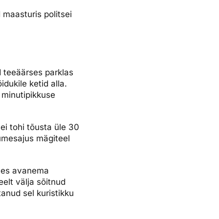
 maasturis politsei
d teeäärses parklas
ukile ketid alla.
 minutipikkuse
ei tohi tõusta üle 30
lumesajus mägiteel
e ees avanema
eelt välja sõitnud
tanud sel kuristikku