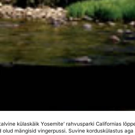
adtalvine külaskäik Yosemite’ rahvusparki Californias lõ
ud olud mängisid vingerpussi. Suvine korduskülastus aga 