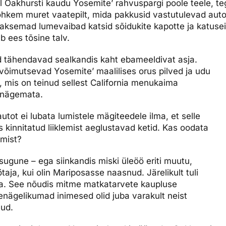
Oakhursti kaudu Yosemite’ rahvuspargi poole teele, teg
rohkem muret vaatepilt, mida pakkusid vastutulevad aut
paksemad lumevaibad katsid sõidukite kapotte ja katuseid
 ees tõsine talv.
 tähendavad sealkandis kaht ebameeldivat asja.
t võimutsevad Yosemite’ maalilises orus pilved ja udu
, mis on teinud sellest California menukaima
 nägemata.
autot ei lubata lumistele mägiteedele ilma, et selle
 kinnitatud liiklemist aeglustavad ketid. Kas oodata
mist?
gune – ega siinkandis miski üleöö eriti muutu,
ötaja, kui olin Mariposasse naasnud. Järelikult tuli
ida. See nõudis mitme matkatarvete kaupluse
tenägelikumad inimesed olid juba varakult neist
nud.