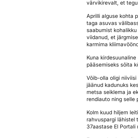
värvikirevalt, et te
Aprilli alguse kohta
taga asuvas välibasse
saabumist kohalikku h
viidanud, et järgmis
karmima kliimavöönd
Kuna kirdesuunaline o
pääsemiseks sõita kõ
Võib-olla oligi niivi
jäänud kadunuks kesk
metsa seiklema ja eks
rendiauto ning selle
Kolm kuud hiljem leit
rahvuspargi lähistel
37aastase El Portali