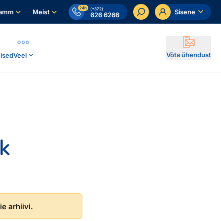
24h
(+372)
ramm
Meist
Sisene
626 6266
Võta ühendust
ised
Veel
rk
e arhiivi.