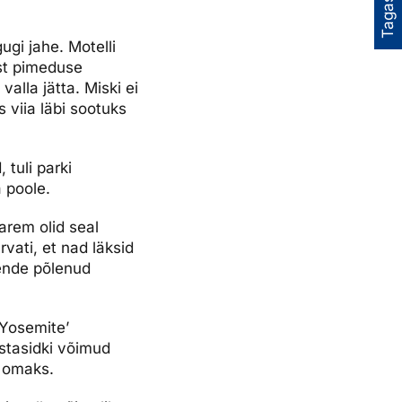
Tagasiside
gi jahe. Motelli
ast pimeduse
alla jätta. Miski ei
 viia läbi sootuks
 tuli parki
 poole.
varem olid seal
vati, et nad läksid
nende põlenud
 Yosemite’
istasidki võimud
d omaks.