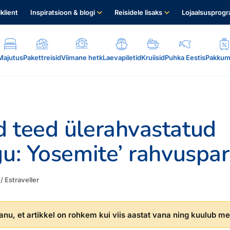
iklient
Inspiratsioon & blogi
Reisidele lisaks
Lojaalsusprog
Majutus
Pakettreisid
Viimane hetk
Laevapiletid
Kruiisid
Puhka Eestis
Pakkum
d teed ülerahvastatud
gu: Yosemite’ rahvuspa
.
t / Estraveller
nu, et artikkel on rohkem kui viis aastat vana ning kuulub mei