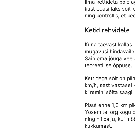
Ilma kettideta pole 
kust edasi läks sõit
ning kontrollis, et k
Ketid rehvidele
Kuna taevast kallas 
mugavusi hindavaile 
Sain oma jõuga veer
teoreetilise õppuse.
Kettidega sõit on pii
km/h, sest vastasel 
kiiremini sõita saagi.
Pisut enne 1,3 km pi
Yosemite’ org kogu om
ning nii palju, kui m
kukkumast.