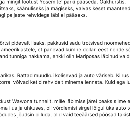
aga mingit lootust Yosemite’ parki pääseda. Oakhurstis,
 kitsaks, käänuliseks ja mägiseks, valvas keset maanteed
eegi paljaste rehvidega läbi ei pääseks.
lörtsi pidevalt lisaks, pakkusid sadu trotsivad noormehe
ameeriklastele, et panevad kümne dollari eest nende sõid
and tunniga hakkama, ehkki olin Mariposas läbinud vaid
narikas. Rattad muudkui kolisevad ja auto väriseb. Kiirus 
korral võivad ketid rehvidelt minema lennata. Kuid ega 
kkust Wawona tunnelit, mille läbimise järel peaks silm
a ilus ja uhkuses, oli võrdlemisi sirgel lõigul üks auto t
öödudes jõudsin piiluda, olid vaid teeäärsed põõsad takis