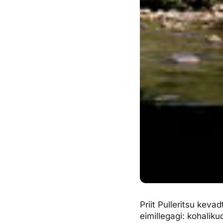
Priit Pulleritsu kev
eimillegagi: kohalik