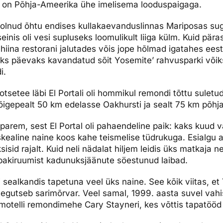
gu on Põhja-Ameerika ühe imelisema looduspaigaga.
 polnud õhtu endises kullakaevanduslinnas Mariposas sugu
inis oli vesi supluseks loomulikult liiga külm. Kuid pär
iina restorani jalutades võis jope hõlmad igatahes eest v
eks päevaks kavandatud sõit Yosemite’ rahvusparki võiks
i.
tsetee läbi El Portali oli hommikul remondi tõttu suletud,
igepealt 50 km edelasse Oakhursti ja sealt 75 km põhja
isi parem, sest El Portal oli pahaendeline paik: kaks kuud 
ealine naine koos kahe teismelise tüdrukuga. Esialgu ar
isid rajalt. Kuid neli nädalat hiljem leidis üks matkaja 
 pakiruumist kadunuksjäänute söestunud laibad.
i sealkandis tapetuna veel üks naine. See kõik viitas, et
 tegutseb sarimõrvar. Veel samal, 1999. aasta suvel vah
 motelli remondimehe Cary Stayneri, kes võttis tapatöö