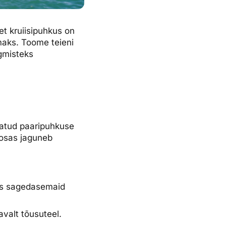
et kruiisipuhkus on
maks. Toome teieni
rgmisteks
ndatud paaripuhkuse
e osas jaguneb
 üks sagedasemaid
valt tõusuteel.