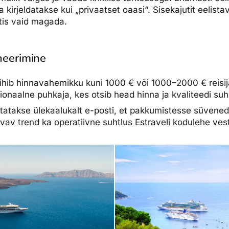
a kirjeldatakse kui „privaatset oaasi“. Sisekajutit eelist
tis vaid magada.
oneerimine
ihib hinnavahemikku kuni 1000 € või 1000–2000 € reisij
ionaalne puhkaja, kes otsib head hinna ja kvaliteedi suh
statakse ülekaalukalt e-posti, et pakkumistesse süvened
vav trend ka operatiivne suhtlus Estraveli kodulehe ves