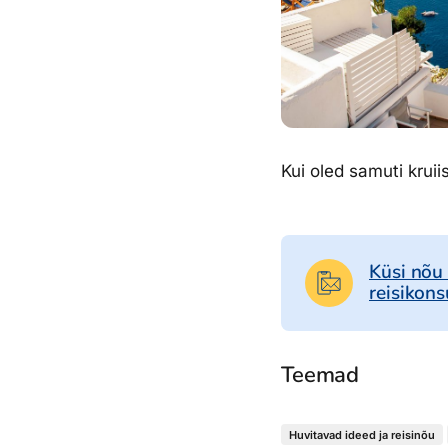
Kui oled samuti kruii
Küsi nõu
reisikons
Teemad
Huvitavad ideed ja reisinõu