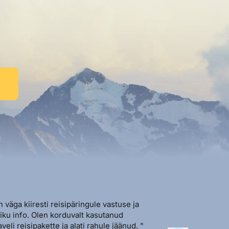
n väga kiiresti reisipäringule vastuse ja
"Sõbralik ja avat
liku info. Olen korduvalt kasutanud
vastutulek ja ki
aveli reisipakette ja alati rahule jäänud. "
soovi korral. "