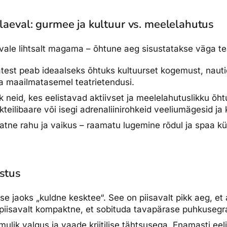
 laeval: gurmee ja kultuur vs. meelelahutus
evale lihtsalt magama – õhtune aeg sisustatakse väga tea
test peab ideaalseks õhtuks kultuurset kogemust, naut
a maailmatasemel teatrietendusi.
 neid, kes eelistavad aktiivset ja meelelahutuslikku õhtu
teilibaare või isegi adrenaliinirohkeid veeliumägesid ja 
atne rahu ja vaikus – raamatu lugemine rõdul ja spaa kü
stus
e jaoks „kuldne kesktee“. See on piisavalt pikk aeg, et a
id piisavalt kompaktne, et sobituda tavapärase puhkusegr
mulik valgus ja vaade kriitilise tähtsusega. Enamasti ee