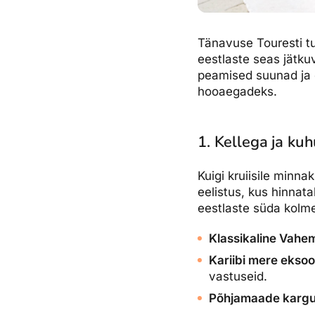
Tänavuse Touresti tu
eestlaste seas jätku
peamised suunad ja e
hooaegadeks.
1. Kellega ja ku
Kuigi kruiisile minn
eelistus, kus hinnat
eestlaste süda kolm
Klassikaline Vahem
Kariibi mere eksoo
vastuseid.
Põhjamaade kargu