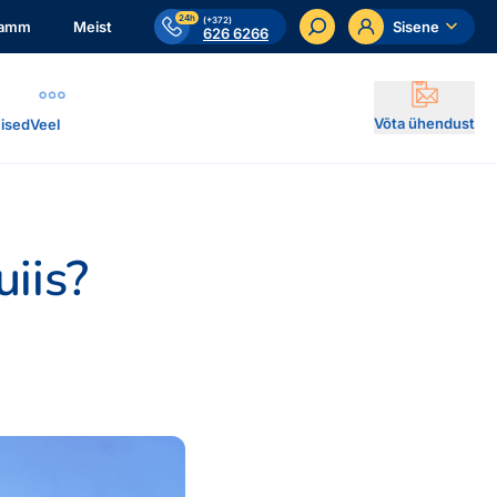
24h
(+372)
ramm
Meist
Sisene
626 6266
Võta ühendust
ised
Veel
uiis?