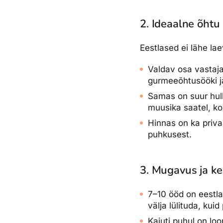
2. Ideaalne õhtu
Eestlased ei lähe la
Valdav osa vastaja
gurmeeõhtusööki j
Samas on suur hulk
muusika saatel, kok
Hinnas on ka priva
puhkusest.
3. Mugavus ja ke
7–10 ööd on eestlas
välja lülituda, ku
Kajuti puhul on loo