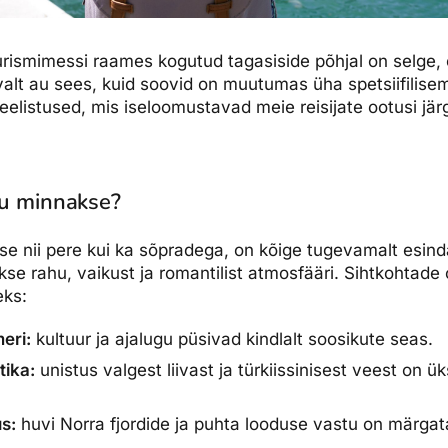
rismimessi raames kogutud tagasiside põhjal on selge, 
valt au sees, kuid soovid on muutumas üha spetsiifilise
elistused, mis iseloomustavad meie reisijate ootusi jä
hu minnakse?
akse nii pere kui ka sõpradega, on kõige tugevamalt esi
akse rahu, vaikust ja romantilist atmosfääri. Sihtkohtad
eks:
eri:
kultuur ja ajalugu püsivad kindlalt soosikute seas.
tika:
unistus valgest liivast ja türkiissinisest veest on
s:
huvi Norra fjordide ja puhta looduse vastu on märgata