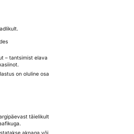
dlikult.
ides
t – tantsimist elava
kasiinot.
lastus on oluline osa
rgipäevast täielikult
aafikuga.
listatakse aknaga või