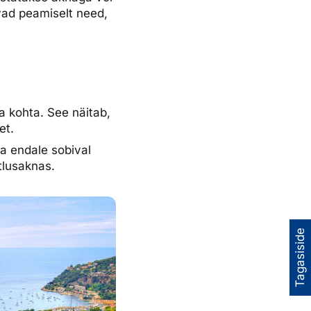
avad peamiselt need,
a kohta. See näitab,
et.
a endale sobival
tlusaknas.
Tagasiside