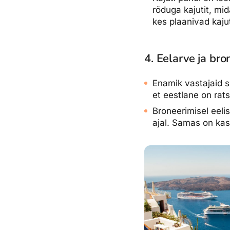
rõduga kajutit, mid
kes plaanivad kaju
4. Eelarve ja br
Enamik vastajaid s
et eestlane on rats
Broneerimisel eeli
ajal. Samas on kas