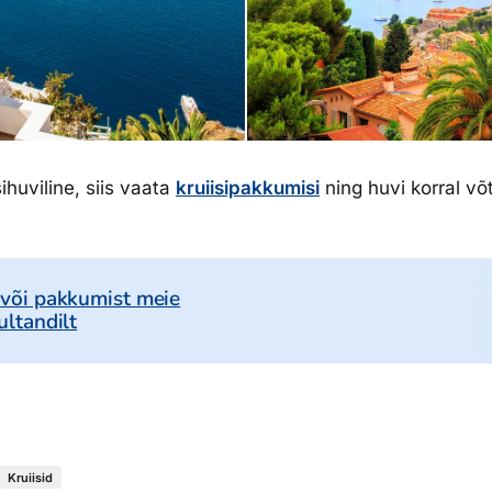
sihuviline, siis vaata
kruiisipakkumisi
ning huvi korral v
 või pakkumist meie
ultandilt
Kruiisid