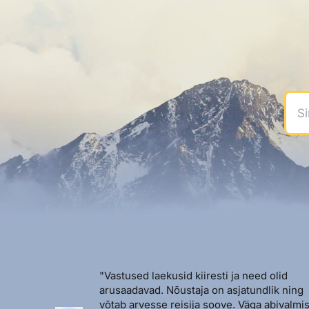
Sinu
"Vastused laekusid kiiresti ja need olid
arusaadavad. Nõustaja on asjatundlik ning
võtab arvesse reisija soove. Väga abivalmis