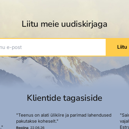
Liitu meie uudiskirjaga
 e-post
Liitu
Klientide tagasiside
"Teenus on alati ülikiire ja parimad lahendused
"Sai
pakutakse koheselt."
vaja
."
Estr
Regiina
, 22.06.26