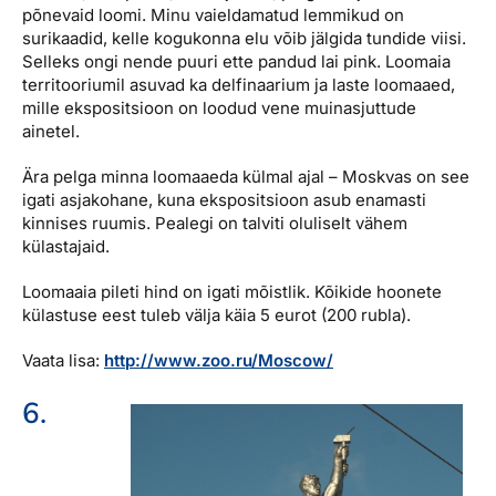
põnevaid loomi. Minu vaieldamatud lemmikud on
surikaadid, kelle kogukonna elu võib jälgida tundide viisi.
Selleks ongi nende puuri ette pandud lai pink. Loomaia
territooriumil asuvad ka delfinaarium ja laste loomaaed,
mille ekspositsioon on loodud vene muinasjuttude
ainetel.
Ära pelga minna loomaaeda külmal ajal – Moskvas on see
igati asjakohane, kuna ekspositsioon asub enamasti
kinnises ruumis. Pealegi on talviti oluliselt vähem
külastajaid.
Loomaaia pileti hind on igati mõistlik. Kõikide hoonete
külastuse eest tuleb välja käia 5 eurot (200 rubla).
Vaata lisa:
http://www.zoo.ru/Moscow/
6.