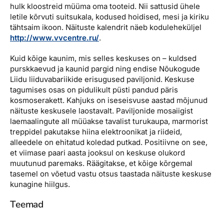
hulk kloostreid müüma oma tooteid. Nii sattusid ühele
letile kõrvuti suitsukala, kodused hoidised, mesi ja kiriku
tähtsaim ikoon. Näituste kalendrit näeb koduleheküljel
http://www.vvcentre.ru/
.
Kuid kõige kaunim, mis selles keskuses on – kuldsed
purskkaevud ja kaunid pargid ning endise Nõukogude
Liidu liiduvabariikide erisugused paviljonid. Keskuse
tagumises osas on pidulikult püsti pandud päris
kosmoserakett. Kahjuks on iseseisvuse aastad mõjunud
näituste keskusele laostavalt. Paviljonide mosaiigist
laemaalingute all müüakse tavalist turukaupa, marmorist
treppidel pakutakse hiina elektroonikat ja riideid,
alleedele on ehitatud koledad putkad. Positiivne on see,
et viimase paari aasta jooksul on keskuse olukord
muutunud paremaks. Räägitakse, et kõige kõrgemal
tasemel on võetud vastu otsus taastada näituste keskuse
kunagine hiilgus.
Teemad