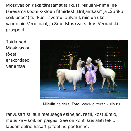
Moskvas on kaks tähtsamat tsirkust: Nikulini-nimeline
(seesama koomik-kloun filmidest „Briljantkäsi” ja „Šuriku
seiklused”) tsirkus Tsvetnoi bulvaril, mis on üks
vanemaid Venemaal, ja Suur Moskva tsirkus Vernadski
prospektil.
Tsirkused
Moskvas on
tõesti
erakordsed!
Venemaa
Nikulini tsirkus. Foto: www.circusnikulin.ru
rahvusartisti aunimetusega esinejad, režii, kostüümid,
muusika – kõik on paigas! See on koht, kus alati tekib
lapsemeelne hasart ja tõeline peotunne.