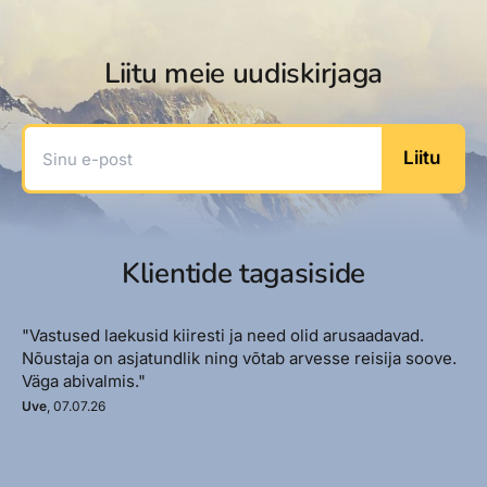
Liitu meie uudiskirjaga
Sinu e-post
Liitu
Klientide tagasiside
"Vastused laekusid kiiresti ja need olid arusaadavad.
Nõustaja on asjatundlik ning võtab arvesse reisija soove.
Väga abivalmis."
Uve
, 07.07.26