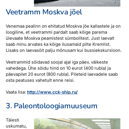
Veetramm Moskva jõel
Venemaa pealinn on ehitatud Moskva jõe kallastele ja on
loogiline, et veetrammi pardalt saab kõige parema
ülevaate Moskva peamistest sümbolitest. Just laevalt
saab minu arvates ka kõige ilusamaid pilte Kremlist.
Lisaks on laevasõit palju mõnusam kui bussiekskursioon.
Veetrammid sõidavad soojal ajal iga päev, väikeste
vahedega. Ühe sõidu hind on 10 eurot (400 rubla) ja
päevapilet 20 eurot (800 rubla). Pileteid laevadele saab
osta peatuses vahetult enne reisi.
Vaata lisa:
http://www.cck-ship.ru/
3. Paleontoloogiamuuseum
Täiesti
uskumatu,