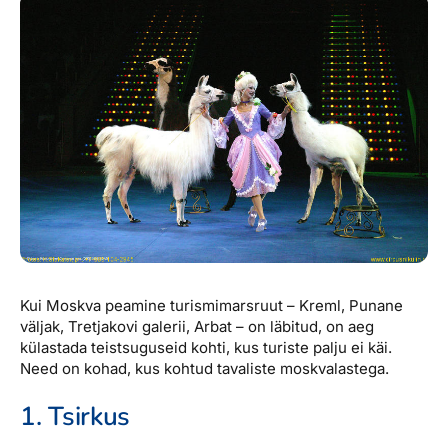
Reisitarvete e-pood
Meist
Kuldkaart
Ettevõttest, kontaktid, reisikonsultandi teenus, tule
Airalo eSIM
Platinum Club
tööle, uudised...
Reisija meelespea
Püsisoodustused
Ettevõttest
Boonuspunktid
Kontaktid
Reisikonsultandi teenus
Tule tööle
Uudised
Kui Moskva peamine turismimarsruut – Kreml, Punane
väljak, Tretjakovi galerii, Arbat – on läbitud, on aeg
külastada teistsuguseid kohti, kus turiste palju ei käi.
Need on kohad, kus kohtud tavaliste moskvalastega.
1. Tsirkus