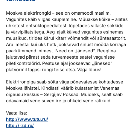
Moskva elektrirongid – see on omamoodi maailm.
Vagunites käib vilgas kauplemine. Müüakse kõike – alates
uhketest entsüklopeediatest, lõpetades villaste sokkide
ja värvipliiatsitega. Aeg-ajalt käivad vagunites esinemas
muusikud, tirides kärul kitarrivõimendit või süntesaatorit.
Ära imesta, kui üks hetk jooksevad sinust mööda korraga
paarkümmend inimest. Need on „jänesed”. Reeglina
jalutavad pärast seda turvameeste saatel vagunisse
piletikontrolörid. Peatuse ajal jooksevad „jänesed”
platvormil tagasi rongi teise otsa. Väga lõbus!
Elektrirongiga saab sõita väga põnevatesse kohtadesse
Moskva lähistel. Kindlasti väärib külastamist Venemaa
õigeusu keskus – Sergijev Possad. Muideks, sealt saab
odavamaid vene suveniire ja uhkeid vene rätikuid.
Vaata lisa:
http://www.tutu.ru/
http://rzd.ru/