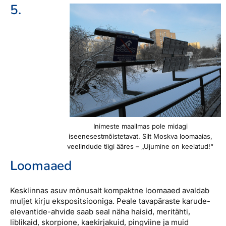
5.
Inimeste maailmas pole midagi
iseenesestmõistetavat. Silt Moskva loomaaias,
veelindude tiigi ääres – „Ujumine on keelatud!“
Loomaaed
Kesklinnas asuv mõnusalt kompaktne loomaaed avaldab
muljet kirju ekspositsiooniga. Peale tavapäraste karude-
elevantide-ahvide saab seal näha haisid, meritähti,
liblikaid, skorpione, kaekirjakuid, pingviine ja muid