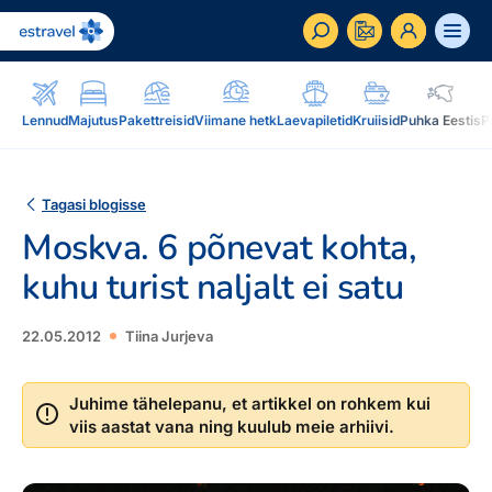
ET
RU
EN
Lennud
Majutus
Pakettreisid
Viimane hetk
Laevapiletid
Kruiisid
Puhka Eestis
P
Äriklient
Kuidas saada ärikliendiks, eelised, teenused...
Tagasi blogisse
Moskva. 6 põnevat kohta,
Inspiratsioon & blogi
Blogi, sihtkohad, podcastid, ajakiri, uudiskiri...
kuhu turist naljalt ei satu
Reisidele lisaks
Blogi
22.05.2012
Tiina Jurjeva
Järelmaks, Estraveli kinkekaart, Airalo eSim,
Sihtkohad
reisikaubad.ee...
Podcastid
Juhime tähelepanu, et artikkel on rohkem kui
viis aastat vana ning kuulub meie arhiivi.
Lojaalsusprogramm
Järelmaks
Uudiskiri
Boonuspunktid, Kuldkaart, Platinum kaart...
Estraveli kinkekaart
Reisiajakiri Traveller