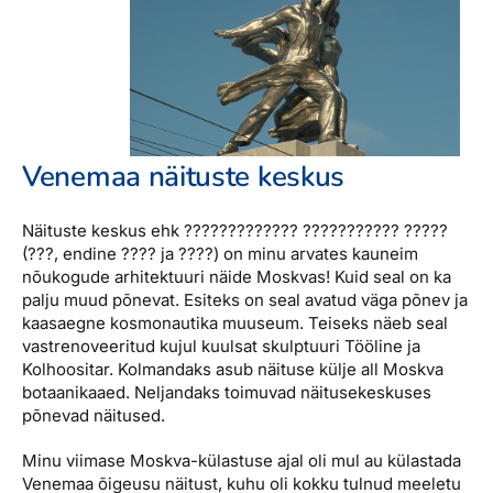
Venemaa näituste keskus
Näituste keskus ehk ????????????? ??????????? ?????
(???, endine ???? ja ????) on minu arvates kauneim
nõukogude arhitektuuri näide Moskvas! Kuid seal on ka
palju muud põnevat. Esiteks on seal avatud väga põnev ja
kaasaegne kosmonautika muuseum. Teiseks näeb seal
vastrenoveeritud kujul kuulsat skulptuuri Tööline ja
Kolhoositar. Kolmandaks asub näituse külje all Moskva
botaanikaaed. Neljandaks toimuvad näitusekeskuses
põnevad näitused.
Minu viimase Moskva-külastuse ajal oli mul au külastada
Venemaa õigeusu näitust, kuhu oli kokku tulnud meeletu