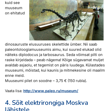
kuid see
muuseum
on ehitatud
dinosauruste elusuuruses skelettide ümber. Nii saab
paleontoloogiamuuseumis aimu, kui suured elukad olid
näiteks diplodocus ja tarbosaurus. Seda võimsat pilti on
raske kirjeldada – peab nägema! Kõige sügavamat muljet
avaldab asjaolu, et tegemist on päris luudega. Külastades
muuseumi, mõistad, kui kaunis ja mitmekesine oli maailm
enne meid.
Muuseumi pilet on soodne – 3,75 € (150 rubla).
Vaata lisa:
http://www.paleo.ru/museum/
4. Sõit elektrirongiga Moskva
lähistele