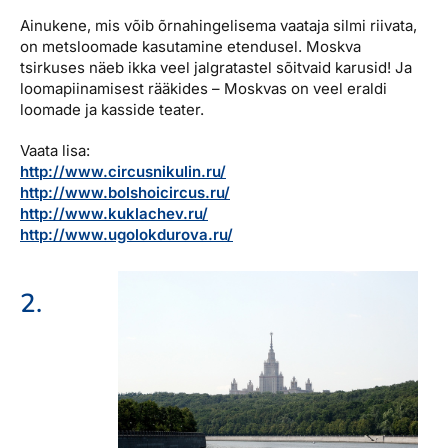
Ainukene, mis võib õrnahingelisema vaataja silmi riivata,
on metsloomade kasutamine etendusel. Moskva
tsirkuses näeb ikka veel jalgratastel sõitvaid karusid! Ja
loomapiinamisest rääkides – Moskvas on veel eraldi
loomade ja kasside teater.
Vaata lisa:
http://www.circusnikulin.ru/
http://www.bolshoicircus.ru/
http://www.kuklachev.ru/
http://www.ugolokdurova.ru/
2.