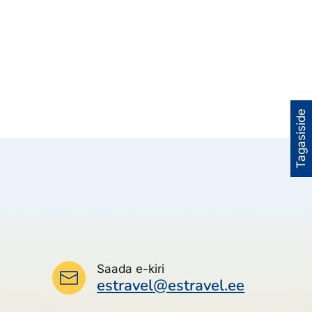
Tagasiside
Saada e-kiri
estravel@estravel.ee