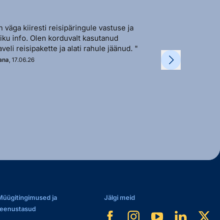
n väga kiiresti reisipäringule vastuse ja
"Sõbralik ja avat
liku info. Olen korduvalt kasutanud
vastutulek ja ki
aveli reisipakette ja alati rahule jäänud. "
soovi korral. "
ana
, 17.06.26
Kadi
, 11.06.26
Müügitingimused ja
Jälgi meid
teenustasud