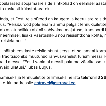
opulaarsed soojamaareiside sihtkohad on eelmisel aast
tu raskesti külastatavateks.
eda, et Eesti reisibürood on kaugete ja keeruliste reisi
us. “Reisibürood pole enam ammu pelgalt lennukipiletit
b asjatundlikku abi nii sobivaima majutuse, transpordi 
eerimisel, lisaks väärtuslikku nõu reisisihtkoha kohta, m
 reisielamusi.”
 näitab eestlaste reisilembust seegi, et sel aastal korr
a traditsiooniks muutunud rahvusvahelist turismimessi T
maid messe. “Eesti vanimal messil pakume väärikasse ik
vaid üllatusi,” lubas Lugus.
amiseks ja lennupiletite tellimiseks helista
telefonil 6 2
 e-kiri aadressile
estravel@estravel.ee
.