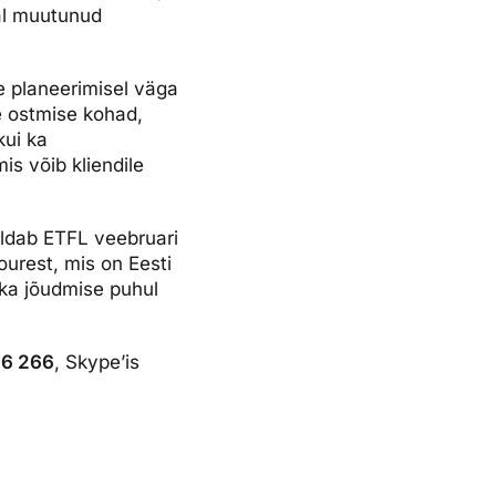
al muutunud
de planeerimisel väga
e ostmise kohad,
kui ka
is võib kliendile
aldab ETFL veebruari
ourest, mis on Eesti
ka jõudmise puhul
66 266
, Skype’is