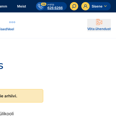
24h
(+372)
ramm
Meist
Sisene
626 6266
Võta ühendust
ised
Veel
s
e arhiivi.
likooli