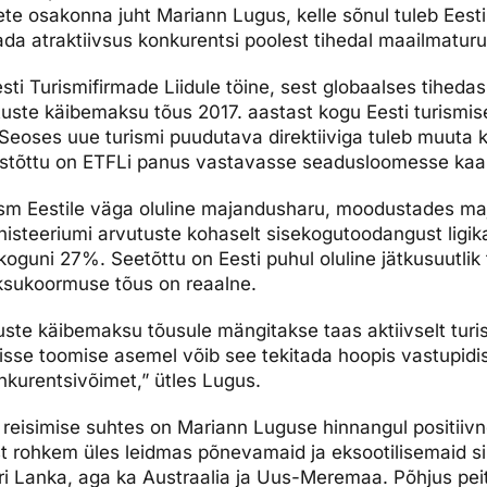
te osakonna juht Mariann Lugus, kelle sõnul tuleb Eesti t
dised...
ada atraktiivsus konkurentsi poolest tihedal maailmaturu
sti Turismifirmade Liidule töine, sest globaalses tiheda
ste käibemaksu tõus 2017. aastast kogu Eesti turismisek
“Seoses uue turismi puudutava direktiiviga tuleb muuta
mistõttu on ETFLi panus vastavasse seadusloomesse kaa
ism Eestile väga oluline majandusharu, moodustades ma
isteeriumi arvutuste kohaselt sisekogutoodangust ligi
koguni 27%. Seetõttu on Eesti puhul oluline jätkusuutli
ksukoormuse tõus on reaalne.
uste käibemaksu tõusule mängitakse taas aktiivselt tur
 sisse toomise asemel võib see tekitada hoopis vastupidis
kurentsivõimet,” ütles Lugus.
 reisimise suhtes on Mariann Luguse hinnangul positiivn
est rohkem üles leidmas põnevamaid ja eksootilisemaid si
ri Lanka, aga ka Austraalia ja Uus-Meremaa. Põhjus peit