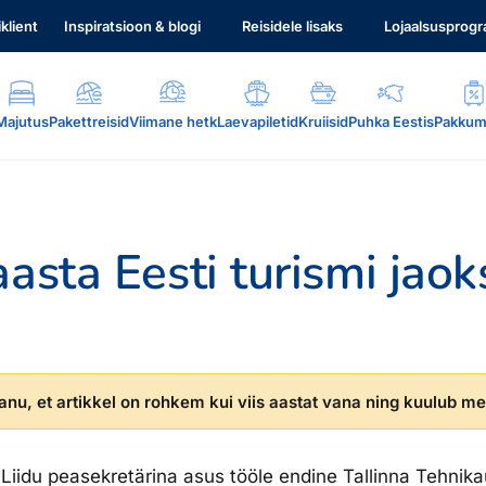
iklient
Inspiratsioon & blogi
Reisidele lisaks
Lojaalsusprog
Majutus
Pakettreisid
Viimane hetk
Laevapiletid
Kruiisid
Puhka Eestis
Pakkum
aasta Eesti turismi jaok
.
nu, et artikkel on rohkem kui viis aastat vana ning kuulub mei
Liidu peasekretärina asus tööle endine Tallinna Tehnikaü