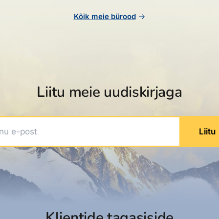
Kõik meie bürood
Liitu meie uudiskirjaga
 e-post
Liitu
Klientide tagasiside