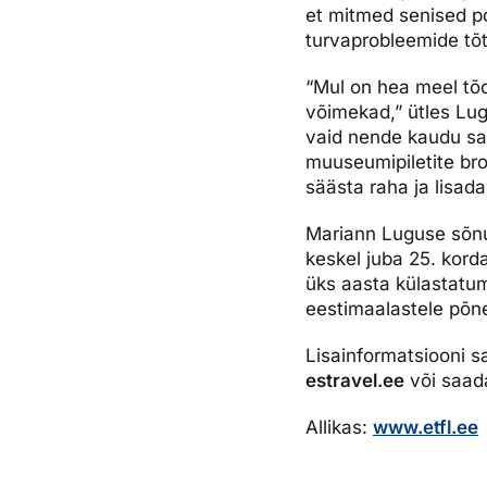
et mitmed senised p
turvaprobleemide tõt
“Mul on hea meel tõd
võimekad,” ütles Lug
vaid nende kaudu saa
muuseumipiletite bron
säästa raha ja lisada
Mariann Luguse sõnul
keskel juba 25. kord
üks aasta külastatu
eestimaalastele põne
Lisainformatsiooni sa
estravel.ee
või saada
Allikas:
www.etfl.ee