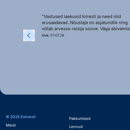
"Vastused laekusid kiiresti ja need olid
arusaadavad. Nõustaja on asjatundlik ning
võtab arvesse reisija soove. Väga abivalmis
Uve
, 07.07.26
© 2025 Estravel
Pakkumised
Meist
Lennud