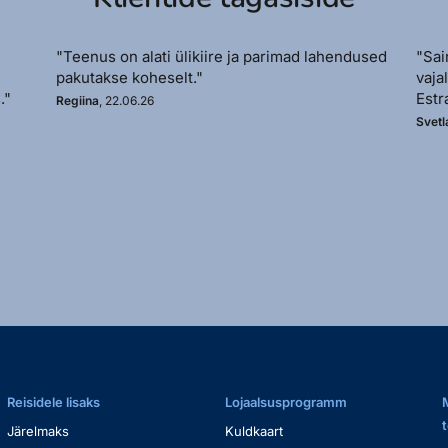
"Teenus on alati ülikiire ja parimad lahendused
"Sai
pakutakse koheselt."
vaja
."
Estr
Regiina
, 22.06.26
Svetl
Reisidele lisaks
Lojaalsusprogramm
Järelmaks
Kuldkaart