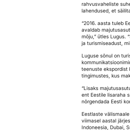
rahvusvaheliste suhe
Ettevõttest, kontaktid, reisikonsultandi teenus, tule tööle, uu
Airalo eSIM
Platinum Club
lahendused, et säilit
Reisija meelespea
Püsisoodustused
Ettevõttest
“2016. aasta tuleb Ee
avaldab majutusasutu
Boonuspunktid
Kontaktid
mõju,” ütles Lugus. 
Reisikonsultandi teenus
ja turismiseadust, 
Tule tööle
Luguse sõnul on tur
kommunikatsioonimin
Uudised
teenuste ekspordist 
tingimustes, kus ma
“Lisaks majutusasut
ent Eestile lisaraha
nõrgendada Eesti kon
Eestlaste välismaale
viimasel aastal järj
Indoneesia, Dubai, S