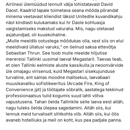
Airlinesi ülemüüdud lennult välja lohistatavast David
Daost. Kaadrid tapale toimetava seana mööda põrandat
minema veetavast kliendist läksid Unitedile kuvandikahju
näol kindlasti kulukamaks kui hr Daole kohtuasja
vaigistamiseks makstud valuraha. Mis, nagu oletavad
asjatundjad, oli kuuekohaline.
„Mulle meeldib ootustega mõõdukas olla, sest siis on elul
meeldivaid üllatusi varuks,“ on öelnud saksa ettevõtja
Sebastian Thrun. See toob mulle meelde hiljutise
merereisi Tallinki uusimal laeval Megastaril. Taevas teab,
et olen Tallinki eelmiste aluste kassikulla ja neoonvärvide
üle omajagu virisenud, kuid Megastari sisekujunduse
turvaline, ent samas moodne maitsekus, laevabaari
muusikavaliku sofistikeeritus (Arcade Fire, King of
Convenience jpt) ja töötajate sõbralik, aastatega tekkinud
professionaalsus tulid kogumis suud lahti võtva
vapustusena. Tahan öelda Tallinkile selle laeva eest aitäh,
nagu tuleks öelda ülepea sagedamini. Aitäh siis, kui
lennuk meid turvaliselt sihtkohta viib. Aitäh siis, kui öös
avaneb hotelliuks ja meil on koht, kus pea padjale panna.