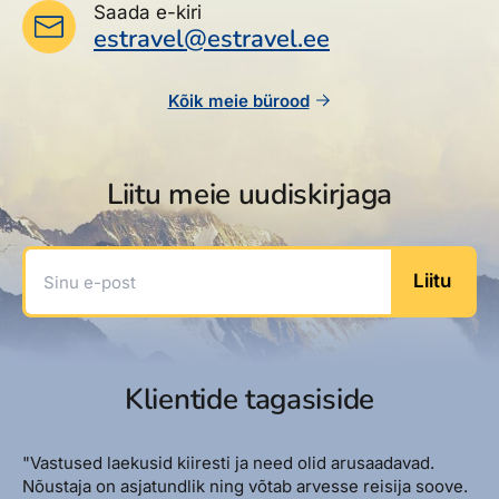
Saada e-kiri
estravel@estravel.ee
Kõik meie bürood
Liitu meie uudiskirjaga
Sinu e-post
Liitu
Klientide tagasiside
"Vastused laekusid kiiresti ja need olid arusaadavad.
Nõustaja on asjatundlik ning võtab arvesse reisija soove.