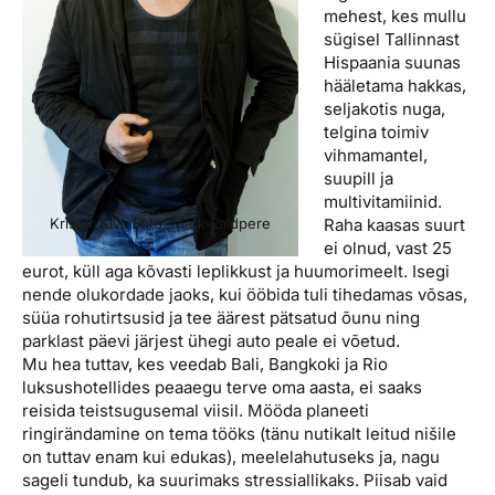
mehest, kes mullu
sügisel Tallinnast
Hispaania suunas
hääletama hakkas,
seljakotis nuga,
telgina toimiv
vihmamantel,
suupill ja
multivitamiinid.
Krister Kivi. Foto: Mark Raidpere
Raha kaasas suurt
ei olnud, vast 25
eurot, küll aga kõvasti leplikkust ja huumorimeelt. Isegi
nende olukordade jaoks, kui ööbida tuli tihedamas võsas,
süüa rohutirtsusid ja tee äärest pätsatud õunu ning
parklast päevi järjest ühegi auto peale ei võetud.
Mu hea tuttav, kes veedab Bali, Bangkoki ja Rio
luksushotellides peaaegu terve oma aasta, ei saaks
reisida teistsugusemal viisil. Mööda planeeti
ringirändamine on tema tööks (tänu nutikalt leitud nišile
on tuttav enam kui edukas), meelelahutuseks ja, nagu
sageli tundub, ka suurimaks stressiallikaks. Piisab vaid