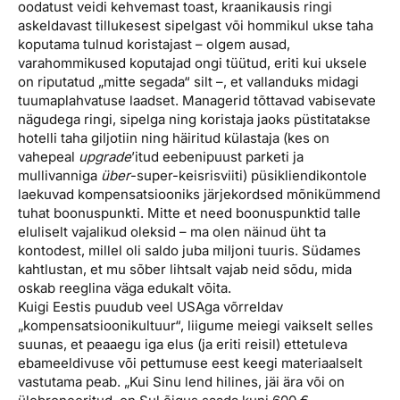
oodatust veidi kehvemast toast, kraanikausis ringi
askeldavast tillukesest sipelgast või hommikul ukse taha
koputama tulnud koristajast – olgem ausad,
varahommikused koputajad ongi tüütud, eriti kui uksele
on riputatud „mitte segada“ silt –, et vallanduks midagi
tuumaplahvatuse laadset. Managerid tõttavad vabisevate
nägudega ringi, sipelga ning koristaja jaoks püstitatakse
hotelli taha giljotiin ning häiritud külastaja (kes on
vahepeal
upgrade
’itud eebenipuust parketi ja
mullivanniga
über
-super-keisrisviiti) püsikliendikontole
laekuvad kompensatsiooniks järjekordsed mõnikümmend
tuhat boonuspunkti. Mitte et need boonuspunktid talle
eluliselt vajalikud oleksid – ma olen näinud üht ta
kontodest, millel oli saldo juba miljoni tuuris. Südames
kahtlustan, et mu sõber lihtsalt vajab neid sõdu, mida
oskab reeglina väga edukalt võita.
Kuigi Eestis puudub veel USAga võrreldav
„kompensatsioonikultuur“, liigume meiegi vaikselt selles
suunas, et peaaegu iga elus (ja eriti reisil) ettetuleva
ebameeldivuse või pettumuse eest keegi materiaalselt
vastutama peab. „Kui Sinu lend hilines, jäi ära või on