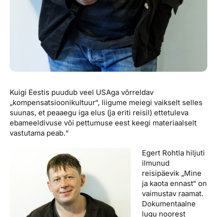
Kuigi Eestis puudub veel USAga võrreldav
„kompensatsioonikultuur“, liigume meiegi vaikselt selles
suunas, et peaaegu iga elus (ja eriti reisil) ettetuleva
ebameeldivuse või pettumuse eest keegi materiaalselt
vastutama peab.“
Egert Rohtla hiljuti
ilmunud
reisipäevik „Mine
ja kaota ennast“ on
vaimustav raamat.
Dokumentaalne
lugu noorest