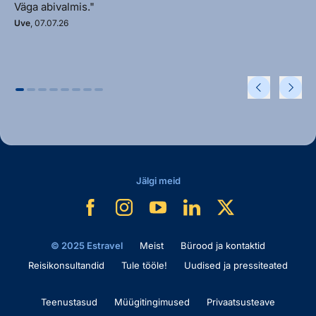
Väga abivalmis."
Uve
, 07.07.26
Jälgi meid
© 2025 Estravel
Meist
Bürood ja kontaktid
Reisikonsultandid
Tule tööle!
Uudised ja pressiteated
Teenustasud
Müügitingimused
Privaatsusteave