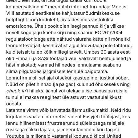
ülebroneeritud, on Sul õigus saada kuni 600 €
kompensatsiooni,“ meenutab internetiturundaja Meelis
Villi asutatud eestikeelse kahjutasunõudmiskeskuse
helpflight.com koduleht, äratades mus vastolulisi
emotsioone. Ühelt poolt olen isegi pannud kirja väikse
novellikogu jagu kaebekirju ning saanud EC 261/2004
regulatsioonidega ette nähtud valuraha kätte nii mõneltki
lennuettevõtjalt, kes hüvitist algul loovutada pole tahtnud,
kuid teisalt tuleb kõik millegi arvelt. Umbes 20 aasta eest
olid Finnairi ja SASi töötajad veel valdavalt heatujulised ja
hästimakstud; varmad hilinedes lennujaama saabunu
silma pilgutades järgmisele lennule paigutama.
Lennufirma oli sel ajal otsekui kaasteeline, justkui sõber.
Nüüd on piletihinnad (ja palgad) kulunud õhukeseks ning
check-in
’i hiljaks jäänul või ülekaalulise pagasiga reisile
tulnul ei maksa reeglitest üle astuvat vastutulelikkust
oodata.
Latentne vimm võib lahvatada äärmuslikumaltki. Neid ridu
kirjutades vaatan internetist videot Easyjeti töötajast, kes
lennu hilinemisest frustreerunud sülelapsega reisijale
rusikaga näkku lajatab, ja meenutan mõni kuu tagasi
Youtube’is miljoneid vaatamisi kogunud klippi United