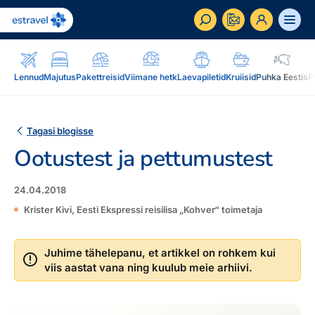
ET
RU
EN
Lennud
Majutus
Pakettreisid
Viimane hetk
Laevapiletid
Kruiisid
Puhka Eestis
P
Äriklient
Kuidas saada ärikliendiks, eelised, teenused...
Tagasi blogisse
Ootustest ja pettumustest
Inspiratsioon & blogi
Blogi, sihtkohad, podcastid, ajakiri, uudiskiri...
24.04.2018
Reisidele lisaks
Blogi
Krister Kivi, Eesti Ekspressi reisilisa „Kohver“ toimetaja
Järelmaks, Estraveli kinkekaart, Airalo eSim,
Sihtkohad
reisikaubad.ee...
Juhime tähelepanu, et artikkel on rohkem kui
Podcastid
viis aastat vana ning kuulub meie arhiivi.
Lojaalsusprogramm
Järelmaks
Uudiskiri
Boonuspunktid, Kuldkaart, Platinum kaart...
Estraveli kinkekaart
Reisiajakiri Traveller