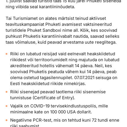
1. juulist saavad turistid taas 15 kuu järel Phuketi siseneda
Reisitarvete e-pood
Meist
Kuldkaart
ning viibida seal karantiininõudeta.
Ettevõttest, kontaktid, reisikonsultandi teenus, tule
Airalo eSIM
Platinum Club
tööle, uudised...
Tai Turismiamet on alates märtsist teinud aktiivset
teavituskampaaniat Phuketi avamisest vaktsineeritud
Reisija meelespea
Püsisoodustused
turistidele Phuket Sandboxi nime all. Kõik, kes soovivad
Ettevõttest
puhkust Phuketis karantiinivabalt nautida, saavad selleks
Boonuspunktid
taas võimaluse, kuid peavad arvestama uute reeglitega.
Kontaktid
Reisikonsultandi teenus
Riiki on lubatud reisijad vaid eelnevalt heakskiidetud
riikidest või territooriumidelt ning majutuda on lubatud
Tule tööle
akrediteeritud hotellis vähemalt 14 päeva. Neil, kes
soovivad Phuketis peatuda vähem kui 14 päeva, peab
Uudised
olema ostetud tagasilennupilet. 07.07.2021 seisuga on
Eesti heakskiidetud riikide nimekirjas.
Riiki sisenejad peavad taotlema riiki sisenemise
tunnistuse (Certificate of Entry).
Vajalik on COVID-19 tervisekindlustuspoliis, mille
minimaalne kate on 100 000 USA dollarit.
Negatiivne PCR-test, mis on tehtud kuni 72 tundi enne
riiki saabumist.