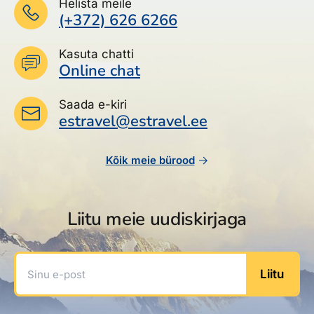
Helista meile
(+372) 626 6266
Kasuta chatti
Online chat
Saada e-kiri
estravel@estravel.ee
Kõik meie bürood
Liitu meie uudiskirjaga
Sinu e-post
Liitu