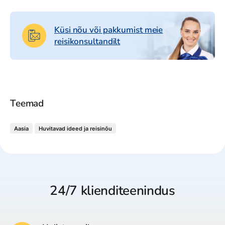
Küsi nõu või pakkumist meie
reisikonsultandilt
Teemad
Aasia
Huvitavad ideed ja reisinõu
24/7 klienditeenindus