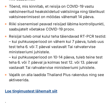
Tõend, mis kinnitab, et reisija on COVID-19 vastu
vaktsineeritud heakskiidetud vaktsiiniga ning täielikust
vaktsineerimisest on möödas vähemalt 14 päeva.
Riiki sisenemisel peavad reisijad läbima kontrollpunkti,
saabujatelt võetakse COVID-19 proov.
Reisijal tuleb omal kulul teha täiendavad RT-PCR testid:
– kui puhkuseperiood on vähem kui 7 päeva, tuleb uus
test teha 6. või 7. päeval vastavalt Tai rahvatervise
ministeeriumi juhistele.
– kui puhkuseperiood on 10-14 päeva, tuleb teine test
teha 6. või 7. päeval ja kolmas test 12. või 13. päeval
vastavalt Tai rahvatervise ministeeriumi juhistele.
Vajalik on alla laadida Thailand Plus rakendus ning see
aktiveerida.
Loe tingimustest lähemalt siit
.