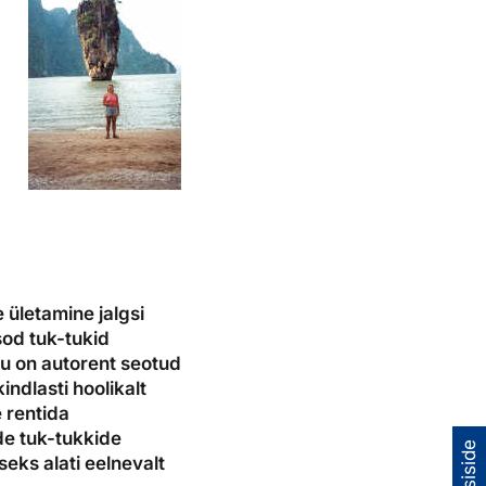
e ületamine jalgsi
od tuk-tukid
tu on autorent seotud
indlasti hoolikalt
e rentida
de tuk-tukkide
eks alati eelnevalt