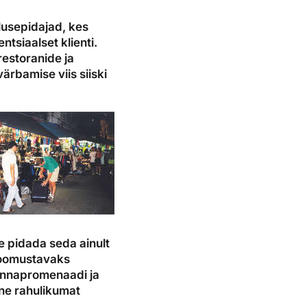
lusepidajad, kes
tsiaalset klienti.
restoranide ja
ärbamise viis siiski
ge pidada seda ainult
eloomustavaks
annapromenaadi ja
ane rahulikumat