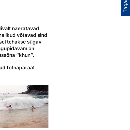
Tagasiside
divalt naeratavad.
ohalikud võtavad sind
tusel tehakse sügav
lugupidavam on
kussõna “khun”.
nud fotoaparaat