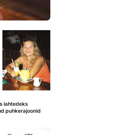
ks lahtedeks
nud puhkerajoonid