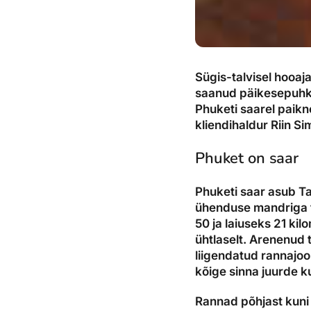
Sügis-talvisel hooaj
saanud päikesepuhkus
Phuketi saarel paikne
kliendihaldur Riin Sim
Phuket on saar
Phuketi saar asub T
ühenduse mandriga t
50 ja laiuseks 21 ki
ühtlaselt. Arenenud 
liigendatud rannajo
kõige sinna juurde k
Rannad põhjast kuni 