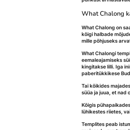
What Chalong k
What Chalong on saar
kõigi halbade mõjude
mille põhjuseks arva
What Chalongi templi
eemaleajamiseks süü
kingitakse lilli. Iga
paberitükkikese Budd
Tai kõikides majade
süüa ja juua, et nad 
Kõigis pühapaikades t
lühikestes riietes, 
Templites peab istum