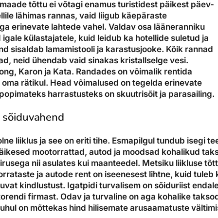
maade tõttu ei võtagi enamus turistidest päikest päev-
llile lähimas rannas, vaid liigub käepäraste
ga erinevate lahtede vahel. Valdav osa lääneranniku
gale külastajatele, kuid leidub ka hotellide suletud ja
hind sisaldab lamamistooli ja karastusjooke. Kõik rannad
, neid ühendab vaid sinakas kristallselge vesi.
ong, Karon ja Kata. Randades on võimalik rentida
a oma rätikul. Head võimalused on tegelda erinevate
opimateks harrastusteks on skuutrisõit ja parasailing.
m sõiduvahend
e liiklus ja see on eriti tihe. Esmapilgul tundub isegi te
väikesed mootorrattad, autod ja moodsad kohalikud taks
irusega nii asulates kui maanteedel. Metsiku liikluse tõt
rrataste ja autode rent on iseenesest lihtne, kuid tuleb k
uvat kindlustust. Igatpidi turvalisem on sõiduriist endal
orendi firmast. Odav ja turvaline on aga kohalike takso
hul on mõttekas hind hilisemate arusaamatuste vältimis