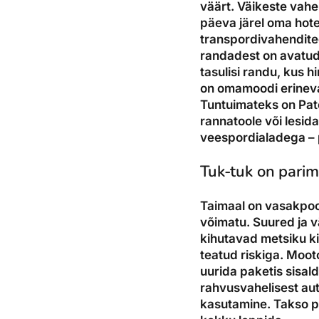
väärt. Väikeste vahe
päeva järel oma hote
transpordivahendite
randadest on avatud i
tasulisi randu, kus 
on omamoodi erinevad
Tuntuimateks on Pat
rannatoole või lesid
veespordialadega – p
Tuk-tuk on pari
Taimaal on vasakpooln
võimatu. Suured ja 
kihutavad metsiku ki
teatud riskiga. Mooto
uurida paketis sisald
rahvusvahelisest aut
kasutamine. Takso pu