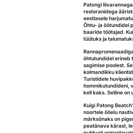
Patongi liivarannaga
restoranidega ääris
eestlasele harjumatu
Õhtu- ja öötundidel 
baaride töötajad. Kui
tüütuks ja talumatu
Rannapromenaadiga r
õhtutundidel erineb 
sagimise poolest. Se
kolmandikku klienti
Turistidele huvipak
hommikutundideni, va
kell kaks. Selline on 
Kuigi Patong Beatch’i
noortele ööelu nauti
märksõnaks on pigem
peatänava kärast, le
puhkust armastavale 