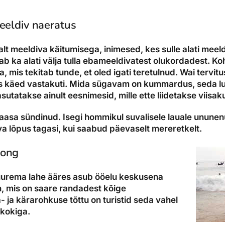
eeldiv naeratus
lt meeldiva käitumisega, inimesed, kes sulle alati meel
ab ka alati välja tulla ebameeldivatest olukordadest. K
, mis tekitab tunde, et oled igati teretulnud. Wai tervi
 käed vastakuti. Mida sügavam on kummardus, seda 
asutatakse ainult eesnimesid, mille ette liidetakse viisa
kaasa sündinud. Isegi hommikul suvalisele lauale unune
va lõpus tagasi, kui saabud päevaselt mereretkelt.
tong
urema lahe ääres asub ööelu keskusena
, mis on saare randadest kõige
ja kärarohkuse tõttu on turistid seda vahel
gkokiga.