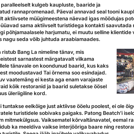
 paralleelselt kulgeb kaupluste, baaride ja
tatud rannapromenaad. Päeval annavad seal tooni kaup
lt aktiivsete müügimeestena näevad igas möödujas poten
püüavad sama aktiivselt turistidega kontakti saavutada 
gi põhjamaalasele harjumatu, ei muutu selline klientide v
ks nagu seda võib juhtuda araabiamaades.
istub Bang La nimeline tänav, mis
teistest sarnastest märgatavalt vilkama
llele tänavale on koondunud baarid, kus kaks
dest moodustavad Tai õrnema soo esindajad.
kuv vaatemäng ei kesta aga enam varajaste
id kõik restoranid ja baarid suletakse öösel
uus üleriigiline kord.
 tuntakse eelkõige just aktiivse ööelu poolest, ei ole õi
vatele turistidele sobivaks paigaks. Patong Beatch’i is
 mitmekülgsus. Vaiksematel kõrvaltänavatel, eemal r
idub ka meeldiva vaikse interjööriga baare ning restor
turistile. Seega jääb igaühele valikuvabadus.