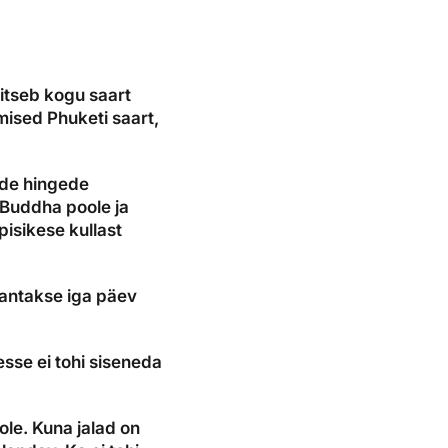
itseb kogu saart
mised Phuketi saart,
ade hingede
 Buddha poole ja
pisikese kullast
 antakse iga päev
esse ei tohi siseneda
ole. Kuna jalad on