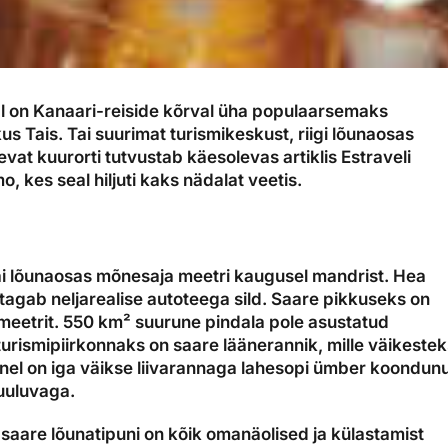
al on Kanaari-reiside kõrval üha populaarsemaks
 Tais. Tai suurimat turismikeskust, riigi lõunaosas
vat kuurorti tutvustab käesolevas artiklis Estraveli
o, kes seal hiljuti kaks nädalat veetis.
ai lõunaosas mõnesaja meetri kaugusel mandrist. Hea
agab neljarealise autoteega sild. Saare pikkuseks on
lomeetrit. 550 km² suurune pindala pole asustatud
turismipiirkonnaks on saare läänerannik, mille väikeste
onel on iga väikse liivarannaga lahesopi ümber koondu
uuluvaga.
saare lõunatipuni on kõik omanäolised ja külastamist