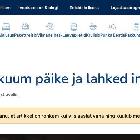
iklient
Inspiratsioon & blogi
Reisidele lisaks
Lojaalsusprog
Majutus
Pakettreisid
Viimane hetk
Laevapiletid
Kruiisid
Puhka Eestis
Pakkum
kuum päike ja lahked 
Estraveller
.
nu, et artikkel on rohkem kui viis aastat vana ning kuulub mei