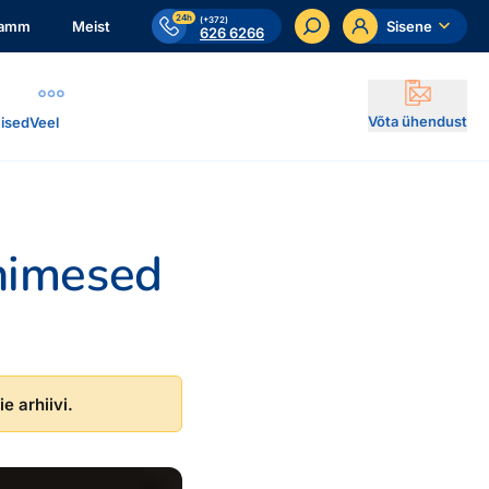
24h
(+372)
ramm
Meist
Sisene
626 6266
Võta ühendust
ised
Veel
inimesed
e arhiivi.