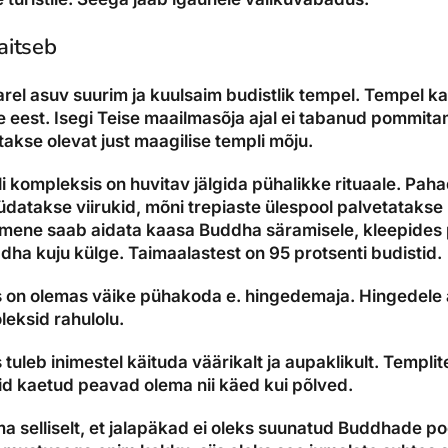
aitseb
el asuv suurim ja kuulsaim budistlik tempel. Tempel ka
 eest. Isegi Teise maailmasõja ajal ei tabanud pommita
takse olevat just maagilise templi mõju.
 kompleksis on huvitav jälgida pühalikke rituaale. Pah
datakse viirukid, mõni trepiaste ülespool palvetatakse
 inimene saab aidata kaasa Buddha säramisele, kleepides 
ha kuju külge. Taimaalastest on 95 protsenti budistid.
s on olemas väike pühakoda e. hingedemaja. Hingedele
oleksid rahulolu.
uleb inimestel käituda väärikalt ja aupaklikult. Templit
vaid kaetud peavad olema nii käed kui põlved.
a selliselt, et jalapäkad ei oleks suunatud Buddhade po