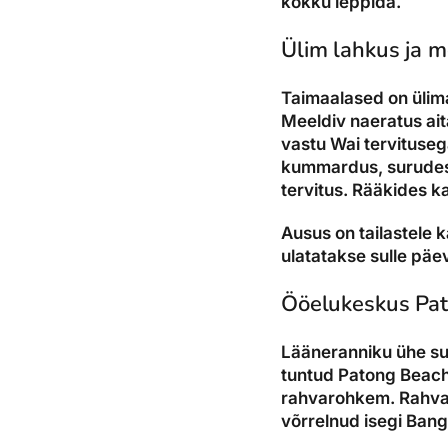
kokku leppida.
Ülim lahkus ja m
Taimaalased on ülima
Meeldiv naeratus ait
vastu Wai tervitusega
kummardus, surudes
tervitus. Rääkides k
Ausus on tailastele 
ulatatakse sulle päe
Ööelukeskus Pa
Lääneranniku ühe su
tuntud Patong Beach
rahvarohkem. Rahva- 
võrrelnud isegi Ban