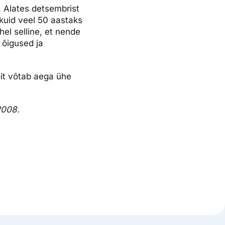
. Alates detsembrist
 kuid veel 50 aastaks
hel selline, et nende
 õigused ja
õit võtab aega ühe
2008.