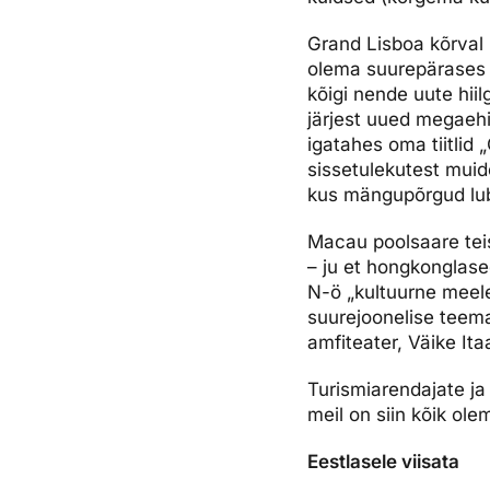
Grand Lisboa kõrval k
olema suurepärases 
kõigi nende uute hii
järjest uued megaehi
igatahes oma tiitlid 
sissetulekutest mui
kus mängupõrgud lu
Macau poolsaare tei
– ju et hongkonglas
N-ö „kultuurne meele
suurejoonelise teema
amfiteater, Väike Ita
Turismiarendajate ja
meil on siin kõik ol
Eestlasele viisata