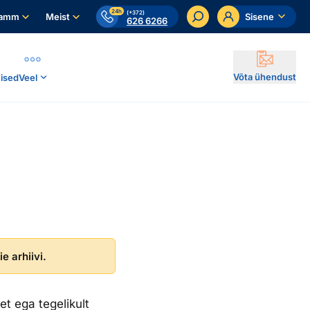
24h
(+372)
ramm
Meist
Sisene
626 6266
Võta ühendust
ised
Veel
e arhiivi.
et ega tegelikult