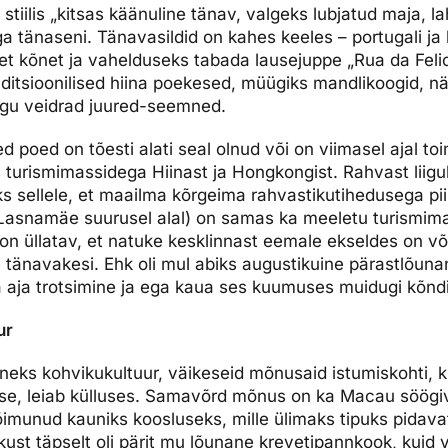
tiilis „kitsas käänuline tänav, valgeks lubjatud maja, l
a tänaseni. Tänavasildid on kahes keeles – portugali ja
set kõnet ja vahelduseks tabada lausejuppe „Rua da Fel
aditsioonilised hiina poekesed, müügiks mandlikoogid, n
sugu veidrad juured-seemned.
d poed on tõesti alati seal olnud või on viimasel ajal t
 turismimassidega Hiinast ja Hongkongist. Rahvast liig
ks sellele, et maailma kõrgeima rahvastikutihedusega pii
 Lasnamäe suurusel alal) on samas ka meeletu turismima
ki on üllatav, et natuke kesklinnast eemale ekseldes on v
tänavakesi. Ehk oli mul abiks augustikuine pärastlõunan
sta aja trotsimine ja ega kaua ses kuumuses muidugi kõnd
ur
eks kohvikukultuur, väikeseid mõnusaid istumiskohti, kus
e, leiab külluses. Samavõrd mõnus on ka Macau söögival
imunud kauniks koosluseks, mille ülimaks tipuks pidav
 kust täpselt oli pärit mu lõunane krevetipannkook, kuid