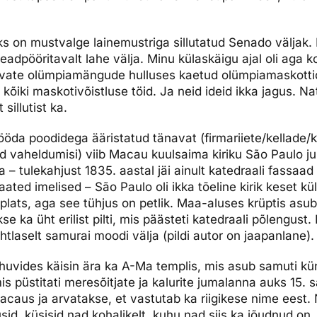
on mustvalge lainemustriga sillutatud Senado väljak. P
eadpööritavalt lahe välja. Minu külaskäigu ajal oli aga k
vate olümpiamängude hulluses kaetud olümpiamaskottid
 kõiki maskotivõistluse töid. Ja neid ideid ikka jagus. Na
 sillutist ka.
ööda poodidega ääristatud tänavat (firmariiete/kellade/ki
 vaheldumisi) viib Macau kuulsaima kiriku São Paulo j
 – tulekahjust 1835. aastal jäi ainult katedraali fassaad
ated imelised – São Paulo oli ikka tõeline kirik keset kü
 plats, aga see tühjus on petlik. Maa-aluses krüptis asub
 ka üht erilist pilti, mis päästeti katedraali põlengust. 
htlaselt samurai moodi välja (pildi autor on jaapanlane).
huvides käisin ära ka A-Ma templis, mis asub samuti kü
 püstitati meresõitjate ja kalurite jumalanna auks 15. s
caus ja arvatakse, et vastutab ka riigikese nime eest. 
id, küsisid nad kohalikelt, kuhu nad siis ka jõudnud on.