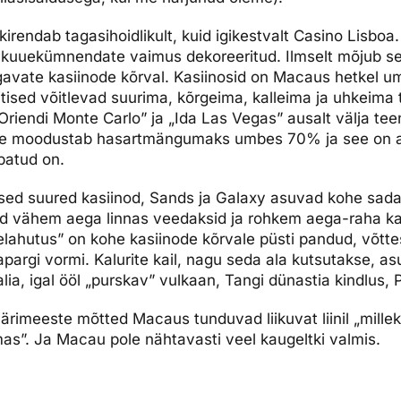
irendab tagasihoidlikult, kuid igikestvalt Casino Lisboa
kuuekümnendate vaimus dekoreeritud. Ilmselt mõjub s
lgavate kasiinode kõrval. Kasiinosid on Macaus hetkel um
tised võitlevad suurima, kõrgeima, kalleima ja uhkeima t
„Oriendi Monte Carlo” ja „Ida Las Vegas” ausalt välja tee
de moodustab hasartmängumaks umbes 70% ja see on ai
batud on.
sed suured kasiinod, Sands ja Galaxy asuvad kohe sad
ed vähem aega linnas veedaksid ja rohkem aega-raha kas
lahutus” on kohe kasiinode kõrvale püsti pandud, võttes 
pargi vormi. Kalurite kail, nagu seda ala kutsutakse, 
alia, igal ööl „purskav” vulkaan, Tangi dünastia kindlus, P
 ärimeeste mõtted Macaus tunduvad liikuvat liinil „mille
emas”. Ja Macau pole nähtavasti veel kaugeltki valmis.