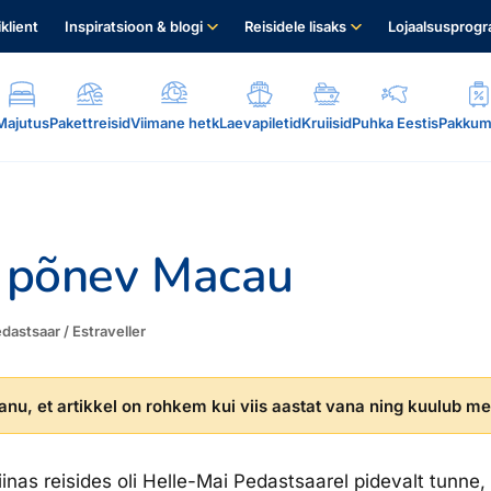
iklient
Inspiratsioon & blogi
Reisidele lisaks
Lojaalsusprog
Majutus
Pakettreisid
Viimane hetk
Laevapiletid
Kruiisid
Puhka Eestis
Pakkum
a põnev Macau
dastsaar / Estraveller
.
nu, et artikkel on rohkem kui viis aastat vana ning kuulub mei
inas reisides oli Helle-Mai Pedast­saarel pidevalt tunne, 