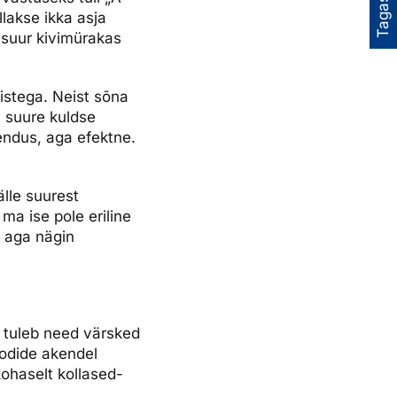
Tagasiside
lakse ikka asja
 suur kivimürakas
stega. Neist sõna
 suure kuldse
ahendus, aga efektne.
älle suurest
a ise pole eriline
l aga nägin
i tuleb need värsked
oodide akendel
ohaselt kollased-