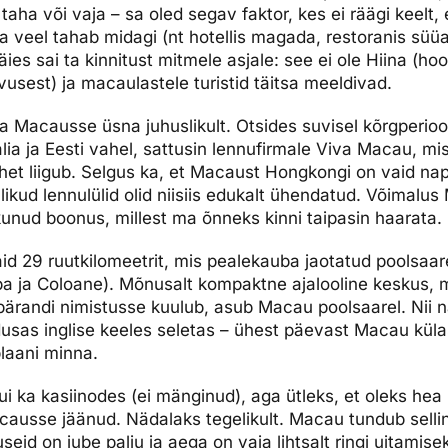
 taha või vaja – sa oled segav faktor, kes ei räägi keelt, 
dised...
 veel tahab midagi (nt hotellis magada, restoranis süüa 
es sai ta kinnitust mitmele asjale: see ei ole Hiina (ho
uvusest) ja macaulastele turistid täitsa meeldivad.
ma Macausse üsna juhuslikult. Otsides suvisel kõrgperioo
lia ja Eesti vahel, sattusin lennufirmale Viva Macau, mi
et liigub. Selgus ka, et Macaust Hongkongi on vaid na
jalikud lennulülid olid niisiis edukalt ühendatud. Võimalus
kunud boonus, millest ma õnneks kinni taipasin haarata.
id 29 ruutkilomeetrit, mis pealekauba jaotatud poolsaar
a ja Coloane). Mõnusalt kompaktne ajalooline keskus, 
ärandi nimistusse kuulub, asub Macau poolsaarel. Nii 
dusas inglise keeles seletas – ühest päevast Macau küla
laani minna.
kui ka kasiinodes (ei mänginud), aga ütleks, et oleks he
usse jäänud. Nädalaks tegelikult. Macau tundub sellin
eid on jube palju ja aega on vaja lihtsalt ringi uitamise