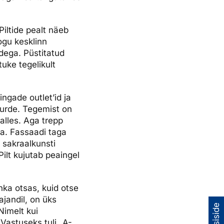
iltide pealt näeb
ogu kesklinn
ega. Püstitatud
tuke tegelikult
ngade outlet’id ja
uurde. Tegemist on
 alles. Aga trepp
la. Fassaadi taga
 sakraalkunsti
Pilt kujutab peaingel
nka otsas, kuid otse
ajandil, on üks
Nimelt kui
 Vastuseks tuli „A-