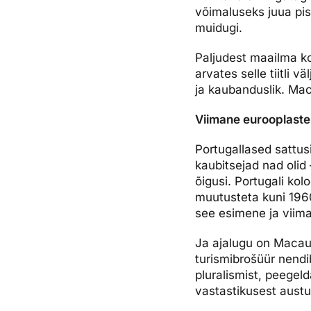
võimaluseks juua pi
muidugi.
Paljudest maailma ko
arvates selle tiitli 
ja kaubanduslik. Mac
Viimane eurooplaste
Portugallased sattusi
kaubitsejad nad olid 
õigusi. Portugali kol
muutusteta kuni 1960.
see esimene ja viima
Ja ajalugu on Macau
turismibrošüür nendib
pluralismist, peegeld
vastastikusest austus