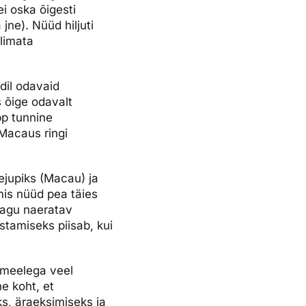
ei oska õigesti
jne). Nüüd hiljuti
olimata
dil odavaid
s õige odavalt
pp tunnine
 Macaus ringi
ejupiks (Macau) ja
mis nüüd pea täies
nagu naeratav
stamiseks piisab, kui
a meelega veel
e koht, et
ks, äraeksimiseks ja