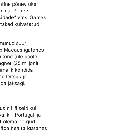
ahtine põnev uks”
 hiina. Põnev on
icidade” vms. Samas
ätsked kuivatatud
oimunud suur
ub Macaus igatahes
rkond (üle poole
gnet (25 miljonit
õimalik kõndida
e leitsak ja
ida jaksagi.
 nii jäiseid kui
ik – Portugali ja
at olema hõrgud
 väga hea ta igatahes