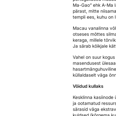
Ma-Gao” ehk A-Ma lah
pärast, mitte niisa
templi ees, kuhu on l
Macau vanalinna võl
otseses mõttes silm
keraga, millele tõrvik
Ja särab kõikjale kätt
Vahel on suur kogus k
masendusest ülesaami
hasartmänguhuviline,
küllaldaselt väga õn
Võidud kullaks
Kesklinna kasiinode 
ja ootamatud ressurs
särasid väga ekstrav
kuldsed (kõrgema kul