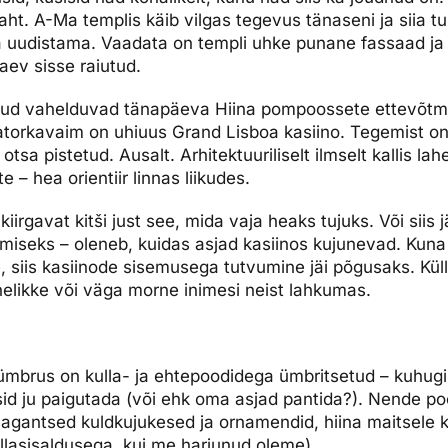
t. A-Ma templis käib vilgas tegevus tänaseni ja siia tul
ma uudistama. Vaadata on templi uhke punane fassaad ja
aev sisse raiutud.
ud vahelduvad tänapäeva Hiina pompoossete ettevõtmi
atorkavaim on uhiuus Grand Lisboa kasiino. Tegemist on
 otsa pistetud. Ausalt. Arhitektuuriliselt ilmselt kallis l
e – hea orientiir linnas liikudes.
iirgavat kitši just see, mida vaja heaks tujuks. Või siis j
seks – oleneb, kuidas asjad kasiinos kujunevad. Kuna m
 siis kasiinode sisemusega tutvumine jäi põgusaks. Kül
nelikke või väga morne inimesi neist lahkumas.
ümbrus on kulla- ja ehtepoodidega ümbritsetud – kuhug
id ju paigutada (või ehk oma asjad pantida?). Nende p
agantsed kuldkujukesed ja ornamendid, hiina maitsele k
lasisaldusega, kui me harjunud oleme).