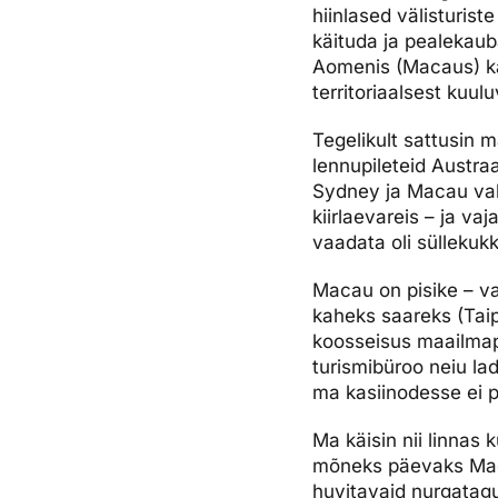
hiinlased välisturiste
Ettevõttest, kontaktid, reisikonsultandi teenus, tule tööle, uu
Airalo eSIM
Platinum Club
käituda ja pealekauba
Aomenis (Macaus) käi
Reisija meelespea
Püsisoodustused
Ettevõttest
territoriaalsest kuul
Boonuspunktid
Kontaktid
Tegelikult sattusin 
Reisikonsultandi teenus
lennupileteid Austraa
Sydney ja Macau vah
Tule tööle
kiirlaevareis – ja va
vaadata oli süllekuk
Uudised
Macau on pisike – va
kaheks saareks (Taip
koosseisus maailmap
turismibüroo neiu la
ma kasiinodesse ei p
Ma käisin nii linnas 
mõneks päevaks Maca
huvitavaid nurgatagus