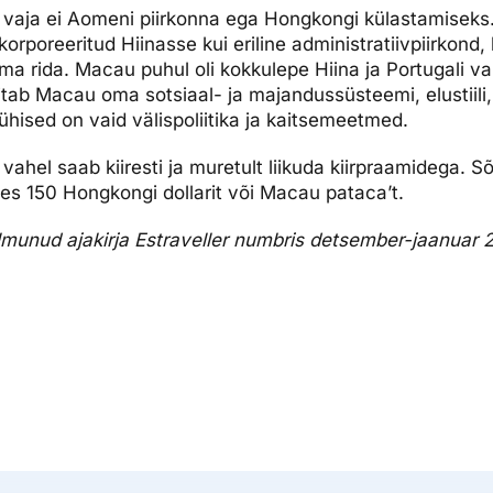
at vaja ei Aomeni piirkonna ega Hongkongi külastamiseks
rporeeritud Hiinasse kui eriline administratiivpiirkond,
ma rida. Macau puhul oli kokkulepe Hiina ja Portugali va
litab Macau oma sotsiaal- ja majandussüsteemi, elustiili,
hised on vaid välispoliitika ja kaitsemeetmed.
ahel saab kiiresti ja muretult liikuda kiirpraamidega. S
s 150 Hongkongi dollarit või Macau pataca’t.
 ilmunud ajakirja Estraveller numbris detsember-jaanuar 