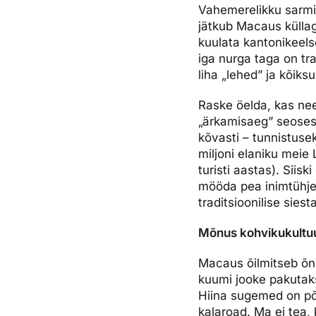
Vahemerelikku sarmi s
jätkub Macaus küllag
kuulata kantonikeel
iga nurga taga on tr
liha „lehed” ja kõik
Raske öelda, kas nee
„ärkamisaeg” seoses
kõvasti – tunnistuse
miljoni elaniku meie
turisti aastas). Siis
mööda pea inimtühje 
traditsioonilise sie
Mõnus kohvikukultu
Macaus õilmitseb õnn
kuumi jooke pakutaks
Hiina sugemed on põ
kalaroad. Ma ei tea,