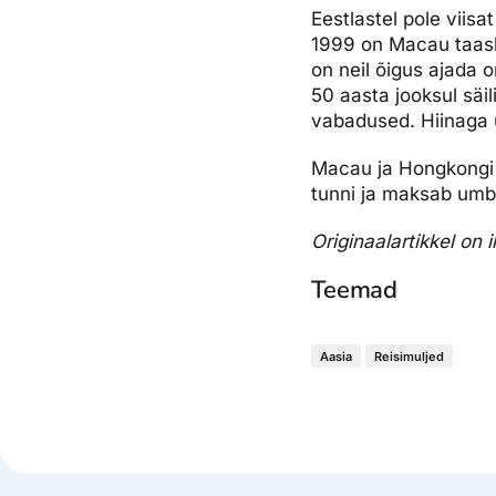
Eestlastel pole viis
1999 on Macau taasko
on neil õigus ajada o
50 aasta jooksul säi
vabadused. Hiinaga ü
Macau ja Hongkongi v
tunni ja maksab umbe
Originaalartikkel on
Teemad
Aasia
Reisimuljed