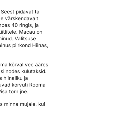
. Seest pidavat ta
ee värskendavalt
bes 40 ringis, ja
iitlitele. Macau on
ninud. Valitsuse
nus piirkond Hiinas,
ama kõrval vee ääres
iinodes kulutaksid.
hiinaliku ja
asuvad kõrvuti Rooma
isa torn jne.
ks minna mujale, kui