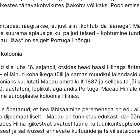
sikestes tänavakohvikutes jääkohv või kaks. Poodlemise
htadest räägitakse, et just siin „kohtub ida läänega”. 
välja suurema aplausiga kui paljud teised – kohtumine tund
au „lääs” on selgelt Portugali hõngu.
 koloonia
d siia juba 16. sajandil, otsides head baasi Hiinaga äri
– ei läinud kohalikega tülli ja samas muudkui laiendasid
ooniaks kuulutati Macau ametlikult 1887 ja selleks ta jäi
 aastateni, lõplikult aga andis Portugal Macau Hiinale ül
ne eurooplaste koloonia Hiinas.
le õpetanud, et hea läbisaamine peremehega on edu a
 diplomaatiliselt: „Macau on tunnistus edukast ida-lääne
ades Hiina igikestvat avatust lääne kultuurikontseptsioon
est ja sallivusest erinevate kultuuride ja tsivilisatsioon