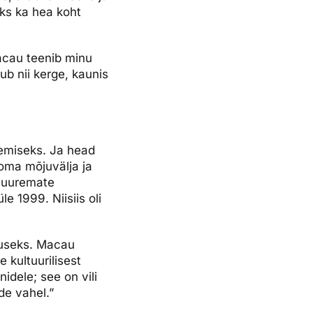
ks ka hea koht
Macau teenib minu
ub nii kerge, kaunis
tsemiseks. Ja head
 oma mõjuvälja ja
 suuremate
e 1999. Niisiis oli
luseks. Macau
 kultuurilisest
idele; see on vili
ide vahel.”