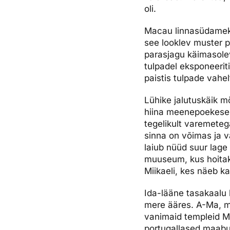
oli.
Macau linnasüdameks 
see looklev muster p
parasjagu käimasole
tulpadel eksponeeriti
paistis tulpade vahelt
Lühike jalutuskäik m
hiina meenepoekesed
tegelikult varemetega
sinna on võimas ja va
laiub nüüd suur lage
muuseum, kus hoitakse
Miikaeli, kes näeb ka
Ida-lääne tasakaalu 
mere ääres. A-Ma, mis
vanimaid templeid Ma
portugallased maabus