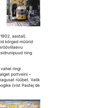
1902. aastal).
aid kõrged müürid
eröövlilaevu
 sidrunipuud ning
vahel ringi
lget portveini –
magusat rüübet. Valik
ogike (vist Pastej de