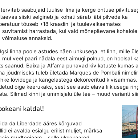
 tervitab saabujaid tuulise ilma ja kerge õhtuse pilvituse
aevas siiski selgineb ja kohati särab läbi pilvede ka
peratuur tõuseb +18 kraadini ja tuulevaiksemates
 suvitamist harrastada, kui vaid mõnepäevane kohalole
ks võimaluse annaksid.
lgsi linna poole astudes näen uhkusega, et linn, mille ül
mul veel paari nädala eest aimugi polnud, on hoolsal kaa
s saanud. Baixa ja Alfama punavad kivikatuste kumas a
inna jõudmiseks tuleb ületada Marques de Pombali nimeli
 uhke lõvidega ja kangelastega dekoreeritud kivisamma
tud õige keerukaks, sest see asub elava liiklusega rin
a. Silmad kinni ja ummisjalu üle tee – muud varianti siin
ookeani kaldal!
nida da Liberdade ääres kõrguvad
id ei avalda esialgu erilist muljet, märksa
sio raudteejaam – selle uksekaared