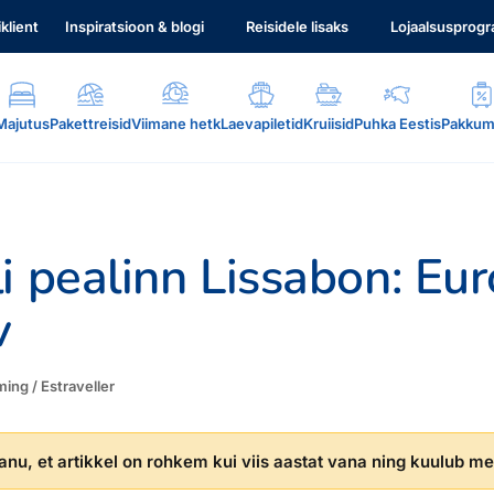
iklient
Inspiratsioon & blogi
Reisidele lisaks
Lojaalsusprog
Majutus
Pakettreisid
Viimane hetk
Laevapiletid
Kruiisid
Puhka Eestis
Pakkum
i pealinn Lissabon: Eu
v
.
ing / Estraveller
nu, et artikkel on rohkem kui viis aastat vana ning kuulub mei