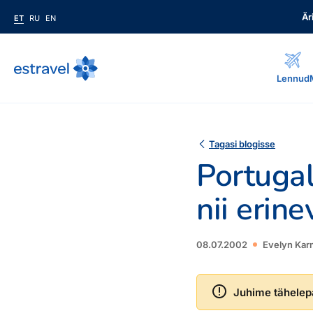
Är
ET
RU
EN
ET
RU
EN
Lennud
Äriklient
Kuidas saada ärikliendiks, eelised, teenused...
Tagasi blogisse
Inspiratsioon & blogi
Portugal
Blogi, sihtkohad, podcastid, ajakiri, uudiskiri...
nii erine
Reisidele lisaks
Blogi
Järelmaks, Estraveli kinkekaart, Airalo eSim, reisikaubad.ee..
Sihtkohad
08.07.2002
Evelyn Karm
Podcastid
Lojaalsusprogramm
Järelmaks
Boonuspunktid, Kuldkaart, Platinum kaart...
Uudiskiri
Estraveli kinkekaart
Juhime tähelepa
Reisiajakiri Traveller
Reisitarvete e-pood
Meist
Kuldkaart