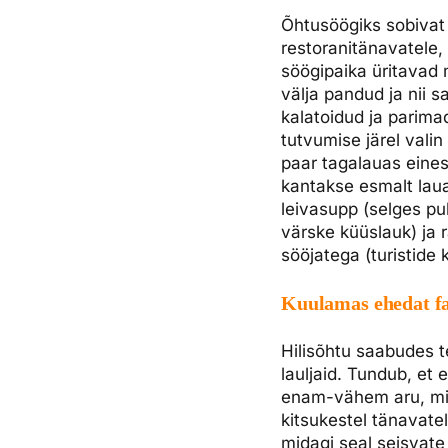
Õhtusöögiks sobivat 
restoranitänavatele, 
söögipaika üritavad
välja pandud ja nii 
kalatoidud ja parima
tutvumise järel valin
paar tagalauas einest
kantakse esmalt laua
leivasupp (selges pu
värske küüslauk) ja 
sööjatega (turistide 
Kuulamas ehedat f
Hilisõhtu saabudes t
lauljaid. Tundub, et
enam-vähem aru, mill
kitsukestel tänavate
midagi seal seisvat