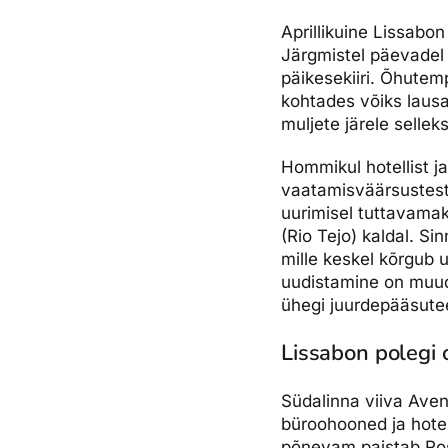
Aprillikuine Lissabon
Järgmistel päevadel t
päikesekiiri. Õhutem
kohtades võiks lausa
muljete järele selle
Hommikul hotellist ja
vaatamisväärsustest 
uurimisel tuttavamak
(Rio Tejo) kaldal. S
mille keskel kõrgub
uudistamine on muude
ühegi juurdepääsuteet
Lissabon polegi 
Südalinna viiva Ave
büroohooned ja hotell
põnevam paistab Ros