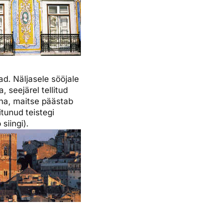
ad. Näljasele sööjale
 seejärel tellitud
una, maitse päästab
tunud teistegi
siingi).