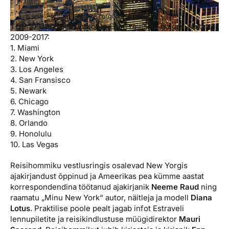
New Yorgi linnavaade
TOP 10 USA reisisihtkohta
Eesti reisijate hulgas aastatel
2009-2017:
1. Miami
2. New York
3. Los Angeles
4. San Fransisco
5. Newark
6. Chicago
7. Washington
8. Orlando
9. Honolulu
10. Las Vegas
Reisihommiku vestlusringis osalevad New Yorgis
ajakirjandust õppinud ja Ameerikas pea kümme aastat
korrespondendina töötanud ajakirjanik
Neeme Raud
ning
raamatu „Minu New York“ autor, näitleja ja modell
Diana
Lotus
. Praktilise poole pealt jagab infot Estraveli
lennupiletite ja reisikindlustuse müügidirektor
Mauri