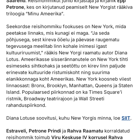
Saarend
. Reisihommikut juhib kirjastaja ja kirjanik
Epp
Petrone
, kes on kirjutanud peamiselt New Yorgist rääkiva
triloogia “Minu Ameerika”.
Seekordse reisihommiku fookuses on New York, mida
peetakse linnaks, mis kunagi ei maga. “Ja seda
põhjusega, sest kireva ööelu ja päevase raugematu
tegevusega meelitab linn kohale inimesi igast
kultuuriruumist,” rääkis New Yorgi raamatu autor Diana
Lotus. Ameerikasse sisserännanutele on New York tihti
esimeseks sihtkohaks ja seetõttu on kirev linn paljude
erinevate kultuuride ristumiskoht ning suurima
elanikkonnaga koht Ameerikas. New York koosneb viiest
linnaosast: Bronx, Brooklyn, Manhattan, Queens ja Staten
Island. Populaarsed piirkonnad on ka Times Square’i
ristmik, Broadway teatrirajoon ja Wall Streeti
rahanduspiirkond.
Diana Lotuse soovitusi, kuhu New Yorgis minna, loe
SIIT
.
Estraveli, Petrone Prindi
ja
Rahva Raamatu
korraldatud
reisihommik toimub
Viru Keskuse IV korrusel Rahva