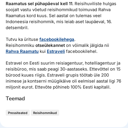
Raamatus sel pühapäeval kell 11
. Reisihuviliste hulgas
soojalt vastu võetud reisihommikud toimuvad Rahva
Raamatus kord kuus. Sel aastal on tulemas veel
Indoneesia reisihommik, mis leiab aset laupäeval, 16.
detsembril.
Tutvu ka ürituse
facebookilehega
.
Reisihommiku
otseülekannet
on võimalik jälgida nii
Rahva Raamatu
kui
Estraveli
facebookilehel.
Estravel on Eesti suurim reisiagentuur, hotelliagentuur ja
reisibüroo, mis saab peagi 30-aastaseks. Ettevõttel on 15
bürood kuues riigis. Estraveli grupis töötab üle 200
inimese ja kontserni müügikäive oli eelmisel aastal ligi 76
miljonit eurot. Ettevõte põhineb 100% Eesti kapitalil.
Teemad
Pressiteated
Reisihommikud