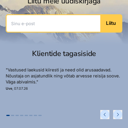
Liitu meie uudiskirjaga
Sinu e-post
Liitu
Klientide tagasiside
"Vastused laekusid kiiresti ja need olid arusaadavad.
Nõustaja on asjatundlik ning võtab arvesse reisija soove.
Väga abivalmis."
Uve
, 07.07.26