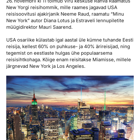
26. novembril kl 11 toimub Viru keskuse Rahva Raamatus
Reisitarvete e-pood
Meist
Kuldkaart
New Yorgi reisihommik, mille raames jagavad USA
Ettevõttest, kontaktid, reisikonsultandi teenus, tule
reisisoovitusi ajakirjanik Neeme Raud, raamatu “Minu
Airalo eSIM
Platinum Club
tööle, uudised...
New York” autor Diana Lotus ja Estraveli lennupiletite
müügidirektor Mauri Saarend.
Reisija meelespea
Püsisoodustused
Ettevõttest
USA osariike külastab igal aastal üle kümne tuhande Eesti
Boonuspunktid
reisija, kellest 60% on puhkuse- ja 40% ärireisijad, ning
Kontaktid
tegemist on eestlaste hulgas ühe populaarsema
Reisikonsultandi teenus
reisisihtkohaga. Kõige enam reisitakse Miamisse, millele
järgnevad New York ja Los Angeles.
Tule tööle
Uudised