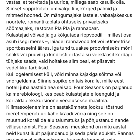
vastas, et tervitada ja uurida, millega saab kasulik olla.
Siinset soppi katab lumivalge liiv, kõrged palmid ja
mitmed hooned. On mängumajake lastele, vabaajakeskus
noortele, romantikaplats õhtuseks privaatseks
söömaajaks, restoran Pla Pla ja rannabaar.
Külastajad võivad jalgu kõlgutada rippvoodil – millest osa
asub isegi meres –, laiadel rannavooditel või 50meetrise
sportbasseini ääres. Iga tund tuuakse proovimiseks mõni
snäkk või puuvili ja kindlasti ei lasta su veeklaasil kordagi
tühjaks saada, vaid hoitakse silm peal, et piisavalt
vedelikku tarbiksid.
Kui logelemisest küll, võid minna kajakiga sõitma või
snorgeldama. Siinne sopike on täis koralle, mille eest
hotell juba aastaid hea seisab. Four Seasons on palganud
ka merebioloogi, kes peab külastajatele loenguid ja
korraldab ekskursioone veealusesse maailma.
Kliimasoojenemine on aastakümnete jooksul tõstnud
meretemperatuuri kahe kraadi võrra ning see on
muutnud korallide elu talumatuks ja põhjustanud nende
väljasuremist. Four Seasonsi meeskond on mitu aastat
neid kunstlikult paljundanud ja seda päris edukalt. Rannas
on saadaval päikesekreem, kus pole keemiat, mis