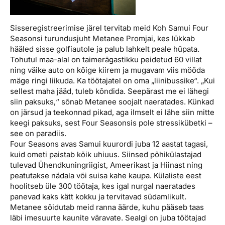
Sisseregistreerimise järel tervitab meid Koh Samui Four
Seasonsi turundusjuht Metanee Promjai, kes lükkab
hääled sisse golfiautole ja palub lahkelt peale hüpata.
Tohutul maa-alal on taimerägastikku peidetud 60 villat
ning väike auto on kõige kiirem ja mugavam viis mööda
mäge ringi liikuda. Ka töötajatel on oma „liinibussike“. „Kui
sellest maha jääd, tuleb kõndida. Seepärast me ei lähegi
siin paksuks,“ sõnab Metanee soojalt naeratades. Künkad
on järsud ja teekonnad pikad, aga ilmselt ei lähe siin mitte
keegi paksuks, sest Four Seasonsis pole stressikübetki –
see on paradiis.
Four Seasons avas Samui kuurordi juba 12 aastat tagasi,
kuid ometi paistab kõik uhiuus. Siinsed põhikülastajad
tulevad Ühendkuningriigist, Ameerikast ja Hiinast ning
peatutakse nädala või suisa kahe kaupa. Külaliste eest
hoolitseb üle 300 töötaja, kes igal nurgal naeratades
panevad kaks kätt kokku ja tervitavad südamlikult.
Metanee sõidutab meid ranna äärde, kuhu pääseb taas
läbi imesuurte kaunite väravate. Sealgi on juba töötajad