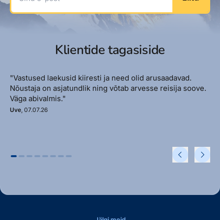
Klientide tagasiside
"Vastused laekusid kiiresti ja need olid arusaadavad.
Nõustaja on asjatundlik ning võtab arvesse reisija soove.
Väga abivalmis."
Uve
, 07.07.26
Jälgi meid