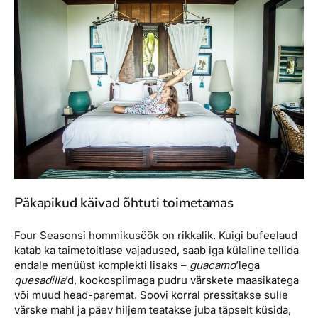
Päkapikud käivad õhtuti toimetamas
Four Seasonsi hommikusöök on rikkalik. Kuigi bufeelaud
katab ka taimetoitlase vajadused, saab iga külaline tellida
endale menüüst komplekti lisaks –
guacamo
’lega
quesadilla
’d, kookospiimaga pudru värskete maasikatega
või muud head-paremat. Soovi korral pressitakse sulle
värske mahl ja päev hiljem teatakse juba täpselt küsida,