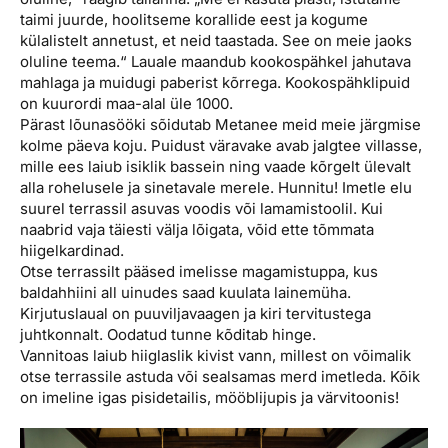
taimi juurde, hoolitseme korallide eest ja kogume
külalistelt annetust, et neid taastada. See on meie jaoks
oluline teema.“ Lauale maandub kookospähkel jahutava
mahlaga ja muidugi paberist kõrrega. Kookospähklipuid
on kuurordi maa-alal üle 1000.
Pärast lõunasööki sõidutab Metanee meid meie järgmise
kolme päeva koju. Puidust väravake avab jalgtee villasse,
mille ees laiub isiklik bassein ning vaade kõrgelt ülevalt
alla rohelusele ja sinetavale merele. Hunnitu! Imetle elu
suurel terrassil asuvas voodis või lamamistoolil. Kui
naabrid vaja täiesti välja lõigata, võid ette tõmmata
hiigelkardinad.
Otse terrassilt pääsed imelisse magamistuppa, kus
baldahhiini all uinudes saad kuulata lainemüha.
Kirjutuslaual on puuviljavaagen ja kiri tervitustega
juhtkonnalt. Oodatud tunne kõditab hinge.
Vannitoas laiub hiiglaslik kivist vann, millest on võimalik
otse terrassile astuda või sealsamas merd imetleda. Kõik
on imeline igas pisidetailis, mööblijupis ja värvitoonis!