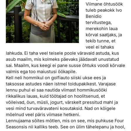
Viimane õhtusöök
tuleb peakokk Ivo
Benidio
tervitustega,
merekohin laua
kõrval saatjaks, ja
tekib tunne, et
veel ei tahaks
lahkuda. Ei taha veel teisele poole väravaid astuda, kus
asub maailm, mis kolmeks päevaks jäädavalt unustatud
sai. Maailm, kus keegi ei pane susse õhtuks voodi kõrvale
valmis ega too maiustusi öökapile.
Kell neli hommikul on golfiauto siiski ukse ees ja
taksosse astudes näen istmel toidupakikest. Varajase
lennu puhul ei saa nautida viimast hommikusööki
rikkalikus lauas, kuid töötajad on hoolitsenud, et
võileivad, õun, müsli, jogurt, värskelt pressitud mahl ja
vesi mind turvaväravateni kosutaksid. Nad on kõigele
mõelnud veel päris viimase hetkeni.
Lennujaama sõites mõtlen, mis on see, mis puhkuse Four
Seasonsis nii kalliks teeb. See on ülim tähelepanu ja hool,