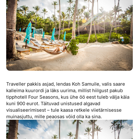
Reisitarvete e-pood
Meist
Kuldkaart
Ettevõttest, kontaktid, reisikonsultandi teenus, tule
Airalo eSIM
Platinum Club
tööle, uudised...
Reisija meelespea
Püsisoodustused
Ettevõttest
Boonuspunktid
Kontaktid
Reisikonsultandi teenus
Tule tööle
Uudised
Traveller pakkis asjad, lendas Koh Samuile, valis saare
kalleima kuurordi ja läks uurima, millist hiilgust pakub
tipphotell Four Seasons, kus ühe öö eest tuleb välja käia
kuni 900 eurot. Täituvad unistused algavad
visualiseerimisest – tule kaasa retkele viietärnisesse
muinasjuttu, mille peaosas võid olla ka sina.