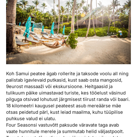
Koh Samui peatee ägab rollerite ja taksode voolu all ning
palistab igavlevaid putkasid, kust saab osta mangosid,
9eurost massaaži või ekskursioone. Heitgaasid ja
tulikuum päike uimastavad turiste, kes tööelust väsinud
pilguga otsivad lohutust järgmisest tiirust randa või baari.
18 kilomeetri kaugusel peateest asub mereäärse mäe
otsas peidetud pärl, kust leiad maailma, kuhu tüüpilise
puhkuse valud ei ulatu.
Four Seasonsi vastuvõtt paksude väravate taga avab
vaate hunnitule merele ja summutab helid väljastpoolt.