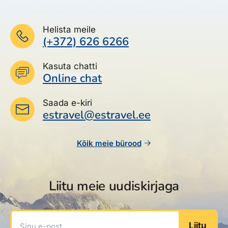
Helista meile
(+372) 626 6266
Kasuta chatti
Online chat
Saada e-kiri
estravel@estravel.ee
Kõik meie bürood
Liitu meie uudiskirjaga
Sinu e-post
Liitu