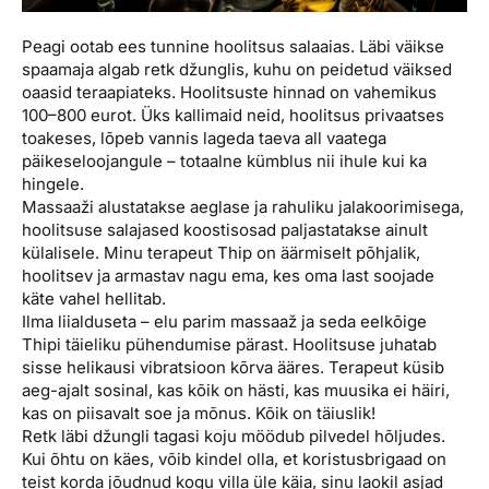
Peagi ootab ees tunnine hoolitsus salaaias. Läbi väikse
spaamaja algab retk džunglis, kuhu on peidetud väiksed
oaasid teraapiateks. Hoolitsuste hinnad on vahemikus
100–800 eurot. Üks kallimaid neid, hoolitsus privaatses
toakeses, lõpeb vannis lageda taeva all vaatega
päikeseloojangule – totaalne kümblus nii ihule kui ka
hingele.
Massaaži alustatakse aeglase ja rahuliku jalakoorimisega,
hoolitsuse salajased koostisosad paljastatakse ainult
külalisele. Minu terapeut Thip on äärmiselt põhjalik,
hoolitsev ja armastav nagu ema, kes oma last soojade
käte vahel hellitab.
Ilma liialduseta – elu parim massaaž ja seda eelkõige
Thipi täieliku pühendumise pärast. Hoolitsuse juhatab
sisse helikausi vibratsioon kõrva ääres. Terapeut küsib
aeg-ajalt sosinal, kas kõik on hästi, kas muusika ei häiri,
kas on piisavalt soe ja mõnus. Kõik on täiuslik!
Retk läbi džungli tagasi koju möödub pilvedel hõljudes.
Kui õhtu on käes, võib kindel olla, et koristusbrigaad on
teist korda jõudnud kogu villa üle käia, sinu laokil asjad