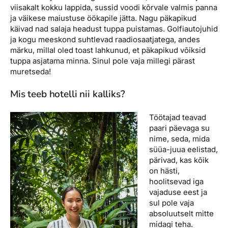
viisakalt kokku lappida, sussid voodi kõrvale valmis panna
ja väikese maiustuse öökapile jätta. Nagu päkapikud
käivad nad salaja headust tuppa puistamas. Golfiautojuhid
ja kogu meeskond suhtlevad raadiosaatjatega, andes
märku, millal oled toast lahkunud, et päkapikud võiksid
tuppa asjatama minna. Sinul pole vaja millegi pärast
muretseda!
Mis teeb hotelli nii kalliks?
Töötajad teavad
paari päevaga su
nime, seda, mida
süüa-juua eelistad,
pärivad, kas kõik
on hästi,
hoolitsevad iga
vajaduse eest ja
sul pole vaja
absoluutselt mitte
midagi teha.