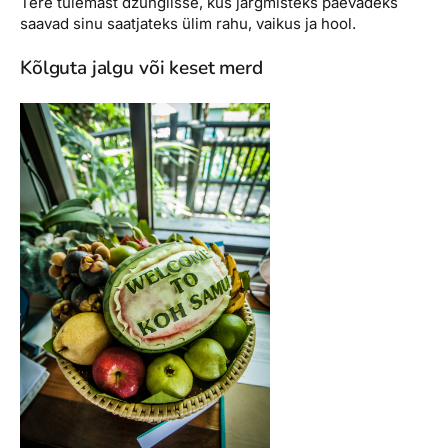
Tere tulemast džunglisse, kus järgmisteks päevadeks
saavad sinu saatjateks ülim rahu, vaikus ja hool.
Kõlguta jalgu või keset merd