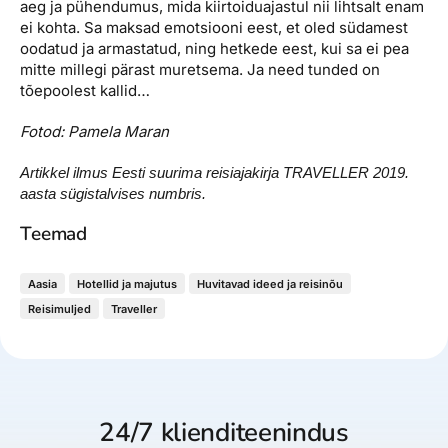
aeg ja pühendumus, mida kiirtoiduajastul nii lihtsalt enam
ei kohta. Sa maksad emotsiooni eest, et oled südamest
oodatud ja armastatud, ning hetkede eest, kui sa ei pea
mitte millegi pärast muretsema. Ja need tunded on
tõepoolest kallid…
Fotod: Pamela Maran
Artikkel ilmus Eesti suurima reisiajakirja TRAVELLER 2019.
aasta sügistalvises numbris.
Teemad
Aasia
Hotellid ja majutus
Huvitavad ideed ja reisinõu
Reisimuljed
Traveller
24/7 klienditeenindus