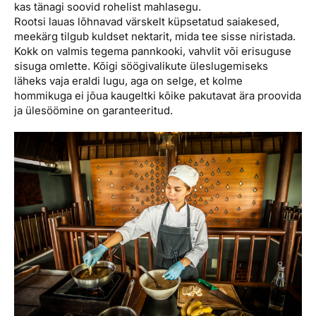
kas tänagi soovid rohelist mahlasegu.
Rootsi lauas lõhnavad värskelt küpsetatud saiakesed,
meekärg tilgub kuldset nektarit, mida tee sisse niristada.
Kokk on valmis tegema pannkooki, vahvlit või erisuguse
sisuga omlette. Kõigi söögivalikute üleslugemiseks
läheks vaja eraldi lugu, aga on selge, et kolme
hommikuga ei jõua kaugeltki kõike pakutavat ära proovida
ja ülesöömine on garanteeritud.