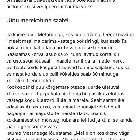
õisloomakesi veelgi enam häirida võiks.
Uinu merekohina saatel
Jätkame tuuri Metaneega, kes juhib džungliteedel masina
ilmselt maailma parima vaatega poksiringi, kus saab Tai
poksi trenni katsetada professionaalse treeneriga.
Sealsamas kõrval asub ka 24 tundi avatud korraliku
varustusega jõusaal – maadle hantliga ja imetle merd.
Golfiautosõidu kaugusel asuvad tenniseväljakud, kus ka
esimest korda elus palli kõksides saab 30 minutiga
korraliku trenni tehtud.
Kookospähklipuu kõrgemate otsade juurde ulatuval
künkal saab jalga puhata nii-öelda hiiglaslikus elutoas,
vaatega kogu kuurordi ilule ja merele. Sealt sammuke
edasi asub restoran, kus unisel lõunaajal võib hotelli
pagariga Tai magustoite meisterdada. Enamik
kokkamisest on mõistagi juba ära tehtud ja külalise kanda
jääb pigem söömisvaev.
Istume Metaneega lõunatama. „Meile on keskkond väga
oluline,“ räägib tailanna. „Me ei kasuta plasti, istutame