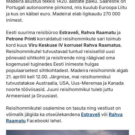
Madeira asustus tekkis 1420. aastate paiku. Saarestik on
Portugali autonoomne piirkond, mis kuulub Euroopa Liitu
ja kus on käibel euro. Madeiral elab ligikaudu 270 000
inimest.
Eesti suurima reisibüroo
Estraveli, Rahva Raamatu
ja
Petrone Printi
korraldatud reisihommikute sari toimub
kord kuus
Viru Keskuse IV korrusel Rahva Raamatus
.
Reisihommikutel tutvustavad tuntud reisisellid uusi
põnevaid sihtkohti ja reisitrende ning räägivad oma
kogemusel tuginedes Eesti inimeste hulgas
populaarsetest sihtkohtadest. Madeira reisihommik algab
21. aprillil kell 12.00. Järgmise, mai reisihommikul
tutvustatakse Austraalia, USA, Uus-Meremaa ja Kanada
noorte tööviisasid. Juuni reisihommikul tuleb juttu
Armeeniast ja Gruusiast.
Reisihommikutel osalemine on tasuta ning vestlust on
võimalik jälgida ka otseülekandena
Estraveli
või
Rahva
Raamatu
Facebooki lehel.