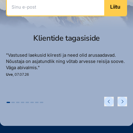
Sinu e-post
Liitu
Klientide tagasiside
"Vastused laekusid kiiresti ja need olid arusaadavad.
Nõustaja on asjatundlik ning võtab arvesse reisija soove.
Väga abivalmis."
Uve
, 07.07.26