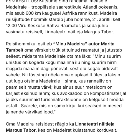
ESMAESITLUS! Kutsume Sind rändama imelisele
Reisitarvete e-pood
Meist
Kuldkaart
Madeirale – troopilisele saarestikule Atlandi ookeanis,
Ettevõttest, kontaktid, reisikonsultandi teenus, tule
mis asub 600 km kaugusel Aafrika rannikust. Madeira
Airalo eSIM
Platinum Club
tööle, uudised...
reisijuttude hommik stardib juba homme, 21. aprillil kell
12.00 Viru Keskuse Rahva Raamatus ja seda juhib
Reisija meelespea
Püsisoodustused
väsimatu reisisell, Linnateatri näitleja Margus Tabor.
Ettevõttest
Boonuspunktid
Reisihommikul esitleb
“Minu Madeira” autor Marita
Kontaktid
Tambelt
oma värskelt trükist tulnud raamatut ja jutustab
Reisikonsultandi teenus
sellest, mida tema Madeirale otsima läks: “Minu suurim
unistus on kogeda kogu maailma ilu ning suurim hirm
Tule tööle
magada maha midagi põnevat, sest elu segab pidevalt
vahele. Nii tõstsingi nõela oma eluplaadilt üles ja läksin
Uudised
uut lugu otsima Madeirale – sinna, kus rannaliiv on
peamiselt musta värvi; kus ainus suur metsloom on
karjast eksinud lehm; kus avokaadod on kompostimaterjal
ja üks suurimaid turismiatraktsioone on kelgusõit mööda
asfalti. Saarele, mis on sama kirju, kui sealsed inimesed
ja nende värvikad lood.”
Oma Madeira-reisidest räägib ka
Linnateatri näitleja
Margus Tabor
, kes on Madeirat külastanud korduvalt.