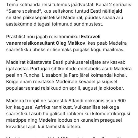
Tema kolmanda reisi tulemus jäädvustati Kanal 2 seriaalis
“Saare sosinad”, kus seltskond tuntud Eesti näitlejaid
seikles päikesepaistelisel Madeiral, püüdes saada aru
aastakümneid tagasi toimunud sündmustest.
Praktilist nõu jagab reisihommikul
Estraveli
vanemreisikonsultant Oleg Maškov
, kes peab Madeira
saarestikku üheks erilisemaks paigaks kogu maailmas.
Madeirat külastavate Eesti puhkusereisijate arv kasvab
igal aastal. Portugali sihtkohtade edetabelis asub Madeira
pealinn Funchal Lissaboni ja Faro järel kolmandal kohal.
Kõige enam reisitakse Madeirale kevadel ja sügisel,
populaarsemad reisikuud on aprill, august ja oktoober.
Madeira troopiline saarestik Atlandi ookeanis asub 600
km kaugusel Aafrika rannikust. Vulkaanilise tekkega
saarestikul asub hulgaliselt rohkem kui kilomeetrikõrgusi
mäetippe ning Madeira loodus on kauneim praegusel
kevadisel ajal, kui taimestik õitseb.