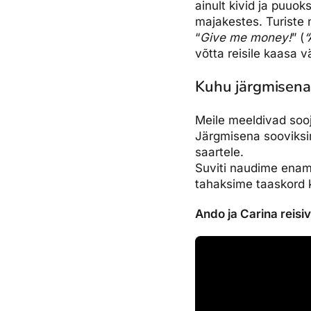
ainult kivid ja puuo
majakestes. Turiste 
“
Give me money!
” (
“
võtta reisile kaasa v
Kuhu järgmisena
Meile meeldivad sooja
Järgmisena sooviksim
saartele.
Suviti naudime enama
tahaksime taaskord k
Ando ja Carina reisiv