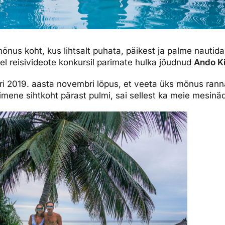
mõnus koht, kus lihtsalt puhata, päikest ja palme nautid
sel reisivideote konkursil parimate hulka jõudnud
Ando Ki
ri 2019. aasta novembri lõpus, et veeta üks mõnus rann
imene sihtkoht pärast pulmi, sai sellest ka meie mesinäd