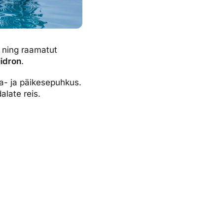
a ning raamatut
idron
.
a- ja päikesepuhkus.
alate reis.