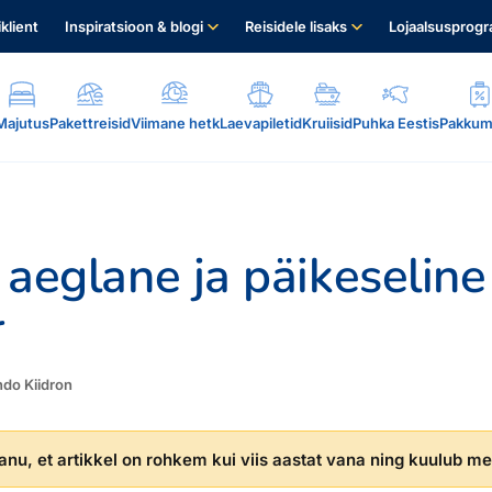
iklient
Inspiratsioon & blogi
Reisidele lisaks
Lojaalsusprog
Majutus
Pakettreisid
Viimane hetk
Laevapiletid
Kruiisid
Puhka Eestis
Pakkum
: aeglane ja päikeseline
r
.
ndo Kiidron
nu, et artikkel on rohkem kui viis aastat vana ning kuulub mei