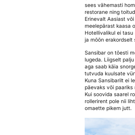
sees vähemasti hommi
restorane ning toitud
Erinevalt Aasiast võ
meelepärast kaasa o
Hotellivalikul ei tas
ja mõõn erakordselt 
Sansibar on tõesti m
lugeda. Liigselt palj
aga saab käia snorg
tutvuda kuulsate vü
Kuna Sansibarilt ei l
päevaks või paariks
Kui soovida saarel ro
rollerirent pole nii l
omaette pikem jutt.