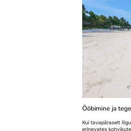
Ööbimine ja teg
Kui tavapäraselt lii
erinevates kohvikutes