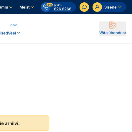
24h
(+372)
ramm
Meist
Sisene
626 6266
Võta ühendust
ised
Veel
e arhiivi.