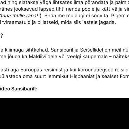
ksad ning elatakse väga lihtsates ilma põrandata ja palm
nähes jooksevad lapsed tihti nende poole ja kätt välja s
Anna mulle raha!”
). Seda me muidugi ei soovita. Pigem
ärviraamatuid ja pliiatseid, mida siis lastele jagada.
?
 kliimaga sihtkohad. Sansibaril ja Seišellidel on meil n
e jõuda ka Maldiiviidele või veelgi kaugemale – näitek
sti aga Euroopas reisimist ja kui koroonaaegsed reisip
ülastada oma suurt lemmikut Hispaaniat ja sealset For
ideo Sansibarilt: