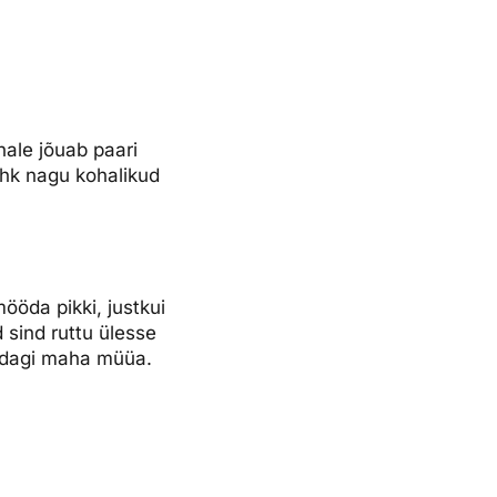
hale jõuab paari
 ehk nagu kohalikud
ööda pikki, justkui
d sind ruttu ülesse
idagi maha müüa.