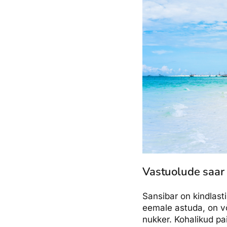
Vastuolude saar
Sansibar on kindlast
eemale astuda, on võ
nukker. Kohalikud pa