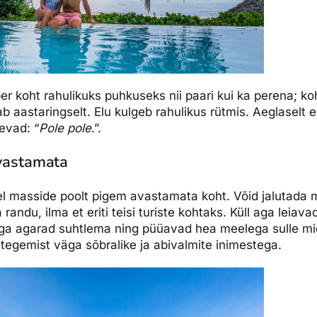
er koht rahulikuks puhkuseks nii paari kui ka perena; ko
ab aastaringselt. Elu kulgeb rahulikus rütmis. Aeglaselt
levad: “
Pole pole
.”.
avastamata
l masside poolt pigem avastamata koht. Võid jalutada m
 randu, ilma et eriti teisi turiste kohtaks. Küll aga leiava
äga agarad suhtlema ning püüavad hea meelega sulle m
 tegemist väga sõbralike ja abivalmite inimestega.