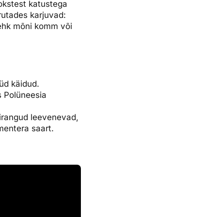
iokstest katustega
irutades karjuvad:
 ehk mõni komm või
üüd käidud.
s Polüneesia
iirangud leevenevad,
mentera saart.