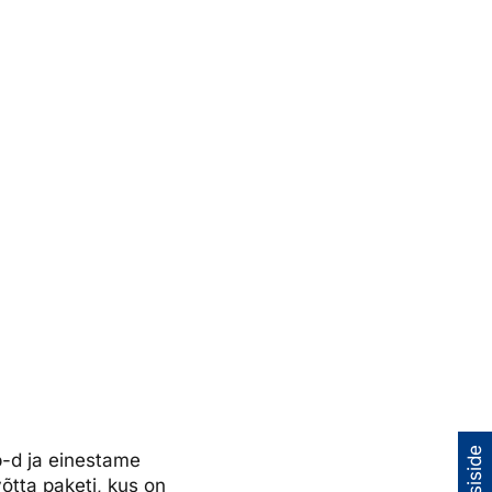
b-d ja einestame
võtta paketi, kus on