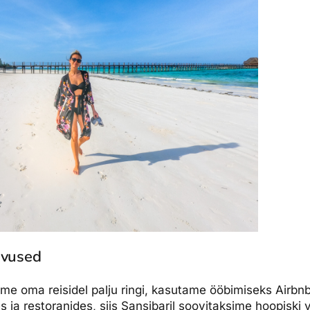
evused
gume oma reisidel palju ringi, kasutame ööbimiseks Airbn
 ja restoranides, siis Sansibaril soovitaksime hoopiski 