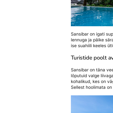
Sansibar on igati sup
lennuga ja päike sär
ise suahiili keeles üt
Turistide poolt 
Sansibar on täna vee
lõputuid valge liivaga
kohalikud, kes on v
Sellest hoolimata on