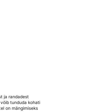
st ja randadest
 võib tunduda kohati
stel on mängimiseks