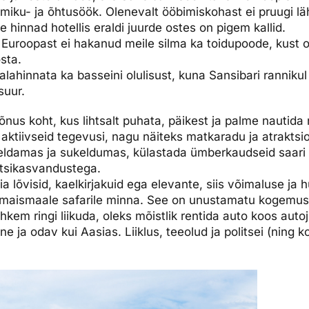
ku- ja õhtusöök. Olenevalt ööbimiskohast ei pruugi läh
e hinnad hotellis eraldi juurde ostes on pigem kallid.
i Euroopast ei hakanud meile silma ka toidupoode, kust 
sta.
u alahinnata ka basseini olulisust, kuna Sansibari rannik
suur.
õnus koht, kus lihtsalt puhata, päikest ja palme nautida
u aktiivseid tegevusi, nagu näiteks matkaradu ja atraktsio
eldamas ja sukeldumas, külastada ümberkaudseid saari 
rtsikasvandustega.
eia lõvisid, kaelkirjakuid ega elevante, siis võimaluse ja 
 maismaale safarile minna. See on unustamatu kogemus
hkem ringi liikuda, oleks mõistlik rentida auto koos auto
ihtne ja odav kui Aasias. Liiklus, teeolud ja politsei (ning 