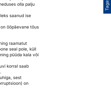
Tagasiside
eduses olla palju
oleks saanud ise
ul on ööpäevane tõus
 ning raamatut
one seal pole, küll
ning püüda kala või
huvi korral saab
.
juhiga, sest
korruptsioon) on