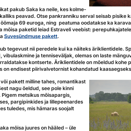
kat pakub Saka ka neile, kes kolme-
 kalliks peavad. Otse pankranniku serval seisab pisike
 öömaja 69 euroga, ning peatuma oodatakse ka karavane
 mõisa paketid leiad Estraveli veebist: perepuhkajatel
ga
Suvesündmuse pakett
.
b tegevust nii peredele kui ka näiteks äriklientidele. Sp
vibulaskmine ja tenniseväljak, olemas on laste mänguv
rraldatakse kontserte. Äriklientidele on mõeldud kohe 
s on endisest piirivalvetornist kohandatud kaasaegsek
või pakett milline tahes, romantikast
Sest nagu öeldud, see pole kinni
. Pigem metsikus mõisapargis,
es, pargipinkides ja lillepeenardes
tes tuledes, mis hämaras soojalt
aka mõisa juures on hääled – üle