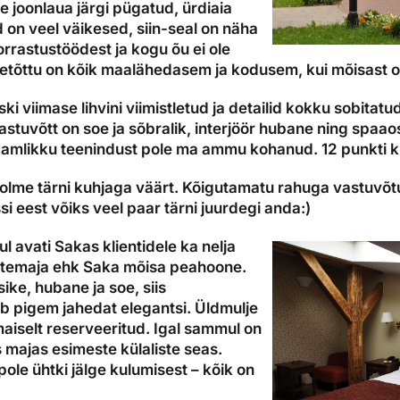
 joonlaua järgi pügatud, ürdiaia
d on veel väikesed, siin-seal on näha
rastustöödest ja kogu õu ei ole
seetõttu on kõik maalähedasem ja kodusem, kui mõisast 
ski viimase lihvini viimistletud ja detailid kokku sobitatud
Vastuvõtt on soe ja sõbralik, interjöör hubane ning spaa
südamlikku teenindust pole ma ammu kohanud. 12 punkti 
kolme tärni kuhjaga väärt. Kõigutamatu rahuga vastuvõtu
 eest võiks veel paar tärni juurdegi anda:)
 avati Sakas klientidele ka nelja
rastemaja ehk Saka mõisa peahoone.
sike, hubane ja soe, siis
b pigem jahedat elegantsi. Üldmulje
aiselt reserveeritud. Igal sammul on
s majas esimeste külaliste seas.
ole ühtki jälge kulumisest – kõik on