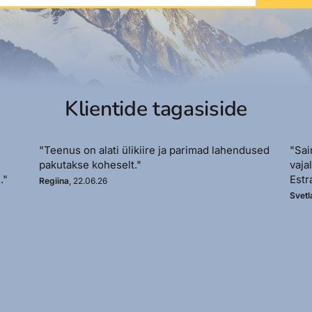
Klientide tagasiside
"Teenus on alati ülikiire ja parimad lahendused
"Sai
pakutakse koheselt."
vaja
."
Estr
Regiina
, 22.06.26
Svetl