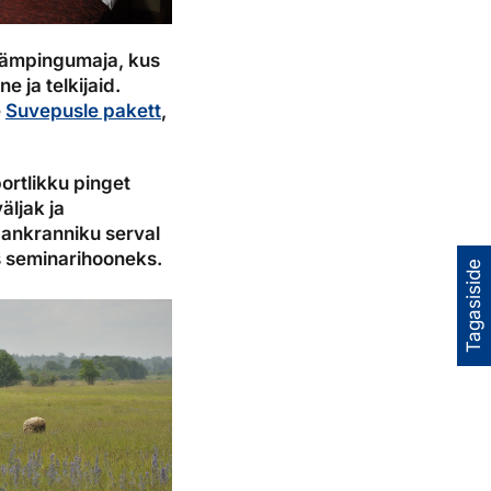
 kämpingumaja, kus
 ja telkijaid.
e
Suvepusle pakett
,
ortlikku pinget
äljak ja
pankranniku serval
s seminarihooneks.
Tagasiside