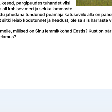
ukesed, pargipuudes tuhandet viisi
a all kohisev meri ja sekka lammaste
idu jahedana tundunud peamaja katuseviilu alla on pää
t siitki leiab kodutunnet ja headust, ole sa siis härrast
meile, millised on Sinu lemmikkohad Eestis? Kust on pär
elamus?