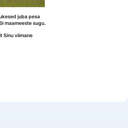
sukesed juba pesa
e või maameeste sugu.
it Sinu viimane