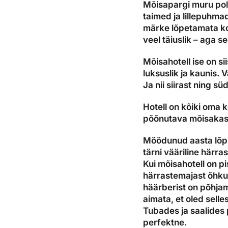
Mõisapargi muru pole
taimed ja lillepuhma
märke lõpetamata kor
veel täiuslik – aga 
Mõisahotell ise on sii
luksuslik ja kaunis. 
Ja nii siirast ning 
Hotell on kõiki oma 
põõnutava mõisakassi
Möödunud aasta lõpul
tärni vääriline här
Kui mõisahotell on pi
härrastemajast õhku
häärberist on põhjam
aimata, et oled selle
Tubades ja saalides p
perfektne.