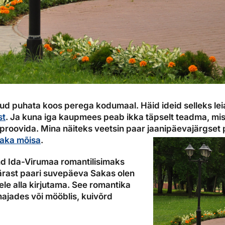
jud puhata koos perega kodumaal. Häid ideid selleks lei
st
. Ja kuna iga kaupmees peab ikka täpselt teadma, mi
 proovida. Mina näiteks veetsin paar jaanipäevajärgset
aka mõisa
.
end Ida-Virumaa romantilisimaks
pärast paari suvepäeva Sakas olen
lele alla kirjutama. See romantika
 majades või mööblis, kuivõrd