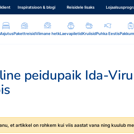
iklient
Inspiratsioon & blogi
Reisidele lisaks
Lojaalsusprog
Majutus
Pakettreisid
Viimane hetk
Laevapiletid
Kruiisid
Puhka Eestis
Pakkum
ine peidupaik Ida-Vir
is
.
nu, et artikkel on rohkem kui viis aastat vana ning kuulub mei