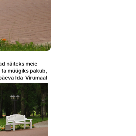
ad näiteks meie
s ta müügiks pakub,
 päeva Ida-Virumaal