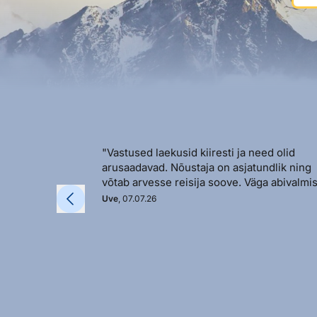
"Vastused laekusid kiiresti ja need olid
arusaadavad. Nõustaja on asjatundlik ning
võtab arvesse reisija soove. Väga abivalmis
Uve
, 07.07.26