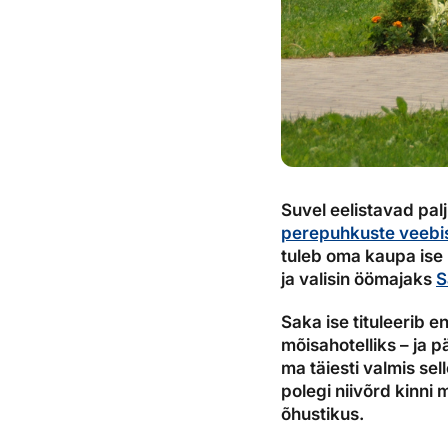
Suvel eelistavad pal
perepuhkuste veebi
tuleb oma kaupa ise
ja valisin öömajaks
S
Saka ise tituleerib 
mõisahotelliks – ja 
ma täiesti valmis sel
polegi niivõrd kinni
õhustikus.