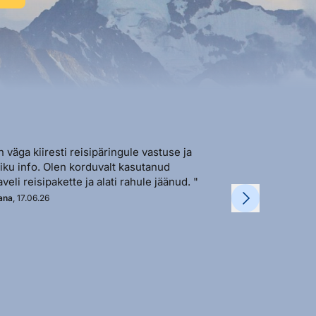
n väga kiiresti reisipäringule vastuse ja
"Sõbralik ja avat
liku info. Olen korduvalt kasutanud
vastutulek ja ki
aveli reisipakette ja alati rahule jäänud. "
soovi korral. "
ana
, 17.06.26
Kadi
, 11.06.26