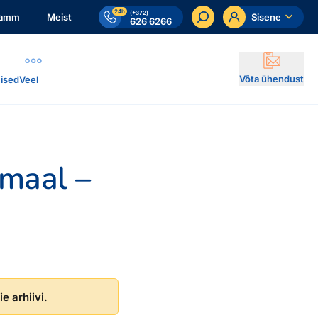
24h
(+372)
ramm
Meist
Sisene
626 6266
Võta ühendust
ised
Veel
umaal –
e arhiivi.