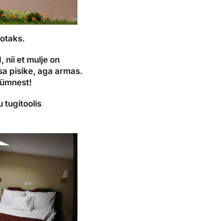
ootaks.
, nii et mulje on
osa pisike, aga armas.
kümnest!
 tugitoolis