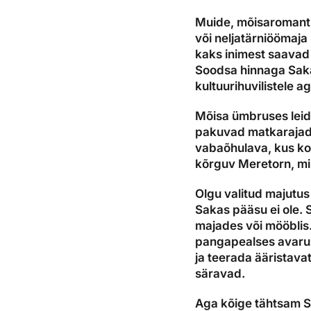
Muide, mõisaromanti
või neljatärniöömaja
kaks inimest saavad
Soodsa hinnaga Saka
kultuurihuvilistele a
Mõisa ümbruses leidu
pakuvad matkarajad, 
vabaõhulava, kus ko
kõrguv Meretorn, mi
Olgu valitud majutus 
Sakas pääsu ei ole. 
majades või mööblis
pangapealses avarus
ja teerada ääristava
säravad.
Aga kõige tähtsam S