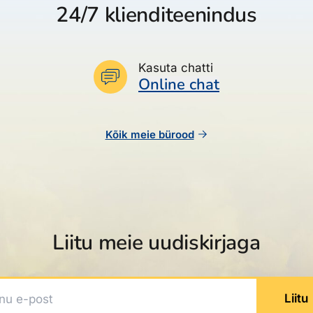
24/7 klienditeenindus
Kasuta chatti
Online chat
Kõik meie bürood
Liitu meie uudiskirjaga
 e-post
Liitu