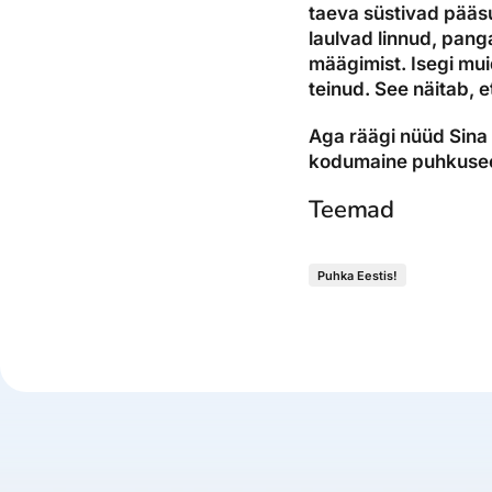
taeva süstivad pääs
laulvad linnud, pang
määgimist. Isegi mu
teinud. See näitab, e
Aga räägi nüüd Sina 
kodumaine puhkuse
Teemad
Puhka Eestis!