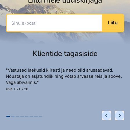
Liitu meie uudiskirjaga
Sinu e-post
Liitu
Klientide tagasiside
"Vastused laekusid kiiresti ja need olid arusaadavad.
Nõustaja on asjatundlik ning võtab arvesse reisija soove.
Väga abivalmis."
Uve
, 07.07.26