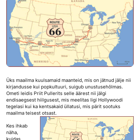
Reisitarvete e-pood
Meist
Kuldkaart
Ettevõttest, kontaktid, reisikonsultandi teenus, tule
Airalo eSIM
Platinum Club
tööle, uudised...
Reisija meelespea
Püsisoodustused
Ettevõttest
Boonuspunktid
Kontaktid
Reisikonsultandi teenus
Tule tööle
Üks maailma kuulsamaid maanteid, mis on jätnud jälje nii
Uudised
kirjandusse kui popkultuuri, suigub unustusehõlmas.
Ometi leidis Priit Pullerits selle äärest nii jälgi
endisaegsest hiilgusest, mis meelitas ligi Hollywoodi
tegelasi kui ka kentsakaid üllatusi, mis pärit sootuks
maailma teisest otsast.
Kes ihkab
näha,
kuidas