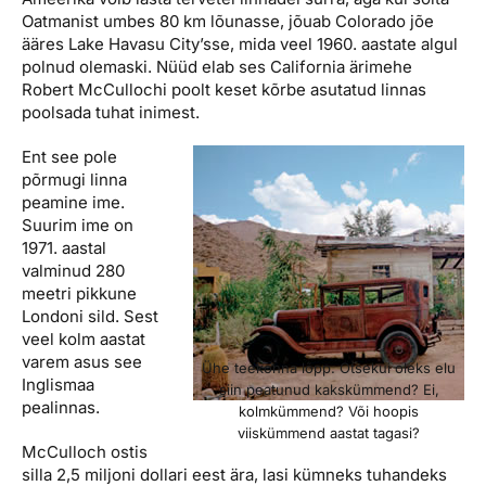
Oatmanist umbes 80 km lõunasse, jõuab Colorado jõe
ääres Lake Havasu City’sse, mida veel 1960. aastate algul
polnud olemaski. Nüüd elab ses California ärimehe
Robert McCullochi poolt keset kõrbe asutatud linnas
poolsada tuhat inimest.
Ent see pole
põrmugi linna
peamine ime.
Suurim ime on
1971. aastal
valminud 280
meetri pikkune
Londoni sild. Sest
veel kolm aastat
varem asus see
Ühe teekonna lõpp. Otsekui oleks elu
Inglismaa
siin peatunud kakskümmend? Ei,
pealinnas.
kolmkümmend? Või hoopis
viiskümmend aastat tagasi?
McCulloch ostis
silla 2,5 miljoni dollari eest ära, lasi kümneks tuhandeks