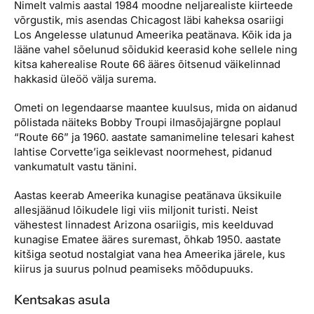
Nimelt valmis aastal 1984 moodne neljarealiste kiirteede
võrgustik, mis asendas Chicagost läbi kaheksa osariigi
Los Angelesse ulatunud Ameerika peatänava. Kõik ida ja
lääne vahel sõelunud sõidukid keerasid kohe sellele ning
kitsa kaherealise Route 66 ääres õitsenud väikelinnad
hakkasid üleöö välja surema.
Ometi on legendaarse maantee kuulsus, mida on aidanud
põlistada näiteks Bobby Troupi ilmasõjajärgne poplaul
“Route 66” ja 1960. aastate samanimeline telesari kahest
lahtise Corvette’iga seiklevast noormehest, pidanud
vankumatult vastu tänini.
Aastas keerab Ameerika kunagise peatänava üksikuile
allesjäänud lõikudele ligi viis miljonit turisti. Neist
vähestest linnadest Arizona osariigis, mis keelduvad
kunagise Ematee ääres suremast, õhkab 1950. aastate
kitšiga seotud nostalgiat vana hea Ameerika järele, kus
kiirus ja suurus polnud peamiseks mõõdupuuks.
Kentsakas asula