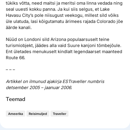
tükiks võtta, need maitsi ja meritsi oma linna vedada ning
seal uuesti kokku panna. Ja kui siis selgus, et Lake
Havasu City’s pole niisugust veekogu, millest sild võiks
üle ulatuda, lasi kõigutamatu ärimees rajada Colorado jõe
äärde kanali.
Nüüd on Londoni sild Arizona populaarsuselt teine
turismiobjekt, jäädes alla vaid Suure kanjoni tõmbejõule.
Ent ületades menukuselt kindlalt legendaarset maanteed
Route 66.
– – –
Artikkel on ilmunud ajakirja ESTraveller numbris
detsember 2005 – jaanuar 2006.
Teemad
Ameerika
Reisimuljed
Traveller