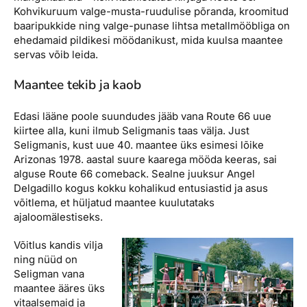
Kohvikuruum valge-musta-ruudulise põranda, kroomitud
baaripukkide ning valge-punase lihtsa metallmööbliga on
ehedamaid pildikesi möödanikust, mida kuulsa maantee
servas võib leida.
Maantee tekib ja kaob
Edasi lääne poole suundudes jääb vana Route 66 uue
kiirtee alla, kuni ilmub Seligmanis taas välja. Just
Seligmanis, kust uue 40. maantee üks esimesi lõike
Arizonas 1978. aastal suure kaarega mööda keeras, sai
alguse Route 66 comeback. Sealne juuksur Angel
Delgadillo kogus kokku kohalikud entusiastid ja asus
võitlema, et hüljatud maantee kuulutataks
ajaloomälestiseks.
Võitlus kandis vilja
ning nüüd on
Seligman vana
maantee ääres üks
vitaalsemaid ja