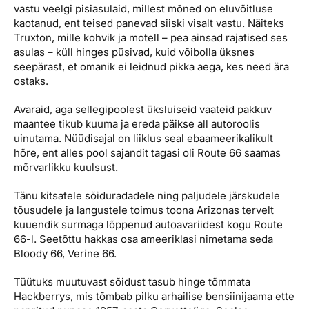
vastu veelgi pisiasulaid, millest mõned on eluvõitluse
kaotanud, ent teised panevad siiski visalt vastu. Näiteks
Truxton, mille kohvik ja motell – pea ainsad rajatised ses
asulas – küll hinges püsivad, kuid võibolla üksnes
seepärast, et omanik ei leidnud pikka aega, kes need ära
ostaks.
Avaraid, aga sellegipoolest üksluiseid vaateid pakkuv
maantee tikub kuuma ja ereda päikse all autoroolis
uinutama. Nüüdisajal on liiklus seal ebaameerikalikult
hõre, ent alles pool sajandit tagasi oli Route 66 saamas
mõrvarlikku kuulsust.
Tänu kitsatele sõiduradadele ning paljudele järskudele
tõusudele ja langustele toimus toona Arizonas tervelt
kuuendik surmaga lõppenud autoavariidest kogu Route
66-l. Seetõttu hakkas osa ameeriklasi nimetama seda
Bloody 66, Verine 66.
Tüütuks muutuvast sõidust tasub hinge tõmmata
Hackberrys, mis tõmbab pilku arhailise bensiinijaama ette