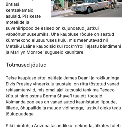
ühtlasi
kentsakamaid
asulaid. Pisikeste
motellide ja
suveniiripoodide esised on kujundatud justkui
vabaõhumuuseumiks. Ühe kaupluse rõdule on seatud
kümmekond elusuuruses kuju, mis meenutavad nii
Metsiku Lääne kauboisid kui rock’n’rolli ajastu bändimehi
ja Marilyn Monroe’ suguseid kaunitare.
Tolmused jõulud
Teise kaupluse ette, näitleja James Deani ja rokikuninga
Elvis Presley vineerkuju taustale, on ritta tõstetud vanad
reklaamtahvlid, mis omal ajal kutsusid tankima Texaco
kütust ning ostma Berma Shave’i tualett-tooteid.
Kolmanda poe ees on vanad autod kaunistatud lippude,
lillede, õhupallide ja muude vidinatega, justkui oleks tegu
jõulupuudega.
Piki inimtühja Arizona tasandikku teekonda jätkates tuleb