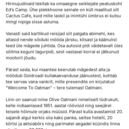
Hirmujudinaid tekitab ka omaaegne seiklejate peatuskoht
Ed’s Camp. Ühe plekkhoone seinale on küll maalitud silt
Cactus Cafe, kuid mille laokil ja inimtühi ümbrus ei kutsu
mingi nipiga sisse astuma.
Vanasti said kartlikud reisijad siit palgata abimehi, kes
aitasid nende sõiduki mööda järsku, kitsast ja käänulist
teed üle mägede juhtida. Osa autosid pidi väidetavalt üles
sõitma koguni tagurpidi, sest vastasel korral ei jätkunud
mootoril jõudu.
Pärast seda, kui maantee keerutab mägedest alla ja
möödub Goldroadi kullakaevanduse jäänustest, kohtab
tee servas vana vankrit, mille presendile on kirjutatud
“Welcome To Oatman” – tere tulemast Oatmani.
Linn on saanud nime Olive Oatmani nimeliselt tüdrukult,
kelle indiaanlased 1851. aastal röövisid ning seejärel
teisele hõimule orjaks müüsid. Pärast kulla avastamist 20.
sajandi algul kerkis siia kaks panka, seitse hotelli, 20
kõrtsi ja aktsiabörs ning parimatel aegadel küündis linna