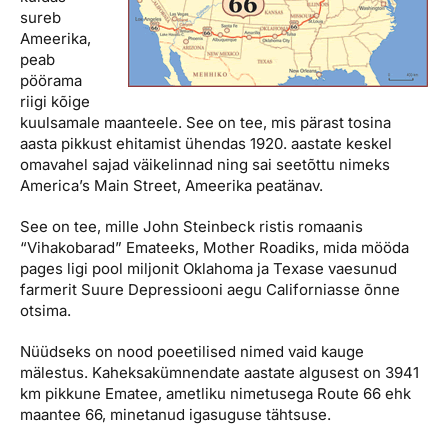
sureb
Ameerika,
peab
pöörama
riigi kõige
kuulsamale maanteele. See on tee, mis pärast tosina
aasta pikkust ehitamist ühendas 1920. aastate keskel
omavahel sajad väikelinnad ning sai seetõttu nimeks
America’s Main Street, Ameerika peatänav.
See on tee, mille John Steinbeck ristis romaanis
“Vihakobarad” Emateeks, Mother Roadiks, mida mööda
pages ligi pool miljonit Oklahoma ja Texase vaesunud
farmerit Suure Depressiooni aegu Californiasse õnne
otsima.
Nüüdseks on nood poeetilised nimed vaid kauge
mälestus. Kaheksakümnendate aastate algusest on 3941
km pikkune Ematee, ametliku nimetusega Route 66 ehk
maantee 66, minetanud igasuguse tähtsuse.