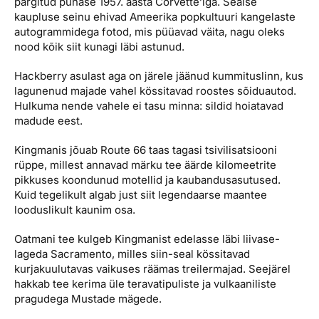
pargitud punase 1957. aasta Corvette’iga. Sealse
kaupluse seinu ehivad Ameerika popkultuuri kangelaste
autogrammidega fotod, mis püüavad väita, nagu oleks
nood kõik siit kunagi läbi astunud.
Hackberry asulast aga on järele jäänud kummituslinn, kus
lagunenud majade vahel kössitavad roostes sõiduautod.
Hulkuma nende vahele ei tasu minna: sildid hoiatavad
madude eest.
Kingmanis jõuab Route 66 taas tagasi tsivilisatsiooni
rüppe, millest annavad märku tee äärde kilomeetrite
pikkuses koondunud motellid ja kaubandusasutused.
Kuid tegelikult algab just siit legendaarse maantee
looduslikult kaunim osa.
Oatmani tee kulgeb Kingmanist edelasse läbi liivase-
lageda Sacramento, milles siin-seal kössitavad
kurjakuulutavas vaikuses räämas treilermajad. Seejärel
hakkab tee kerima üle teravatipuliste ja vulkaaniliste
pragudega Mustade mägede.