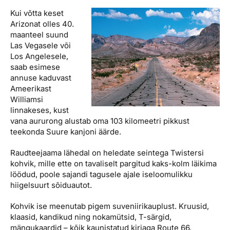
Kui võtta keset
Arizonat olles 40.
maanteel suund
Las Vegasele või
Los Angelesele,
saab esimese
annuse kaduvast
Ameerikast
Williamsi
linnakeses, kust
vana aururong alustab oma 103 kilomeetri pikkust
teekonda Suure kanjoni äärde.
Raudteejaama lähedal on heledate seintega Twistersi
kohvik, mille ette on tavaliselt pargitud kaks-kolm läikima
löödud, poole sajandi tagusele ajale iseloomulikku
hiigelsuurt sõiduautot.
Kohvik ise meenutab pigem suveniirikauplust. Kruusid,
klaasid, kandikud ning nokamütsid, T-särgid,
mängukaardid – kõik kaunistatud kirjaga Route 66.