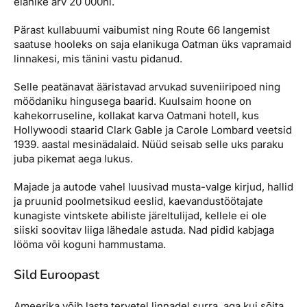
elanike arv 20 000ni.
Pärast kullabuumi vaibumist ning Route 66 langemist
saatuse hooleks on saja elanikuga Oatman üks vapramaid
linnakesi, mis tänini vastu pidanud.
Selle peatänavat ääristavad arvukad suveniiripoed ning
möödaniku hingusega baarid. Kuulsaim hoone on
kahekorruseline, kollakat karva Oatmani hotell, kus
Hollywoodi staarid Clark Gable ja Carole Lombard veetsid
1939. aastal mesinädalaid. Nüüd seisab selle uks paraku
juba pikemat aega lukus.
Majade ja autode vahel luusivad musta-valge kirjud, hallid
ja pruunid poolmetsikud eeslid, kaevandustöötajate
kunagiste vintskete abiliste järeltulijad, kellele ei ole
siiski soovitav liiga lähedale astuda. Nad pidid kabjaga
lööma või koguni hammustama.
Sild Euroopast
Ameerika võib lasta tervetel linnadel surra, aga kui sõita