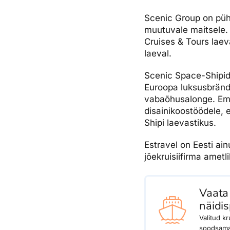
Scenic Group on pühe
muutuvale maitsele. 
Cruises & Tours laev
laeval.
Scenic Space-Shipid
Euroopa luksusbrändi
vabaõhusalonge. Emer
disainikoostöödele, e
Shipi laevastikus.
Estravel on Eesti ai
jõekruisiifirma amet
Vaata
näidi
Valitud kr
soodsam