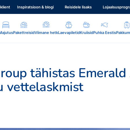
iklient
Inspiratsioon & blogi
Reisidele lisaks
Lojaalsusprog
Majutus
Pakettreisid
Viimane hetk
Laevapiletid
Kruiisid
Puhka Eestis
Pakkum
roup tähistas Emerald
u vettelaskmist
.