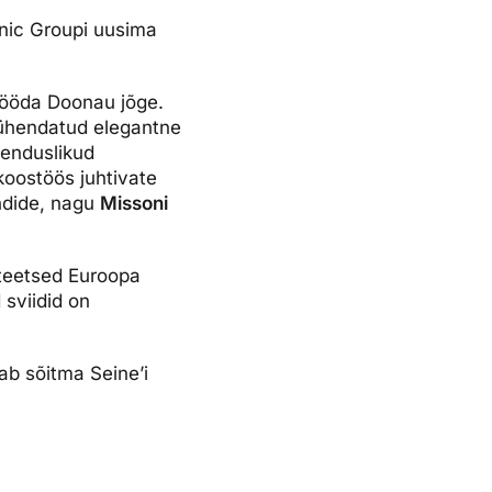
nic Groupi uusima
 mööda Doonau jõge.
ühendatud elegantne
uuenduslikud
koostöös juhtivate
ndide, nagu
Missoni
liteetsed Euroopa
 sviidid on
ab sõitma Seine’i