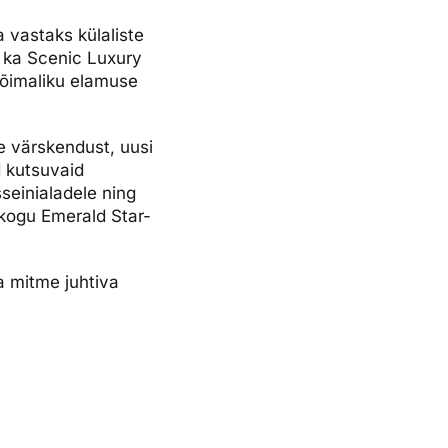
 vastaks külaliste
i ka Scenic Luxury
 võimaliku elamuse
e värskendust, uusi
d kutsuvaid
seinialadele ning
s kogu Emerald Star-
a mitme juhtiva