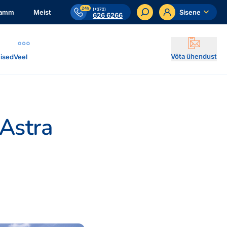
24h
(+372)
ramm
Meist
Sisene
626 6266
Võta ühendust
ised
Veel
 Astra