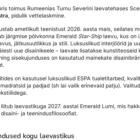
ris toimus Rumeenias Turnu Severini laevatehases Sce
tra
, pidulik vettelaskmine.
ustab ametlikult teenistust 2026. aasta mais, seilates
ab järgmise põlvkonna Emerald
Star-Ship
laevu, kus on 
avus, jätkusuutlikkus ja stiil. Luksuslikud interjöörid ja 
iesti uue disainikeele – laevale lisatakse kunstiteoseid 
 ning sisekujunduses on kasutatud mainekate disainibrä
t.
viitides on kasutusel luksuslikud ESPA tualetitarbed, kva
madratsid ja padjad (sh lai valik erinevaid patju). Valitud
kstiilidega.
 liitub laevastikuga 2027. aastal Emerald Lumi, mis hakk
disaini- ja teenindusfilosoofiat.
ndused kogu laevastikus