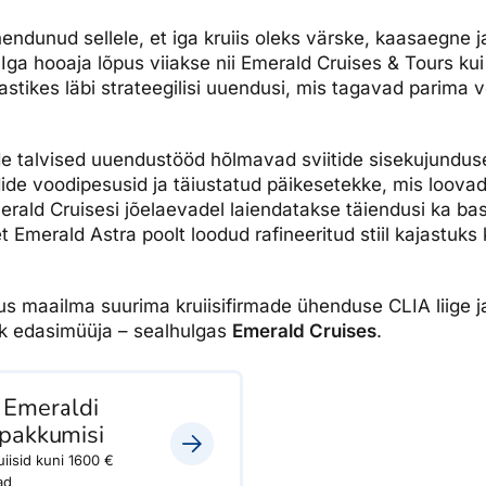
ndunud sellele, et iga kruiis oleks värske, kaasaegne ja
Iga hooaja lõpus viiakse nii Emerald Cruises & Tours ku
astikes läbi strateegilisi uuendusi, mis tagavad parima
e talvised uuendustööd hõlmavad sviitide sisekujundus
de voodipesusid ja täiustatud päikesetekke, mis loova
ald Cruisesi jõelaevadel laiendatakse täiendusi ka bas
t Emerald Astra poolt loodud rafineeritud stiil kajastuk
nus maailma suurima kruiisifirmade ühenduse CLIA liige j
lik edasimüüja – sealhulgas
Emerald Cruises
.
 Emeraldi
spakkumisi
uiisid kuni 1600 €
ad