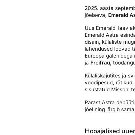
2025. aasta septemb
jõelaeva,
Emerald As
Uus Emeraldi laev al
Emerald Astra esind
disain, külaliste mug
lahendused loovad tä
Euroopa galeriidega
ja
Freifrau
, toodangu
Külaliskajutites ja s
voodipesud, rätikud, 
sisustatud Missoni te
Pärast Astra debüüti
jõel ning järgib sama 
Hooajalised uue